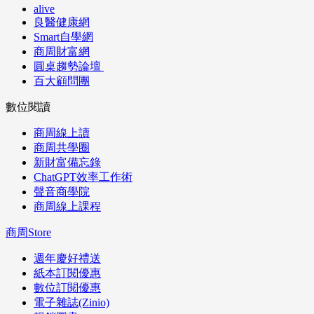
alive
良醫健康網
Smart自學網
商周財富網
圓桌趨勢論壇
百大顧問團
數位閱讀
商周線上讀
商周共學圈
新財富備忘錄
ChatGPT效率工作術
聲音商學院
商周線上課程
商周Store
週年慶好禮送
紙本訂閱優惠
數位訂閱優惠
電子雜誌(Zinio)