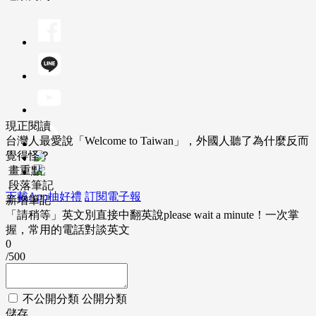
現正閱讀
台灣人最愛說「Welcome to Taiwan」，外國人聽了為什麼反而
覺得怪？
畫重點
段落筆記
下載App抽好禮
訂閱電子報
新增筆記
「請稍等」英文別直接中翻英說please wait a minute！一次掌
握，常用的電話對談英文
0
/500
不公開分類
公開分類
儲存