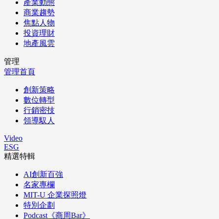
產業動態
商業趨勢
焦點人物
投資理財
地產風雲
管理
管理首頁
創新策略
數位轉型
行銷密技
領導馭人
Video
ESG
精選特輯
AI創新百強
名家專欄
MIT-U 企業探照燈
特別企劃
Podcast《商周Bar》