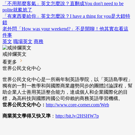
「不用那麼客氣」英文怎麼說？直翻成You don't need to be
polite就尷尬了
「有東西要給你」英文怎麼說？I have a thing for you是大錯特
錯
老外問「How was your weekend?」不是閒聊！他其實在看這
件事
英文
職場英文
商務
戒掉爛英文
看更多
世界公民文化中心
世界公民文化中心是一所兩年制英語學院，以「英語島學程」
獨有的一對一教學和與國際商業趨勢同步的團體討論課程，幫
助企業人士善用英語整合能力，達成個人和企業國際化的目
標，為高科技與國際跨國公司仰賴的商務英語學習機構。
世界公民文化中心：
http://www.core-corner.com
/Web
商業英文學得又快又準
：
http://bit.ly/2HSHW7p