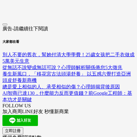
廣告-請繼續往下閱讀
大家都在看
別人不要的舊衣，幫她付清大學學費！25歲女孩把二手衣做成
5萬美元生意
從無話不說變成無話可說？心理師解析關係倦怠5大徵兆
養生新風口，「移花宮古法頭湯舒養」 以五感六覺打造亞洲
頭皮舒養新商機
總是愛上相似的人、承受相似的傷？心理師揭背後原因
AI智商已達130，什麼能力反而更值錢？前Google工程師：基
本功才是關鍵
FOLLOW US
加入商周LINE好友 秒懂新商業
立即註冊