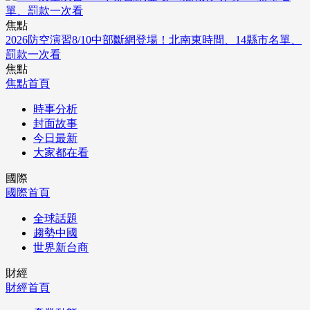
焦點
2026防空演習8/10中部斷網登場！北南東時間、14縣市名單、
罰款一次看
焦點
焦點首頁
時事分析
封面故事
今日最新
大家都在看
國際
國際首頁
全球話題
趨勢中國
世界新台商
財經
財經首頁