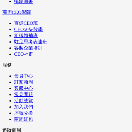
暢銷圖書
商周CEO學院
百億CEO班
CEO50失敗學
組織領袖班
駐足思考表達班
客製企業培訓
CEO社群
服務
會員中心
訂閱商周
客服中心
常見問題
活動總覽
加入我們
序號兌換
商周紅包
追蹤商周