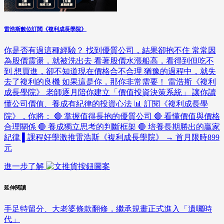
雷浩斯數位訂閱《複利成長學院》
你是否有過這種經驗？ 找到優質公司，結果卻抱不住 常常因
為股價震盪，就被洗出去 看著股價水漲船高，看得到但吃不
到 想買進，卻不知道現在價格合不合理 猶豫的過程中，就失
去了複利的良機 如果這是你，那你非常需要！ 雷浩斯《複利
成長學院》 老師逐月陪你建立「價值投資決策系統」 讓你讀
懂公司價值、養成有紀律的投資心法 📊 訂閱《複利成長學
院》，你將： 🔴 掌握值得長抱的優質公司 🔴 看懂價值與價格
合理關係 🔴 養成獨立思考的判斷框架 🔴 培養長期勝出的贏家
紀律 ▌課程好學激推雷浩斯《複利成長學院》 → 首月限時899
元
進一步了解
延伸閱讀
手足特留分、大老婆條款翻修，繼承規畫正式進入「遺囑時
代」