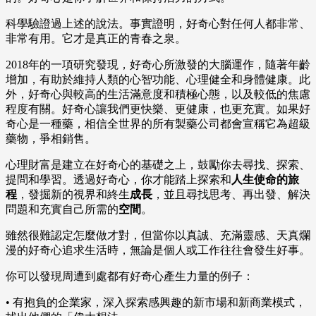
科學驗證過上述的說法。事實證明，好奇心對任何人都非常、
非常有用。它才是真正的青春之泉。
2018年的一項研究發現，好奇心所激發的大腦運作，隨著年齡
增加，有助於維持人類的心智功能、心理健全和身體健康。此
外，好奇心與較高的生活滿意度和積極心態，以及較低的焦慮
程度有關。好奇心讓我們更快樂、更健康，也更充實。如果好
奇心是一種藥，相信全世界的所有製藥公司都會宣稱它為超級
藥物，爭相銷售。
心理財富是建立在好奇心的基礎之上，鼓勵你去尋找、探索、
提問和學習。透過好奇心，你才能踏上探索和
人生使命的旅
程
，發掘新的視界和終生
成長
，並且尋找思考、再出發、解決
問題和充實自己所需的
空間
。
雖然很難認定怎麼做才對，但當你以真誠、充滿靈感、天真爛
漫的好奇心追求生活時，無論是個人或工作往往會發生好事。
你可以發現周遭到處都有好奇心產生力量的例子：
• 有抱負的企業家，深入探索感興趣的新市場和新商業模式，