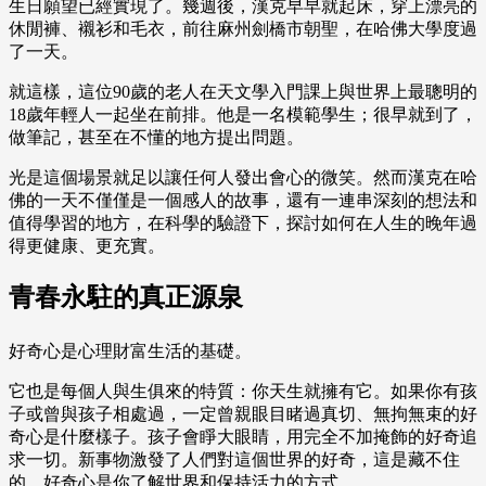
生日願望已經實現了。幾週後，漢克早早就起床，穿上漂亮的
休閒褲、襯衫和毛衣，前往麻州劍橋市朝聖，在哈佛大學度過
了一天。
就這樣，這位90歲的老人在天文學入門課上與世界上最聰明的
18歲年輕人一起坐在前排。他是一名模範學生；很早就到了，
做筆記，甚至在不懂的地方提出問題。
光是這個場景就足以讓任何人發出會心的微笑。然而漢克在哈
佛的一天不僅僅是一個感人的故事，還有一連串深刻的想法和
值得學習的地方，在科學的驗證下，探討如何在人生的晚年過
得更健康、更充實。
青春永駐的真正源泉
好奇心是心理財富生活的基礎。
它也是每個人與生俱來的特質：你天生就擁有它。如果你有孩
子或曾與孩子相處過，一定曾親眼目睹過真切、無拘無束的好
奇心是什麼樣子。孩子會睜大眼睛，用完全不加掩飾的好奇追
求一切。新事物激發了人們對這個世界的好奇，這是藏不住
的。好奇心是你了解世界和保持活力的方式。