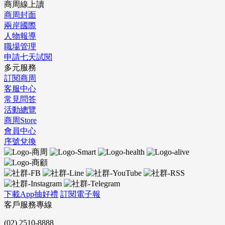
商周線上讀
商周封面
兩岸國際
人物報導
職場管理
申請七天試閱
多元服務
訂閱商周
客服中心
常見問答
活動總覽
商周Store
會員中心
序號兌換
下載App抽好禮
訂閱電子報
客戶服務專線
(02) 2510-8888