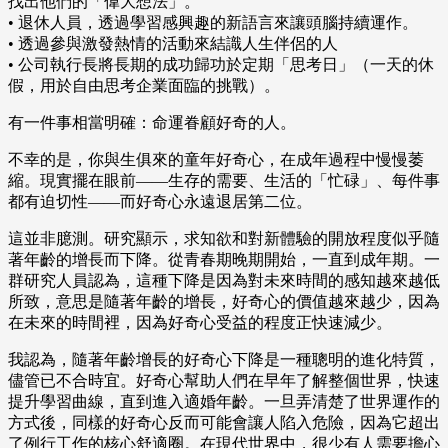
找出他們的「偉大想法」。
• 退休人員，透過學習感興趣的新語言來讓頭腦持續運作。
• 透過參與激發熱情的活動來結識人生伴侶的人
• 公司執行長將長期的成功歸功於定期「思考日」（一天的休
假，用於自由思考企業面臨的挑戰）。
有一件事相當明確：命運眷顧好奇的人。
不幸的是，你與生俱來的童年好奇心，在成年過程中慢慢萎
縮。現實擺在眼前——生存的需要、生活的「忙碌」、每件事
都有迫切性——而好奇心永遠退居第二位。
這並非臆測。研究顯示，求知欲和對新體驗的開放程度似乎隨
著年齡的增長而下降。從青春期晚期開始，一直到成年期。一
群研究人員認為，這種下降是因為對未來時間的感知越來越低
所致，意思是隨著年齡的增長，好奇心的價值越來越少，因為
在未來的時間裡，因為好奇心受益的程度正快速減少。
我認為，隨著年齡增長的好奇心下降是一種聰明的進化特質，
儘管已不合時宜。好奇心幫助人們在早年了解整個世界，快速
提升學習曲線，直到進入適婚年齡。一旦弄清楚了世界運作的
方式後，同樣的好奇心反而可能會讓人陷入危險，因為它超出
了例行工作的核心舒適圈。在現代世界中，很少有人需要擔心