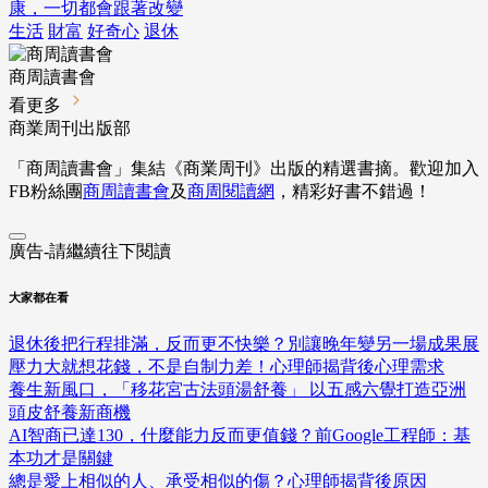
康，一切都會跟著改變
生活
財富
好奇心
退休
商周讀書會
看更多
商業周刊出版部
「商周讀書會」集結《商業周刊》出版的精選書摘。歡迎加入
FB粉絲團
商周讀書會
及
商周閱讀網
，精彩好書不錯過！
廣告-請繼續往下閱讀
大家都在看
退休後把行程排滿，反而更不快樂？別讓晚年變另一場成果展
壓力大就想花錢，不是自制力差！心理師揭背後心理需求
養生新風口，「移花宮古法頭湯舒養」 以五感六覺打造亞洲
頭皮舒養新商機
AI智商已達130，什麼能力反而更值錢？前Google工程師：基
本功才是關鍵
總是愛上相似的人、承受相似的傷？心理師揭背後原因