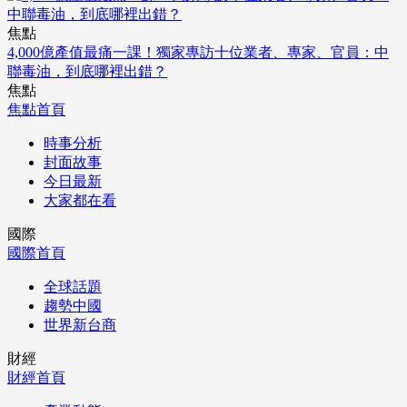
焦點
4,000億產值最痛一課！獨家專訪十位業者、專家、官員：中
聯毒油，到底哪裡出錯？
焦點
焦點首頁
時事分析
封面故事
今日最新
大家都在看
國際
國際首頁
全球話題
趨勢中國
世界新台商
財經
財經首頁