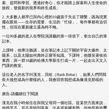
索、提問和學習。透過好奇心，你才能踏上探索和人生使命的
旅程，發掘新的視界和終生成長。
2. 大多數人都早已與內心裡的10歲孩子失去了聯繫，因為現實
擺在眼前——生存的需要、生活的「忙碌」、每件事都有迫切
性，但現在重新建立還為時不晚。
一位90多歲的老人在學院演講廳的第一排坐下，拿出自己的筆
記本。
上課時，他專注聽講，並在筆記本上記下關於宇宙大爆炸、太
陽系，以及太陽如何壽終正寢等知識。下課時，他微笑著收拾
東西，與一群18歲的哈佛大學新生打成一片，一起走出天文入
門課的教室。
這位老人的名字叫漢克．貝哈（Hank Behar），如果人們問我
長大後想成為什麼樣的人，我會回答我想成為像漢克那樣的
人。
廣告-請繼續往下閱讀
漢克在我小時候住在與我父母同一個社區。從某些方面來說，
他很平凡，並不是特別富有、出名或有權有勢，但他所有的
平