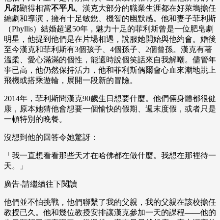
凡
都顯得相當
不平凡
。漢克大部分的職業生涯都在好萊塢擔任
編劇和導演，擁有十足敏銳、機智的幽默感。他和妻子菲利斯
（Phyllis）結婚超過50年，魅力十足的菲利斯曾是一位肥皂劇
明星，他提到他們是在片場相遇，說服她開始與他約會。婚後
至今漢克和菲利斯有3個孩子、4個孫子、2個曾孫。漢克有著
溫柔、愛心滿滿的個性，能適時說個笑話來自我解嘲。儘管年
事已高，他仍然保持活力，他和菲利斯偶爾會心血來潮地跳上
飛機或搭乘遊輪，展開一段新的冒險。
2014年，菲利斯問漢克90歲生日想要什麼。他們倆身體都很健
康，原本她猜他會想要一個愉快的假期、週末度假，或者只是
一頓特別的晚餐。
沒想到他的回答令她驚訝：
「我一直想看看那些天才在哈佛都在做什麼。我想在那裡待一
天。」
廣告-請繼續往下閱讀
他們並不怕挑戰，他們聯繫了我的父親，我的父親在該校擔任
教授已久。他和幾位教授安排讓漢克參加一天的課程——他的