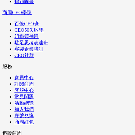
暢銷圖書
商周CEO學院
百億CEO班
CEO50失敗學
組織領袖班
駐足思考表達班
客製企業培訓
CEO社群
服務
會員中心
訂閱商周
客服中心
常見問題
活動總覽
加入我們
序號兌換
商周紅包
追蹤商周