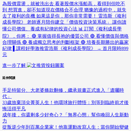
為股價震盪，就被洗出去 看著股價水漲船高，看得到但吃不
到 想買進，卻不知道現在價格合不合理 猶豫的過程中，就失
去了複利的良機 如果這是你，那你非常需要！ 雷浩斯《複利
成長學院》 老師逐月陪你建立「價值投資決策系統」 讓你讀
懂公司價值、養成有紀律的投資心法 📊 訂閱《複利成長學
院》，你將： 🔴 掌握值得長抱的優質公司 🔴 看懂價值與價格
合理關係 🔴 養成獨立思考的判斷框架 🔴 培養長期勝出的贏家
紀律 ▌課程好學激推雷浩斯《複利成長學院》 → 首月限時899
元
進一步了解
延伸閱讀
手足特留分、大老婆條款翻修，繼承規畫正式進入「遺囑時
代」
33歲放棄頂尖菁英人生！他環球旅行體悟：別等到臨終前才後
悔活得平凡
成年後，你還剩多少好奇心？「無界心態」幫你喚回人生新動
力
從叛逆少年到百萬企業家！他靠運動改寫人生：當你開始變健