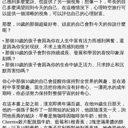
己感到多麼驚訝。也提供了另一個視角；想像一下，年長的自
己多麼渴望回到今天的自己。在這種情況下，心理時空旅行可
以提供一個清晰的視角，可以評估自己的心理財富。
那麼，10歲的那個超級好奇、頑皮的自己會對今天的你說什麼
呢？
• 那個10歲的孩子會因為你在人生中富有活力而感到興奮，還
是因為你安於現狀、不求上進而感到怨恨？
• 那個10歲的孩子會對你持續成長、發展和學習的喜悅印象深
刻嗎？
• 那個10歲的孩子會因為你的生命中缺乏活力、只求靜止和沉
默而害怕嗎？
你心中那個10歲的自己會提醒你保持對全世界的興趣，並在過
程中享受樂趣。當生活把你推向沒有好奇心、一灘死水的成年
期時，你必須努力保持對整個宇宙的好奇心。
在這本書上架之前，漢克即將年滿百歲。在他99歲生日那天，
他的一個孫子製作了一部簡短的紀錄片，他跟隨漢克一天，詢
問他長壽的秘訣：早餐是無咖啡因咖啡加牛奶；鯡魚；
Cheerios穀片配脫脂牛奶、藍莓和1根香蕉；2塊塗滿果醬的餅
乾；以及10顆葡萄；在妻子菲利斯幫他剝香蕉後，她會親他的