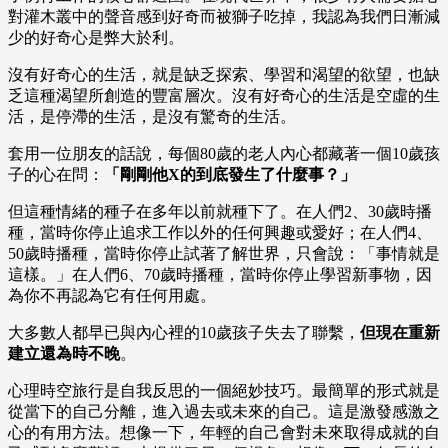
對灌木叢中的聲音感到好奇而被獅子吃掉，我認為我們日漸減
少的好奇心是弊大於利。
沒有好奇心的生活，就是缺乏探索、學習和渴望的欲望，也缺
乏這種渴望所創造的豐富層次。沒有好奇心的生活是空虛的生
活，是停滯的生活，是沒有驚奇的生活。
套用一位朋友的話說，每個80歲的老人內心都藏著一個10歲孩
子的心在問：
「剛剛他X的到底發生了什麼事？」
但這種情緒的種子在多年以前就種下了。在人們2、30歲時播
種，當時你停止追求工作以外的任何興趣或愛好；在人們4、
50歲時播種，當時你停止試著了解世界，只會說：「事情就是
這樣。」在人們6、70歲時播種，當時你停止學習新事物，因
為你不再認為它有任何用處。
大多數人都早已與內心裡的10歲孩子失去了聯繫，
但現在重新
建立還為時不晚
。
心理時空旅行是自我反思的一個絕妙技巧。最簡單的形式就是
從當下的自己分離，進入過去或未來的自己。這是激發感激之
心的有用方法。想像一下，年輕的自己會對未來取得成就的自