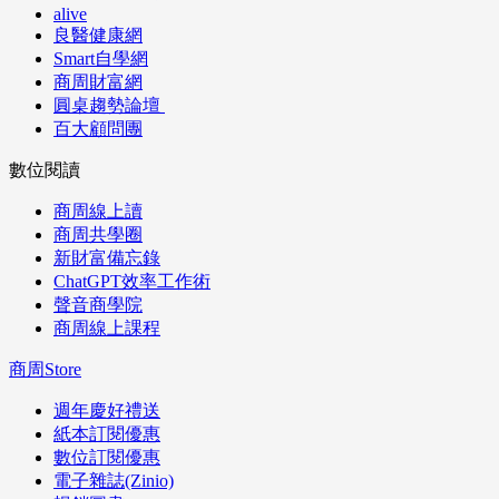
alive
良醫健康網
Smart自學網
商周財富網
圓桌趨勢論壇
百大顧問團
數位閱讀
商周線上讀
商周共學圈
新財富備忘錄
ChatGPT效率工作術
聲音商學院
商周線上課程
商周Store
週年慶好禮送
紙本訂閱優惠
數位訂閱優惠
電子雜誌(Zinio)