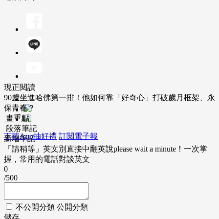
現正閱讀
90歲坐進哈佛第一排！他如何靠「好奇心」打破歲月框架、永
保青春？
畫重點
段落筆記
下載App抽好禮
訂閱電子報
新增筆記
「請稍等」英文別直接中翻英說please wait a minute！一次掌
握，常用的電話對談英文
0
/500
不公開分類
公開分類
儲存