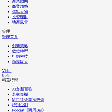
產業動態
商業趨勢
焦點人物
投資理財
地產風雲
管理
管理首頁
創新策略
數位轉型
行銷密技
領導馭人
Video
ESG
精選特輯
AI創新百強
名家專欄
MIT-U 企業探照燈
特別企劃
Podcast《商周Bar》