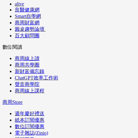
alive
良醫健康網
Smart自學網
商周財富網
圓桌趨勢論壇
百大顧問團
數位閱讀
商周線上讀
商周共學圈
新財富備忘錄
ChatGPT效率工作術
聲音商學院
商周線上課程
商周Store
週年慶好禮送
紙本訂閱優惠
數位訂閱優惠
電子雜誌(Zinio)