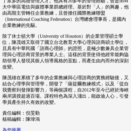
了眾多的高階管理人才。他具有20多年的管理經驗，曾是IBM
大中華區電信與媒體事業群總經理。基於對「人」的興趣，他
由高階主管轉任企業教練，且曾擔任國際教練聯盟
（International Coaching Federation）台灣總會理事長，是國內
企業教練的先驅。
除了休士頓大學（University of Houston）的企業管理碩士學
位，陳茂雄又取得了國立台北教育大學心理與諮商碩士學位，
且具有中華民國「諮商心理師」的證照，是極少數兼具企業管
理與心理諮商背景的專業人士。這樣的背景使得他經常能夠協
助領導人發現其個人領導風格的盲點，而產生由內而外的深刻
改變。
陳茂雄在累積了多年的企業教練與心理諮商的實務經驗後，又
結合心理學與管理學，開發了「薩提爾教練模式」以及「從自
我覺察到發揮影響力」等兩個課程，自2012年至今已經於海峽
兩岸講授超過百場。課程特色為深入淺出，能啟迪人心，引發
學員產生持久有效的改變。
責任編輯：倪旻勤
核稿編輯：陳瑋鴻
為您推薦