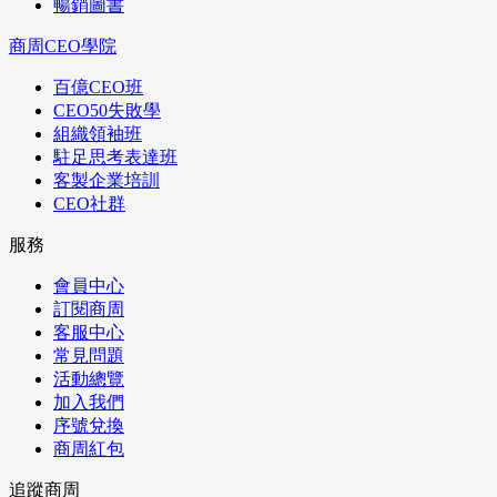
暢銷圖書
商周CEO學院
百億CEO班
CEO50失敗學
組織領袖班
駐足思考表達班
客製企業培訓
CEO社群
服務
會員中心
訂閱商周
客服中心
常見問題
活動總覽
加入我們
序號兌換
商周紅包
追蹤商周