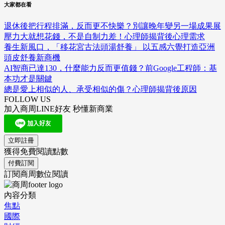
大家都在看
退休後把行程排滿，反而更不快樂？別讓晚年變另一場成果展
壓力大就想花錢，不是自制力差！心理師揭背後心理需求
養生新風口，「移花宮古法頭湯舒養」 以五感六覺打造亞洲
頭皮舒養新商機
AI智商已達130，什麼能力反而更值錢？前Google工程師：基
本功才是關鍵
總是愛上相似的人、承受相似的傷？心理師揭背後原因
FOLLOW US
加入商周LINE好友 秒懂新商業
立即註冊
獲得免費閱讀點數
付費訂閱
訂閱商周數位閱讀
內容分類
焦點
國際