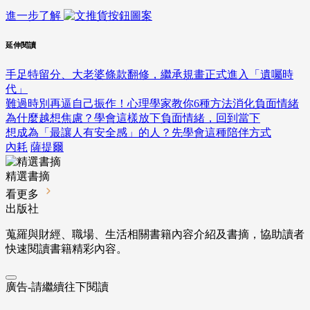
進一步了解
延伸閱讀
手足特留分、大老婆條款翻修，繼承規畫正式進入「遺囑時
代」
難過時別再逼自己振作！心理學家教你6種方法消化負面情緒
為什麼越想焦慮？學會這樣放下負面情緒，回到當下
想成為「最讓人有安全感」的人？先學會這種陪伴方式
內耗
薩提爾
精選書摘
看更多
出版社
蒐羅與財經、職場、生活相關書籍內容介紹及書摘，協助讀者
快速閱讀書籍精彩內容。
廣告-請繼續往下閱讀