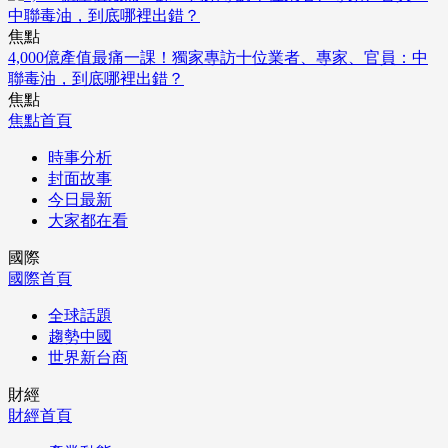
焦點
4,000億產值最痛一課！獨家專訪十位業者、專家、官員：中
聯毒油，到底哪裡出錯？
焦點
焦點首頁
時事分析
封面故事
今日最新
大家都在看
國際
國際首頁
全球話題
趨勢中國
世界新台商
財經
財經首頁