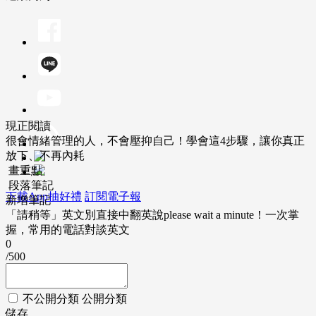
現正閱讀
很會情緒管理的人，不會壓抑自己！學會這4步驟，讓你真正
放下、不再內耗
畫重點
段落筆記
下載App抽好禮
訂閱電子報
新增筆記
「請稍等」英文別直接中翻英說please wait a minute！一次掌
握，常用的電話對談英文
0
/500
不公開分類
公開分類
儲存