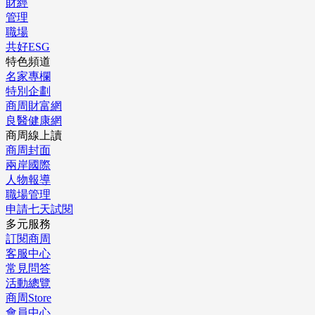
財經
管理
職場
共好ESG
特色頻道
名家專欄
特別企劃
商周財富網
良醫健康網
商周線上讀
商周封面
兩岸國際
人物報導
職場管理
申請七天試閱
多元服務
訂閱商周
客服中心
常見問答
活動總覽
商周Store
會員中心