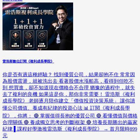
雷浩斯數位訂閱《複利成長學院》
你是否有過這種經驗？ 找到優質公司，結果卻抱不住 常常因
為股價震盪，就被洗出去 看著股價水漲船高，看得到但吃不
到 想買進，卻不知道現在價格合不合理 猶豫的過程中，就失
去了複利的良機 如果這是你，那你非常需要！ 雷浩斯《複利
成長學院》 老師逐月陪你建立「價值投資決策系統」 讓你讀
懂公司價值、養成有紀律的投資心法 📊 訂閱《複利成長學
院》，你將： 🔴 掌握值得長抱的優質公司 🔴 看懂價值與價格
合理關係 🔴 養成獨立思考的判斷框架 🔴 培養長期勝出的贏家
紀律 ▌課程好學激推雷浩斯《複利成長學院》 → 首月限時899
元