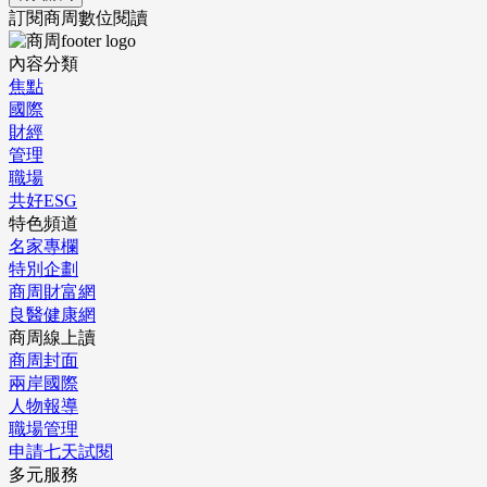
訂閱商周數位閱讀
內容分類
焦點
國際
財經
管理
職場
共好ESG
特色頻道
名家專欄
特別企劃
商周財富網
良醫健康網
商周線上讀
商周封面
兩岸國際
人物報導
職場管理
申請七天試閱
多元服務