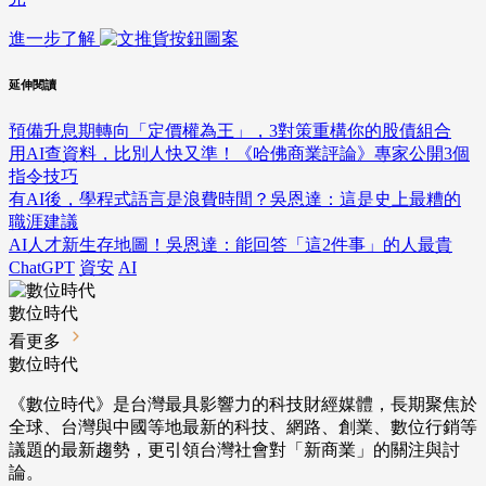
進一步了解
延伸閱讀
預備升息期轉向「定價權為王」，3對策重構你的股債組合
用AI查資料，比別人快又準！《哈佛商業評論》專家公開3個
指令技巧
有AI後，學程式語言是浪費時間？吳恩達：這是史上最糟的
職涯建議
AI人才新生存地圖！吳恩達：能回答「這2件事」的人最貴
ChatGPT
資安
AI
數位時代
看更多
數位時代
《數位時代》是台灣最具影響力的科技財經媒體，長期聚焦於
全球、台灣與中國等地最新的科技、網路、創業、數位行銷等
議題的最新趨勢，更引領台灣社會對「新商業」的關注與討
論。