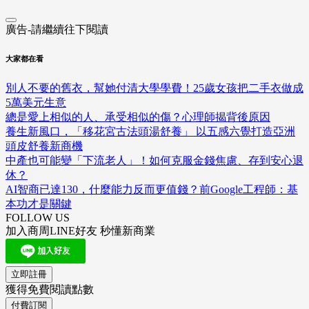
廣告-請繼續往下閱讀
大家都在看
別人不要的舊衣，幫她付清大學學費！25歲女孩把二手衣做成
5萬美元生意
總是愛上相似的人、承受相似的傷？心理師揭背後原因
養生新風口，「移花宮古法頭湯舒養」 以五感六覺打造亞洲
頭皮舒養新商機
中產也可能變「下流老人」！如何克服金錢焦慮、存到安心退
休？
AI智商已達130，什麼能力反而更值錢？前Google工程師：基
本功才是關鍵
FOLLOW US
加入商周LINE好友 秒懂新商業
立即註冊
獲得免費閱讀點數
付費訂閱