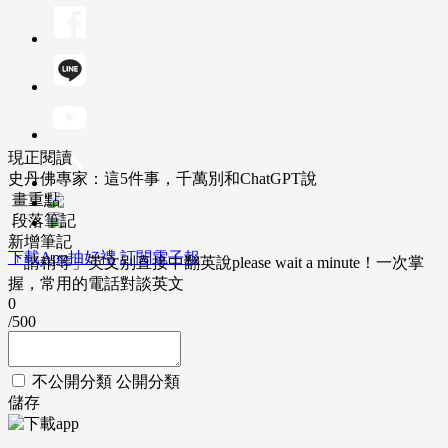
現正閱讀
史丹佛專家：這5件事，千萬別和ChatGPT說
畫重點
段落筆記
新增筆記
下載App抽好禮
訂閱電子報
「請稍等」英文別直接中翻英說please wait a minute！一次掌
握，常用的電話對談英文
0
/500
不公開分類
公開分類
儲存