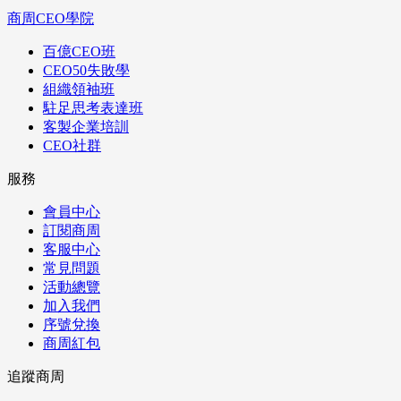
商周CEO學院
百億CEO班
CEO50失敗學
組織領袖班
駐足思考表達班
客製企業培訓
CEO社群
服務
會員中心
訂閱商周
客服中心
常見問題
活動總覽
加入我們
序號兌換
商周紅包
追蹤商周