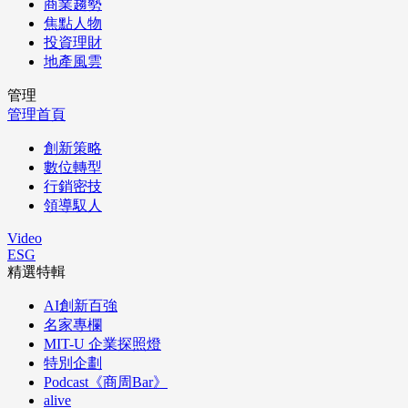
商業趨勢
焦點人物
投資理財
地產風雲
管理
管理首頁
創新策略
數位轉型
行銷密技
領導馭人
Video
ESG
精選特輯
AI創新百強
名家專欄
MIT-U 企業探照燈
特別企劃
Podcast《商周Bar》
alive