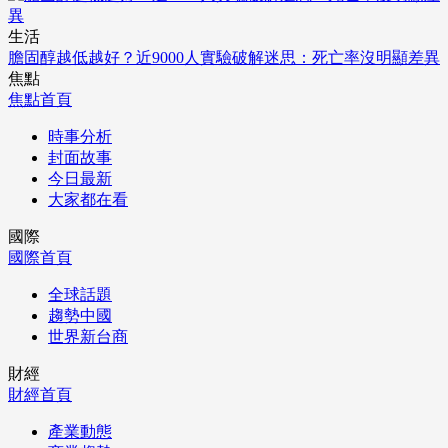
生活
膽固醇越低越好？近9000人實驗破解迷思：死亡率沒明顯差異
焦點
焦點首頁
時事分析
封面故事
今日最新
大家都在看
國際
國際首頁
全球話題
趨勢中國
世界新台商
財經
財經首頁
產業動態