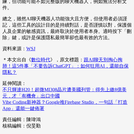
練，但功能可能不如完整版的聊天機器人，例如無法分析文
件。
總之，雖然AI聊天機器人功能強大且方便，但使用者必須謹
記，這些工具的設計目的是持續對話，是否謹慎以對，保護個
人及企業的敏感資訊，最終取決於使用者本身。適時按下「刪
除」鍵，或許是保護隱私最簡單卻也最有效的方法。
資料來源：
WSJ
＊本文出自《
數位時代
》，原文標題：
跟AI聊天別掏心掏
肺！這5件事「不要告訴ChatGPT」：如何狂用AI，還能自保
隱私？
延伸閱讀：
不只輝達H20！超微MI308晶片遭美國列管：得先上繳8億美
元，才「有機會」出口中國
Vibe Coding新神器？Google推Firebase Studio，一句話「打造
App」還能一鍵佈署
責任編輯：陳瑋鴻
核稿編輯：倪旻勤