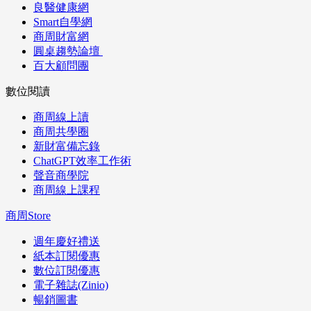
良醫健康網
Smart自學網
商周財富網
圓桌趨勢論壇
百大顧問團
數位閱讀
商周線上讀
商周共學圈
新財富備忘錄
ChatGPT效率工作術
聲音商學院
商周線上課程
商周Store
週年慶好禮送
紙本訂閱優惠
數位訂閱優惠
電子雜誌(Zinio)
暢銷圖書