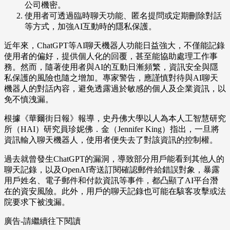
公司機密。
使用者可透過臨時聊天功能、匿名提問或定期刪除對話
等方式，加強AI互動時的隱私保護。
近年來，ChatGPT等AI聊天機器人功能日益強大，不僅能記錄
使用者的偏好，提供個人化的回覆，甚至能協助處理工作事
務。然而，隨著使用者與AI的互動日漸頻繁，資訊安全與隱
私保護的風險也隨之增加。專家警告，應謹慎對待與AI聊天
機器人的對話內容，避免透露過於敏感的個人及企業資訊，以
免不慎洩漏。
根據《華爾街日報》報導，史丹佛大學以人為本人工智慧研究
所（HAI）研究員珍妮佛．金（Jennifer King）指出，一旦將
資訊輸入聊天機器人，使用者便失去了對該資訊的控制權。
過去就曾發生ChatGPT的漏洞，導致部分用戶能看到其他人的
聊天記錄，以及OpenAI寄送訂閱確認郵件給錯誤對象，暴露
用戶姓名、電子郵件和付款資訊等事件，都凸顯了AI平台潛
在的資安風險。此外，用戶的聊天記錄也可能在駭客攻擊或法
院要求下被洩漏。
廣告-請繼續往下閱讀