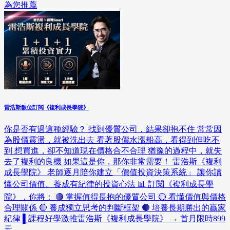
為您推薦
雷浩斯數位訂閱《複利成長學院》
你是否有過這種經驗？ 找到優質公司，結果卻抱不住 常常因
為股價震盪，就被洗出去 看著股價水漲船高，看得到但吃不
到 想買進，卻不知道現在價格合不合理 猶豫的過程中，就失
去了複利的良機 如果這是你，那你非常需要！ 雷浩斯《複利
成長學院》 老師逐月陪你建立「價值投資決策系統」 讓你讀
懂公司價值、養成有紀律的投資心法 📊 訂閱《複利成長學
院》，你將： 🔴 掌握值得長抱的優質公司 🔴 看懂價值與價格
合理關係 🔴 養成獨立思考的判斷框架 🔴 培養長期勝出的贏家
紀律 ▌課程好學激推雷浩斯《複利成長學院》 → 首月限時899
元