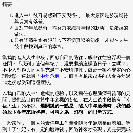
摘要
進入中年後容易感到不安與掙扎，最大原因是發現期待
與現實有落差。
面對中年危機時，靠努力或維持年輕的狀態，是錯誤的
做法。
只有認清生命有限並放下不切實際的幻想，才能在人生
後半段找到真正的幸福。
當我們進入人生中段，回顧自己的過往，腦中往往會浮現一個
疑問：「我到了這個年紀了，還要繼續這樣過日子下去嗎？」
不少人對過去的人生充滿了不安與掙扎，處於一種不安定的心
理狀態，這就叫「
中年危機
」。而且有越來越多的人會在年過
40之後感受到這種症狀。
以我自己陷入中年危機的經驗，以及擔任心理腫瘤科醫師的見
聞，提供給目前處於中年危機的各位，在人生後半段擁有「幸
福人生」的祕訣。
最關鍵的一點是，陷入中年危機時，我們必
須放下多年來所抱持、可稱之為「幻想」的思考方式。
一般來說，一個人的責任與工作量會隨著年齡增長而增加。等
到上了年紀，有一定的歷練後，回過神來才發現，光是要完成