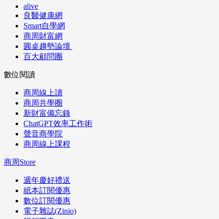
alive
良醫健康網
Smart自學網
商周財富網
圓桌趨勢論壇
百大顧問團
數位閱讀
商周線上讀
商周共學圈
新財富備忘錄
ChatGPT效率工作術
聲音商學院
商周線上課程
商周Store
週年慶好禮送
紙本訂閱優惠
數位訂閱優惠
電子雜誌(Zinio)