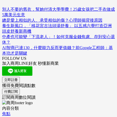
別人不要的舊衣，幫她付清大學學費！25歲女孩把二手衣做成
5萬美元生意
總是愛上相似的人、承受相似的傷？心理師揭背後原因
養生新風口，「移花宮古法頭湯舒養」 以五感六覺打造亞洲
頭皮舒養新商機
中產也可能變「下流老人」！如何克服金錢焦慮、存到安心退
休？
AI智商已達130，什麼能力反而更值錢？前Google工程師：基
本功才是關鍵
FOLLOW US
加入商周LINE好友 秒懂新商業
立即註冊
獲得免費閱讀點數
付費訂閱
訂閱商周數位閱讀
內容分類
焦點