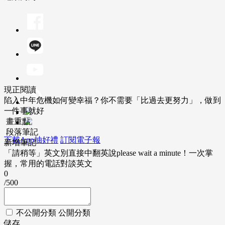
現正閱讀
陷入中年危機如何變幸福？你不需要「比過去更努力」，做到
一件事就好
畫重點
段落筆記
下載App抽好禮
訂閱電子報
新增筆記
「請稍等」英文別直接中翻英說please wait a minute！一次掌
握，常用的電話對談英文
0
/500
不公開分類
公開分類
儲存