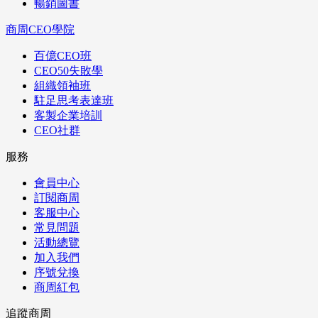
暢銷圖書
商周CEO學院
百億CEO班
CEO50失敗學
組織領袖班
駐足思考表達班
客製企業培訓
CEO社群
服務
會員中心
訂閱商周
客服中心
常見問題
活動總覽
加入我們
序號兌換
商周紅包
追蹤商周