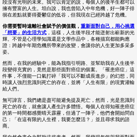
段沒有光明的未來。我可以肯定的說，每個人的後半生都可以
擁有豐富的人生。坦白說，我也曾陷入中年危機，好一陣子徘
徊在差點就要得憂鬱症的低谷，但我現在已經跨越了危機。
你需要暫時遠離社會賦予的價值觀，
重新面對自己，用心挑選
「想要」的生活方式
，這樣，人生後半段才能迸射出嶄新的光
輝。不管是心理學知識還是文學作品中，各種描寫都能夠應
證：跨越中年期危機所帶來的改變，會讓你的人生更加多采多
姿。
然而，在我的經驗中，能為我指引明路、並幫助我在人生後半
段變得充實的，竟然是那些面對癌症的個案。「罹患癌症」這
件事，不僅能一口氣打碎「我可以不斷成長進步」的幻想，同
時讓人強烈意識到死亡的存在，並將「人生有限」的現實灌輸
給人們。
無可諱言，我們總是盡可能避免提及死亡，然而，光是意識到
死亡的存在，就會讓人產生許多體悟。每個人在得知罹患癌症
的第一時間都感覺晴天霹靂，但過了一陣子，他們會開始問自
己：「在這有限的人生裡，我要怎麼活？」並且尋求我的諮
商。