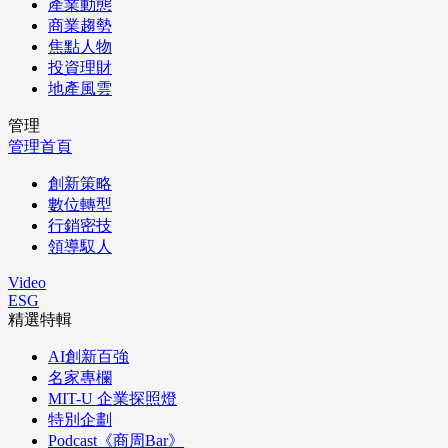
產業動態
商業趨勢
焦點人物
投資理財
地產風雲
管理
管理首頁
創新策略
數位轉型
行銷密技
領導馭人
Video
ESG
精選特輯
AI創新百強
名家專欄
MIT-U 企業探照燈
特別企劃
Podcast《商周Bar》