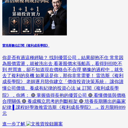
雷浩斯數位訂閱《複利成長學院》
你是否有過這種經驗？ 找到優質公司，結果卻抱不住 常常因
為股價震盪，就被洗出去 看著股價水漲船高，看得到但吃不
到 想買進，卻不知道現在價格合不合理 猶豫的過程中，就失
去了複利的良機 如果這是你，那你非常需要！ 雷浩斯《複利
成長學院》 老師逐月陪你建立「價值投資決策系統」 讓你讀
懂公司價值、養成有紀律的投資心法 📊 訂閱《複利成長學
院》，你將： 🔴 掌握值得長抱的優質公司 🔴 看懂價值與價格
合理關係 🔴 養成獨立思考的判斷框架 🔴 培養長期勝出的贏家
紀律 ▌課程好學激推雷浩斯《複利成長學院》 → 首月限時899
元
進一步了解