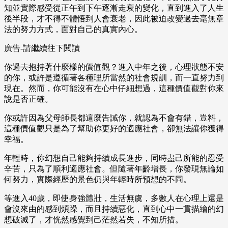
知並實際感受從正午到下午逐漸走衰的變化，直到進入了人生
後半段，才不得不體悟到人會衰老，因此被迫改變過去毫無章
法的努力方式，面對自己的真實內心。
廣告-請繼續往下閱讀
你過去抱持著什麼樣的價值觀？進入中年之後，心理狀態不安
的你，或許是遵循著各種理所當然的社會規訓，而一直努力到
現在。然而，你可能沒有在心中仔細想過，這種價值觀對你來
說是否正確。
你或許因為父母師長都這麼告誡你，就認為不會有錯，豈料，
這種價值觀只是為了幫助你更好的適應社會，卻無法讓你獲得
幸福。
年輕時，你幻想自己能夠持續成長進步，同時盡己所能的忍受
辛苦，只為了順利適應社會。但隨著年齡增長，你發現無論如
何努力，實際經歷的景色仍與年輕時所預想的不同。
等進入40歲，即使身強體壯，生活無虞，多數人在心理上還是
會沒來由的感到煩躁，而且持續惡化，直到心中一貫描繪的幻
想破滅了，才恍然感覺到己茫然若失，不知所措。