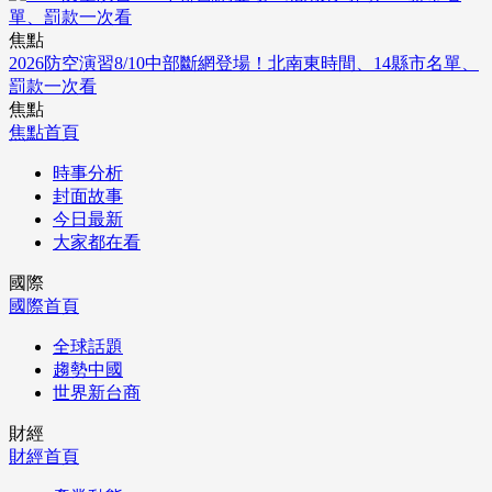
焦點
2026防空演習8/10中部斷網登場！北南東時間、14縣市名單、
罰款一次看
焦點
焦點首頁
時事分析
封面故事
今日最新
大家都在看
國際
國際首頁
全球話題
趨勢中國
世界新台商
財經
財經首頁