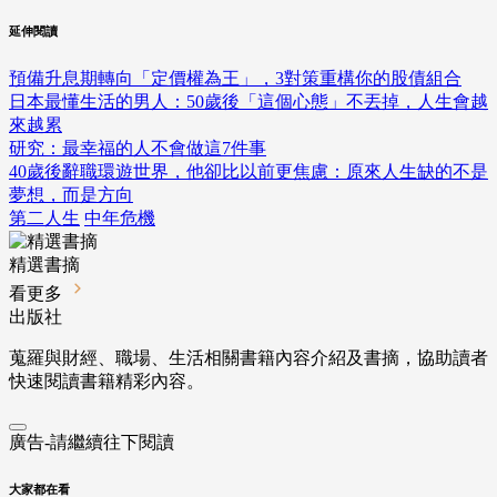
延伸閱讀
預備升息期轉向「定價權為王」，3對策重構你的股債組合
日本最懂生活的男人：50歲後「這個心態」不丟掉，人生會越
來越累
研究：最幸福的人不會做這7件事
40歲後辭職環遊世界，他卻比以前更焦慮：原來人生缺的不是
夢想，而是方向
第二人生
中年危機
精選書摘
看更多
出版社
蒐羅與財經、職場、生活相關書籍內容介紹及書摘，協助讀者
快速閱讀書籍精彩內容。
廣告-請繼續往下閱讀
大家都在看