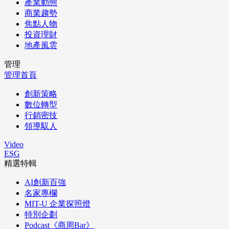
產業動態
商業趨勢
焦點人物
投資理財
地產風雲
管理
管理首頁
創新策略
數位轉型
行銷密技
領導馭人
Video
ESG
精選特輯
AI創新百強
名家專欄
MIT-U 企業探照燈
特別企劃
Podcast《商周Bar》