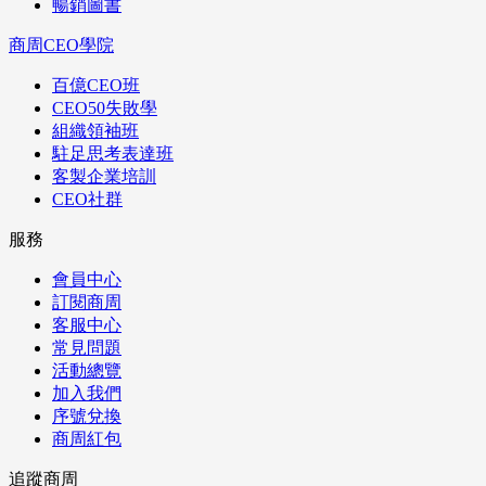
暢銷圖書
商周CEO學院
百億CEO班
CEO50失敗學
組織領袖班
駐足思考表達班
客製企業培訓
CEO社群
服務
會員中心
訂閱商周
客服中心
常見問題
活動總覽
加入我們
序號兌換
商周紅包
追蹤商周