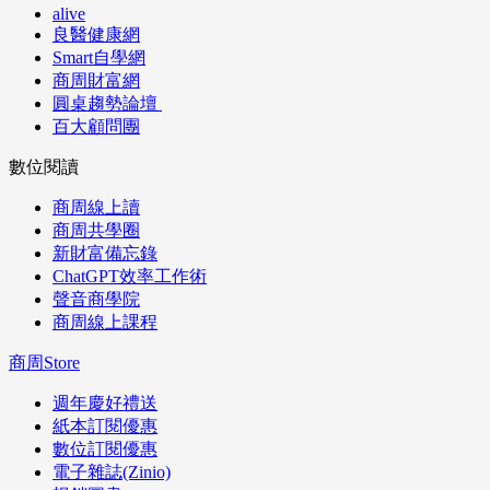
alive
良醫健康網
Smart自學網
商周財富網
圓桌趨勢論壇
百大顧問團
數位閱讀
商周線上讀
商周共學圈
新財富備忘錄
ChatGPT效率工作術
聲音商學院
商周線上課程
商周Store
週年慶好禮送
紙本訂閱優惠
數位訂閱優惠
電子雜誌(Zinio)