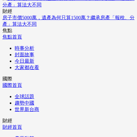
財經
房子市價5000萬，遺產為何只算1500萬？繼承房產「報稅、分
產」算法大不同
焦點
焦點首頁
時事分析
封面故事
今日最新
大家都在看
國際
國際首頁
全球話題
趨勢中國
世界新台商
財經
財經首頁