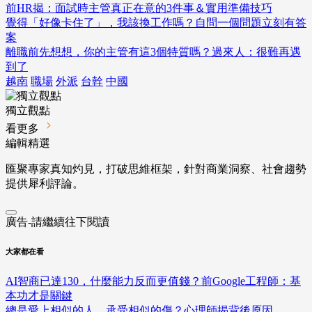
前HR揭：面試時主管真正在意的3件事＆實用準備技巧
覺得「好像卡住了」，我該換工作嗎？自問一個問題立刻有答
案
離職前先想想，你的主管有這3個特質嗎？過來人：很難再遇
到了
越南
職場
外派
台幹
中國
獨立觀點
看更多
編輯精選
匯聚專家真知灼見，打破思維框架，針對商業洞察、社會趨勢
提供犀利評論。
廣告-請繼續往下閱讀
大家都在看
AI智商已達130，什麼能力反而更值錢？前Google工程師：基
本功才是關鍵
總是愛上相似的人、承受相似的傷？心理師揭背後原因