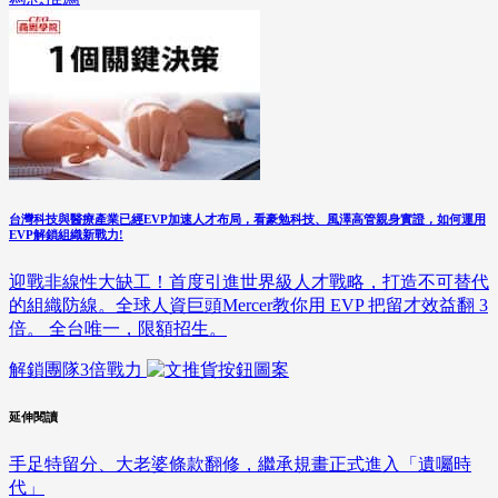
台灣科技與醫療產業已經EVP加速人才布局，看豪勉科技、風澤高管親身實證，如何運用
EVP解鎖組織新戰力!
迎戰非線性大缺工！首度引進世界級人才戰略，打造不可替代
的組織防線。全球人資巨頭Mercer教你用 EVP 把留才效益翻 3
倍。 全台唯一，限額招生。
解鎖團隊3倍戰力
延伸閱讀
手足特留分、大老婆條款翻修，繼承規畫正式進入「遺囑時
代」