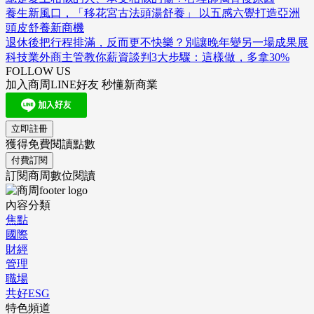
養生新風口，「移花宮古法頭湯舒養」 以五感六覺打造亞洲
頭皮舒養新商機
退休後把行程排滿，反而更不快樂？別讓晚年變另一場成果展
科技業外商主管教你薪資談判3大步驟：這樣做，多拿30%
FOLLOW US
加入商周LINE好友 秒懂新商業
立即註冊
獲得免費閱讀點數
付費訂閱
訂閱商周數位閱讀
內容分類
焦點
國際
財經
管理
職場
共好ESG
特色頻道