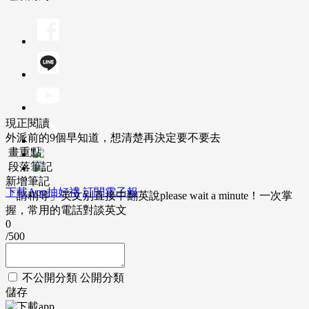
現正閱讀
外派前的9個早知道，想清楚再決定要不要去
畫重點
段落筆記
新增筆記
下載App抽好禮
訂閱電子報
「請稍等」英文別直接中翻英說please wait a minute！一次掌
握，常用的電話對談英文
0
/500
不公開分類
公開分類
儲存