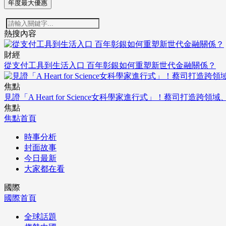
年度最大優惠
熱搜內容
財經
從支付工具到生活入口 百年彰銀如何重塑新世代金融關係？
焦點
見證「A Heart for Science女科學家進行式」！蔡司打
焦點
焦點首頁
時事分析
封面故事
今日最新
大家都在看
國際
國際首頁
全球話題