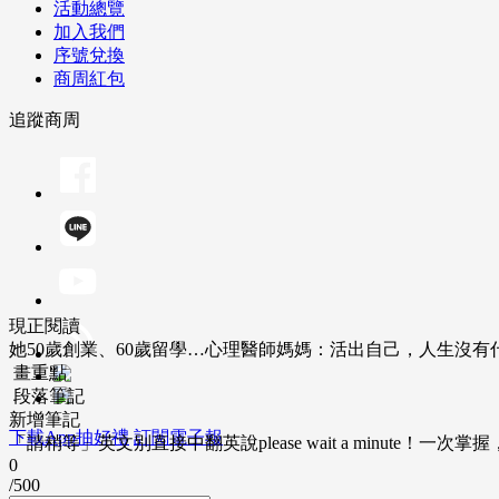
活動總覽
加入我們
序號兌換
商周紅包
追蹤商周
現正閱讀
她50歲創業、60歲留學…心理醫師媽媽：活出自己，人生沒有
畫重點
段落筆記
新增筆記
下載App抽好禮
訂閱電子報
「請稍等」英文別直接中翻英說please wait a minute！一
0
/500