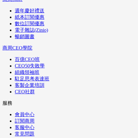
週年慶好禮送
紙本訂閱優惠
數位訂閱優惠
電子雜誌(Zinio)
暢銷圖書
商周CEO學院
百億CEO班
CEO50失敗學
組織領袖班
駐足思考表達班
客製企業培訓
CEO社群
服務
會員中心
訂閱商周
客服中心
常見問題