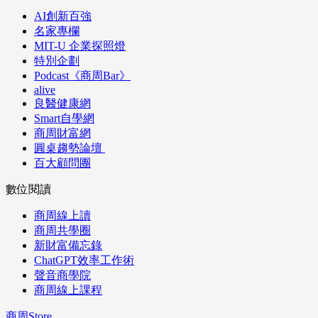
AI創新百強
名家專欄
MIT-U 企業探照燈
特別企劃
Podcast《商周Bar》
alive
良醫健康網
Smart自學網
商周財富網
圓桌趨勢論壇
百大顧問團
數位閱讀
商周線上讀
商周共學圈
新財富備忘錄
ChatGPT效率工作術
聲音商學院
商周線上課程
商周Store