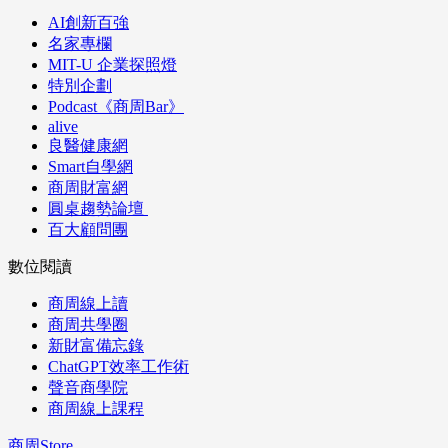
AI創新百強
名家專欄
MIT-U 企業探照燈
特別企劃
Podcast《商周Bar》
alive
良醫健康網
Smart自學網
商周財富網
圓桌趨勢論壇
百大顧問團
數位閱讀
商周線上讀
商周共學圈
新財富備忘錄
ChatGPT效率工作術
聲音商學院
商周線上課程
商周Store