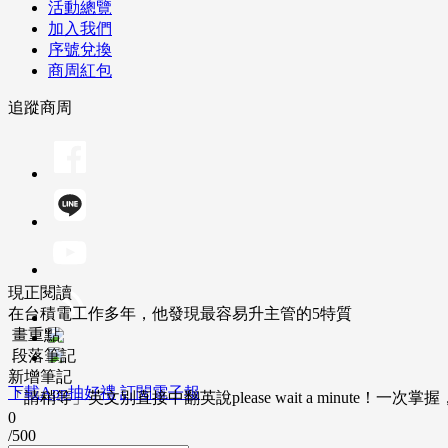
活動總覽
加入我們
序號兌換
商周紅包
追蹤商周
現正閱讀
在台積電工作多年，他發現最容易升主管的5特質
畫重點
段落筆記
新增筆記
下載App抽好禮
訂閱電子報
「請稍等」英文別直接中翻英說please wait a minute！一
0
/500