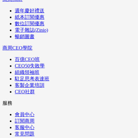
週年慶好禮送
紙本訂閱優惠
數位訂閱優惠
電子雜誌(Zinio)
暢銷圖書
商周CEO學院
百億CEO班
CEO50失敗學
組織領袖班
駐足思考表達班
客製企業培訓
CEO社群
服務
會員中心
訂閱商周
客服中心
常見問題