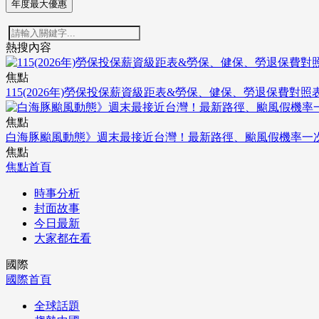
年度最大優惠
熱搜內容
焦點
115(2026年)勞保投保薪資級距表&勞保、健保、勞退保費對照
焦點
白海豚颱風動態》週末最接近台灣！最新路徑、颱風假機率一
焦點
焦點首頁
時事分析
封面故事
今日最新
大家都在看
國際
國際首頁
全球話題