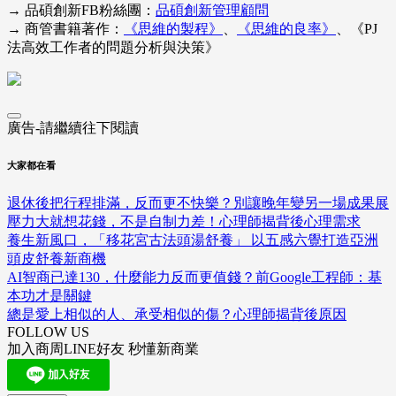
→ 品碩創新FB粉絲團：
品碩創新管理顧問
→ 商管書籍著作：
《思維的製程》
、
《思維的良率》
、《PJ
法高效工作者的問題分析與決策》
廣告-請繼續往下閱讀
大家都在看
退休後把行程排滿，反而更不快樂？別讓晚年變另一場成果展
壓力大就想花錢，不是自制力差！心理師揭背後心理需求
養生新風口，「移花宮古法頭湯舒養」 以五感六覺打造亞洲
頭皮舒養新商機
AI智商已達130，什麼能力反而更值錢？前Google工程師：基
本功才是關鍵
總是愛上相似的人、承受相似的傷？心理師揭背後原因
FOLLOW US
加入商周LINE好友 秒懂新商業