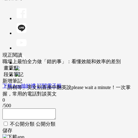
現正閱讀
職場上最怕全力做「錯的事」：看懂效能和效率的差別
畫重點
段落筆記
新增筆記
下載App抽好禮
訂閱電子報
「請稍等」英文別直接中翻英說please wait a minute！一次掌
握，常用的電話對談英文
0
/500
不公開分類
公開分類
儲存