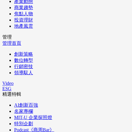
產業動態
商業趨勢
焦點人物
投資理財
地產風雲
管理
管理首頁
創新策略
數位轉型
行銷密技
領導馭人
Video
ESG
精選特輯
AI創新百強
名家專欄
MIT-U 企業探照燈
特別企劃
Podcast《商周Bar》