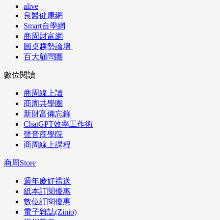
alive
良醫健康網
Smart自學網
商周財富網
圓桌趨勢論壇
百大顧問團
數位閱讀
商周線上讀
商周共學圈
新財富備忘錄
ChatGPT效率工作術
聲音商學院
商周線上課程
商周Store
週年慶好禮送
紙本訂閱優惠
數位訂閱優惠
電子雜誌(Zinio)