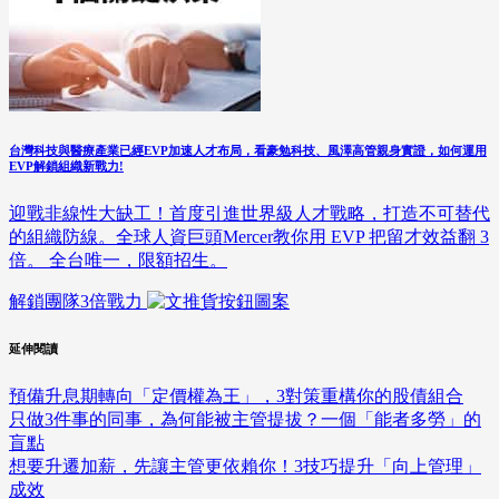
台灣科技與醫療產業已經EVP加速人才布局，看豪勉科技、風澤高管親身實證，如何運用
EVP解鎖組織新戰力!
迎戰非線性大缺工！首度引進世界級人才戰略，打造不可替代
的組織防線。全球人資巨頭Mercer教你用 EVP 把留才效益翻 3
倍。 全台唯一，限額招生。
解鎖團隊3倍戰力
延伸閱讀
預備升息期轉向「定價權為王」，3對策重構你的股債組合
只做3件事的同事，為何能被主管提拔？一個「能者多勞」的
盲點
想要升遷加薪，先讓主管更依賴你！3技巧提升「向上管理」
成效