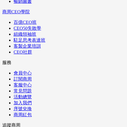
暢銷圖書
商周CEO學院
百億CEO班
CEO50失敗學
組織領袖班
駐足思考表達班
客製企業培訓
CEO社群
服務
會員中心
訂閱商周
客服中心
常見問題
活動總覽
加入我們
序號兌換
商周紅包
追蹤商周