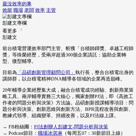
最沒效率的事
效能
職場
老闆
效率
主管
彭建文專欄
看更多
彭建文
前台積電營運效率部門主管、斬獲「台積師鐸獎、卓越工程師
獎」等殊榮經歷，受兩岸超過300個企業請託：協助企業轉
型、微型輔導。
目前為
「品碩創新管理顧問公司」
執行長，整合台積電出身的
講師群，以台積電精神DNA輔導各領域的企業再造巔峰。
20年輔導企業經歷集大成，融合台積電成功經驗、創新商業策
略工具、兩岸輔導實務三大核心，獨家創辦PJ法，即《高效工
作者的問題分析與決策》方法論。品碩創新授課輔導項目：問
題分析與決策、創新思維與創新方法、BPR流程改善與創新、
教練式領導、組織變革、持續改善，以及PJ法線上課。
→ FB粉絲團：
PJ法創辦人彭建文-問題分析與決策
→ Podcast節目：
職場冰淇淋
（每周五07：30新節目上線）