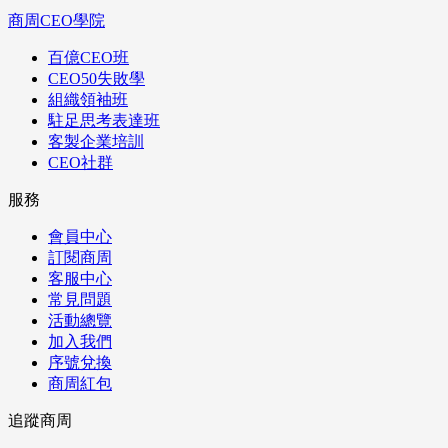
商周CEO學院
百億CEO班
CEO50失敗學
組織領袖班
駐足思考表達班
客製企業培訓
CEO社群
服務
會員中心
訂閱商周
客服中心
常見問題
活動總覽
加入我們
序號兌換
商周紅包
追蹤商周