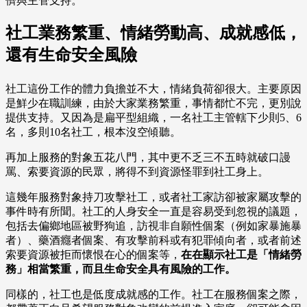
儕與主管支持。
社工業務繁重、情緒勞動高、成就感低，
還有生命安全風險
社工這份工作的體力負擔並不大，情緒負荷卻很大。主要原因
是鮮少在職訓練，由於大家業務繁重，事情都忙不完，更別說
提供支持。又因為是扁平型組織，一名社工主管轄下少則5、6
名，多則10名社工，根本沒空傾聽。
再加上服務的對象五花八門，其中更不乏三不五時就破口謾
罵、索要資源的民眾，將得不到資源怪罪到社工身上。
這幾年服務對象持刀攻擊社工，或者社工家訪卻被家屬攻擊的
事件時有所聞。社工的人身安全一直是容易受到忽視的議題，
包括去偏鄉地區被野狗追，訪視非自願性個案（例如家暴施暴
者）、藥酒癮者個案、有攻擊前科或有犯罪傾向者，或者前述
索要資源被拒而懷恨在心的個案等，
在在顯示社工是「情緒勞
務」相當繁重，而且生命安全具有風險的工作。
同樣的，社工也是低度成就感的工作。社工在服務個案之際，