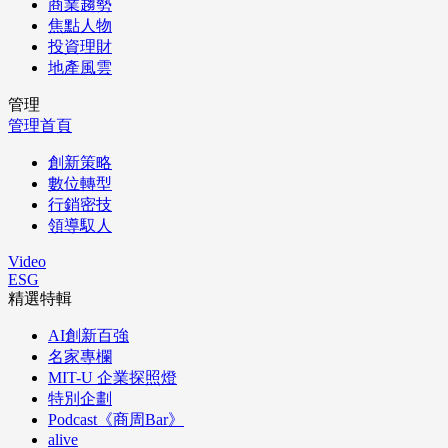
商業趨勢
焦點人物
投資理財
地產風雲
管理
管理首頁
創新策略
數位轉型
行銷密技
領導馭人
Video
ESG
精選特輯
AI創新百強
名家專欄
MIT-U 企業探照燈
特別企劃
Podcast《商周Bar》
alive