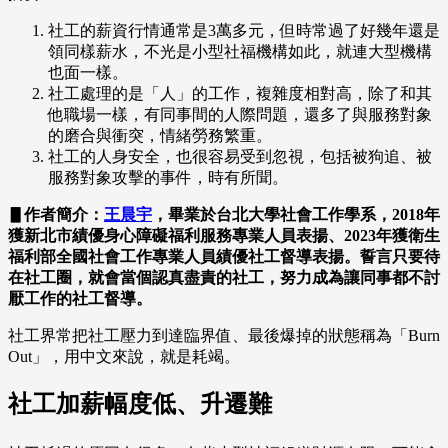
社工的薪資行情通常是3萬多元，但時常過了好幾年還是
領同樣薪水，不光是小型社福機構如此，就連大型機構
也面一樣。
社工處理的是「人」的工作，複雜度相對高，除了和其
他職場一樣，有同事間的人際問題，還多了與服務對象
的磨合與衝突，情緒勞務繁重。
社工的人身安全，也很容易受到忽視，包括被狗追、被
服務對象攻擊的事件，時有所聞。
▋作者簡介：
王晨宇
，畢業於台北大學社會工作學系，2018年
獲新北市績優身心障礙福利服務專業人員表揚、2023年獲衛生
福利部全國社會工作專業人員績優社工督導表揚。誓言只要待
在社工圈，就會當個認真盡責的社工，努力成為讓同事都不討
厭工作的社工督導。
社工界常把社工壓力到達臨界值、最後爆掉的狀態稱為「Burn
Out」，用中文來說，就是耗竭。
社工加薪幅度低、升遷難