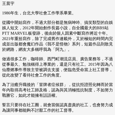
王晨宇
1986年生，台北大學社會工作學系畢業。
從國中開始寫作，不過大部分都是無病呻吟、搞笑類型的自娛
娛人短文，2012年開始創作長篇小說，自全國最大的BBS站
PTT MARVEL板發跡，後由於個人因素中斷寫作將近十年。
2021年重拾寫作，除了完成舊作連載外，又於極短的時間內完
成並出版都會魔幻作品《我不是怪物》系列，短篇作品則散見
於網路，網友大多稱呼我為「阿九」。
做過很多工作，咖啡師、西門町潮流店員、廣告業務等，不過
從事最久、勉強稱得上專業的，還是只有社工。2015年因為八
仙塵燃事件導致主管被調去支援，便臨危受命當上社工督導，
從此改變了看待社會工作的角度。
為了治癒升職後的「冒牌者症候群」，從抗拒證照化轉而於當
年內取得高考社工師及格，認為與其消極抵抗制度，不如努力
戰勝它，如此才能擁有話語權。
誓言只要待在社工圈，就會當個認真盡責的社工，也會努力成
為讓同事都能夠不討厭工作的社工督導。