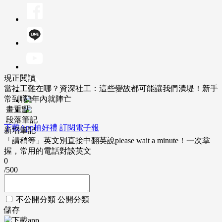
現正閱讀
當社工難在哪？資深社工：這些變故都可能讓我們潰堤！新手
常到職3年內就陣亡
畫重點
段落筆記
下載App抽好禮
訂閱電子報
新增筆記
「請稍等」英文別直接中翻英說please wait a minute！一次掌
握，常用的電話對談英文
0
/500
不公開分類
公開分類
儲存