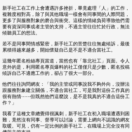
新手社工在工作上會遭遇許多挫折，畢竟處理「人」的工作，
複雜度相對高，除了與其他職場一樣會有同事間的人際問題，
更多了與服務對象的磨合與衝突。這樣的情緒負荷導致他們需
要有資深同事或者主管的支持，不過主管往往忙於行政，無法
傾聽員工的想法。
若不是同事間情感緊密，新手社工的苦楚往往無處傾訴，最後
累積得越來越多，開始懷疑自己是不是不適合當社工。
這幾年匿名粉絲專頁當道，當然也有「靠北社工」頁面。令人
意外的是，利用匿名專頁爆料的社工僅僅只是少數，匿名投稿
傾訴自己不適應工作的，卻占了很大一部分。
他們往往詢問網友：「我的主管或同事說我不夠外向，沒辦法
跟服務對象建立關係，不適合當社工，可是我對這份工作真的
很有熱情⋯⋯但既然他們這麼說，是不是我真的不適合這份工
作？」
我看了這種文章總覺得很諷刺，新手社工在初入職場遭遇到困
難，竟然沒有同事、督導可以討論，需要上網向不認識的網友
取暖。可見，仍有一定比例的新手社工，在職場上完全沒有同