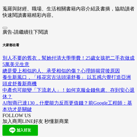
蒐羅與財經、職場、生活相關書籍內容介紹及書摘，協助讀者
快速閱讀書籍精彩內容。
廣告-請繼續往下閱讀
大家都在看
別人不要的舊衣，幫她付清大學學費！25歲女孩把二手衣做成
5萬美元生意
總是愛上相似的人、承受相似的傷？心理師揭背後原因
養生新風口，「移花宮古法頭湯舒養」 以五感六覺打造亞洲
頭皮舒養新商機
中產也可能變「下流老人」！如何克服金錢焦慮、存到安心退
休？
AI智商已達130，什麼能力反而更值錢？前Google工程師：基
本功才是關鍵
FOLLOW US
加入商周LINE好友 秒懂新商業