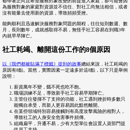
都帶著正向且希望服務對象改變的前提進入家庭，卻可能會因
為服務對象的家庭對資源並不信任、對社工尚無法相信，或者
沒有能量去使用新的資源，導致頻頻受挫。
能夠順利且迅速解決服務對象問題的期程，往往短則數週、數
月，長則數年，成就感取得不易，無怪乎社工容易在到職3年
內就早早陣亡。
社工耗竭、離開這份工作的8個原因
以《我們都被貼滿了標籤》提到的故事
總結來說，社工耗竭的
原因有8點。當然，實際因素一定遠多於這8點，以下只是舉例
說明：
薪資萬年不變，餓不死也吃不飽。
職場訓練不足，導致新手社工容易早期陣亡。
主管往往發揮不了支持的功能，社工遇到挫折時多數只
能獨自承受，而新人更容易因此黯然離開。
在某些領域特別容易接觸到有高度攻擊風險的相對人，
導致社工的人身安全危害事件頻傳。
組織扁平，升遷不易，少有大型單位會設置人資部門提
供員工支持。