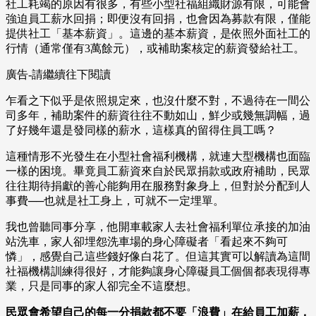
社工耗竭的原因有很多，有些小型社福組織財源有限，可能會
強迫員工薪水回捐；即便沒有回捐，也會因為募款有限，僅能
提供社工「基本薪資」。這邊的基本薪資，是依照外面社工的
行情（通常僅有3萬餘元），或補助案核定的薪資發給社工。
廣告-請繼續往下閱讀
乍看之下似乎是依照規定來，也沒什麼不對，不過待在一間公
司多年，補助案件的薪資往往不動如山，鮮少或幾無調幅，過
了好幾年還是發同樣的薪水，這樣真的留得住員工嗎？
這種情形不光發生在小型社會福利機構，就連大型機構也面臨
一樣的困境。畢竟員工薪資來自於民眾捐款或政府補助，民眾
往往期待捐獻的善心能夠用在服務對象身上，但對於分配到人
事費──也就是社工身上，可就不一定埋單。
我也曾聽同事分享，他開車載家人去社會福利單位承接的加油
站洗車，家人卻埋怨洗車場的身心障礙者「看起來不夠可
憐」，感覺自己這些錢好像白花了。但這其實可以解讀為這間
社福機構訓練得很好，才能夠讓身心障礙員工個個都表現得專
業，只是同事的家人卻完全不這麼想。
民眾會希望自己的每一分捐款都不要「浪費」在給員工加薪，