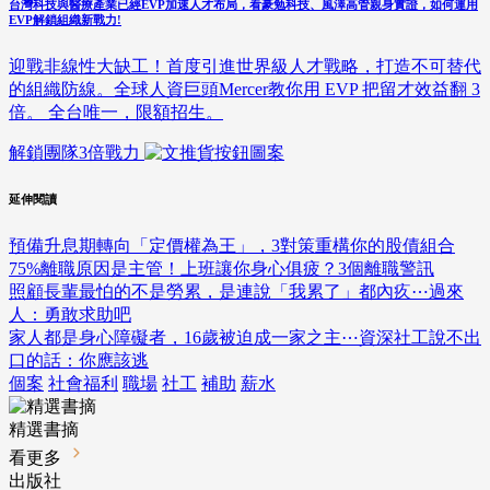
台灣科技與醫療產業已經EVP加速人才布局，看豪勉科技、風澤高管親身實證，如何運用
EVP解鎖組織新戰力!
迎戰非線性大缺工！首度引進世界級人才戰略，打造不可替代
的組織防線。全球人資巨頭Mercer教你用 EVP 把留才效益翻 3
倍。 全台唯一，限額招生。
解鎖團隊3倍戰力
延伸閱讀
預備升息期轉向「定價權為王」，3對策重構你的股債組合
75%離職原因是主管！上班讓你身心俱疲？3個離職警訊
照顧長輩最怕的不是勞累，是連說「我累了」都內疚⋯過來
人：勇敢求助吧
家人都是身心障礙者，16歲被迫成一家之主⋯資深社工說不出
口的話：你應該逃
個案
社會福利
職場
社工
補助
薪水
精選書摘
看更多
出版社