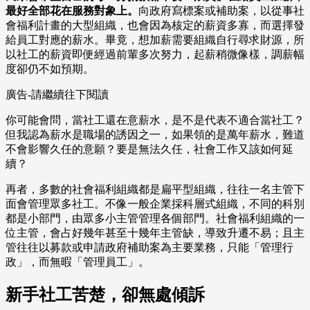
最好全部花在服務對象上。
向政府寫標案或補助案，以從事社
會福利計畫的大型組織，也會因為核定的薪資多寡，而選擇發
給員工對應的薪水。畢竟，想加薪需要組織自行尋求財源，所
以社工的薪資即便經過前輩多次努力，起薪稍微像樣，調薪幅
度卻仍不如預期。
廣告-請繼續往下閱讀
你可能會問，當社工還在意薪水，是不是代表不適合當社工？
但我認為薪水是職場的誘因之一，如果領的是萬年薪水，難道
不會影響久任的意願？要是無法久任，社會工作又該如何延
續？
再者，多數的社會福利組織都是扁平型組織，往往一名主管下
面會管理眾多社工。不像一般企業採科層式組織，不同的科別
都是小部門，由眾多小主管管理各個部門。社會福利組織的一
位主管，會占好幾年甚至十幾年主管缺，導致升遷不易；且主
管往往以募款或申請政府補助案為主要業務，只能「管理行
政」，而無暇「管理員工」。
新手社工苦楚，卻無處傾訴