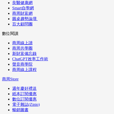
良醫健康網
Smart自學網
商周財富網
圓桌趨勢論壇
百大顧問團
數位閱讀
商周線上讀
商周共學圈
新財富備忘錄
ChatGPT效率工作術
聲音商學院
商周線上課程
商周Store
週年慶好禮送
紙本訂閱優惠
數位訂閱優惠
電子雜誌(Zinio)
暢銷圖書