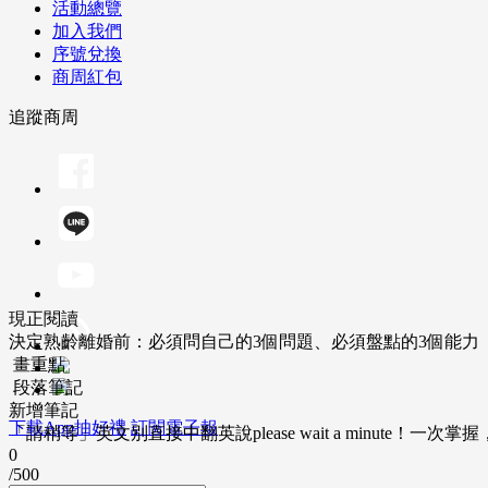
活動總覽
加入我們
序號兌換
商周紅包
追蹤商周
現正閱讀
決定熟齡離婚前：必須問自己的3個問題、必須盤點的3個能力
畫重點
段落筆記
新增筆記
下載App抽好禮
訂閱電子報
「請稍等」英文別直接中翻英說please wait a minute！一
0
/500