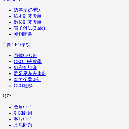
週年慶好禮送
紙本訂閱優惠
數位訂閱優惠
電子雜誌(Zinio)
暢銷圖書
商周CEO學院
百億CEO班
CEO50失敗學
組織領袖班
駐足思考表達班
客製企業培訓
CEO社群
服務
會員中心
訂閱商周
客服中心
常見問題