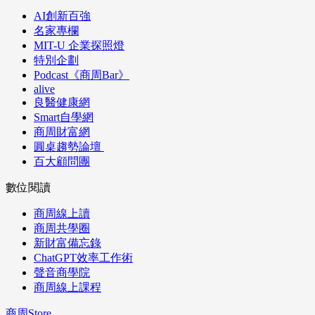
AI創新百強
名家專欄
MIT-U 企業探照燈
特別企劃
Podcast《商周Bar》
alive
良醫健康網
Smart自學網
商周財富網
圓桌趨勢論壇
百大顧問團
數位閱讀
商周線上讀
商周共學圈
新財富備忘錄
ChatGPT效率工作術
聲音商學院
商周線上課程
商周Store