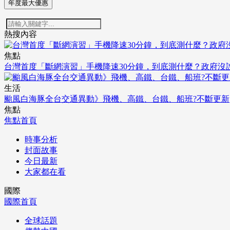
年度最大優惠
熱搜內容
焦點
台灣首度「斷網演習」手機降速30分鐘，到底測什麼？政府沒
生活
颱風白海豚全台交通異動》飛機、高鐵、台鐵、船班?不斷更新
焦點
焦點首頁
時事分析
封面故事
今日最新
大家都在看
國際
國際首頁
全球話題