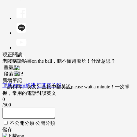
現正閱讀
老闆稱讚秘書on the ball，聽不懂超尷尬！什麼意思？
畫重點
段落筆記
新增筆記
下載App抽好禮
訂閱電子報
「請稍等」英文別直接中翻英說please wait a minute！一次掌
握，常用的電話對談英文
0
/500
不公開分類
公開分類
儲存