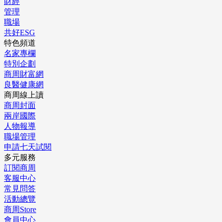
財經
管理
職場
共好ESG
特色頻道
名家專欄
特別企劃
商周財富網
良醫健康網
商周線上讀
商周封面
兩岸國際
人物報導
職場管理
申請七天試閱
多元服務
訂閱商周
客服中心
常見問答
活動總覽
商周Store
會員中心