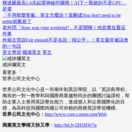
輝達砸最高1.6兆結盟神秘挖礦商！AI下一戰搶的不是GPU，
是電
「不用那麼客氣」英文怎麼說？直翻成You don't need to be
polite就尷尬了
老外問「How was your weekend?」不是閒聊！他其實在看這
件事
外籍主管說Fair enough不是在說「很公平」！英文最常被誤會
的一句話
英文學習
職場英文
英文
戒掉爛英文
看更多
世界公民文化中心
世界公民文化中心是一所兩年制英語學院，以「英語島學程」
獨有的一對一教學和與國際商業趨勢同步的團體討論課程，幫
助企業人士善用英語整合能力，達成個人和企業國際化的目
標，為高科技與國際跨國公司仰賴的商務英語學習機構。
世界公民文化中心：
http://www.core-corner.com
/Web
商業英文學得又快又準
：
http://bit.ly/2HSHW7p