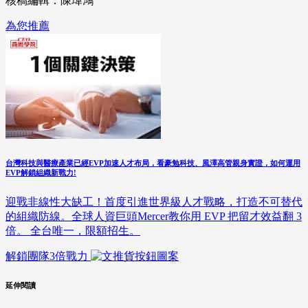
核稿編輯：陳瑋鴻
為您推薦
台灣科技與醫療產業已經EVP加速人才布局，看豪勉科技、風澤高管親身實證，如何運用
EVP解鎖組織新戰力!
迎戰非線性大缺工！首度引進世界級人才戰略，打造不可替代
的組織防線。全球人資巨頭Mercer教你用 EVP 把留才效益翻 3
倍。 全台唯一，限額招生。
解鎖團隊3倍戰力
延伸閱讀