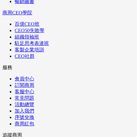
暢銷圖書
商周CEO學院
百億CEO班
CEO50失敗學
組織領袖班
駐足思考表達班
客製企業培訓
CEO社群
服務
會員中心
訂閱商周
客服中心
常見問題
活動總覽
加入我們
序號兌換
商周紅包
追蹤商周