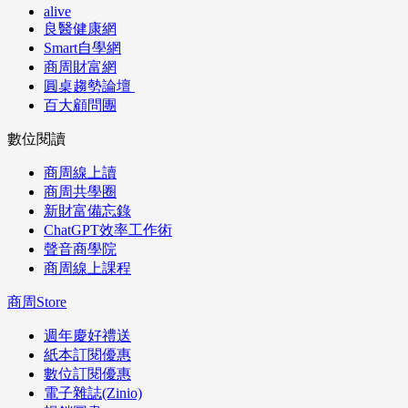
alive
良醫健康網
Smart自學網
商周財富網
圓桌趨勢論壇
百大顧問團
數位閱讀
商周線上讀
商周共學圈
新財富備忘錄
ChatGPT效率工作術
聲音商學院
商周線上課程
商周Store
週年慶好禮送
紙本訂閱優惠
數位訂閱優惠
電子雜誌(Zinio)