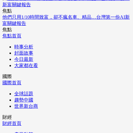
焦點
他們只用1/10時間致富，卻不瘋名車、精品…台灣第一份AI新
富關鍵報告
焦點
焦點首頁
時事分析
封面故事
今日最新
大家都在看
國際
國際首頁
全球話題
趨勢中國
世界新台商
財經
財經首頁