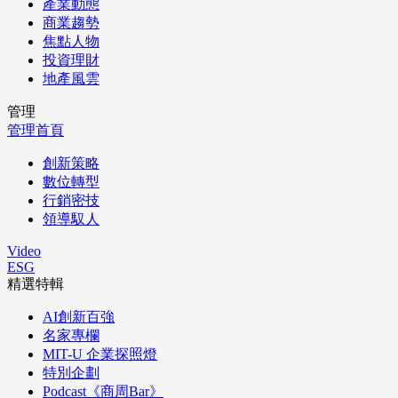
產業動態
商業趨勢
焦點人物
投資理財
地產風雲
管理
管理首頁
創新策略
數位轉型
行銷密技
領導馭人
Video
ESG
精選特輯
AI創新百強
名家專欄
MIT-U 企業探照燈
特別企劃
Podcast《商周Bar》