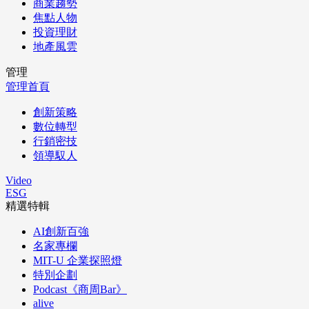
商業趨勢
焦點人物
投資理財
地產風雲
管理
管理首頁
創新策略
數位轉型
行銷密技
領導馭人
Video
ESG
精選特輯
AI創新百強
名家專欄
MIT-U 企業探照燈
特別企劃
Podcast《商周Bar》
alive