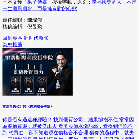
＊本文獲「
果子傳媒
」授權轉載，原文：
幸福快樂的人，不是
一生順風順水，而是擁有對的心態
責任編輯：陳瑋鴻
核稿編輯：倪旻勤
回到專區 壯世代新40
為您推薦
雷浩斯數位訂閱《複利成長學院》
你是否有過這種經驗？ 找到優質公司，結果卻抱不住 常常因
為股價震盪，就被洗出去 看著股價水漲船高，看得到但吃不
到 想買進，卻不知道現在價格合不合理 猶豫的過程中，就失