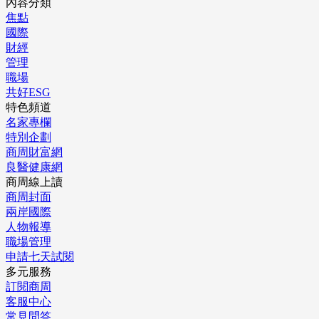
內容分類
焦點
國際
財經
管理
職場
共好ESG
特色頻道
名家專欄
特別企劃
商周財富網
良醫健康網
商周線上讀
商周封面
兩岸國際
人物報導
職場管理
申請七天試閱
多元服務
訂閱商周
客服中心
常見問答