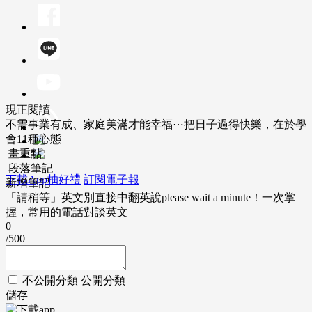
現正閱讀
不需事業有成、家庭美滿才能幸福⋯把日子過得快樂，在於學
會11種心態
畫重點
段落筆記
下載App抽好禮
訂閱電子報
新增筆記
「請稍等」英文別直接中翻英說please wait a minute！一次掌
握，常用的電話對談英文
0
/500
不公開分類
公開分類
儲存