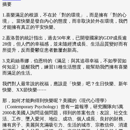
摘要
1.喜樂滿足的根源，不在於「對的環境」，而是擁有「對的心
境」。當快樂是發自內心的態度，而非取決於外在環境，我們
才能擁有真正的平安快樂。
2.蓋洛普的統計指出，過去50年來，已開發國家的GDP成長逾
28倍，但人們的幸福感，並未隨經濟成長、生活品質變好而有
所提升，反而憂鬱症患者數屢創新高。
3.克莉絲蒂娜．伯恩特的《滿足：與其追尋幸福，不如學習如
何知足》提醒我們，練習11種生活態度，能幫助我們擁有喜樂
而滿足的生活。
我們對人最常說的祝福，應該是「快樂」吧？生日快樂、新年
快樂、XX節快樂⋯⋯
那，如何才能夠得到快樂呢？美國的《現代心理學》
（Contemporary Psychology）曾有一篇報導，研究團隊向5萬
2000名美國人詢問這個問題，得到的答案包含：友誼、社交生
活、工作、墜入愛河、地位、成功、個人成長、良好的財務、
擁有房子、美麗與充滿吸引力、生活的城市、宗教信仰、消遣