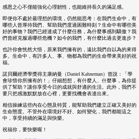
感恩之心不僅能強化心理韌性，也能維持長久的滿足感。
即便你不處於最理想的環境，仍然能思考：在我們生命中，有
哪些人曾厚待我們、幫助我們度過困難時刻？生命中有哪些美
好的事物？我們已經達成了什麼任務，為什麼事感到驕傲？我
們曾經克服過哪些危機？如今的我們，有什麼比過去更進步？
也許你會恍然大悟，原來我們擁有的，遠比我們自以為的來得
多。生命中，有許多人、事、物都為我們的生命帶來美好的祝
福。
諾貝爾經濟學獎得主康納曼（Daniel Kahneman）曾說：「學
會珍惜你所擁有的！」仔細想想，有什麼人、什麼事，為你提
供了幫助？讓你享受今日的成就與舒適的生活。此外，我們不
要只把感激默默放在心裡，更要找機會表達出來。
相信操練這些內在心態及特質，能幫助我們建立正確又美好的
生命態度。不管外在環境好不好、如何變化，我們都能這之
中，享受持續的滿足與快樂。
祝福你，要快樂喔！