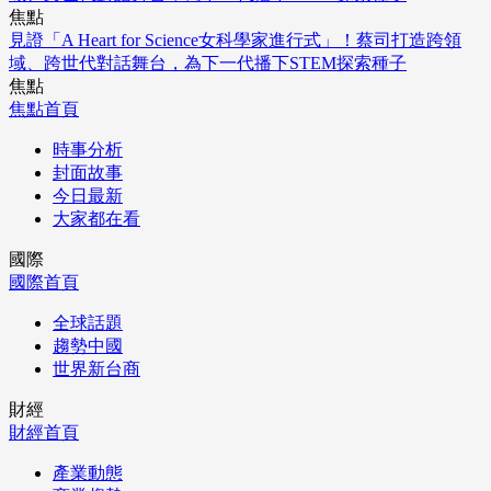
焦點
見證「A Heart for Science女科學家進行式」！蔡司打造跨領
域、跨世代對話舞台，為下一代播下STEM探索種子
焦點
焦點首頁
時事分析
封面故事
今日最新
大家都在看
國際
國際首頁
全球話題
趨勢中國
世界新台商
財經
財經首頁
產業動態