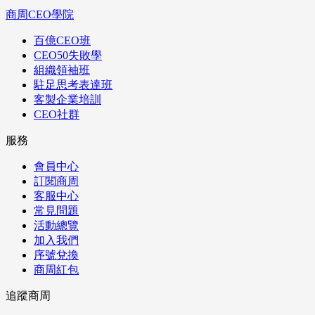
商周CEO學院
百億CEO班
CEO50失敗學
組織領袖班
駐足思考表達班
客製企業培訓
CEO社群
服務
會員中心
訂閱商周
客服中心
常見問題
活動總覽
加入我們
序號兌換
商周紅包
追蹤商周