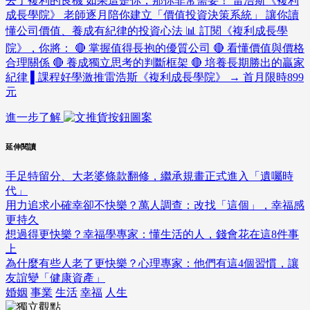
去了複利的良機 如果這是你，那你非常需要！ 雷浩斯《複利
成長學院》 老師逐月陪你建立「價值投資決策系統」 讓你讀
懂公司價值、養成有紀律的投資心法 📊 訂閱《複利成長學
院》，你將： 🔴 掌握值得長抱的優質公司 🔴 看懂價值與價格
合理關係 🔴 養成獨立思考的判斷框架 🔴 培養長期勝出的贏家
紀律 ▌課程好學激推雷浩斯《複利成長學院》 → 首月限時899
元
進一步了解
延伸閱讀
手足特留分、大老婆條款翻修，繼承規畫正式進入「遺囑時
代」
用力追求小確幸卻不快樂？萬人調查：改找「這個」，幸福感
更持久
想過得更快樂？幸福學專家：懂生活的人，錢會花在這8件事
上
為什麼有些人老了更快樂？心理專家：他們有這4個習慣，讓
友誼變「健康資產」
婚姻
事業
生活
幸福
人生