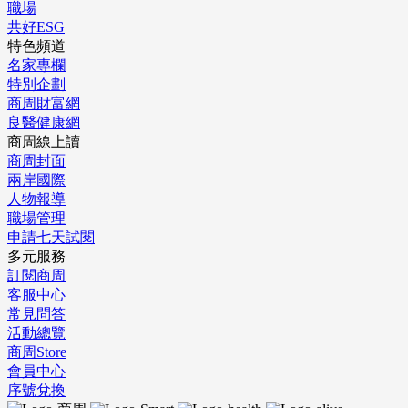
職場
共好ESG
特色頻道
名家專欄
特別企劃
商周財富網
良醫健康網
商周線上讀
商周封面
兩岸國際
人物報導
職場管理
申請七天試閱
多元服務
訂閱商周
客服中心
常見問答
活動總覽
商周Store
會員中心
序號兌換