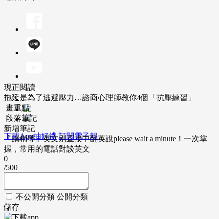
現正閱讀
拖延是為了逃避壓力…諮商心理師教你4個「抗壓練習」
畫重點
段落筆記
新增筆記
下載App抽好禮
訂閱電子報
「請稍等」英文別直接中翻英說please wait a minute！一次掌
握，常用的電話對談英文
0
/500
不公開分類
公開分類
儲存