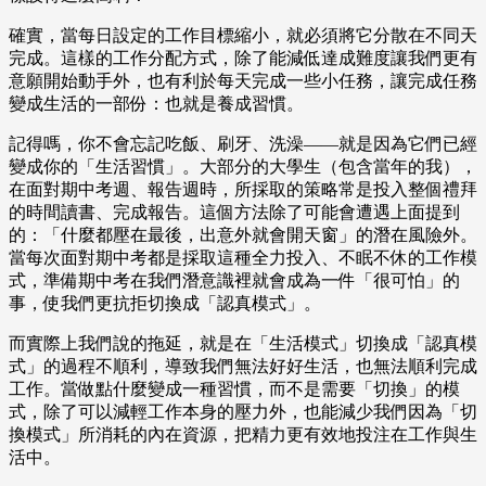
確實，當每日設定的工作目標縮小，就必須將它分散在不同天
完成。這樣的工作分配方式，除了能減低達成難度讓我們更有
意願開始動手外，也有利於每天完成一些小任務，讓完成任務
變成生活的一部份：也就是養成習慣。
記得嗎，你不會忘記吃飯、刷牙、洗澡——就是因為它們已經
變成你的「生活習慣」。大部分的大學生（包含當年的我），
在面對期中考週、報告週時，所採取的策略常是投入整個禮拜
的時間讀書、完成報告。這個方法除了可能會遭遇上面提到
的：「什麼都壓在最後，出意外就會開天窗」的潛在風險外。
當每次面對期中考都是採取這種全力投入、不眠不休的工作模
式，準備期中考在我們潛意識裡就會成為一件「很可怕」的
事，使我們更抗拒切換成「認真模式」。
而實際上我們說的拖延，就是在「生活模式」切換成「認真模
式」的過程不順利，導致我們無法好好生活，也無法順利完成
工作。當做點什麼變成一種習慣，而不是需要「切換」的模
式，除了可以減輕工作本身的壓力外，也能減少我們因為「切
換模式」所消耗的內在資源，把精力更有效地投注在工作與生
活中。