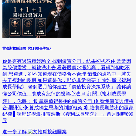
雷浩斯數位訂閱《複利成長學院》
你是否有過這種經驗？ 找到優質公司，結果卻抱不住 常常因
為股價震盪，就被洗出去 看著股價水漲船高，看得到但吃不
到 想買進，卻不知道現在價格合不合理 猶豫的過程中，就失
去了複利的良機 如果這是你，那你非常需要！ 雷浩斯《複利
成長學院》 老師逐月陪你建立「價值投資決策系統」 讓你讀
懂公司價值、養成有紀律的投資心法 📊 訂閱《複利成長學
院》，你將： 🔴 掌握值得長抱的優質公司 🔴 看懂價值與價格
合理關係 🔴 養成獨立思考的判斷框架 🔴 培養長期勝出的贏家
紀律 ▌課程好學激推雷浩斯《複利成長學院》 → 首月限時899
元
進一步了解