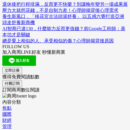
退休後把行程排滿，反而更不快樂？別讓晚年變另一場成果展
壓力大就想花錢，不是自制力差！心理師揭背後心理需求
養生新風口，「移花宮古法頭湯舒養」 以五感六覺打造亞洲
頭皮舒養新商機
AI智商已達130，什麼能力反而更值錢？前Google工程師：基
本功才是關鍵
總是愛上相似的人、承受相似的傷？心理師揭背後原因
FOLLOW US
加入商周LINE好友 秒懂新商業
立即註冊
獲得免費閱讀點數
付費訂閱
訂閱商周數位閱讀
內容分類
焦點
國際
財經
管理