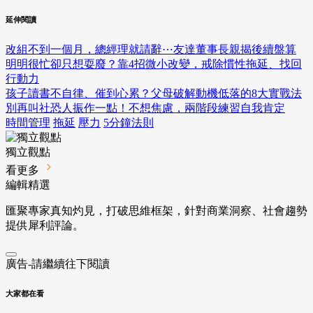
延伸閱讀
改組不到一個月，總經理就請辭⋯友達董事長親揭後續盤算
明明很忙卻只想耍廢？靠4招微小改變，戒除慣性拖延、找回
行動力
孩子讀書不自律、催到心累？父母破解動機低落的8大實戰法
別再叫社恐人振作一點！不想焦慮，兩階段練習自我肯定
時間管理
拖延
壓力
5分鐘法則
獨立觀點
看更多
編輯精選
匯聚專家真知灼見，打破思維框架，針對商業洞察、社會趨勢
提供犀利評論。
廣告-請繼續往下閱讀
大家都在看