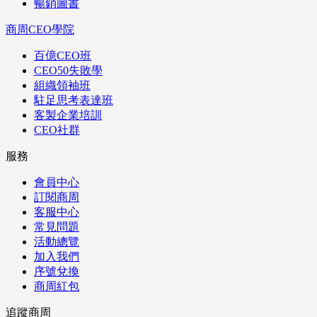
暢銷圖書
商周CEO學院
百億CEO班
CEO50失敗學
組織領袖班
駐足思考表達班
客製企業培訓
CEO社群
服務
會員中心
訂閱商周
客服中心
常見問題
活動總覽
加入我們
序號兌換
商周紅包
追蹤商周