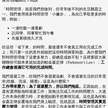
廣告-請繼續往下閱讀
「時間管理」就是我們想做到，但常常做不到的生活難題之
一。我們會用很多時間管理「小撇步」，為自己爭取更多的時
間，例如：
一邊吃飯一邊看劇
託同學、同事幫忙買午餐
衣服累積很久才洗
但這些「省下來」的時間，最後通常不會真正用在完成工作
上；而只要一次的意外就能把這些時間揮霍殆盡。為什麼我們
對時間管理做了這麼多努力，卻總是成效不彰？這裡要跟大家
聊聊你可能本來就知道的帕金森定律（Parkinson’s Law）：
工
作總會填滿它可用的完成時間。
我們迴避工作，但我們不會迴避追劇、不會迴避生活的日常需
求(吃飯、洗澡、睡覺)，這是為什麼呢？
工作帶來壓力：為了迴避壓力，所以我們拖延。
正因如此，在
還有選擇餘地時迴避工作；當無法完成工作的時間壓力，大過
工作本身的壓力時，才會開始動手把事情完成。這也是為何帕
金森定律反覆地在我們身上驗證。也就是說，
時間管理其實是
壓力管理
。是否完成工作，則是工作本身壓力與工作完成不了