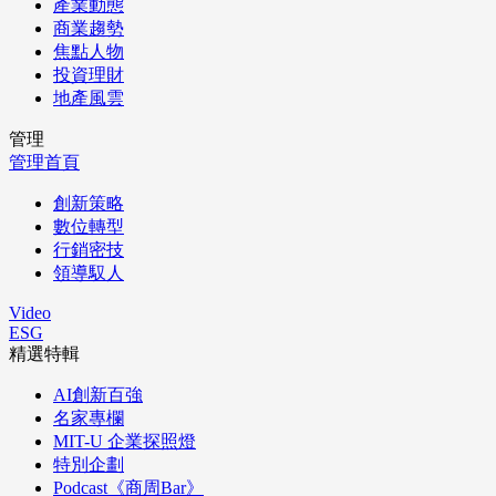
產業動態
商業趨勢
焦點人物
投資理財
地產風雲
管理
管理首頁
創新策略
數位轉型
行銷密技
領導馭人
Video
ESG
精選特輯
AI創新百強
名家專欄
MIT-U 企業探照燈
特別企劃
Podcast《商周Bar》