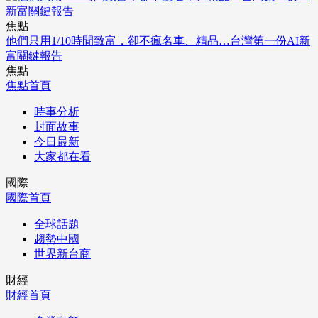
焦點
他們只用1/10時間致富，卻不瘋名車、精品…台灣第一份AI新
富關鍵報告
焦點
焦點首頁
時事分析
封面故事
今日最新
大家都在看
國際
國際首頁
全球話題
趨勢中國
世界新台商
財經
財經首頁