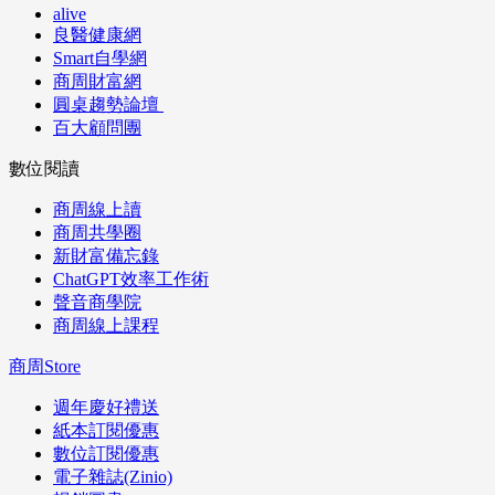
alive
良醫健康網
Smart自學網
商周財富網
圓桌趨勢論壇
百大顧問團
數位閱讀
商周線上讀
商周共學圈
新財富備忘錄
ChatGPT效率工作術
聲音商學院
商周線上課程
商周Store
週年慶好禮送
紙本訂閱優惠
數位訂閱優惠
電子雜誌(Zinio)