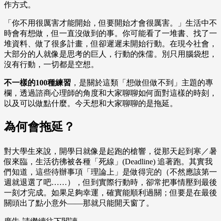
作方式。
「你不用很厲害才能開始，但要開始才會很厲害。」生活中不
時會有想做，但一直沒做到的事。你可能看了一堆書、找了一
堆資料、做了很多計畫，但卻遲遲未開始行動。在現今社會，
大部分的人就像是思考的巨人，行動的侏儒。別只用腦袋想，
沒有行動，一切都是空想。
不一樣的100種練習
，是關於這類「想做但做不到」主題的專
欄，透過諮商心理師的角度和大家聊聊如何面對這樣的時刻，
以及可以做點什麼。今天想和大家聊聊的是拖延。
為何會拖延？
對大學生來說，開學日就像是起跑的槍響，從那天起到寒／暑
假來臨，生活彷彿被各種「死線」(Deadline) 追著跑。其實我
們知道，這些待辦事項「理論上」是做得完的（不然應該第一
週就退選了吧……），但到實際行動時，卻常把事情壓到最後
一刻才完成。如果足夠幸運，確實能順利過關；但要是在最後
關頭出了點小意外——那就只能開天窗了。