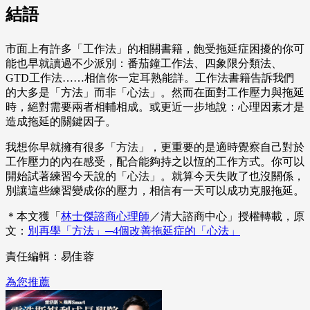
結語
市面上有許多「工作法」的相關書籍，飽受拖延症困擾的你可
能也早就讀過不少派別：番茄鐘工作法、四象限分類法、
GTD工作法……相信你一定耳熟能詳。工作法書籍告訴我們
的大多是「方法」而非「心法」。然而在面對工作壓力與拖延
時，絕對需要兩者相輔相成。或更近一步地說：心理因素才是
造成拖延的關鍵因子。
我想你早就擁有很多「方法」，更重要的是適時覺察自己對於
工作壓力的內在感受，配合能夠持之以恆的工作方式。你可以
開始試著練習今天說的「心法」。就算今天失敗了也沒關係，
別讓這些練習變成你的壓力，相信有一天可以成功克服拖延。
＊本文獲「
林士傑諮商心理師
／清大諮商中心」授權轉載，原
文：
別再學「方法」─4個改善拖延症的「心法」
責任編輯：易佳蓉
為您推薦