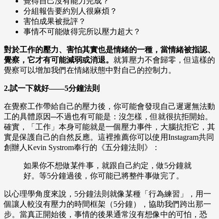
覺得自己沒有能力完成？
分組報告要約別人很麻煩？
害怕成果被批評？
事情不可能做得完所以壓力超大？
對於工作的壓力、害怕其實也是情緒的一種，當情緒被指認、
覺察，它才有可能減弱或消退。
就算壓力不會歸零，但這樣的
覺察可以增加我們在情緒狀態中對自己的控制力。
2.試一下就好——5分鐘法則
在覺察工作帶給自己的壓力後，你可能會發現自己遲遲無法動
工的具體原因─不過也有可能是：沒怎樣，但就很抗拒開始。
確實，「工作」本身可能就是一個壓力事件，大腦抗拒它，其
實是保護自己的自然反應。這裡推薦你可以使用Instagram共同
創辦人Kevin Systrom奉行的《五分鐘法則》：
如果你不想做某件事，就跟自己約定，做5分鐘就
好。等5分鐘過後，你可能已將整件事做完了。
以心理學角度來說，5分鐘法則就像某種「行為練習」，用一
個讓人較沒有壓力的時間框架（5分鐘），協助我們跨出那一
步。當真正開始後，事情的後果通常沒有想像中的可怕，恐