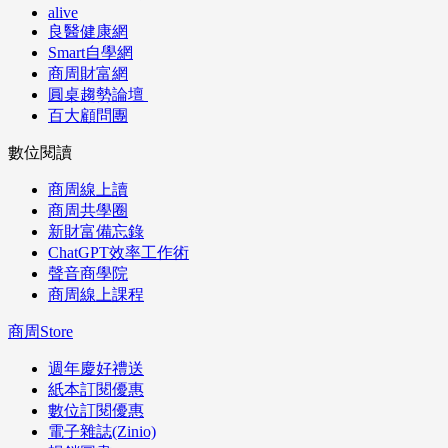
alive
良醫健康網
Smart自學網
商周財富網
圓桌趨勢論壇
百大顧問團
數位閱讀
商周線上讀
商周共學圈
新財富備忘錄
ChatGPT效率工作術
聲音商學院
商周線上課程
商周Store
週年慶好禮送
紙本訂閱優惠
數位訂閱優惠
電子雜誌(Zinio)