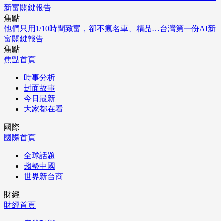
焦點
他們只用1/10時間致富，卻不瘋名車、精品…台灣第一份AI新
富關鍵報告
焦點
焦點首頁
時事分析
封面故事
今日最新
大家都在看
國際
國際首頁
全球話題
趨勢中國
世界新台商
財經
財經首頁