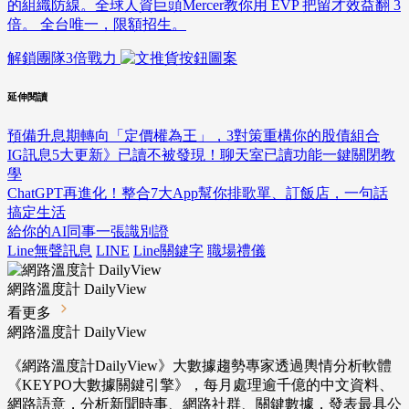
的組織防線。全球人資巨頭Mercer教你用 EVP 把留才效益翻 3
倍。 全台唯一，限額招生。
解鎖團隊3倍戰力
延伸閱讀
預備升息期轉向「定價權為王」，3對策重構你的股債組合
IG訊息5大更新》已讀不被發現！聊天室已讀功能一鍵關閉教
學
ChatGPT再進化！整合7大App幫你排歌單、訂飯店，一句話
搞定生活
給你的AI同事一張識別證
Line無聲訊息
LINE
Line關鍵字
職場禮儀
網路溫度計 DailyView
看更多
網路溫度計 DailyView
《網路溫度計DailyView》大數據趨勢專家透過輿情分析軟體
《KEYPO大數據關鍵引擎》，每月處理逾千億的中文資料、
網路語意，分析新聞時事、網路社群、關鍵數據，發表最具公