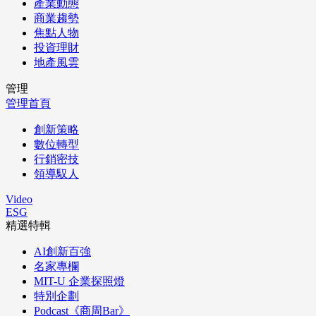
產業動態
商業趨勢
焦點人物
投資理財
地產風雲
管理
管理首頁
創新策略
數位轉型
行銷密技
領導馭人
Video
ESG
精選特輯
AI創新百強
名家專欄
MIT-U 企業探照燈
特別企劃
Podcast《商周Bar》