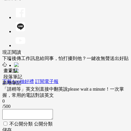
現正閱讀
下班後傳工作訊息給同事，怕打擾到他？一鍵改無聲送出好貼
心
畫重點
段落筆記
下載App抽好禮
訂閱電子報
新增筆記
「請稍等」英文別直接中翻英說please wait a minute！一次掌
握，常用的電話對談英文
0
/500
不公開分類
公開分類
儲存