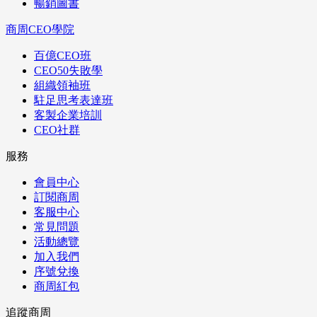
暢銷圖書
商周CEO學院
百億CEO班
CEO50失敗學
組織領袖班
駐足思考表達班
客製企業培訓
CEO社群
服務
會員中心
訂閱商周
客服中心
常見問題
活動總覽
加入我們
序號兌換
商周紅包
追蹤商周