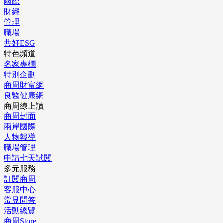
國際
財經
管理
職場
共好ESG
特色頻道
名家專欄
特別企劃
商周財富網
良醫健康網
商周線上讀
商周封面
兩岸國際
人物報導
職場管理
申請七天試閱
多元服務
訂閱商周
客服中心
常見問答
活動總覽
商周Store