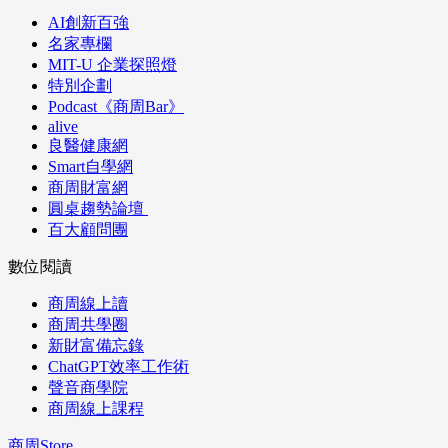
AI創新百強
名家專欄
MIT-U 企業探照燈
特別企劃
Podcast《商周Bar》
alive
良醫健康網
Smart自學網
商周財富網
圓桌趨勢論壇
百大顧問團
數位閱讀
商周線上讀
商周共學圈
新財富備忘錄
ChatGPT效率工作術
聲音商學院
商周線上課程
商周Store