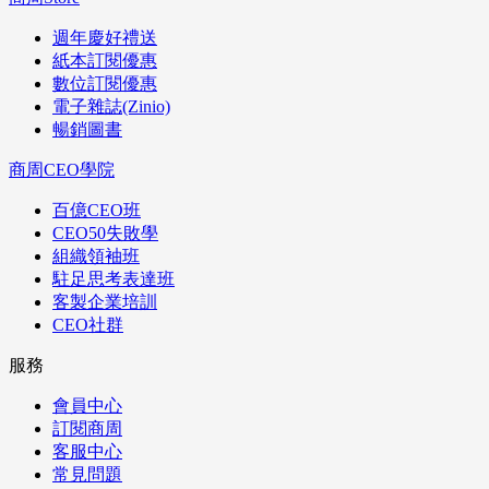
週年慶好禮送
紙本訂閱優惠
數位訂閱優惠
電子雜誌(Zinio)
暢銷圖書
商周CEO學院
百億CEO班
CEO50失敗學
組織領袖班
駐足思考表達班
客製企業培訓
CEO社群
服務
會員中心
訂閱商周
客服中心
常見問題