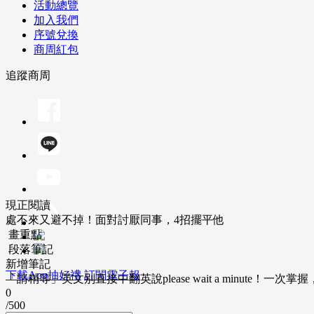
活動總覽
加入我們
序號兌換
商周紅包
追蹤商周
現正閱讀
處不來又避不掉！面對討厭同事，4招擺平他
畫重點
段落筆記
新增筆記
下載App抽好禮
訂閱電子報
「請稍等」英文別直接中翻英說please wait a minute！一
0
/500