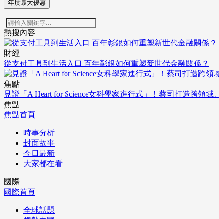
年度最大優惠
熱搜內容
財經
從支付工具到生活入口 百年彰銀如何重塑新世代金融關係？
焦點
見證「A Heart for Science女科學家進行式」！蔡司打
焦點
焦點首頁
時事分析
封面故事
今日最新
大家都在看
國際
國際首頁
全球話題