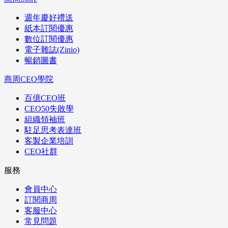
週年慶好禮送
紙本訂閱優惠
數位訂閱優惠
電子雜誌(Zinio)
暢銷圖書
商周CEO學院
百億CEO班
CEO50失敗學
組織領袖班
駐足思考表達班
客製企業培訓
CEO社群
服務
會員中心
訂閱商周
客服中心
常見問題