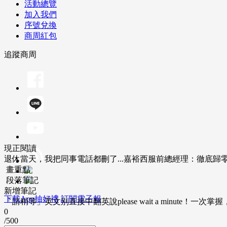
活動總覽
加入我們
序號兌換
商周紅包
追蹤商周
現正閱讀
退休當天，我把同事電話都刪了...嘉裕西服前總經理：徹底歸
畫重點
段落筆記
新增筆記
下載App抽好禮
訂閱電子報
「請稍等」英文別直接中翻英說please wait a minute！一
0
/500