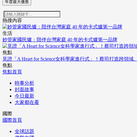
年度最大優惠
熱搜內容
生活
妙管家國民爐：陪伴台灣家庭 40 年的卡式爐第一品牌
焦點
見證「A Heart for Science女科學家進行式」！蔡司打
焦點
焦點首頁
時事分析
封面故事
今日最新
大家都在看
國際
國際首頁
全球話題