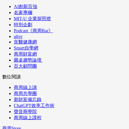
AI創新百強
名家專欄
MIT-U 企業探照燈
特別企劃
Podcast《商周Bar》
alive
良醫健康網
Smart自學網
商周財富網
圓桌趨勢論壇
百大顧問團
數位閱讀
商周線上讀
商周共學圈
新財富備忘錄
ChatGPT效率工作術
聲音商學院
商周線上課程
商周Store