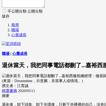
不公開分類
公開分類
儲存
商周
職場
心靈成長
職場
|
心靈成長
退休當天，我把同事電話都刪了...嘉裕
(來源：Dreamstime，示意圖，非當事人或情境。)
撰文者：江育誠
精選書摘
2020/05/11
摘要
退休後，卸下頭銜、卸下光環後，只剩下赤裸裸的自己，沒有