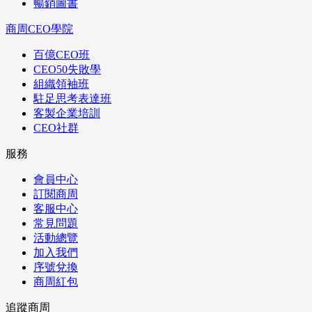
暢銷圖書
商周CEO學院
百億CEO班
CEO50失敗學
組織領袖班
駐足思考表達班
客製企業培訓
CEO社群
服務
會員中心
訂閱商周
客服中心
常見問題
活動總覽
加入我們
序號兌換
商周紅包
追蹤商周