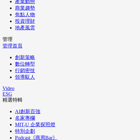
產業動態
商業趨勢
焦點人物
投資理財
地產風雲
管理
管理首頁
創新策略
數位轉型
行銷密技
領導馭人
Video
ESG
精選特輯
AI創新百強
名家專欄
MIT-U 企業探照燈
特別企劃
Podcast《商周Bar》