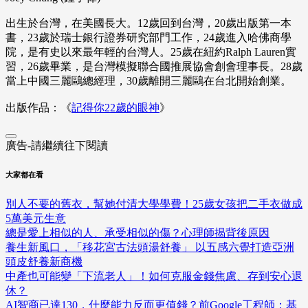
出生於台灣，在美國長大。12歲回到台灣，20歲出版第一本
書，23歲於瑞士銀行證券研究部門工作，24歲進入哈佛商學
院，是有史以來最年輕的台灣人。25歲在紐約Ralph Lauren實
習，26歲畢業，是台灣模擬聯合國推展協會創會理事長。28歲
當上中國三麗鷗總經理，30歲離開三麗鷗在台北開始創業。
出版作品：《
記得你22歲的眼神
》
廣告-請繼續往下閱讀
大家都在看
別人不要的舊衣，幫她付清大學學費！25歲女孩把二手衣做成
5萬美元生意
總是愛上相似的人、承受相似的傷？心理師揭背後原因
養生新風口，「移花宮古法頭湯舒養」 以五感六覺打造亞洲
頭皮舒養新商機
中產也可能變「下流老人」！如何克服金錢焦慮、存到安心退
休？
AI智商已達130，什麼能力反而更值錢？前Google工程師：基