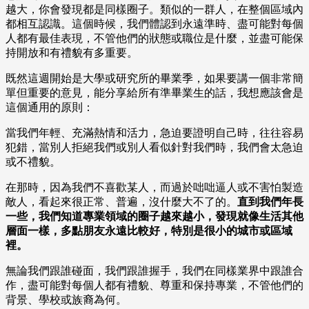
越大，你會發現都是同樣圈子。類似的一群人，在整個區域內
都相互認識。這個時候，我們體認到永遠準時、盡可能對每個
人都有最佳表現，不管他們的狀態或職位是什麼，並盡可能保
持開放和有禮貌有多重要。
既然這週開始是大學或研究所的畢業季，如果要講一個非常簡
單但重要的意見，能分享給所有準畢業生的話，我想應該會是
這個通用的原則：
當我們年輕、充滿熱情和活力，急迫要證明自己時，往往容易
犯錯，當別人拒絕我們或別人看似針對我們時，我們會太急迫
或不禮貌。
在那時，因為我們不喜歡某人，而過於咄咄逼人或不害怕製造
敵人，看起來很正常、普遍，沒什麼大不了的。
直到我們年長
一些，我們知道專業領域的圈子越來越小，發現就像生活其他
層面一樣，多點朋友永遠比較好，特別是很小的城市或區域
裡。
無論我們跟誰碰面，我們跟誰握手，我們在同樣業界中跟誰合
作，盡可能對每個人都有禮貌、尊重和保持專業，不管他們的
背景、學校或族裔為何。