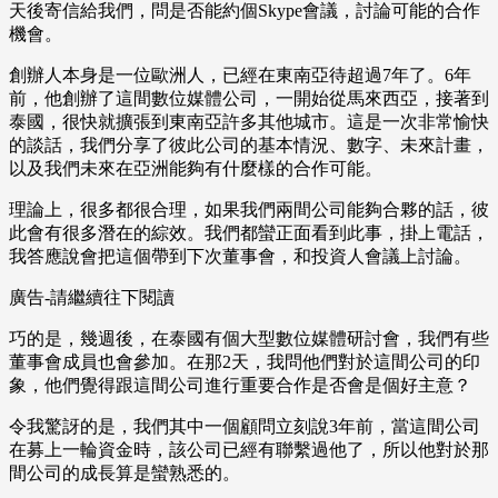
天後寄信給我們，問是否能約個Skype會議，討論可能的合作
機會。
創辦人本身是一位歐洲人，已經在東南亞待超過7年了。6年
前，他創辦了這間數位媒體公司，一開始從馬來西亞，接著到
泰國，很快就擴張到東南亞許多其他城市。這是一次非常愉快
的談話，我們分享了彼此公司的基本情況、數字、未來計畫，
以及我們未來在亞洲能夠有什麼樣的合作可能。
理論上，很多都很合理，如果我們兩間公司能夠合夥的話，彼
此會有很多潛在的綜效。我們都蠻正面看到此事，掛上電話，
我答應說會把這個帶到下次董事會，和投資人會議上討論。
廣告-請繼續往下閱讀
巧的是，幾週後，在泰國有個大型數位媒體研討會，我們有些
董事會成員也會參加。在那2天，我問他們對於這間公司的印
象，他們覺得跟這間公司進行重要合作是否會是個好主意？
令我驚訝的是，我們其中一個顧問立刻說3年前，當這間公司
在募上一輪資金時，該公司已經有聯繫過他了，所以他對於那
間公司的成長算是蠻熟悉的。