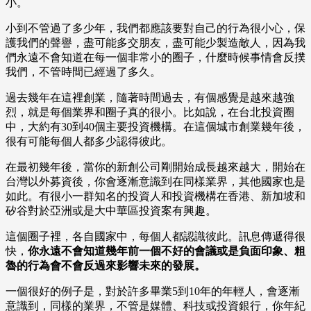
小。
小到不管過了多少年，我們都應該要對自己的行為很小心，保
護我們的聲譽，盡可能多交朋友，盡可能少製造敵人，因為我
們永遠不會知道在每一個非常小的圈子，什麼時候事情會反撲
我們，不管時間已經過了多久。
過去幾年在這裡創業，隨著時間過去，有個感覺是越來越強
烈，就是每個業界和圈子真的很小。比如說，在台北投資圈
中，大約有30到40個主要投資機構。在這個城市創業幾年後，
很有可能每個人都多少認得彼此。
在最初幾年後，當你的新創公司剛開始成長越來越大，開始在
台灣以外募資後，你會逐漸意識到在同樣業界，其他國家也是
如此。有很小一群知名的投資人和投資機構在香港、新加坡和
矽谷對於亞洲或是大中華區投資案有興趣。
這個圈子裡，各自國家中，每個人都認識彼此。訊息傳遞得很
快，
你永遠不會知道幾年前一個不好的會議或是負面印象、粗
魯的行為會不會反過來影響未來的發展。
一個很好的例子是，對於許多畢業5到10年的年輕人，會逐漸
意識到，同樣的業界，不管是媒體、科技或投資銀行，你年紀