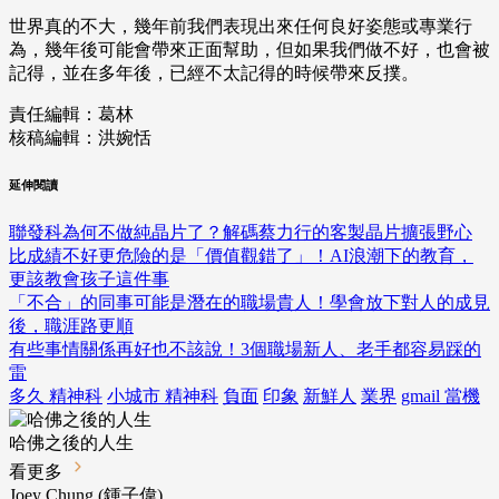
世界真的不大，幾年前我們表現出來任何良好姿態或專業行
為，幾年後可能會帶來正面幫助，但如果我們做不好，也會被
記得，並在多年後，已經不太記得的時候帶來反撲。
責任編輯：葛林
核稿編輯：洪婉恬
延伸閱讀
聯發科為何不做純晶片了？解碼蔡力行的客製晶片擴張野心
比成績不好更危險的是「價值觀錯了」！AI浪潮下的教育，
更該教會孩子這件事
「不合」的同事可能是潛在的職場貴人！學會放下對人的成見
後，職涯路更順
有些事情關係再好也不該說！3個職場新人、老手都容易踩的
雷
多久 精神科
小城市 精神科
負面
印象
新鮮人
業界
gmail 當機
哈佛之後的人生
看更多
Joey Chung (鍾子偉)