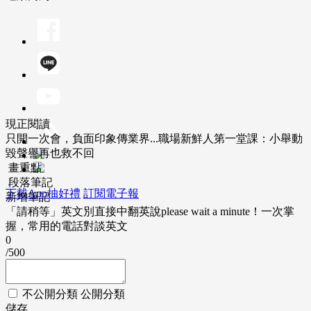
現正閱讀
只開一次會，負面印象傳業界...職場新鮮人第一堂課：小舉動
毀聲譽再也救不回
畫重點
段落筆記
下載App抽好禮
訂閱電子報
新增筆記
「請稍等」英文別直接中翻英說please wait a minute！一次掌
握，常用的電話對談英文
0
/500
不公開分類
公開分類
儲存