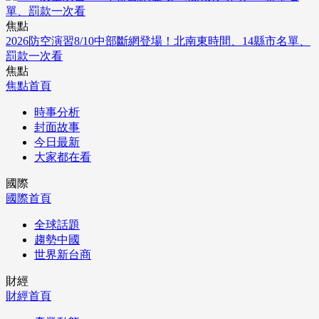
焦點
2026防空演習8/10中部斷網登場！北南東時間、14縣市名單、
罰款一次看
焦點
焦點首頁
時事分析
封面故事
今日最新
大家都在看
國際
國際首頁
全球話題
趨勢中國
世界新台商
財經
財經首頁