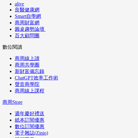
alive
良醫健康網
Smart自學網
商周財富網
圓桌趨勢論壇
百大顧問團
數位閱讀
商周線上讀
商周共學圈
新財富備忘錄
ChatGPT效率工作術
聲音商學院
商周線上課程
商周Store
週年慶好禮送
紙本訂閱優惠
數位訂閱優惠
電子雜誌(Zinio)