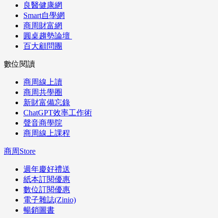
良醫健康網
Smart自學網
商周財富網
圓桌趨勢論壇
百大顧問團
數位閱讀
商周線上讀
商周共學圈
新財富備忘錄
ChatGPT效率工作術
聲音商學院
商周線上課程
商周Store
週年慶好禮送
紙本訂閱優惠
數位訂閱優惠
電子雜誌(Zinio)
暢銷圖書