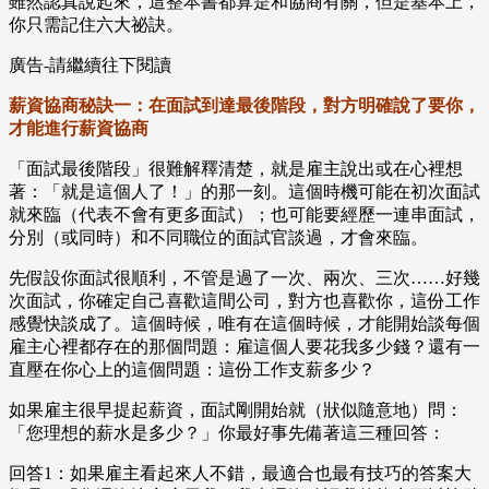
雖然認真說起來，這整本書都算是和協商有關，但是基本上，
你只需記住六大祕訣。
廣告-請繼續往下閱讀
薪資協商秘訣一：在面試到達最後階段，對方明確說了要你，
才能進行薪資協商
「面試最後階段」很難解釋清楚，就是雇主說出或在心裡想
著：「就是這個人了！」的那一刻。這個時機可能在初次面試
就來臨（代表不會有更多面試）；也可能要經歷一連串面試，
分別（或同時）和不同職位的面試官談過，才會來臨。
先假設你面試很順利，不管是過了一次、兩次、三次……好幾
次面試，你確定自己喜歡這間公司，對方也喜歡你，這份工作
感覺快談成了。這個時候，唯有在這個時候，才能開始談每個
雇主心裡都存在的那個問題：雇這個人要花我多少錢？還有一
直壓在你心上的這個問題：這份工作支薪多少？
如果雇主很早提起薪資，面試剛開始就（狀似隨意地）問：
「您理想的薪水是多少？」你最好事先備著這三種回答：
回答1：如果雇主看起來人不錯，最適合也最有技巧的答案大