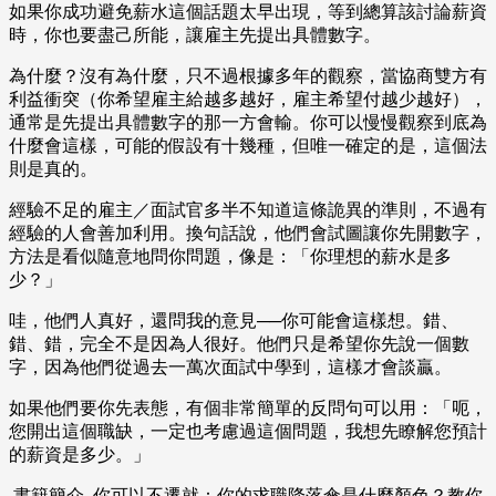
如果你成功避免薪水這個話題太早出現，等到總算該討論薪資
時，你也要盡己所能，讓雇主先提出具體數字。
為什麼？沒有為什麼，只不過根據多年的觀察，當協商雙方有
利益衝突（你希望雇主給越多越好，雇主希望付越少越好），
通常是先提出具體數字的那一方會輸。你可以慢慢觀察到底為
什麼會這樣，可能的假設有十幾種，但唯一確定的是，這個法
則是真的。
經驗不足的雇主／面試官多半不知道這條詭異的準則，不過有
經驗的人會善加利用。換句話說，他們會試圖讓你先開數字，
方法是看似隨意地問你問題，像是：「你理想的薪水是多
少？」
哇，他們人真好，還問我的意見──你可能會這樣想。錯、
錯、錯，完全不是因為人很好。他們只是希望你先說一個數
字，因為他們從過去一萬次面試中學到，這樣才會談贏。
如果他們要你先表態，有個非常簡單的反問句可以用：「呃，
您開出這個職缺，一定也考慮過這個問題，我想先瞭解您預計
的薪資是多少。」
書籍簡介_你可以不遷就：你的求職降落傘是什麼顏色？教你