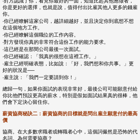
‧對方認識了你，看見你最好的一面，知道比起其他應徵者，
你是更好的選擇，也就是說，值得付出比雇其他人更多的錢雇
你。
‧你已經瞭解這家公司，越詳細越好，並且決定你到底想不想
在這個地方工作。
‧你已經瞭解這個職位的工作內容。
‧對方發現你真的非常符合這份工作的能力要求。
‧這已經是在那間公司最後一次面試。
‧你已經確認：「我真的很想在這裡工作。」
‧雇主已經明確表態，比如說：「好，我們想和你共事。」更
好的狀況是──
‧雇主說：「我們一定要請到你！」
總歸一句，如果你面試的表現非常好，最後公司可能願意付給
你比他們預設更高的薪水，特別是假如面試結果真的很棒，他
們會下定決心留住你。
薪資協商秘訣二：薪資協商的目標就是問出雇主願意付的最高
價
協商。在大多數求職者或轉職者心中，這個詞儼然是恐怖的代
名詞。為何需要協商？