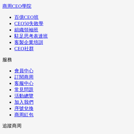
商周CEO學院
百億CEO班
CEO50失敗學
組織領袖班
駐足思考表達班
客製企業培訓
CEO社群
服務
會員中心
訂閱商周
客服中心
常見問題
活動總覽
加入我們
序號兌換
商周紅包
追蹤商周