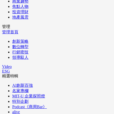
商業趨勢
焦點人物
投資理財
地產風雲
管理
管理首頁
創新策略
數位轉型
行銷密技
領導馭人
Video
ESG
精選特輯
AI創新百強
名家專欄
MIT-U 企業探照燈
特別企劃
Podcast《商周Bar》
alive