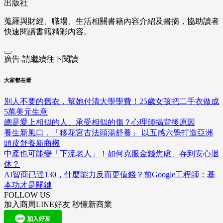
出版社
蒐羅與財經、職場、生活相關書籍內容介紹及書摘，協助讀者
快速閱讀書籍精彩內容。
廣告-請繼續往下閱讀
大家都在看
別人不要的舊衣，幫她付清大學學費！25歲女孩把二手衣做成
5萬美元生意
總是愛上相似的人、承受相似的傷？心理師揭背後原因
養生新風口，「移花宮古法頭湯舒養」 以五感六覺打造亞洲
頭皮舒養新商機
中產也可能變「下流老人」！如何克服金錢焦慮、存到安心退
休？
AI智商已達130，什麼能力反而更值錢？前Google工程師：基
本功才是關鍵
FOLLOW US
加入商周LINE好友 秒懂新商業