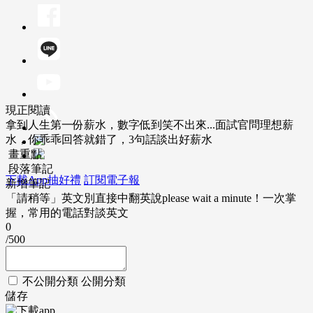
現正閱讀
拿到人生第一份薪水，數字低到笑不出來...面試官問理想薪
水，你乖乖回答就錯了，3句話談出好薪水
畫重點
段落筆記
下載App抽好禮
訂閱電子報
新增筆記
「請稍等」英文別直接中翻英說please wait a minute！一次掌
握，常用的電話對談英文
0
/500
不公開分類
公開分類
儲存