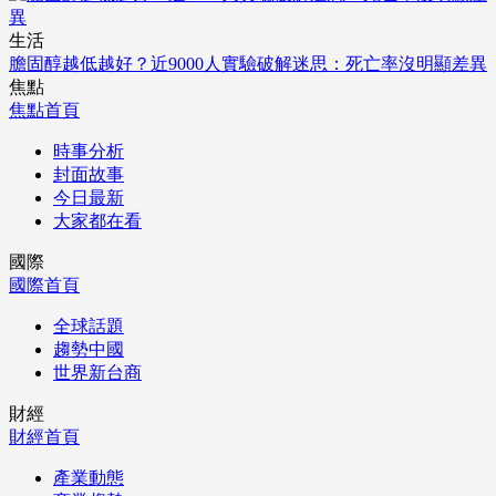
生活
膽固醇越低越好？近9000人實驗破解迷思：死亡率沒明顯差異
焦點
焦點首頁
時事分析
封面故事
今日最新
大家都在看
國際
國際首頁
全球話題
趨勢中國
世界新台商
財經
財經首頁
產業動態