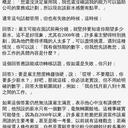
概是：「您還沒決定雇用我，我也還沒確認我的能力可以協助
公司的業務或計劃，所以現在談薪水感覺有點早。」
通常這句話都管用，但也有失敗的時候，這時候：
回答2：雇主可能在面試前兩分鐘，就堅持要知道你期望多少
薪水。這不是好現象，尤其在2008年後，許多雇主變得特別挑
剔，因為他們覺得求職的人太多了，可以盡情挑選。遇到這種
情況，你可以說：「我有個預期的數字，但我想先請教您，這
份工作的具體內容是什麼？」
這個回答應該能成功轉移話題，假如還是失敗，你只好：
回答3：要是雇主態度轉趨強硬，說：「哎呀，不要廢話，你
要多少薪水？」好吧，那就這樣，你必須老實說。但不用給明
確的數字，回答大致範圍就好，例如：「我在找月薪八到十萬
之間的工作。」
如果這個答案仍然無法讓雇主滿意，表示他心中沒有講價空
間，他預設的薪水只有一個數字，毫無轉圜餘地。這種事確實
可能發生，因為自2008年以來，許多雇主乾脆把薪資當作該雇
用誰的主要考量，甚至是唯一考量。以前就有這種觀念：若兩
個候選人條件相當，自然是選願意拿比較少的錢幹比較多事的