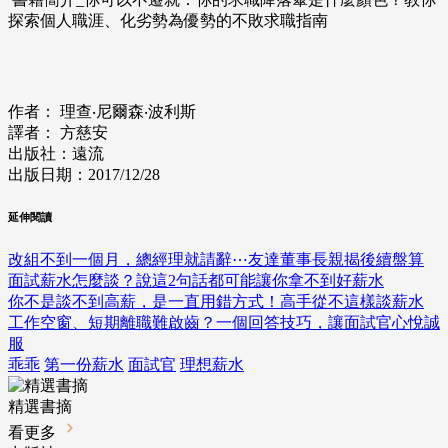
探索個人職涯、化劣勢為優勢的不敗求職指南
作者： 理查‧尼爾森‧波利斯
譯者： 方慈安
出版社：遠流
出版日期：2017/12/28
延伸閱讀
改組不到一個月，總經理就請辭⋯友達董事長親揭後續盤算
面試薪水怎麼談？說這2句話都可能讓你拿不到好薪水
你不是談不到高薪，是一直用錯方式！高手從不這樣談薪水
工作空窗、短期離職難啟齒？一個回答技巧，讓面試官心悅誠
服
乖乖
第一份薪水
面試官
理想薪水
精選書摘
看更多