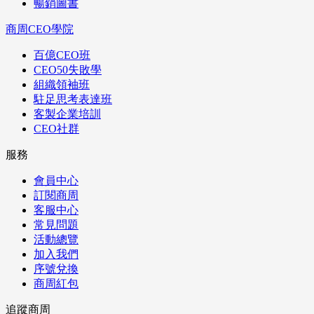
暢銷圖書
商周CEO學院
百億CEO班
CEO50失敗學
組織領袖班
駐足思考表達班
客製企業培訓
CEO社群
服務
會員中心
訂閱商周
客服中心
常見問題
活動總覽
加入我們
序號兌換
商周紅包
追蹤商周