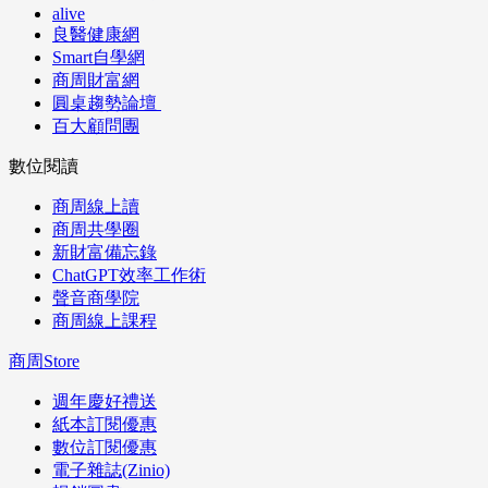
alive
良醫健康網
Smart自學網
商周財富網
圓桌趨勢論壇
百大顧問團
數位閱讀
商周線上讀
商周共學圈
新財富備忘錄
ChatGPT效率工作術
聲音商學院
商周線上課程
商周Store
週年慶好禮送
紙本訂閱優惠
數位訂閱優惠
電子雜誌(Zinio)