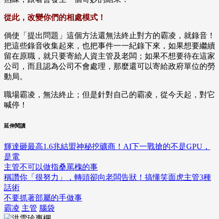
從此，改變你們的相處模式！
倘使「提出問題」這個方法還無法終止對方的霸凌，就錄音！
把這些錄音收集起來，也把事件一一紀錄下來，如果想要繼續
留在原職，就只要寄給人資主管及老闆；如果不想要待在這家
公司，而且認為公司不會處理，那麼還可以寄給政府單位的勞
動局。
職場霸凌，無法終止；但是針對自己的霸凌，從今天起，對它
喊停！
延伸閱讀
輝達砸最高1.6兆結盟神秘挖礦商！AI下一戰搶的不是GPU，
是電
主管不可以做指桑罵槐的事
稱讚你「很努力」，轉頭卻向老闆告狀！搞懂笑面虎主管3種
話術
不要抓著部屬的手做事
霸凌
主管
腦袋