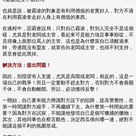
也就是說，被霸凌的對象是有利用價值的老實好人，對方不過
在利用霸凌拿走好人身上有價值的東西。
在過程中，惡霸會設局，只對自己霸凌，對別人完全不是這個
樣，尤其是對老闆或主管，看起來可是能力強且事事順從，不
見得像上面那位罵人的主管。這也是為什麼當自己清醒過來
時，旁邊既沒有盟友，就算告向老闆或主管，也得不到支持，
甚至會從此黑掉。
解決方法：提出問題！
因此，別指望有人支援，尤其是高階或老闆，相反的，這是一
場自己的戰爭！而且一定要動手趕走對方，否則對方不會善罷
干休，不會自動離開。所以，必須懂得反擊！
一開始，自己要有能力辨識對方設下的陷阱，提高警覺性，在
第一時間讓對方縮手，不再繼續下去。為什麼第一時間如此重
要？因為對方在試探，不能讓他發現自己是個可獵捕的獵物；
其次，其他同事也在察言觀色，決定西瓜偎向哪一邊，絕對不
能讓這個不利的氛圍形成。