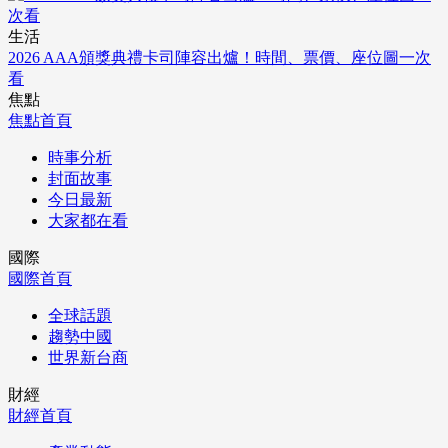
生活
2026 AAA頒獎典禮卡司陣容出爐！時間、票價、座位圖一次
看
焦點
焦點首頁
時事分析
封面故事
今日最新
大家都在看
國際
國際首頁
全球話題
趨勢中國
世界新台商
財經
財經首頁