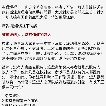
在職場裡，一直充斥著高衝突人格者，可惜一般人苦於缺乏有
效的辦法處理這個棘手的問題，尤其對方是老闆或主管，對於
一般人擁有工作的生殺大權，情況更是無解。
廣告-請繼續往下閱讀
被霸凌的人，是有價值的好人
後來，我再幫大家看另一本書〈反擊：終結職場霸凌〉，藉著
此文分享心得，不妨參考。上次我推薦的是〈別等到被欺負
了，才懂這些事〉一書，比較起來，〈反擊：終結職場霸凌〉
這本書提供的方法更加短期見效。以下是精彩摘要：
當然，沒有人應該被欺負，這些高衝突人格者就是想欺負人，
找人下手，他們只是在找對象，所以不是被欺負的人哪裡有
錯。即使如此，你有注意到嗎？工作環境裡，總有一些人容易
被欺負，為什麼？這些人之所以成為被霸凌的對象，有以下三
個共同特質：
1.忽略警訊
2.擁有惡霸需要的東西
3.默默忍受不當對待