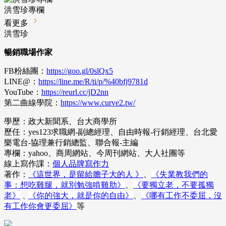
洪雪珍專欄
看更多
洪雪珍
暢銷職場作家
FB粉絲團：
https://goo.gl/0slQx5
LINE@：
https://line.me/R/ti/p/%40bfj9781d
YouTube：
https://reurl.cc/jD2nn
第二曲線學院：
https://www.curve2.tw/
學歷：政大新聞系、台大商學所
歷任：yes123求職網-副總經理、自由時報-行銷經理、台北愛
樂電台-協理兼行銷總監、聯合報-主編
專欄：yahoo、商周網站、今周刊網站、大人社團等
線上寫作課：
個人品牌寫作力
著作：
《這世界，是留給膽子大的人 》
、
《失業教我們的
事：想吃雞腿，就別勉強啃雞肋》
、
《要獨立老，不要孤獨
老》
﹑
《你的強大，就是你的自由》
、
《哪有工作不委屈，沒
有工作你會更委屈》
等