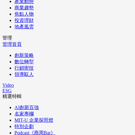
產業動態
商業趨勢
焦點人物
投資理財
地產風雲
管理
管理首頁
創新策略
數位轉型
行銷密技
領導馭人
Video
ESG
精選特輯
AI創新百強
名家專欄
MIT-U 企業探照燈
特別企劃
Podcast《商周Bar》