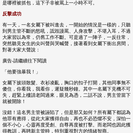
是哪裡被抓包，這下子非被罵上一小時不可。
反擊成功
有一天，一名女屬下被叫進去，一開始的情況是一樣的，只聽
到男主管不斷的怒吼，詆毀謾罵、人身攻擊，不堪入耳，不過
大家習以為常，仍舊工作不斷。可是過了一陣子，一反往常，
突然聽見女生的尖叫聲與哭喊聲，接著看到女屬下衝出房間，
對著大家大聲說：
廣告-請繼續往下閱讀
「他要強暴我！」
女屬下披頭散髮、衣衫凌亂，胸口的扣子打開，其他同事無不
傻住，你看我，我看你，遲疑幾秒鐘。其中一名屬下見機不可
失，趕緊上樓請老闆過來，眼見為憑，二話不說，男主管當下
就被開除！
沒錯！這名男主管被誣陷了，但是那又如何？所有屬下都認為
他罪有應得，從此大家獲得自由，再也不必恐懼不安，深怕一
個不小心，心靈再度受創、自尊再度被打擊。而老闆也因此獲
得教訓，再聘新主管時，特別重視對方的情緒智商。