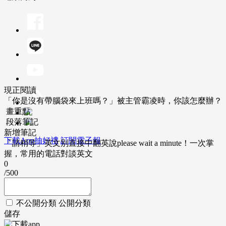
現正閱讀
「你是沒有帶腦袋來上班嗎？」被主管霸凌時，你該怎麼辦？
畫重點
段落筆記
新增筆記
下載App抽好禮
訂閱電子報
「請稍等」英文別直接中翻英說please wait a minute！一次掌
握，常用的電話對談英文
0
/500
不公開分類
公開分類
儲存