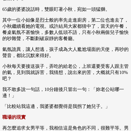
65歲的婆婆說話時，雙眼盯著小秋，宛如一頭猛獅。
其中一位小姑像是烈士般的率先走進廚房，第二位也進去了，
小秋繼續看她的電視。或許結局大家都猜中了，當天的午餐，
餐桌氣氛不甚愉快，多數人低頭不語，只有小秋兩個兒子愉快
的吵雜聲，不斷劃破寂靜的客餐廳。
氣氛詭異，讓人想逃，孩子成為大人尷尬場面的天使，再吵的
聲音，都比沉默來得好。
小秋每天要接送孩子，弄吃的給老公，上班還要受客人跟主管
的氣，見到我就訴苦，我猜想，說出來的苦，大概就只有10%
吧？
我不敢多說一句話，10分鐘後只冒出一句：「妳老公站哪一
邊！」
「比較站我這邊，我婆婆都覺得是我拐了她兒子。」
職場的現實
再怎麼追求女男平等，我相信這是角色的不同，很難平等。男