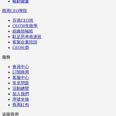
暢銷圖書
商周CEO學院
百億CEO班
CEO50失敗學
組織領袖班
駐足思考表達班
客製企業培訓
CEO社群
服務
會員中心
訂閱商周
客服中心
常見問題
活動總覽
加入我們
序號兌換
商周紅包
追蹤商周