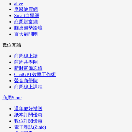
alive
良醫健康網
Smart自學網
商周財富網
圓桌趨勢論壇
百大顧問團
數位閱讀
商周線上讀
商周共學圈
新財富備忘錄
ChatGPT效率工作術
聲音商學院
商周線上課程
商周Store
週年慶好禮送
紙本訂閱優惠
數位訂閱優惠
電子雜誌(Zinio)