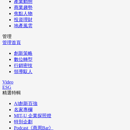
產業動態
商業趨勢
焦點人物
投資理財
地產風雲
管理
管理首頁
創新策略
數位轉型
行銷密技
領導馭人
Video
ESG
精選特輯
AI創新百強
名家專欄
MIT-U 企業探照燈
特別企劃
Podcast《商周Bar》