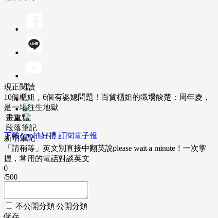
現正閱讀
10個櫃姐，6個有婆媳問題！百貨櫃姐的職場酸楚：周年慶，
是一場往生地獄
畫重點
段落筆記
下載App抽好禮
訂閱電子報
新增筆記
「請稍等」英文別直接中翻英說please wait a minute！一次掌
握，常用的電話對談英文
0
/500
不公開分類
公開分類
儲存