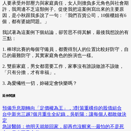
人要承受外部壓力與家庭責任，女人則擔負多元角色與社會期
許，我周邊不乏這類例子。促使我把這案例寫出來的主要原
因，是小秋跟我多說了一句：「我們百貨公司，10個櫃姐有6
個，都有婆媳問題。」
我試著為這案例下個結論，卻苦思不得其解，最後我想說的有
三點：
1. 棒球比賽的每個守備員，都覺得別人的位置比較好防守，自
己的最難防守，其實家庭角色的扮演也一樣。
2. 雙薪家庭，男女都需要工作，家事沒有誰該做誰不該做，
「只有分擔，才有幸福」。
3. 為愛犧牲一切，妳確定會快樂嗎？
延伸閱讀
預備升息期轉向「定價權為王」，3對策重構你的股債組合
台中新光三越7個月重生全紀錄，吳昕陽：讓每個人都敢做決
定
急診醫師：他明天就能回家，卻再也沒醒來⋯最怕的不是死