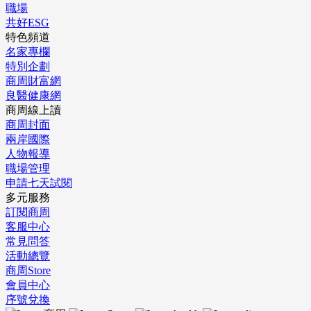
職場
共好ESG
特色頻道
名家專欄
特別企劃
商周財富網
良醫健康網
商周線上讀
商周封面
兩岸國際
人物報導
職場管理
申請七天試閱
多元服務
訂閱商周
客服中心
常見問答
活動總覽
商周Store
會員中心
序號兌換