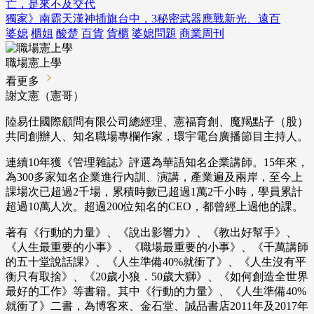
亡，是來不及交代
獨家》南霸天漢神插旗台中，3秘密武器應戰新光、遠百
婆媳
櫃姐
酸楚
百貨
貨櫃
婆媳問題
商業周刊
職場憲上學
看更多
謝文憲（憲哥）
陸易仕國際顧問有限公司總經理、憲福育創、魔羯點子（股）
共同創辦人、知名職場專欄作家，環宇電台廣播節目主持人。
連續10年獲《管理雜誌》評選為華語知名企業講師。15年來，
為300多家知名企業進行內訓、演講，產業遍及兩岸，至今上
課場次已超過2千場，累積時數已超過1萬2千小時，學員累計
超過10萬人次。超過200位知名的CEO，都曾經上過他的課。
著有《行動的力量》、《說出影響力》、《教出好幫手》、
《人生最重要的小事》、《職場最重要的小事》、《千萬講師
的五十堂說話課》、《人生準備40%就衝了》、《人生沒有平
衡只有取捨》、《20歲小狼．50歲大獅》、《如何創造全世界
最好的工作》等書籍。其中《行動的力量》、《人生準備40%
就衝了》二書，為博客來、金石堂、誠品書店2011年及2017年