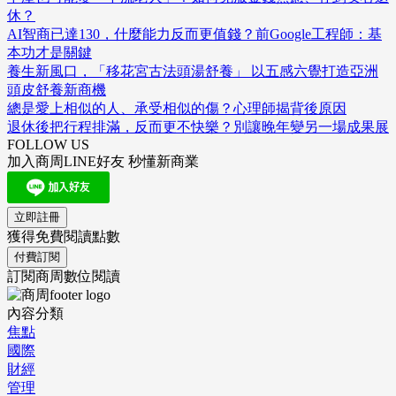
休？
AI智商已達130，什麼能力反而更值錢？前Google工程師：基
本功才是關鍵
養生新風口，「移花宮古法頭湯舒養」 以五感六覺打造亞洲
頭皮舒養新商機
總是愛上相似的人、承受相似的傷？心理師揭背後原因
退休後把行程排滿，反而更不快樂？別讓晚年變另一場成果展
FOLLOW US
加入商周LINE好友 秒懂新商業
立即註冊
獲得免費閱讀點數
付費訂閱
訂閱商周數位閱讀
內容分類
焦點
國際
財經
管理