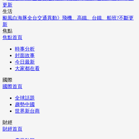
生活
颱風白海豚全台交通異動》飛機、高鐵、台鐵、船班?不斷更
新
焦點
焦點首頁
時事分析
封面故事
今日最新
大家都在看
國際
國際首頁
全球話題
趨勢中國
世界新台商
財經
財經首頁