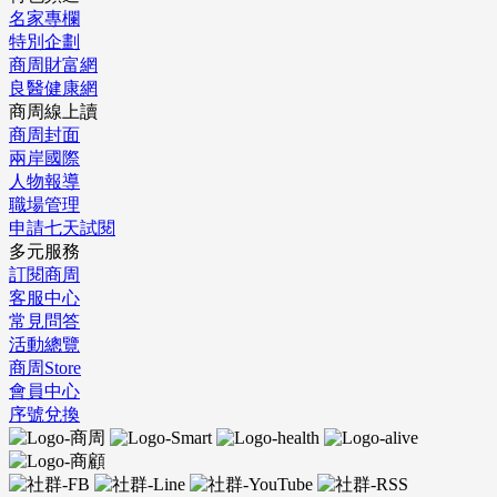
名家專欄
特別企劃
商周財富網
良醫健康網
商周線上讀
商周封面
兩岸國際
人物報導
職場管理
申請七天試閱
多元服務
訂閱商周
客服中心
常見問答
活動總覽
商周Store
會員中心
序號兌換