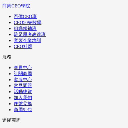
商周CEO學院
百億CEO班
CEO50失敗學
組織領袖班
駐足思考表達班
客製企業培訓
CEO社群
服務
會員中心
訂閱商周
客服中心
常見問題
活動總覽
加入我們
序號兌換
商周紅包
追蹤商周