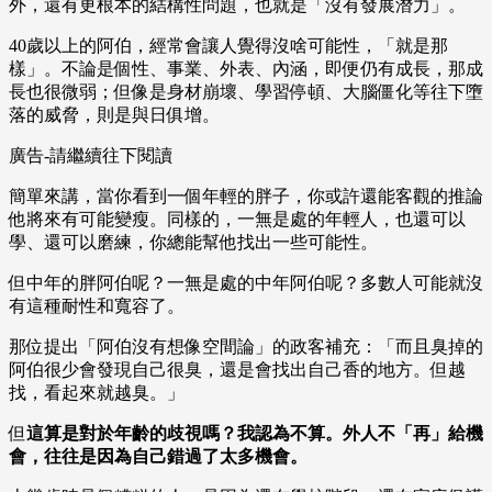
外，還有更根本的結構性問題，也就是「沒有發展潛力」。
40歲以上的阿伯，經常會讓人覺得沒啥可能性，「就是那
樣」。不論是個性、事業、外表、內涵，即便仍有成長，那成
長也很微弱；但像是身材崩壞、學習停頓、大腦僵化等往下墮
落的威脅，則是與日俱增。
廣告-請繼續往下閱讀
簡單來講，當你看到一個年輕的胖子，你或許還能客觀的推論
他將來有可能變瘦。同樣的，一無是處的年輕人，也還可以
學、還可以磨練，你總能幫他找出一些可能性。
但中年的胖阿伯呢？一無是處的中年阿伯呢？多數人可能就沒
有這種耐性和寬容了。
那位提出「阿伯沒有想像空間論」的政客補充：「而且臭掉的
阿伯很少會發現自己很臭，還是會找出自己香的地方。但越
找，看起來就越臭。」
但
這算是對於年齡的歧視嗎？我認為不算。外人不「再」給機
會，往往是因為自己錯過了太多機會。