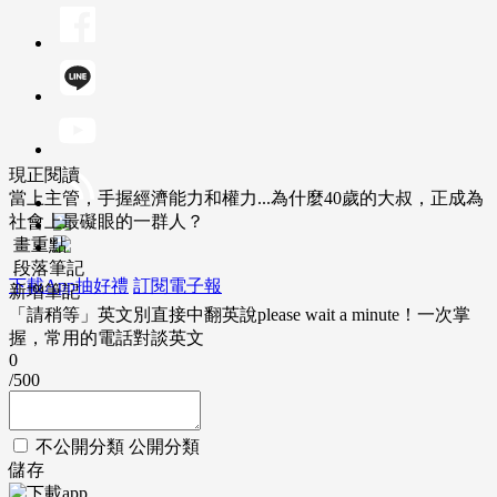
現正閱讀
當上主管，手握經濟能力和權力...為什麼40歲的大叔，正成為
社會上最礙眼的一群人？
畫重點
段落筆記
下載App抽好禮
訂閱電子報
新增筆記
「請稍等」英文別直接中翻英說please wait a minute！一次掌
握，常用的電話對談英文
0
/500
不公開分類
公開分類
儲存