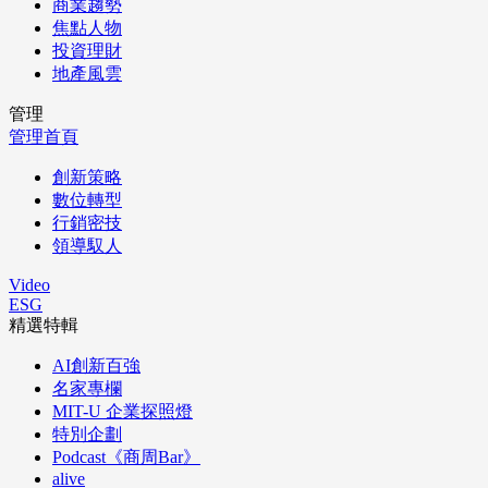
商業趨勢
焦點人物
投資理財
地產風雲
管理
管理首頁
創新策略
數位轉型
行銷密技
領導馭人
Video
ESG
精選特輯
AI創新百強
名家專欄
MIT-U 企業探照燈
特別企劃
Podcast《商周Bar》
alive