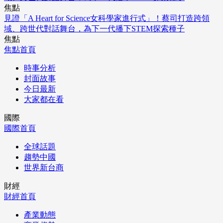
焦點
見證「A Heart for Science女科學家進行式」！蔡司打造跨領
域、跨世代對話舞台，為下一代播下STEM探索種子
焦點
焦點首頁
時事分析
封面故事
今日最新
大家都在看
國際
國際首頁
全球話題
趨勢中國
世界新台商
財經
財經首頁
產業動態