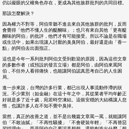
仍以礙眼的父權角色存在，更成為其他族群批判的共同目標。
那該怎麼解決？
因為權力不對等，阿伯常聽不進去來自其他族群的批判，反而
會覺得「他們不懂人生的醍醐味」；也只有來自其他「更有醍
醐味的阿伯」的批評，他們才有可能接受。所以不論是在職場
或生活中，如果出現讓人討厭的臭臭阿伯，最好還是由「香一
點」的阿伯去出面指正。
這也是今年一系列批判阿伯文受到歡迎的原因，因為這些文章
的多數作者（或預設的發言立場）都是阿伯，由阿伯來罵阿
伯，不但外人看得痛快，也能讓阿伯認真思考自己的人生困
局。
進一步來說，台灣的許多行業，都已出現人事流動停滯的狀
況。不少業別（如金融）在這十年之中，其從業者平均年齡正
好就是多了近十歲，宛若時空凍結。這個安穩的大結構讓人怠
惰，也讓許多人在不知不覺中臭掉。
當然，真正的改善之道，並不是出幾篇文章罵一罵，就能讓阿
伯「不敢油膩」「不再性騷擾」「不會硬裝年輕」「不再替惡
習找理由」，而是阿伯自己要認真想想，還能創造出什麼「想