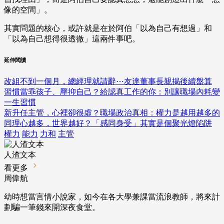
像的空間」。
其實問題的核心，或許就是在於阿伯「以為自己有想過」和
「以為自己想得很透徹」這兩件事吧。
延伸閱讀
改組不到一個月，總經理就請辭⋯友達董事長親揭後續盤算
習慣當乖孩子、壓抑自己？給認真工作的你：別讓職場內耗變
一生習慣
新升任主管，心裡卻很虛？職場政治真相：權力是越用越多的
同理心越多，世界越好？「感同身受」其實是個聚光燈陷阱
權力
能力
力和
主管
人渣文本
看更多
周偉航
幼時想當言情小說家，如今在各大學兼課當流浪教師，將來計
劃騙一筆錢來開深夜食堂。