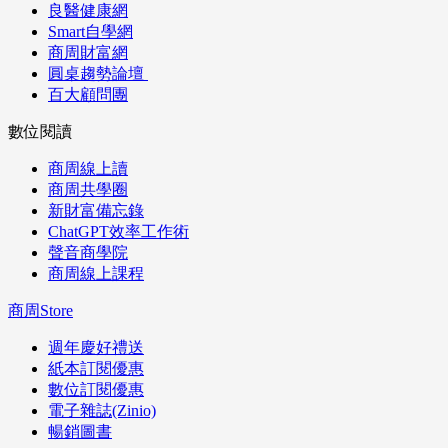
良醫健康網
Smart自學網
商周財富網
圓桌趨勢論壇
百大顧問團
數位閱讀
商周線上讀
商周共學圈
新財富備忘錄
ChatGPT效率工作術
聲音商學院
商周線上課程
商周Store
週年慶好禮送
紙本訂閱優惠
數位訂閱優惠
電子雜誌(Zinio)
暢銷圖書