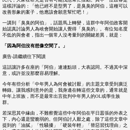
這樣評論的：「他已經不是型男了，是臭臭的阿伯，這種可以
改善形象的案子，他應該會願意幫忙吧！」
一講到「臭臭的阿伯」，話題馬上轉變，這群中年阿伯政客開
始認真討論男人為啥會開始讓人覺得「臭臭的」。有位知名度
不低的與會者，指出一個常人沒考量到的關鍵差異，就是：
「因為阿伯沒有想像空間了。」
廣告-請繼續往下閱讀
這話讓許多在座的「阿伯」連連點頭，大表認同。不過其中深
意，或許並沒那麼容易理解。
今年有些分析「中年男人為何會被討厭」的主題文章受到廣泛
轉錄。讓我感到意外的是，我身邊在轉這些文章的，通常就是
中年上班族，而不是最常出言批判中年男人的OL或學生族
群。
若深思其中緣由，不難察覺這些中年阿伯在平日囂張的外表之
下，內心還是蠻脆弱的。但阿伯討人厭之處，除了這些文章中
提到的「油膩」「性騷擾」「硬裝年輕」「替惡習找理由」之