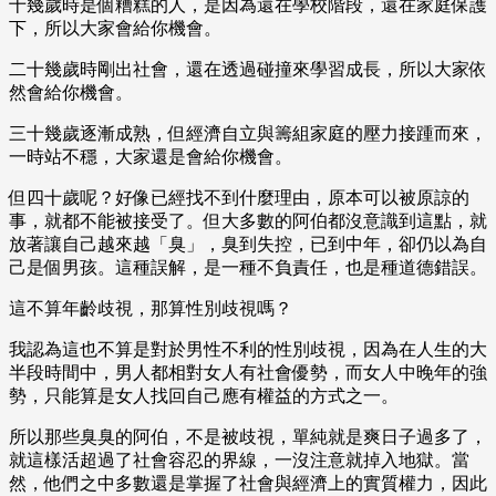
十幾歲時是個糟糕的人，是因為還在學校階段，還在家庭保護
下，所以大家會給你機會。
二十幾歲時剛出社會，還在透過碰撞來學習成長，所以大家依
然會給你機會。
三十幾歲逐漸成熟，但經濟自立與籌組家庭的壓力接踵而來，
一時站不穩，大家還是會給你機會。
但四十歲呢？好像已經找不到什麼理由，原本可以被原諒的
事，就都不能被接受了。但大多數的阿伯都沒意識到這點，就
放著讓自己越來越「臭」，臭到失控，已到中年，卻仍以為自
己是個男孩。這種誤解，是一種不負責任，也是種道德錯誤。
這不算年齡歧視，那算性別歧視嗎？
我認為這也不算是對於男性不利的性別歧視，因為在人生的大
半段時間中，男人都相對女人有社會優勢，而女人中晚年的強
勢，只能算是女人找回自己應有權益的方式之一。
所以那些臭臭的阿伯，不是被歧視，單純就是爽日子過多了，
就這樣活超過了社會容忍的界線，一沒注意就掉入地獄。當
然，他們之中多數還是掌握了社會與經濟上的實質權力，因此