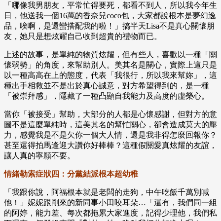
「哪像我男朋友，平常忙得要死，都看不到人，所以我今年生
日，他送我一個16萬的香奈兒coco包，大家都說根本是夢幻逸
品，唉啊，是還蠻搭配我的啦！」搞半天Lisa不是真心關懷朋
友，她只是想炫耀自己收到超貴的禮物而已。
上述的故事，是單純的物質炫耀，但有些人，喜歡以一種「關
懷弱勢」的角度，來幫助別人。美其名是關心，實際上這只是
以一種高高在上的態度，代表「我很行，所以我來幫妳」，這
種出手相救並不是出於真心誠意，對方希望得到的，是一種
「被崇拜感」，隱藏了一種凸顯自我能力及高度的虛榮心。
當你「被接受」幫助，大部分的人都是心懷感謝，但對方的意
圖不是這麼單純時，這美其名的幫忙關心，卻會造成莫大的壓
力，感覺我是不是欠你一個大人情，還是我非得怎麼回報你？
甚至還得拍馬逢迎大讚你好棒棒？這種假關愛真炫耀的友誼，
讓人真的寧願不要。
情緒勒索症狀四：分黨結派根本超幼稚
「我跟你說，阿福根本就是老闆的走狗，中午吃飯千萬別喊
他！」妮妮跟剛來的新同事小田咬耳朵…「還有，我們同一組
的阿婷，能力差、每次都拖累大家進度，記得少理他，我們私