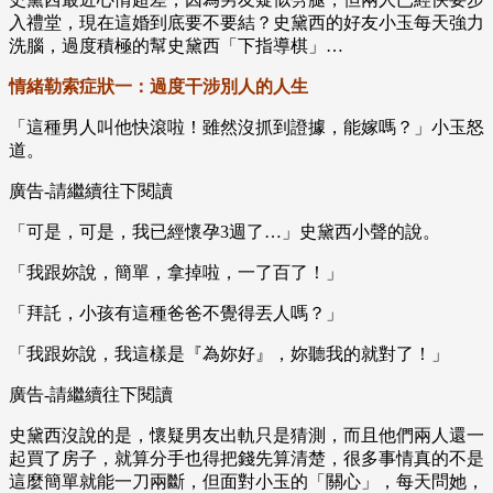
入禮堂，現在這婚到底要不要結？史黛西的好友小玉每天強力
洗腦，過度積極的幫史黛西「下指導棋」…
情緒勒索症狀一：過度干涉別人的人生
「這種男人叫他快滾啦！雖然沒抓到證據，能嫁嗎？」小玉怒
道。
廣告-請繼續往下閱讀
「可是，可是，我已經懷孕3週了…」史黛西小聲的說。
「我跟妳說，簡單，拿掉啦，一了百了！」
「拜託，小孩有這種爸爸不覺得丟人嗎？」
「我跟妳說，我這樣是『為妳好』，妳聽我的就對了！」
廣告-請繼續往下閱讀
史黛西沒說的是，懷疑男友出軌只是猜測，而且他們兩人還一
起買了房子，就算分手也得把錢先算清楚，很多事情真的不是
這麼簡單就能一刀兩斷，但面對小玉的「關心」，每天問她，