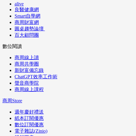
alive
良醫健康網
Smart自學網
商周財富網
圓桌趨勢論壇
百大顧問團
數位閱讀
商周線上讀
商周共學圈
新財富備忘錄
ChatGPT效率工作術
聲音商學院
商周線上課程
商周Store
週年慶好禮送
紙本訂閱優惠
數位訂閱優惠
電子雜誌(Zinio)