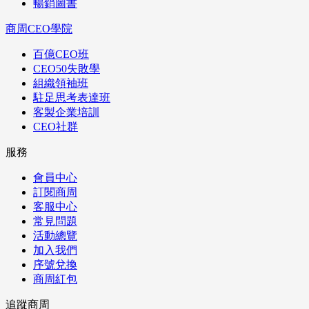
暢銷圖書
商周CEO學院
百億CEO班
CEO50失敗學
組織領袖班
駐足思考表達班
客製企業培訓
CEO社群
服務
會員中心
訂閱商周
客服中心
常見問題
活動總覽
加入我們
序號兌換
商周紅包
追蹤商周