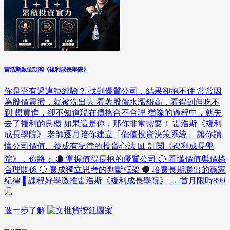
雷浩斯數位訂閱《複利成長學院》
你是否有過這種經驗？ 找到優質公司，結果卻抱不住 常常因
為股價震盪，就被洗出去 看著股價水漲船高，看得到但吃不
到 想買進，卻不知道現在價格合不合理 猶豫的過程中，就失
去了複利的良機 如果這是你，那你非常需要！ 雷浩斯《複利
成長學院》 老師逐月陪你建立「價值投資決策系統」 讓你讀
懂公司價值、養成有紀律的投資心法 📊 訂閱《複利成長學
院》，你將： 🔴 掌握值得長抱的優質公司 🔴 看懂價值與價格
合理關係 🔴 養成獨立思考的判斷框架 🔴 培養長期勝出的贏家
紀律 ▌課程好學激推雷浩斯《複利成長學院》 → 首月限時899
元
進一步了解