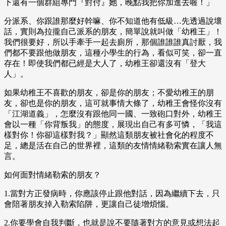
下還有一個群組專門『對付』她，晚點我把你加進去喔！」
分派系、你跟誰那麼好幹嘛、你不知道他有低級…先透過說壞
話，實則為拉攏自己派系的朋友，簡單說就叫做「幼稚王」！
我們很要好，所以手牽手一起去廁所，那個誰誰誰真討厭，我
們都不要跟他做朋友，這種小學生的行為，看似可笑，卻一直
存在！即使我們都已經是大人了，幼稚王卻還沒有「登大
人」。
如果幼稚王不喜歡的朋友，卻是你的朋友；不愛幼稚王的朋
友，卻也是你的朋友，這可就事情大條了，幼稚王會怪你沒有
「江湖道義」，怎麼沒有跟他同一國、一致砲口對外，幼稚王
會以一種「你背叛我」的態度，展現出自己有多可憐，「我這
樣對你！你卻這樣對我？」顯然這類朋友被社會化的程度不
足，總是活在自己的世界裡，這類的友情情緒勒索實在讓人無
言。
如何面對情緒勒索的朋友？
1.當對方正發病時，你應該停止跟他對話，因為繼續下去，只
會陪著朋友掉入勒索陷阱，更讓自己徒增煩惱。
2.你要學會自我判斷，也就是說不要隨著對方的意見或想法起