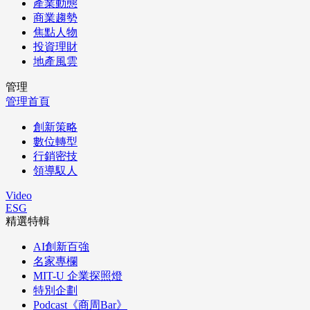
產業動態
商業趨勢
焦點人物
投資理財
地產風雲
管理
管理首頁
創新策略
數位轉型
行銷密技
領導馭人
Video
ESG
精選特輯
AI創新百強
名家專欄
MIT-U 企業探照燈
特別企劃
Podcast《商周Bar》