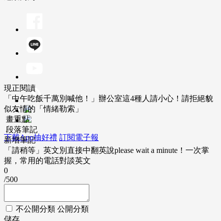
現正閱讀
「中午吃飯千萬別喊他！」辦公室這4種人請小心！請拒絕貌
似友情的「情緒勒索」
畫重點
段落筆記
下載App抽好禮
訂閱電子報
新增筆記
「請稍等」英文別直接中翻英說please wait a minute！一次掌
握，常用的電話對談英文
0
/500
不公開分類
公開分類
儲存