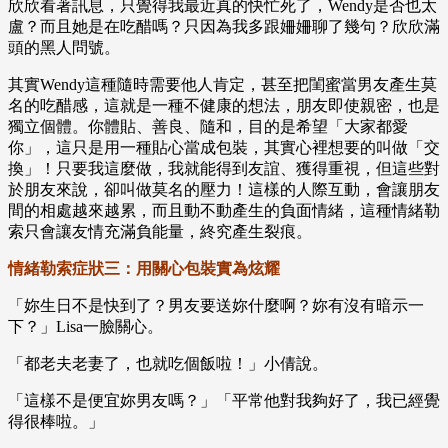
欣欣看著訊息，只覺得我最近真的快忙死了，Wendy是否也太
盧？而且她是在吃醋嗎？只因為我多跟姍姍聊了幾句？欣欣滿
頭的黑人問號。
其實Wendy這種隨時需要他人肯定，甚至把閨蜜當男友產生莫
名的吃醋感，這就是一種不健康的想法，朋友即使親密，也是
獨立個體。你體貼、善良、隨和，目的是希望「大家都愛
你」，這只是用一種貼心當成包裝，其實心裡想要的叫做「交
換」！只要我這麼做，我就能得到友誼、獲得重視，但這些對
於朋友來說，卻叫做莫名的壓力！這樣的人際互動，會讓朋友
間的相處越來越累，而且動不動產生的負面情緒，這種情緒勒
索只會讓友情充滿負能量，終究產生裂痕。
情緒勒索症狀三：用關心包裝實為炫耀
「妳生日不是快到了？男友要送妳什麼啊？妳有沒有暗示一
下？」Lisa一臉關心。
「都老夫老妻了，也就吃個飯啦！」小倩說。
「這樣不是便宜妳男友嗎？」「平常他對我夠好了，我已經覺
得很棒啦。」