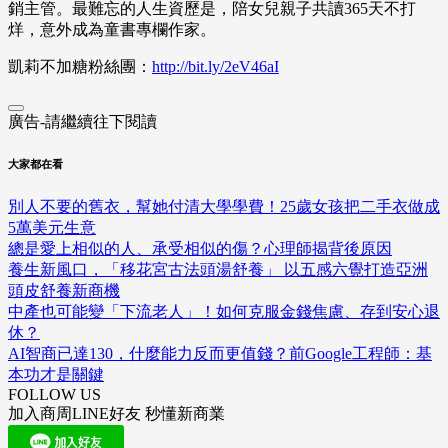
銷主管。最難忘的人生資歷是，陪女兒親子共讀
365
天不打
烊，意外成為童書專欄作家。
凱莉不加糖粉絲團：
http://bit.ly/2eV46aI
廣告-請繼續往下閱讀
大家都在看
別人不要的舊衣，幫她付清大學學費！25歲女孩把二手衣做成
5萬美元生意
總是愛上相似的人、承受相似的傷？心理師揭背後原因
養生新風口，「移花宮古法頭湯舒養」 以五感六覺打造亞洲
頭皮舒養新商機
中產也可能變「下流老人」！如何克服金錢焦慮、存到安心退
休？
AI智商已達130，什麼能力反而更值錢？前Google工程師：基
本功才是關鍵
FOLLOW US
加入商周LINE好友 秒懂新商業