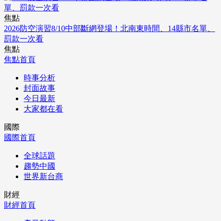
焦點
2026防空演習8/10中部斷網登場！北南東時間、14縣市名單、
罰款一次看
焦點
焦點首頁
時事分析
封面故事
今日最新
大家都在看
國際
國際首頁
全球話題
趨勢中國
世界新台商
財經
財經首頁