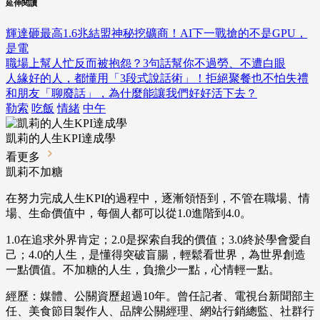
延伸閱讀
輝達砸最高1.6兆結盟神秘挖礦商！AI下一戰搶的不是GPU，
是電
職場上幫人忙反而被抱怨？3句話幫你不過勞、不遭白眼
人緣好的人，都懂用「3段式說話術」！拒絕聚餐也不怕失禮
和朋友「聊廢話」，為什麼能讓我們好好活下去？
勒索
吃飯
情緒
中午
凱莉的人生KPI達成學
看更多
凱莉不加糖
在努力完成人生KPI的過程中，逐漸領悟到，不管在職場、情
場、生命價值中，每個人都可以從1.0進階到4.0。
1.0在追求外界肯定；2.0是探索自我的價值；3.0終於學會愛自
己；4.0的人生，是懂得突破盲腸，輕鬆看世界，為世界創造
一點價值。不加糖的人生，負擔少一點，心情輕一點。
經歷：媒體、公關資歷超過
10
年。曾任記者、電視台新聞部主
任、美食節目製作人、品牌公關經理、網站行銷總監、社群行