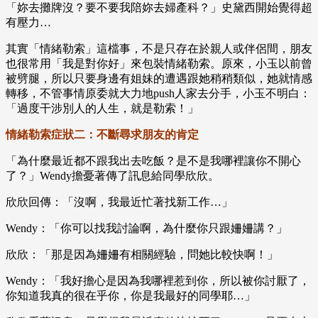
「妳去攤牌沒？要不要我陪妳去婦產科？」史黛西開始覺得超
有壓力…
其實「情緒勒索」這檔事，不是只存在於親人或伴侶間，朋友
也很常用「我是對你好」來包裝情緒勒索。原來，小玉以前曾
被劈腿，所以只要身邊有姐妹的遭遇跟她稍稍類似，她就情感
轉移，不管事情原委就大力地push人家去分手，小玉不明白：
「過度干涉別人的人生，就是勒索！」
情緒勒索症狀二：不斷尋求朋友的肯定
「為什麼最近都不跟我出去吃飯？是不是我哪裡讓你不開心
了？」Wendy擔憂著傳了訊息給同學欣欣。
欣欣回傳：「沒啊，我最近忙著找新工作…」
Wendy：「你可以找我討論啊，為什麼你只跟姍姍講？」
欣欣：「那是因為姍姍有相關經驗，問她比較快啊！」
Wendy：「我好擔心是因為我哪裡惹到你，所以被你討厭了，
你知道我真的很在乎你，你是我最好的同學耶…」