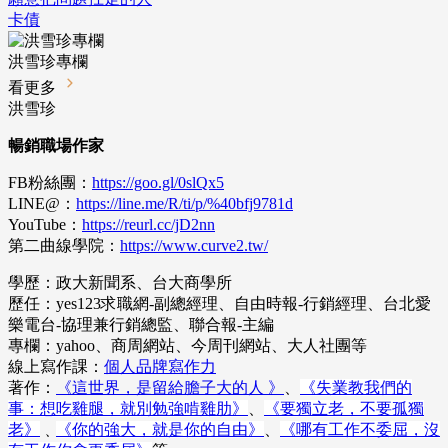
卡債
洪雪珍專欄
看更多
洪雪珍
暢銷職場作家
FB粉絲團：
https://goo.gl/0slQx5
LINE@：
https://line.me/R/ti/p/%40bfj9781d
YouTube：
https://reurl.cc/jD2nn
第二曲線學院：
https://www.curve2.tw/
學歷：政大新聞系、台大商學所
歷任：yes123求職網-副總經理、自由時報-行銷經理、台北愛
樂電台-協理兼行銷總監、聯合報-主編
專欄：yahoo、商周網站、今周刊網站、大人社團等
線上寫作課：
個人品牌寫作力
著作：
《這世界，是留給膽子大的人 》
、
《失業教我們的
事：想吃雞腿，就別勉強啃雞肋》
、
《要獨立老，不要孤獨
老》
﹑
《你的強大，就是你的自由》
、
《哪有工作不委屈，沒