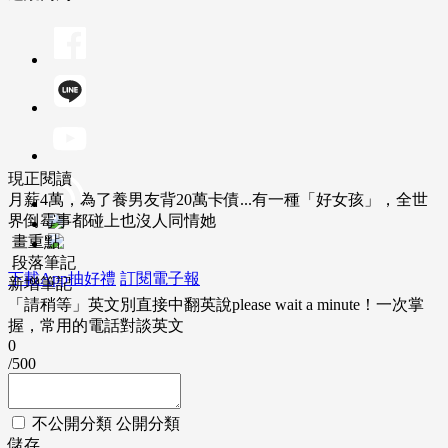
現正閱讀
月薪4萬，為了養男友背20萬卡債...有一種「好女孩」，全世
界倒霉事都碰上也沒人同情她
畫重點
段落筆記
下載App抽好禮
訂閱電子報
新增筆記
「請稍等」英文別直接中翻英說please wait a minute！一次掌
握，常用的電話對談英文
0
/500
不公開分類
公開分類
儲存