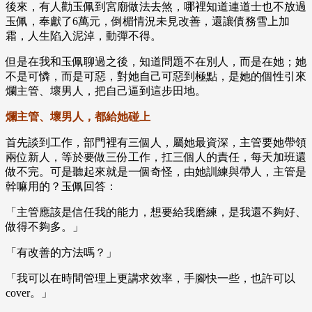
後來，有人勸玉佩到宮廟做法去煞，哪裡知道連道士也不放過
玉佩，奉獻了6萬元，倒楣情況未見改善，還讓債務雪上加
霜，人生陷入泥淖，動彈不得。
但是在我和玉佩聊過之後，知道問題不在別人，而是在她；她
不是可憐，而是可惡，對她自己可惡到極點，是她的個性引來
爛主管、壞男人，把自己逼到這步田地。
爛主管、壞男人，都給她碰上
首先談到工作，部門裡有三個人，屬她最資深，主管要她帶領
兩位新人，等於要做三份工作，扛三個人的責任，每天加班還
做不完。可是聽起來就是一個奇怪，由她訓練與帶人，主管是
幹嘛用的？玉佩回答：
「主管應該是信任我的能力，想要給我磨練，是我還不夠好、
做得不夠多。」
「有改善的方法嗎？」
「我可以在時間管理上更講求效率，手腳快一些，也許可以
cover。」