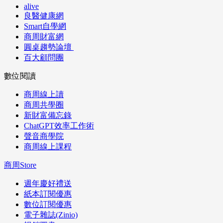
alive
良醫健康網
Smart自學網
商周財富網
圓桌趨勢論壇
百大顧問團
數位閱讀
商周線上讀
商周共學圈
新財富備忘錄
ChatGPT效率工作術
聲音商學院
商周線上課程
商周Store
週年慶好禮送
紙本訂閱優惠
數位訂閱優惠
電子雜誌(Zinio)