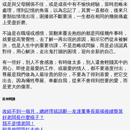
或是與父母關係不佳，或是成長中有不愉快經驗，當時忽略未
處理，埋到記憶的角落，以為忘記了，其實一直都在，後來只
要類似情境出現，困擾就不斷重演，一生都在相同的幾個痛處
上受盡折磨。
不論是在職場或感情，當翻來覆去抱怨的都是同樣幾件事時，
就要提高警覺性，去了解一再出現的原因，顯示它們從未被解
決，也是人生中的重要功課，不是忽略或閃躲，而是必須認真
對待，用心解決，走出鬼打牆的困境，迎向全新的自己。
有一些好，別人不會感激；有時做太多，別人還會輕賤其中的
用心。即使是最愛的工作、或最愛的情人，都不要過度付出，
尊嚴是我們做為人最珍貴的部分，不要為了得到喜愛，把它交
出去。因為犧牲尊嚴、奉獻自我，從來不會得到想要的愛，而
是更大的傷害。
延伸閱讀
改組不到一個月，總經理就請辭⋯友達董事長親揭後續盤算
好老闆長什麼樣子？
我不是慣老闆！
願意把問題扛走的人