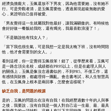
經濟負擔龐大，玉佩還放不下男友，因為他需要她，沒有她不
行。可是旁觀者清，是玉佩需要他，透過展現超級無敵的愛
心，來證明自己值得被愛。
「男友覺得這一生就屬我對他最好，讓我滿驕傲的。有時候他
會好好做一餐飯給我吃，還有燭光，我最喜歡浪漫了！」
「不是聽說他有找女人？」
「當下我也很生氣，可是我想一定是我太晚下班，沒有時間陪
他，他才會需要別的女人。」
看到這裡，你一定覺得玉佩很笨！錯了，從學歷來看，玉佩可
是一路念頂尖名校，成績都在PR95以上，但是在處理人與人
的關係上，玉佩是像沒念過書似的，不到PR5。不僅工作，還
有感情與財務，都處理得一團亂。會念書考試，和人生智慧高
低，在玉佩身上根本是兩回事，怎麼會這樣呢？
缺乏自我，是問題的根源
是的，玉佩的問題出在沒有自我！在我經歷過數十年的人與事
之後，我要說，沒有自我是一個人對自己這一生最、最、最具
有殺傷力的一項缺點。這種人有以下共同特徵，別人都看得