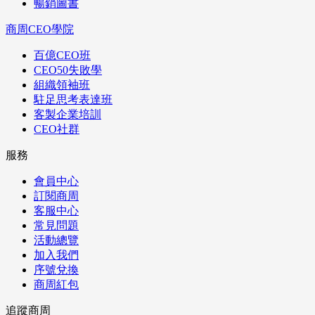
暢銷圖書
商周CEO學院
百億CEO班
CEO50失敗學
組織領袖班
駐足思考表達班
客製企業培訓
CEO社群
服務
會員中心
訂閱商周
客服中心
常見問題
活動總覽
加入我們
序號兌換
商周紅包
追蹤商周