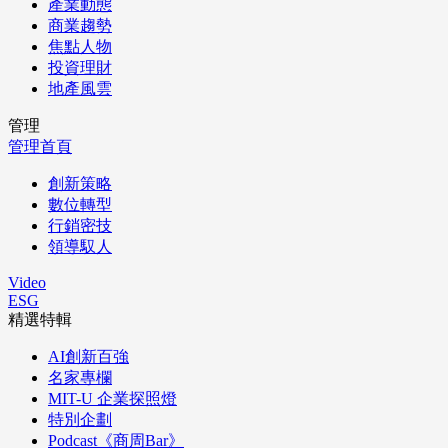
產業動態
商業趨勢
焦點人物
投資理財
地產風雲
管理
管理首頁
創新策略
數位轉型
行銷密技
領導馭人
Video
ESG
精選特輯
AI創新百強
名家專欄
MIT-U 企業探照燈
特別企劃
Podcast《商周Bar》