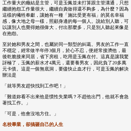
工作量大的癥結是主管，可是玉佩並未打算跟主管溝通，只想
繼續抱怨工作量很大，繼續自責做得還不夠多，為什麼？因為
這樣的犧牲奉獻，讓她有一種「施比受更有福」的莫名幸福
感，像大地之母一樣，照顧身邊的每一個人。說給別人聽，可
以讓別人也覺得她很偉大，付出那麼多，只是別人聽起來像是
在抱怨。
至於她和男友之間，也屬於同一類型的糾葛。男友的工作一直
不穩定，經常做半年停3個月，於心不忍，便經常接濟他，最
後乾脆接來同居，省下房租，吃用是玉佩在付。這真是讓我驚
訝極了，玉佩的薪水才4萬元，還要養男友，因此負了20多萬
元卡債。這是一個無底洞，要儘快止血才行，可是玉佩的解決
辦法是
「就等男友趕快找到工作吧！」
「難道妳看不出來他是慣性失業嗎？不趕他出門，他就不會急
著找工作。」
「可是，他會沒地方住。」
名校畢業，卻搞砸自己的人生