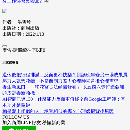
有工作你會更委屈》
等
作者： 洪雪珍
出版社：商周出版
出版日期：2022/1/13
廣告-請繼續往下閱讀
大家都在看
退休後把行程排滿，反而更不快樂？別讓晚年變另一場成果展
壓力大就想花錢，不是自制力差！心理師揭背後心理需求
養生新風口，「移花宮古法頭湯舒養」 以五感六覺打造亞洲
頭皮舒養新商機
AI智商已達130，什麼能力反而更值錢？前Google工程師：基
本功才是關鍵
總是愛上相似的人、承受相似的傷？心理師揭背後原因
FOLLOW US
加入商周LINE好友 秒懂新商業