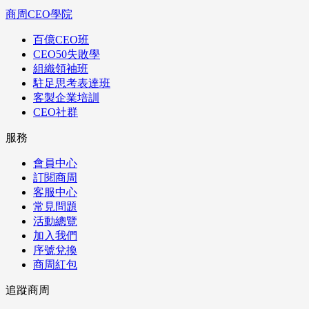
商周CEO學院
百億CEO班
CEO50失敗學
組織領袖班
駐足思考表達班
客製企業培訓
CEO社群
服務
會員中心
訂閱商周
客服中心
常見問題
活動總覽
加入我們
序號兌換
商周紅包
追蹤商周