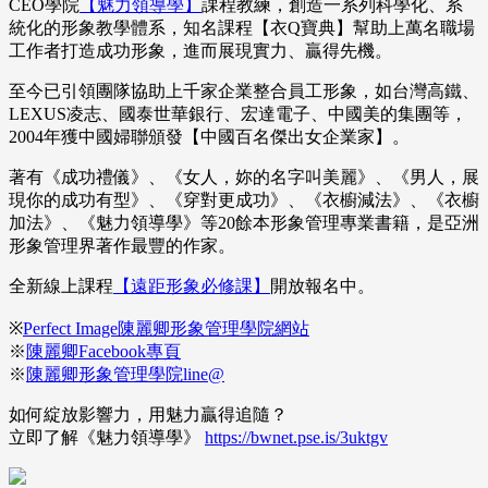
CEO學院
【魅力領導學】
課程教練，創造一系列科學化、系
統化的形象教學體系，知名課程【衣Q寶典】幫助上萬名職場
工作者打造成功形象，進而展現實力、贏得先機。
至今已引領團隊協助上千家企業整合員工形象，如台灣高鐵、
LEXUS凌志、國泰世華銀行、宏達電子、中國美的集團等，
2004年獲中國婦聯頒發【中國百名傑出女企業家】。
著有《成功禮儀》、《女人，妳的名字叫美麗》、《男人，展
現你的成功有型》、《穿對更成功》、《衣櫥減法》、《衣櫥
加法》、《魅力領導學》等20餘本形象管理專業書籍，是亞洲
形象管理界著作最豐的作家。
全新線上課程
【遠距形象必修課】
開放報名中。
※
Perfect Image陳麗卿形象管理學院網站
※
陳麗卿Facebook專頁
※
陳麗卿形象管理學院line@
如何綻放影響力，用魅力贏得追隨？
立即了解《魅力領導學》
https://bwnet.pse.is/3uktgv