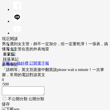
現正閱讀
男生遇到女主管：帥不一定加分，但一定要乾淨！一張表，搞
懂男女主管在意的外表地雷
畫重點
段落筆記
下載App抽好禮
訂閱電子報
新增筆記
「請稍等」英文別直接中翻英說please wait a minute！一次掌
握，常用的電話對談英文
0
/500
不公開分類
公開分類
儲存