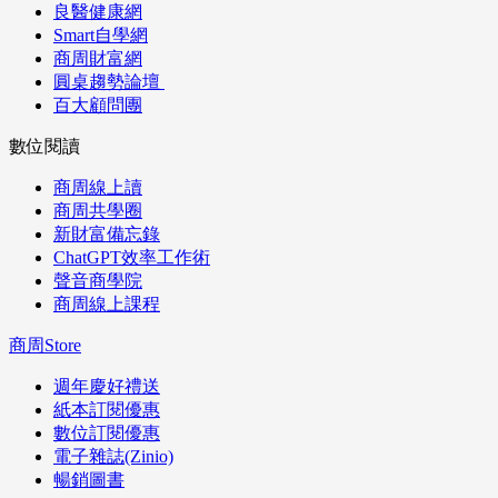
良醫健康網
Smart自學網
商周財富網
圓桌趨勢論壇
百大顧問團
數位閱讀
商周線上讀
商周共學圈
新財富備忘錄
ChatGPT效率工作術
聲音商學院
商周線上課程
商周Store
週年慶好禮送
紙本訂閱優惠
數位訂閱優惠
電子雜誌(Zinio)
暢銷圖書