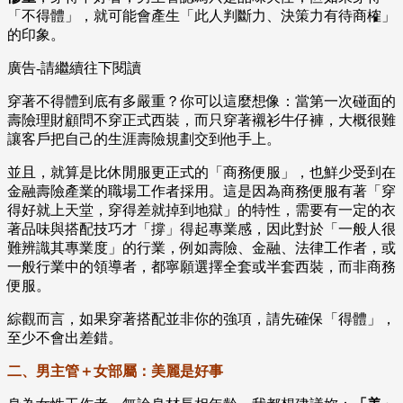
「不得體」，就可能會產生「此人判斷力、決策力有待商榷」
的印象。
廣告-請繼續往下閱讀
穿著不得體到底有多嚴重？你可以這麼想像：當第一次碰面的
壽險理財顧問不穿正式西裝，而只穿著襯衫牛仔褲，大概很難
讓客戶把自己的生涯壽險規劃交到他手上。
並且，就算是比休閒服更正式的「商務便服」，也鮮少受到在
金融壽險產業的職場工作者採用。這是因為商務便服有著「穿
得好就上天堂，穿得差就掉到地獄」的特性，需要有一定的衣
著品味與搭配技巧才「撐」得起專業感，因此對於「一般人很
難辨識其專業度」的行業，例如壽險、金融、法律工作者，或
一般行業中的領導者，都寧願選擇全套或半套西裝，而非商務
便服。
綜觀而言，如果穿著搭配並非你的強項，請先確保「得體」，
至少不會出差錯。
二、男主管＋女部屬：美麗是好事