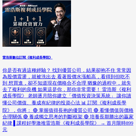
雷浩斯數位訂閱《複利成長學院》
你是否有過這種經驗？ 找到優質公司，結果卻抱不住 常常因
為股價震盪，就被洗出去 看著股價水漲船高，看得到但吃不
到 想買進，卻不知道現在價格合不合理 猶豫的過程中，就失
去了複利的良機 如果這是你，那你非常需要！ 雷浩斯《複利
成長學院》 老師逐月陪你建立「價值投資決策系統」 讓你讀
懂公司價值、養成有紀律的投資心法 📊 訂閱《複利成長學
院》，你將： 🔴 掌握值得長抱的優質公司 🔴 看懂價值與價格
合理關係 🔴 養成獨立思考的判斷框架 🔴 培養長期勝出的贏家
紀律 ▌課程好學激推雷浩斯《複利成長學院》 → 首月限時899
元