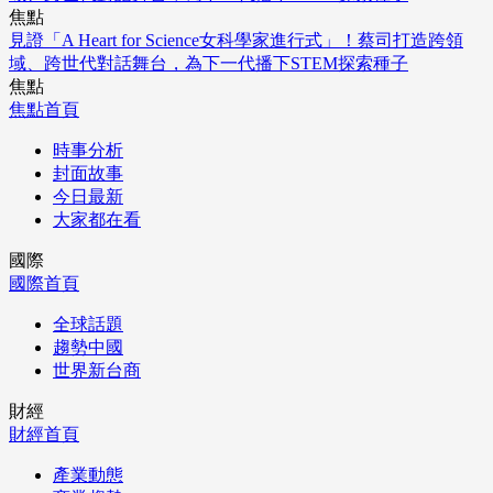
焦點
見證「A Heart for Science女科學家進行式」！蔡司打造跨領
域、跨世代對話舞台，為下一代播下STEM探索種子
焦點
焦點首頁
時事分析
封面故事
今日最新
大家都在看
國際
國際首頁
全球話題
趨勢中國
世界新台商
財經
財經首頁
產業動態