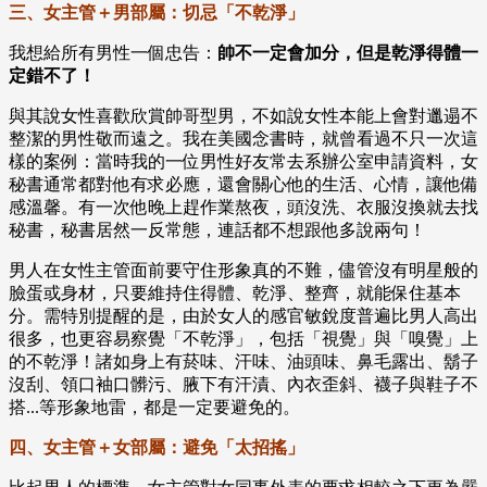
三、女主管＋男部屬：切忌「不乾淨」
我想給所有男性一個忠告：
帥不一定會加分，但是乾淨得體一
定錯不了！
與其說女性喜歡欣賞帥哥型男，不如說女性本能上會對邋遢不
整潔的男性敬而遠之。我在美國念書時，就曾看過不只一次這
樣的案例：當時我的一位男性好友常去系辦公室申請資料，女
秘書通常都對他有求必應，還會關心他的生活、心情，讓他備
感溫馨。有一次他晚上趕作業熬夜，頭沒洗、衣服沒換就去找
秘書，秘書居然一反常態，連話都不想跟他多說兩句！
男人在女性主管面前要守住形象真的不難，儘管沒有明星般的
臉蛋或身材，只要維持住得體、乾淨、整齊，就能保住基本
分。需特別提醒的是，由於女人的感官敏銳度普遍比男人高出
很多，也更容易察覺「不乾淨」，包括「視覺」與「嗅覺」上
的不乾淨！諸如身上有菸味、汗味、油頭味、鼻毛露出、鬍子
沒刮、領口袖口髒污、腋下有汗漬、內衣歪斜、襪子與鞋子不
搭...等形象地雷，都是一定要避免的。
四、女主管＋女部屬：避免「太招搖」