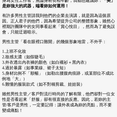
身為女性工作者，無論身材長相年齡，我都想建議妳：
「美」
是妳強大的武器，端看妳如何運用！
有許多男性主管請我到他們的企業去演講，就是因為這個原
因。正人君子的他們，因為希望提升公司的整體形象，雖然心
裡期許團隊中的女同事看起來「賞心悅目」，然而為了避免誤
會，只能迂迴暗示。
男性主管「看在眼裡口難開」的幾個形象地雷，不外乎：
1.上班不化妝
2.妝感太濃（如假睫毛）
3.外衣透出內衣褲的顏色（如白襯衫＋黑內衣）
4.過於暴露（如事業線、裙子太短）
5.身材比例不「順暢」（如勒出腰腹肉痕跡，或某部位不成比
例地「大」）
6.難懂的服裝款式（如不對稱剪裁、娃娃裝）
雖然男性主管／客戶對流行時尚的了解有限，他們卻對一位女
性是否看起來「舒服」卻有很直接的反應。因此，若妳的主
管/客戶是男性，一定要記得：讓外表成為妳的亮點，而不要
變成痛點！