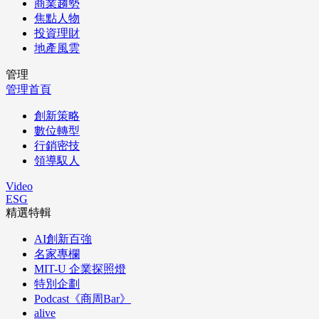
商業趨勢
焦點人物
投資理財
地產風雲
管理
管理首頁
創新策略
數位轉型
行銷密技
領導馭人
Video
ESG
精選特輯
AI創新百強
名家專欄
MIT-U 企業探照燈
特別企劃
Podcast《商周Bar》
alive