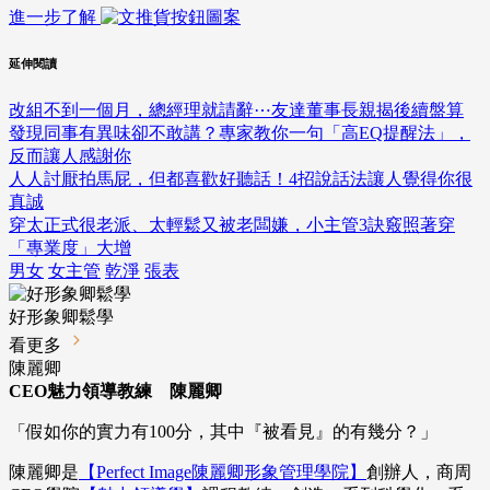
進一步了解
延伸閱讀
改組不到一個月，總經理就請辭⋯友達董事長親揭後續盤算
發現同事有異味卻不敢講？專家教你一句「高EQ提醒法」，
反而讓人感謝你
人人討厭拍馬屁，但都喜歡好聽話！4招說話法讓人覺得你很
真誠
穿太正式很老派、太輕鬆又被老闆嫌，小主管3訣竅照著穿
「專業度」大增
男女
女主管
乾淨
張表
好形象卿鬆學
看更多
陳麗卿
CEO魅力領導教練 陳麗卿
「假如你的實力有100分，其中『被看見』的有幾分？」
陳麗卿是
【Perfect Image陳麗卿形象管理學院】
創辦人，商周