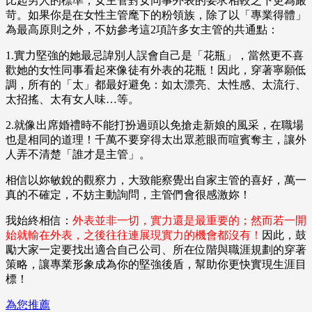
比起男人的標準，女主管對女同事外表的要求相較之下更為嚴
苛。如果你是在女性主管麾下的粉領族，除了以「專業得體」
為最高原則之外，不妨參考這2項許多女主管的共通點：
1.實力堅強的她最忌諱別人誤會自己是「花瓶」，當然更不喜
歡她的女性同事看起來像徒有外表的花瓶！因此，穿著寧願低
調，所有的「太」都最好避免：如太漂亮、太性感、太流行、
太招搖、太有女人味…等。
2.就像出席婚禮時不能打扮過頭以免搶走新娘的風采，在職場
也是相同的道理！千萬不要穿得太出眾惹眼而喧賓奪主，讓外
人弄不清楚「誰才是主管」。
相信以妳敏銳的觀察力，大致能察覺出自家主管的喜好，萬一
真的不確定，不妨主動詢問，主管們會很感激妳！
我始終相信：
外表並非一切，實力還是最重要的；然而若一開
始就輸在外表，之後往往連展現實力的機會都沒有！
因此，鼓
勵大家一定要找出適合自己公司、所在位階與職涯規劃的穿著
策略，讓專業形象成為你的堅強後盾，幫助你更快實現生涯目
標！
為您推薦