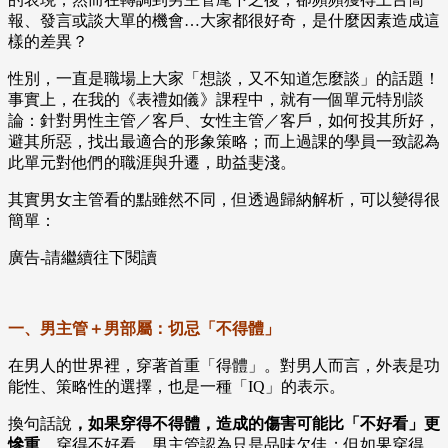
報、發言或談大單的機會…大家都很好奇，是什麼因素造成這
樣的差異？
性別，一直是職場上大家「想談，又不知道怎麼談」的話題！
事實上，在我的《表禮如儀》課程中，就有一個單元特別談
論：針對男性主管／客戶、女性主管／客戶，如何投其所好，
避其所惡，找出最適合的形象策略；而上過課的學員一致認為
此單元對他們的職涯與升遷，助益斐淺。
其實男女主管看的點雖然不同，但透過歸納解析，可以變得很
簡單：
廣告-請繼續往下閱讀
一、男主管＋男部屬：切忌「不得體」
在男人的世界裡，穿著首重「得體」。對男人而言，外表是功
能性、策略性的選擇，也是一種「IQ」的表示。
換句話說
，如果穿得不得體，造成的傷害可能比「不好看」更
慘重
，穿得不好看，男主管認為只是品味欠佳；但如果穿得