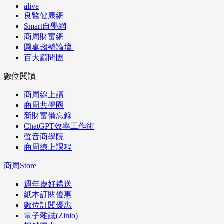
alive
良醫健康網
Smart自學網
商周財富網
圓桌趨勢論壇
百大顧問團
數位閱讀
商周線上讀
商周共學圈
新財富備忘錄
ChatGPT效率工作術
聲音商學院
商周線上課程
商周Store
週年慶好禮送
紙本訂閱優惠
數位訂閱優惠
電子雜誌(Zinio)