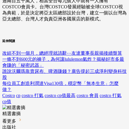
過兩百五十萬人，相當全台每九個人中就有一人擁有
COSTCO會員卡。台灣COSTCO發展經驗被全球COSTCO視
為典範，於是決定將亞太區總部設於台灣，建立一個以台灣為
亞太總部、台灣人才負責亞洲各國展店的新模式。
延伸閱讀
改組不到一個月，總經理就請辭⋯友達董事長親揭後續盤算
一條不到600元的褲子，為何讓lululemon氣炸？揭秘好市多最
會賺的「秘密武器」
誰說沃爾瑪靠賣尿布、啤酒賺錢？廣告撐起三成淨利變身科技
股
每位員工創造利潤達Visa130倍，穩定幣「無本生意」怎麼
做？
Costco
cp
costco 打氣
costco cp值最高
costco 會員
costco 打氣
cp值
精選書摘
看更多
出版社