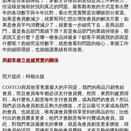
如果是營業額降低了，多數主管很容易直指是員工不夠努力，
但這樣並無助於找到真正的問題。最客觀有效的方式是拿出歷
年的各項數字與今年比對，看出究竟實際是在哪個部分衰退。
如果是會員數減少，就要幫同仁想出增加會員的解決方案；如
果是會員平均消費減少了，就要進一步細究下去，是商品部
門，還是食品部門業績下滑？若是食品部門的業績掉很多，那
原因又是什麼？是哪一種食品掉最多？顧客不再購買的原因是
什麼呢？愈細究這些數字，就愈會看到問題的核心，掌握工作
中的細部環節，也就能讓業績有所改善。
與顧客建立超越買賣的關係
照片提供：時報出版
COSTCO與其他零售業最大的不同是，我們的商品只銷售給
會員，而且會員每年都必須支付會員費。然而，東西到處買得
到，為什麼有人願意每年支付會員費，成為我們的會員？所以
我們必須為會員創造足夠大的價值，才足以吸引大家成為我們
的會員。也就是說，唯有讓會員覺得享受到的商品折扣，比他
付出的會員費多更多，他們才會願意每年付費成為會員。因
此，對我們來說最優先的事務，就是為會員創造更多價值，得
到會員的認同，而擁有足夠的會員費時，才有足夠的獲利能夠