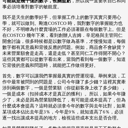
可能就是幾十億的數字，攸關盈虧
，所以我一直要求自己和同
事必須培養對數字的敏銳度。
我不是天生的數學好手，但掌握工作上的數字其實只要用心
學，就可以做到。剛進COSTCO 時，我對數字的掌握能力也
不好，不明瞭為什麼賣場的工作必須著眼在每個數字上。但是
在COSTCO 幾年下來，看到創辦人吉姆．辛尼格與主管同仁
開會討論，很多時候都是以數字做為基準，才慢慢知道，每個
數字都有其意義和背後反應的問題。例如，商品會不會缺貨？
未來營業額會是走高，還是走低？甚至同仁工作得開不開心？
這些其實都可以從數字看出來，當我們看到每一個數字，知道
它背後的意義和問題時，就能把工作做得更好。
首先，數字可以讓我們掌握最真實的營運現場。舉例來說，工
作中最常被問到的問題是，公司今年賺了多少錢？這裡其實牽
涉到兩個數字，一個是營業額（你從顧客身上收了多少錢），
一個是成本（扣掉成本才是真正的獲利）。所以，如果今年賺
少了，未必是因為營業額降低了，有可能是成本提高了，但為
什麼成本會提高？這時就必須拿今年的數字與去年比對，如果
某項成本佔比去年是3％，今年是9％，就知道高了6％，必須
逐一找出讓成本提高的地方，檢視這些成本支出是否合理。