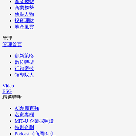
產業動態
商業趨勢
焦點人物
投資理財
地產風雲
管理
管理首頁
創新策略
數位轉型
行銷密技
領導馭人
Video
ESG
精選特輯
AI創新百強
名家專欄
MIT-U 企業探照燈
特別企劃
Podcast《商周Bar》