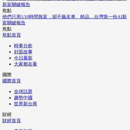
焦點
他們只用1/10時間致富，卻不瘋名車、精品…台灣第一份AI新
富關鍵報告
焦點
焦點首頁
時事分析
封面故事
今日最新
大家都在看
國際
國際首頁
全球話題
趨勢中國
世界新台商
財經
財經首頁