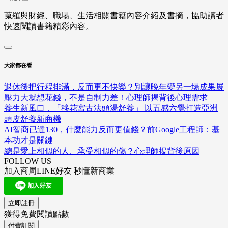
蒐羅與財經、職場、生活相關書籍內容介紹及書摘，協助讀者
快速閱讀書籍精彩內容。
大家都在看
退休後把行程排滿，反而更不快樂？別讓晚年變另一場成果展
壓力大就想花錢，不是自制力差！心理師揭背後心理需求
養生新風口，「移花宮古法頭湯舒養」 以五感六覺打造亞洲
頭皮舒養新商機
AI智商已達130，什麼能力反而更值錢？前Google工程師：基
本功才是關鍵
總是愛上相似的人、承受相似的傷？心理師揭背後原因
FOLLOW US
加入商周LINE好友 秒懂新商業
立即註冊
獲得免費閱讀點數
付費訂閱