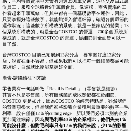
易，平均每個賣場每天會有超過3500筆交易，這些交易由21萬
位員工，服務全球將近9千萬個會員。像這樣，零售賣場的工
作看起來千頭萬緒，但其中都有一個基礎數字在運作，因此，
只要掌握好這些數字，就能夠深入營運細節，確認各個環節的
運作狀況；這些數字所構成的系統，就是一整家店的營業；13
個系統所構成的，就是全台COSTCO 的營運，700多個系統所
構成的，就是全球COSTCO 的營運，從細節到全面皆可以一
目了然。
台灣COSTCO 目前已拓展到13家分店，要掌握好這13家分
店，說實在並不容易，但如果我們可以把每一個細節都盡可能
掌握好，自然就比較能掌握好全面。
廣告-請繼續往下閱讀
零售業有一句話叫做「Retail is Detail.」（零售就是細節），
其實不只是零售業，所有服務業的成敗關鍵都在於細節。
COSTCO 更是如此，因為COSTCO 的經營特點是，雖然我們
的營業額很大，但是我們卻將影響企業獲利最重要的數字—毛
利率，設在僅僅12％的cutting edge，所以我們必須比別的企業
更加關注細節，因為
與毛利率40％的企業相比，他們失去1％
可能沒什麼，但對毛利率只有12％的我們來說，少1％的影響