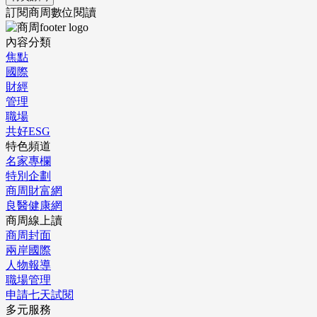
訂閱商周數位閱讀
內容分類
焦點
國際
財經
管理
職場
共好ESG
特色頻道
名家專欄
特別企劃
商周財富網
良醫健康網
商周線上讀
商周封面
兩岸國際
人物報導
職場管理
申請七天試閱
多元服務