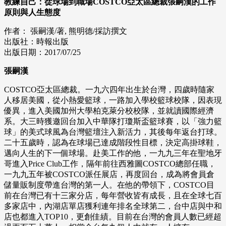
教練自己：從球場到職場COSTCO亞太區總裁張嗣漢的工作
原則與人生態度
作者： 張嗣漢/著, 熊明德/採訪撰文
出版社：時報出版
出版日期：2017/07/25
張嗣漢
COSTCO亞太區總裁。一九六四年出生於台灣，四歲時隨家
人移居美國，從小熱愛籃球，一路加入學校籃球校隊，因表現
優異，進入美國加州大學柏克萊分校校隊，並就讀國際經濟
系。大三時獲邀回台加入中華隊打瓊斯盃籃球賽，以「強力籃
球」的美式球風為台灣籃壇注入新活力，其後每年返台打球。
二十五歲時，認為在球場已達成階段性目標，決定高掛球鞋，
邁向人生的下一個球場。赴美工作的他，一九九三年在聖地牙
哥進入Price Club工作，隔年前往西雅圖COSTCO總部任職，
一九九五年被COSTCO派任展店，再度回台，成為將會員倉
儲量販制度帶進台灣的第一人。在他的帶領下，COSTCO目
前在台灣已有十三家分店，每年營收皆有成長，且在全球七百
多家店中，內湖店單店獲利連年排名全球第二，台中店與中和
店也都進入TOP10，更創佳績。目前在台灣的會員人數已經超