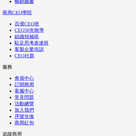
暢銷圖書
商周CEO學院
百億CEO班
CEO50失敗學
組織領袖班
駐足思考表達班
客製企業培訓
CEO社群
服務
會員中心
訂閱商周
客服中心
常見問題
活動總覽
加入我們
序號兌換
商周紅包
追蹤商周