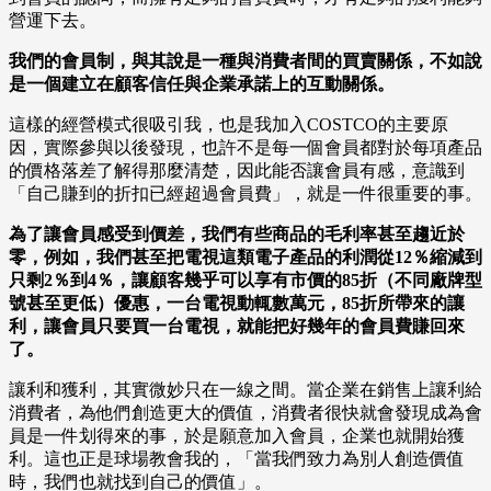
營運下去。
我們的會員制，與其說是一種與消費者間的買賣關係，不如說
是一個建立在顧客信任與企業承諾上的互動關係。
這樣的經營模式很吸引我，也是我加入COSTCO的主要原
因，實際參與以後發現，也許不是每一個會員都對於每項產品
的價格落差了解得那麼清楚，因此能否讓會員有感，意識到
「自己賺到的折扣已經超過會員費」，就是一件很重要的事。
為了讓會員感受到價差，我們有些商品的毛利率甚至趨近於
零，例如，我們甚至把電視這類電子產品的利潤從12％縮減到
只剩2％到4％，讓顧客幾乎可以享有市價的85折（不同廠牌型
號甚至更低）優惠，一台電視動輒數萬元，85折所帶來的讓
利，讓會員只要買一台電視，就能把好幾年的會員費賺回來
了。
讓利和獲利，其實微妙只在一線之間。當企業在銷售上讓利給
消費者，為他們創造更大的價值，消費者很快就會發現成為會
員是一件划得來的事，於是願意加入會員，企業也就開始獲
利。這也正是球場教會我的，「當我們致力為別人創造價值
時，我們也就找到自己的價值」。