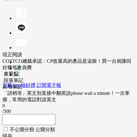
現正閱讀
COSTCO總裁承認：CP值最高的產品是這個！買一台就賺回
好幾年會員費
畫重點
段落筆記
下載App抽好禮
訂閱電子報
新增筆記
「請稍等」英文別直接中翻英說please wait a minute！一次掌
握，常用的電話對談英文
0
/500
不公開分類
公開分類
儲存