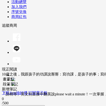
活動總覽
加入我們
序號兌換
商周紅包
追蹤商周
現正閱讀
10歲之後，我跟孩子的功課說掰掰：寫功課，是孩子的事；寫
畫重點
段落筆記
新增筆記
下載App抽好禮
訂閱電子報
「請稍等」英文別直接中翻英說please wait a minute！一
0
/500