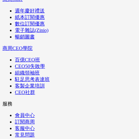
週年慶好禮送
紙本訂閱優惠
數位訂閱優惠
電子雜誌(Zinio)
暢銷圖書
商周CEO學院
百億CEO班
CEO50失敗學
組織領袖班
駐足思考表達班
客製企業培訓
CEO社群
服務
會員中心
訂閱商周
客服中心
常見問題