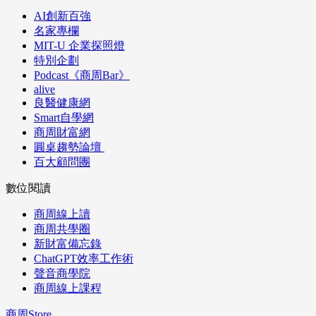
AI創新百強
名家專欄
MIT-U 企業探照燈
特別企劃
Podcast《商周Bar》
alive
良醫健康網
Smart自學網
商周財富網
圓桌趨勢論壇
百大顧問團
數位閱讀
商周線上讀
商周共學圈
新財富備忘錄
ChatGPT效率工作術
聲音商學院
商周線上課程
商周Store