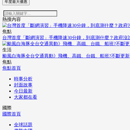
年度最大優惠
熱搜內容
焦點
台灣首度「斷網演習」手機降速30分鐘，到底測什麼？政府沒
生活
颱風白海豚全台交通異動》飛機、高鐵、台鐵、船班?不斷更新
焦點
焦點首頁
時事分析
封面故事
今日最新
大家都在看
國際
國際首頁
全球話題