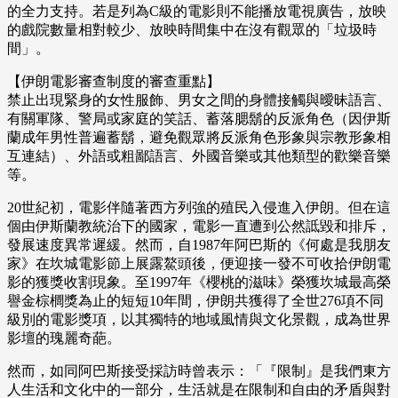
的全力支持。若是列為C級的電影則不能播放電視廣告，放映
的戲院數量相對較少、放映時間集中在沒有觀眾的「垃圾時
間」。
【伊朗電影審查制度的審查重點】
禁止出現緊身的女性服飾、男女之間的身體接觸與曖昧語言、
有關軍隊、警局或家庭的笑話、蓄落腮鬍的反派角色（因伊斯
蘭成年男性普遍蓄鬍，避免觀眾將反派角色形象與宗教形象相
互連結）、外語或粗鄙語言、外國音樂或其他類型的歡樂音樂
等。
20世紀初，電影伴隨著西方列強的殖民入侵進入伊朗。但在這
個由伊斯蘭教統治下的國家，電影一直遭到公然詆毀和排斥，
發展速度異常遲緩。然而，自1987年阿巴斯的《何處是我朋友
家》在坎城電影節上展露鰲頭後，便迎接一發不可收拾伊朗電
影的獲獎收割現象。至1997年《櫻桃的滋味》榮獲坎城最高榮
譽金棕櫚獎為止的短短10年間，伊朗共獲得了全世276項不同
級別的電影獎項，以其獨特的地域風情與文化景觀，成為世界
影壇的瑰麗奇葩。
然而，如同阿巴斯接受採訪時曾表示：「『限制』是我們東方
人生活和文化中的一部分，生活就是在限制和自由的矛盾與對