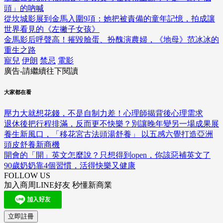
頭」的吶喊
從坎城影展到金馬入圍9項：她把被責備的童年記憶，拍成讓
世界看見的《左撇子女孩》
金馬影后呼聲高！摧毀臉蛋、扮醜演農婦，《地母》范冰冰的
重生之路
寵兒
伊朗
禁忌
電影
廣告-請繼續往下閱讀
大家都在看
壓力大就想花錢，不是自制力差！心理師揭背後心理需求
退休後把行程排滿，反而更不快樂？別讓晚年變另一場成果展
養生新風口，「移花宮古法頭湯舒養」 以五感六覺打造亞洲
頭皮舒養新商機
開會的「開」英文怎麼說？只想得到open，你該惡補英文了
90歲奶奶靠4個習慣，活得快樂又健康
FOLLOW US
加入商周LINE好友 秒懂新商業
立即註冊