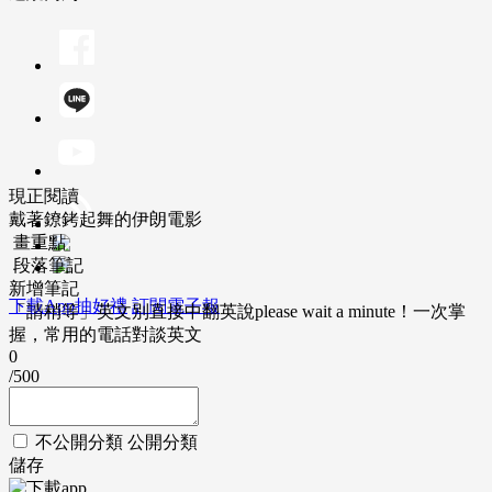
現正閱讀
戴著鐐銬起舞的伊朗電影
畫重點
段落筆記
新增筆記
下載App抽好禮
訂閱電子報
「請稍等」英文別直接中翻英說please wait a minute！一次掌
握，常用的電話對談英文
0
/500
不公開分類
公開分類
儲存