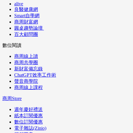
alive
良醫健康網
Smart自學網
商周財富網
圓桌趨勢論壇
百大顧問團
數位閱讀
商周線上讀
商周共學圈
新財富備忘錄
ChatGPT效率工作術
聲音商學院
商周線上課程
商周Store
週年慶好禮送
紙本訂閱優惠
數位訂閱優惠
電子雜誌(Zinio)