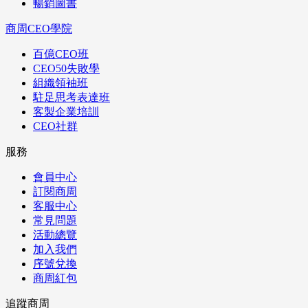
暢銷圖書
商周CEO學院
百億CEO班
CEO50失敗學
組織領袖班
駐足思考表達班
客製企業培訓
CEO社群
服務
會員中心
訂閱商周
客服中心
常見問題
活動總覽
加入我們
序號兌換
商周紅包
追蹤商周