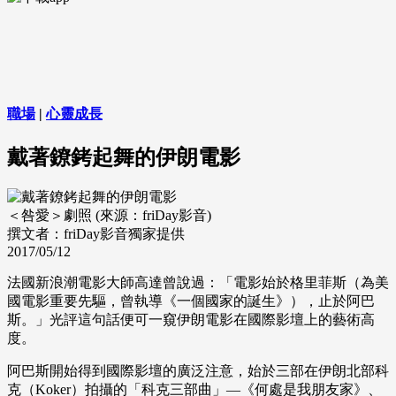
職場
|
心靈成長
戴著鐐銬起舞的伊朗電影
＜咎愛＞劇照 (來源：friDay影音)
撰文者：friDay影音獨家提供
2017/05/12
法國新浪潮電影大師高達曾說過：「電影始於格里菲斯（為美
國電影重要先驅，曾執導《一個國家的誕生》），止於阿巴
斯。」光評這句話便可一窺伊朗電影在國際影壇上的藝術高
度。
阿巴斯開始得到國際影壇的廣泛注意，始於三部在伊朗北部科
克（Koker）拍攝的「科克三部曲」—《何處是我朋友家》、