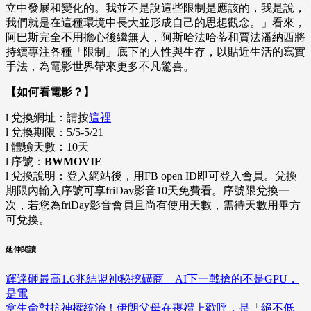
立中發展和變化的。我並不是說這些限制是應該的，我是說，
我們就是在這種環境中長大並形成自己的思想觀念。」看來，
阿巴斯完全不用擔心後繼無人，阿斯哈法哈蒂和賈法潘納西將
持續專注各種「限制」底下的人性與生存，以貼近生活的寫實
手法，為電影世界帶來更多不凡驚喜。
【如何看電影？】
l 兌換網址：請按
這裡
l 兌換期限：5/5-5/21
l 體驗天數：10天
l 序號：
BWMOVIE
l 兌換說明：登入網站後，用FB open ID即可登入會員。兌換
期限內輸入序號可享friDay影音10天免費看。序號限兌換一
次，若您為friDay影音會員且尚有使用天數，需待天數用畢方
可兌換。
延伸閱讀
輝達砸最高1.6兆結盟神秘挖礦商 AI下一戰搶的不是GPU，
是電
拿生命對抗神權統治！伊朗父母在喪禮上歡呼，是「絕不低