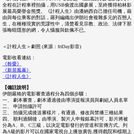
全程在計程車裡拍攝，用USB偷渡出國參展，至終獲得柏林影
展最高榮譽金熊獎。《計程人生》由潘納西自己擔任司機，藉
由與每位乘客的對話，羅列編織出伊朗社會複雜多元的百態人
生，在種種現實的荒謬性中，清楚看見宗教、政治、法律下那
張晦暗隱形的網，令人懾服與欽佩不已。
＜計程人生＞劇照 (來源：friDay影音)
電影收看連結：
《咎愛》
《新居風暴》
《計程人生》
【備註說明】
伊朗嚴格的電影審查過程分為四個步驟：
一、 劇本審查，劇本通過後由導演提報演員與劇組人員名單
二、 申請拍攝許可
三、 拍攝完成後送審樣片，有通過、修改與禁播三種結果
四、 順利過關後，由導演、製片人申報銀幕許可，影片將被
分為A、B、C三級，以決定電影發行的管道和宣傳方式。列
為A級的影片可以在國家電視台上播放廣告,獲得戲院和檔期上