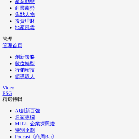
產業動態
商業趨勢
焦點人物
投資理財
地產風雲
管理
管理首頁
創新策略
數位轉型
行銷密技
領導馭人
Video
ESG
精選特輯
AI創新百強
名家專欄
MIT-U 企業探照燈
特別企劃
Podcast《商周Bar》