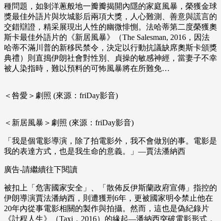
種問題，如剝洋蔥般地一瓣瓣揭開內隱的家庭風暴，榮獲金球
獎最佳外語片與坎城影后兩項大獎，人心難測、善意與謊言的
交錯辯證，精采展現出人性的幽微悱惻。法哈蒂第二度榮獲奧
斯卡最佳外語片的《新居風暴》（The Salesman, 2016，因法
哈蒂不滿川普的新移民禁令，決定以行動抗議缺席奧斯卡頒獎
典禮）則直搗伊朗社會對性別、貞操的敏感神經，當妻子不幸
被人染指時，難以預料的可怖風暴將在所難免…
＜咎愛＞劇照 (來源：friDay影音)
＜新居風暴＞劇照 (來源：friDay影音)
「我是個電影導演，除了拍電影外，我不會做別的事。電影是
我的表達方式，也是我生命的意義。」—賈法潘納西
廣告-請繼續往下閱讀
被扣上「危害國家安全」、「散佈反伊斯蘭政府宣傳」指控的
伊朗導演賈法潘納西，則遭獲刑6年，更被國家明令禁止他在
20年內從事電影相關的製作與拍攝。然而，這也是偽紀錄片
《計程人生》（Taxi，2016）的緣起—潘納西突破電影形式，