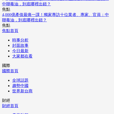
焦點
4,000億產值最痛一課！獨家專訪十位業者、專家、官員：中
聯毒油，到底哪裡出錯？
焦點
焦點首頁
時事分析
封面故事
今日最新
大家都在看
國際
國際首頁
全球話題
趨勢中國
世界新台商
財經
財經首頁