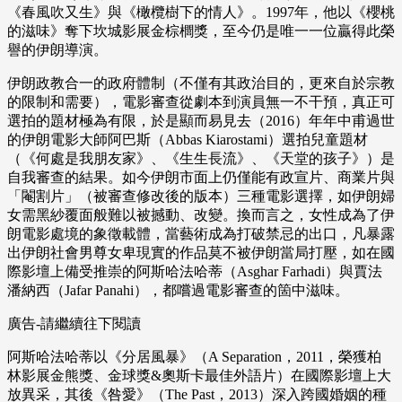
《春風吹又生》與《橄欖樹下的情人》。1997年，他以《櫻桃
的滋味》奪下坎城影展金棕櫚獎，至今仍是唯一一位贏得此榮
譽的伊朗導演。
伊朗政教合一的政府體制（不僅有其政治目的，更來自於宗教
的限制和需要），電影審查從劇本到演員無一不干預，真正可
選拍的題材極為有限，於是顯而易見去（2016）年年中甫過世
的伊朗電影大師阿巴斯（Abbas Kiarostami）選拍兒童題材
（《何處是我朋友家》、《生生長流》、《天堂的孩子》）是
自我審查的結果。如今伊朗市面上仍僅能有政宣片、商業片與
「閹割片」（被審查修改後的版本）三種電影選擇，如伊朗婦
女需黑紗覆面般難以被撼動、改變。換而言之，女性成為了伊
朗電影處境的象徵載體，當藝術成為打破禁忌的出口，凡暴露
出伊朗社會男尊女卑現實的作品莫不被伊朗當局打壓，如在國
際影壇上備受推崇的阿斯哈法哈蒂（Asghar Farhadi）與賈法
潘納西（Jafar Panahi），都嚐過電影審查的箇中滋味。
廣告-請繼續往下閱讀
阿斯哈法哈蒂以《分居風暴》（A Separation，2011，榮獲柏
林影展金熊獎、金球獎&奧斯卡最佳外語片）在國際影壇上大
放異采，其後《咎愛》（The Past，2013）深入跨國婚姻的種