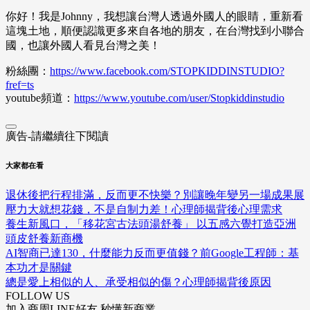
你好！我是Johnny，我想讓台灣人透過外國人的眼睛，重新看
這塊土地，順便認識更多來自各地的朋友，在台灣找到小聯合
國，也讓外國人看見台灣之美！
粉絲團：
https://www.facebook.com/STOPKIDDINSTUDIO?
fref=ts
youtube頻道：
https://www.youtube.com/user/Stopkiddinstudio
廣告-請繼續往下閱讀
大家都在看
退休後把行程排滿，反而更不快樂？別讓晚年變另一場成果展
壓力大就想花錢，不是自制力差！心理師揭背後心理需求
養生新風口，「移花宮古法頭湯舒養」 以五感六覺打造亞洲
頭皮舒養新商機
AI智商已達130，什麼能力反而更值錢？前Google工程師：基
本功才是關鍵
總是愛上相似的人、承受相似的傷？心理師揭背後原因
FOLLOW US
加入商周LINE好友 秒懂新商業