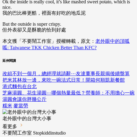
Ok the inside is really cool, it’s like mashed sweet potato, which is
nice.
我的巴比棒更酷，裡面有好吃的地瓜泥
But the outside is super crispy.
但外表卻又是酥脆的恰到好處
本文獲「不要鬧工作室」授權轉載，原文：
老外眼中的頂呱
呱: Taiwanese TKK Chicken Better Than KFC?
延伸閱讀
改組不到一個月，總經理就請辭⋯友達董事長親揭後續盤算
把米其林放一邊，來吃一碗法式日常！開箱何順凱新餐館
港式麵包在台北
芝麻湯圓、花生湯圓⋯哪個熱量最低？營養師：不用擔心一碗
湯圓會讓你胖幾公斤
糯米
麥當勞
老外眼中的台灣大小事
看更多
不要鬧工作室 Stopkiddinstudio