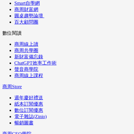
Smart自學網
商周財富網
圓桌趨勢論壇
百大顧問團
數位閱讀
商周線上讀
商周共學圈
新財富備忘錄
ChatGPT效率工作術
聲音商學院
商周線上課程
商周Store
週年慶好禮送
紙本訂閱優惠
數位訂閱優惠
電子雜誌(Zinio)
暢銷圖書
商周CEO學院