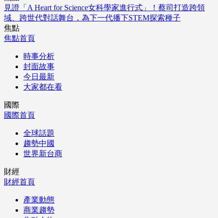
見證「A Heart for Science女科學家進行式」！蔡司打造跨領
域、跨世代對話舞台，為下一代播下STEM探索種子
焦點
焦點首頁
時事分析
封面故事
今日最新
大家都在看
國際
國際首頁
全球話題
趨勢中國
世界新台商
財經
財經首頁
產業動態
商業趨勢