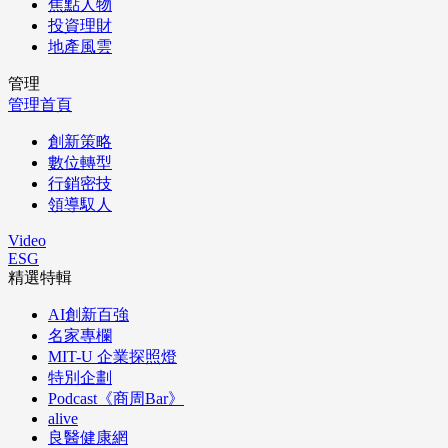
焦點人物
投資理財
地產風雲
管理
管理首頁
創新策略
數位轉型
行銷密技
領導馭人
Video
ESG
精選特輯
AI創新百強
名家專欄
MIT-U 企業探照燈
特別企劃
Podcast《商周Bar》
alive
良醫健康網