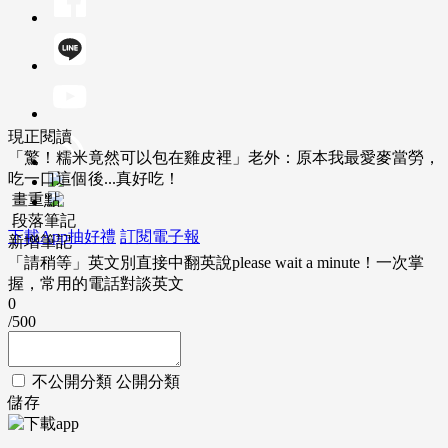
現正閱讀
「驚！糯米竟然可以包在雞皮裡」老外：原本我最愛麥當勞，
吃一口這個後...真好吃！
畫重點
段落筆記
下載App抽好禮
訂閱電子報
新增筆記
「請稍等」英文別直接中翻英說please wait a minute！一次掌
握，常用的電話對談英文
0
/500
不公開分類
公開分類
儲存