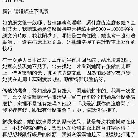
廣告-請繼續往下閱讀
她的網文很一般哪，各種無聊意淫哪。憑什麼值這麼多錢？直
到某天，我聽說她是怎麼保持每天持續更新5000～10000字的
網文的時候，我就閉嘴了。哪怕是生病住院，她也會一邊打著
點滴，一邊在病床上寫文章。她熟練掌握了在計程車上寫作的
技巧。
有一次她去日本出差，工作到半夜才回旅館，結果淩晨3點，
她室友發現她不見了。出去找她，才看到她蹲在旅館的走廊
上，借著微弱的光，吭哧吭哧寫文章。因為怕影響室友睡覺，
她就在走廊上寫到淩晨5點。勤奮得難以置信呀。
偶然的機會，得知她家是有錢人，開連鎖超市的。我再一次驚
了。寫文章這種髒活兒累活兒，富二代也幹？問她為什麼要這
麼拚，家裡不是挺有錢嗎？她說：「我最討厭你們這麼問了，
我家裡有錢，跟我有什麼關係？」呃，這話沒法接了。
對我來說，她的故事最大的勵志效果，就是每次我偷懶賴在床
上，不想寫稿的時候，想想她在旅館走廊上蹲著打字的樣子，
再想想我銀行帳戶的餘額，我就灰溜溜地起床，默默地打開了