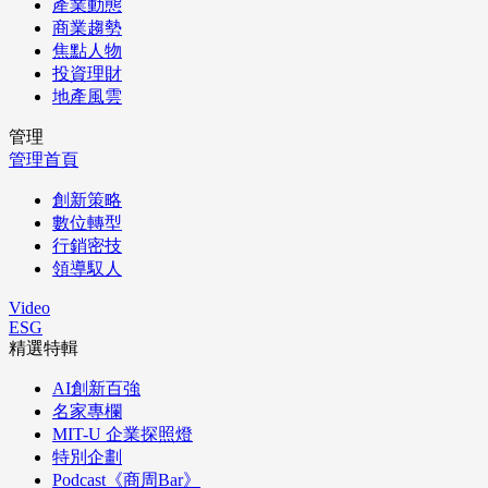
產業動態
商業趨勢
焦點人物
投資理財
地產風雲
管理
管理首頁
創新策略
數位轉型
行銷密技
領導馭人
Video
ESG
精選特輯
AI創新百強
名家專欄
MIT-U 企業探照燈
特別企劃
Podcast《商周Bar》