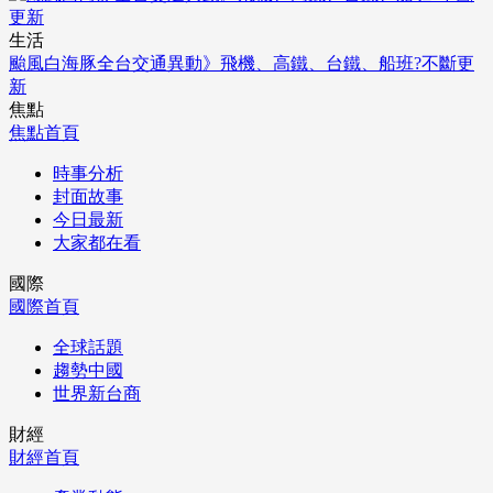
生活
颱風白海豚全台交通異動》飛機、高鐵、台鐵、船班?不斷更
新
焦點
焦點首頁
時事分析
封面故事
今日最新
大家都在看
國際
國際首頁
全球話題
趨勢中國
世界新台商
財經
財經首頁