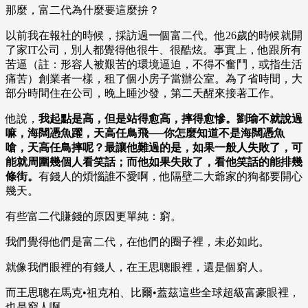
那麼，富二代為什麼要這麼拚？
以前我在報社的時候，採訪過一個富二代。他26歲的時候就開
了家IT公司，別人都覺得他很牛、很酷炫。事實上，他跟所有
苦逼（註：形容人被艱苦的環境逼迫，不得不奮鬥，或指生活
痛苦）創業者一樣，租了個小房子當辦公室。為了省時間，大
部分時間住在公司，晚上睡沙發，第二天醒來接著工作。
他說，
我起點是高，但是站得愈高，摔得愈慘。劉瑜不就說過
嘛，海闊憑魚躍，天高任鳥飛──你怎麼知道不是海闊憑魚
嗆，天高任鳥摔呢？最讓他難過的是，如果一般人失敗了，可
能就周圍幾個人看笑話；而他如果失敗了，看他笑話的能排幾
條街。
有錢人的煩惱誰不愛啊，他隔壁二大爺家的狗都要開心
幾天。
有些富二代賺錢的原因更單純：窮。
我們覺得他們是富二代，在他們的圈子裡，未必如此。
就像我們眼裡的有錢人，在王思聰眼裡，還是個窮人。
而王思聰在馬克•祖克柏、比爾•蓋茲這些全球超級富豪眼裡，
也是窮人啊。