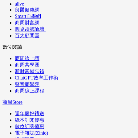
alive
良醫健康網
Smart自學網
商周財富網
圓桌趨勢論壇
百大顧問團
數位閱讀
商周線上讀
商周共學圈
新財富備忘錄
ChatGPT效率工作術
聲音商學院
商周線上課程
商周Store
週年慶好禮送
紙本訂閱優惠
數位訂閱優惠
電子雜誌(Zinio)