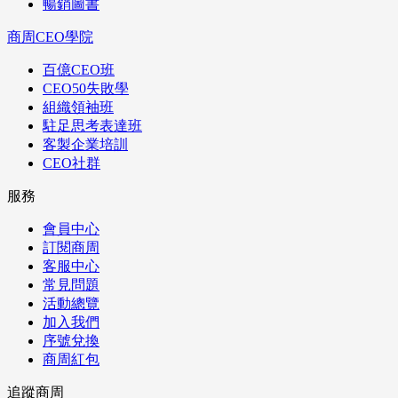
暢銷圖書
商周CEO學院
百億CEO班
CEO50失敗學
組織領袖班
駐足思考表達班
客製企業培訓
CEO社群
服務
會員中心
訂閱商周
客服中心
常見問題
活動總覽
加入我們
序號兌換
商周紅包
追蹤商周