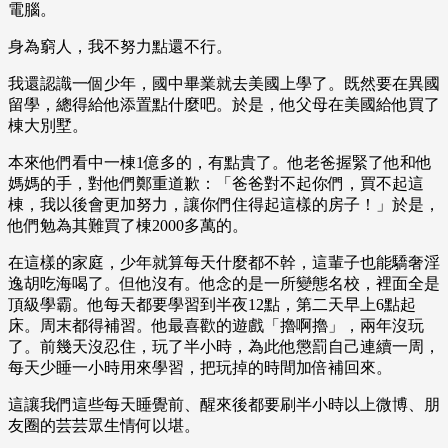
電腦。
身為窮人，我不努力點還不行。
我還認識一個少年，國中畢業就去美國上學了。既然要在異國
留學，總得給他添置點什麼吧。於是，他父母在美國給他買了
棟大別墅。
本來他們看中一棟1億多的，有點貴了。他老爸握緊了他和他
媽媽的手，對他們鄭重道歉：「爸爸對不起你們，買不起這
棟，我以後會更加努力，讓你們住得起這樣的房子！」於是，
他們勉為其難買了棟2000多萬的。
在這樣的家庭，少年就算每天什麼都不幹，這輩子也能驕奢淫
逸胡吃海喝了。但他沒有。他念的是一所變態名校，裡面全是
頂級學霸。他每天都要學習到半夜12點，第二天早上6點起
床。周末都得補習。他最喜歡的遊戲「擼啊擼」，兩年沒玩
了。前幾天沒忍住，玩了半小時，為此他懲罰自己連續一周，
每天少睡一小時用來學習，把玩掉的時間加倍補回來。
這讓我們這些每天睡覺前、醒來後都要刷半小時以上微博、朋
友圈的芸芸眾生情何以堪。