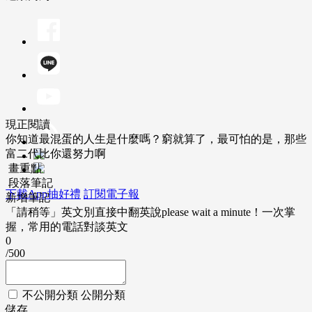
現正閱讀
你知道最混蛋的人生是什麼嗎？窮就算了，最可怕的是，那些
富二代比你還努力啊
畫重點
段落筆記
下載App抽好禮
訂閱電子報
新增筆記
「請稍等」英文別直接中翻英說please wait a minute！一次掌
握，常用的電話對談英文
0
/500
不公開分類
公開分類
儲存