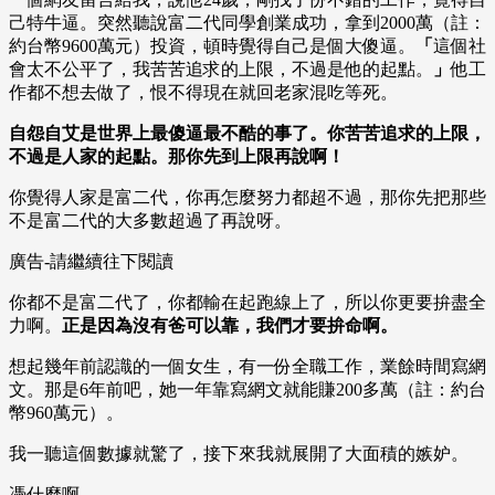
己特牛逼。突然聽說富二代同學創業成功，拿到2000萬（註：
約台幣9600萬元）投資，頓時覺得自己是個大傻逼。
「
這個社
會太不公平了，我苦苦追求的上限，不過是他的起點。
」
他工
作都不想去做了，恨不得現在就回老家混吃等死。
自怨自艾是世界上最傻逼最不酷的事了。你苦苦追求的上限，
不過是人家的起點。那你先到上限再說啊！
你覺得人家是富二代，你再怎麼努力都超不過，那你先把那些
不是富二代的大多數超過了再說呀。
廣告-請繼續往下閱讀
你都不是富二代了，你都輸在起跑線上了，所以你更要拚盡全
力啊。
正是因為沒有爸可以靠，我們才要拚命啊。
想起幾年前認識的一個女生，有一份全職工作，業餘時間寫網
文。那是6年前吧，她一年靠寫網文就能賺200多萬（註：約台
幣960萬元）。
我一聽這個數據就驚了，接下來我就展開了大面積的嫉妒。
憑什麼啊。