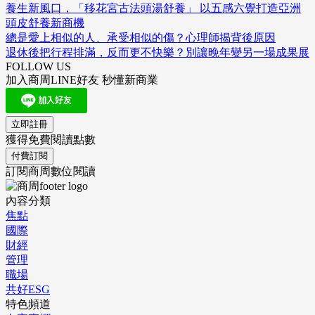
養生新風口，「移花宮古法頭湯舒養」 以五感六覺打造亞洲
頭皮舒養新商機
總是愛上相似的人、承受相似的傷？心理師揭背後原因
退休後把行程排滿，反而更不快樂？別讓晚年變另一場成果展
FOLLOW US
加入商周LINE好友 秒懂新商業
立即註冊
獲得免費閱讀點數
付費訂閱
訂閱商周數位閱讀
內容分類
焦點
國際
財經
管理
職場
共好ESG
特色頻道