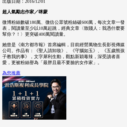
出版日期：2016/12/01
超人氣勵志作家／咪蒙
微博粉絲數破180萬、微信公眾號粉絲破600萬，每次文章一發
表，閱讀量至少以10萬起跳，經典文章〈致賤人：我憑什麼要
幫你？！〉更突破400萬閱讀量。
她曾是《南方都市報》首席編輯，目前經營萬物生長影視傳媒
公司。作品有：《聖人請卸妝》、《守腦如玉》、《五歲熊孩
子教我的事》，文字犀利生動，觀點新穎毒辣，深受讀者喜
愛，更被粉絲譽為「最胖且最不要臉的女作家」。
為您推薦