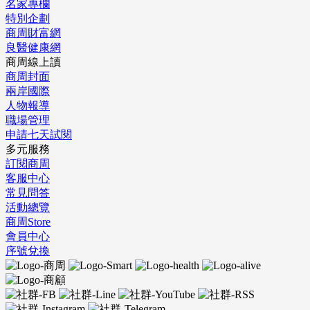
名家專欄
特別企劃
商周財富網
良醫健康網
商周線上讀
商周封面
兩岸國際
人物報導
職場管理
申請七天試閱
多元服務
訂閱商周
客服中心
常見問答
活動總覽
商周Store
會員中心
序號兌換