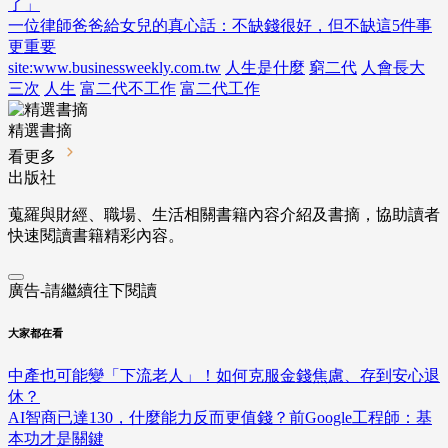
了」
一位律師爸爸給女兒的真心話：不缺錢很好，但不缺這5件事
更重要
site:www.businessweekly.com.tw
人生是什麼
窮二代
人會長大
三次
人生
富二代不工作
富二代工作
精選書摘
看更多
出版社
蒐羅與財經、職場、生活相關書籍內容介紹及書摘，協助讀者
快速閱讀書籍精彩內容。
廣告-請繼續往下閱讀
大家都在看
中產也可能變「下流老人」！如何克服金錢焦慮、存到安心退
休？
AI智商已達130，什麼能力反而更值錢？前Google工程師：基
本功才是關鍵