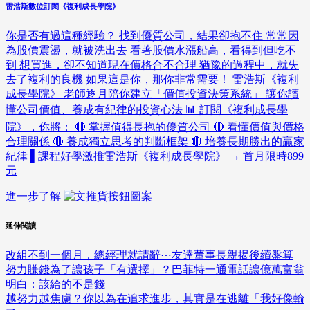
雷浩斯數位訂閱《複利成長學院》
你是否有過這種經驗？ 找到優質公司，結果卻抱不住 常常因
為股價震盪，就被洗出去 看著股價水漲船高，看得到但吃不
到 想買進，卻不知道現在價格合不合理 猶豫的過程中，就失
去了複利的良機 如果這是你，那你非常需要！ 雷浩斯《複利
成長學院》 老師逐月陪你建立「價值投資決策系統」 讓你讀
懂公司價值、養成有紀律的投資心法 📊 訂閱《複利成長學
院》，你將： 🔴 掌握值得長抱的優質公司 🔴 看懂價值與價格
合理關係 🔴 養成獨立思考的判斷框架 🔴 培養長期勝出的贏家
紀律 ▌課程好學激推雷浩斯《複利成長學院》 → 首月限時899
元
進一步了解
延伸閱讀
改組不到一個月，總經理就請辭⋯友達董事長親揭後續盤算
努力賺錢為了讓孩子「有選擇」？巴菲特一通電話讓億萬富翁
明白：該給的不是錢
越努力越焦慮？你以為在追求進步，其實是在逃離「我好像輸