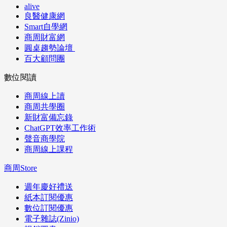
alive
良醫健康網
Smart自學網
商周財富網
圓桌趨勢論壇
百大顧問團
數位閱讀
商周線上讀
商周共學圈
新財富備忘錄
ChatGPT效率工作術
聲音商學院
商周線上課程
商周Store
週年慶好禮送
紙本訂閱優惠
數位訂閱優惠
電子雜誌(Zinio)