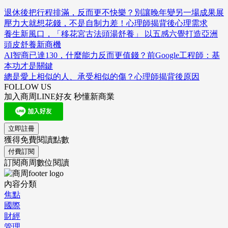
退休後把行程排滿，反而更不快樂？別讓晚年變另一場成果展
壓力大就想花錢，不是自制力差！心理師揭背後心理需求
養生新風口，「移花宮古法頭湯舒養」 以五感六覺打造亞洲
頭皮舒養新商機
AI智商已達130，什麼能力反而更值錢？前Google工程師：基
本功才是關鍵
總是愛上相似的人、承受相似的傷？心理師揭背後原因
FOLLOW US
加入商周LINE好友 秒懂新商業
立即註冊
獲得免費閱讀點數
付費訂閱
訂閱商周數位閱讀
內容分類
焦點
國際
財經
管理