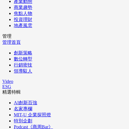
產業動態
商業趨勢
焦點人物
投資理財
地產風雲
管理
管理首頁
創新策略
數位轉型
行銷密技
領導馭人
Video
ESG
精選特輯
AI創新百強
名家專欄
MIT-U 企業探照燈
特別企劃
Podcast《商周Bar》