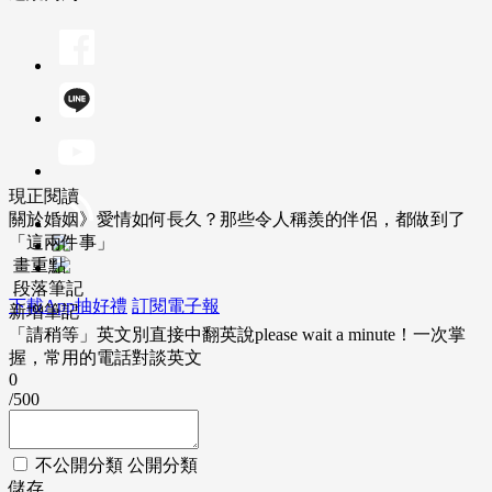
現正閱讀
關於婚姻》愛情如何長久？那些令人稱羨的伴侶，都做到了
「這兩件事」
畫重點
段落筆記
下載App抽好禮
訂閱電子報
新增筆記
「請稍等」英文別直接中翻英說please wait a minute！一次掌
握，常用的電話對談英文
0
/500
不公開分類
公開分類
儲存