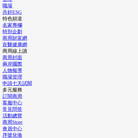
職場
共好ESG
特色頻道
名家專欄
特別企劃
商周財富網
良醫健康網
商周線上讀
商周封面
兩岸國際
人物報導
職場管理
申請七天試閱
多元服務
訂閱商周
客服中心
常見問答
活動總覽
商周Store
會員中心
序號兌換