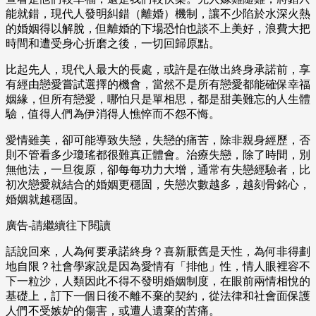
能就錯，現代人發明糾錯（離婚）機制，讓不少陷於水深火熱
的婚姻得以解脫，但離婚的下場恐怕也談不上美好，浪費大把
時間和遭受身心折磨之後，一切回歸原點。
比起先人，現代人最大的長處，或許是在做出終身承諾前，享
有經由戀愛嘗試選擇的機會，當然不是所有戀愛都能確保幸福
姻緣，但所有戀愛，哪怕只是單相思，都是甜美難忘的人生體
驗，值得人們為伊消得人憔悴而不怨不悔。
愛情雖美，卻可能導致失戀，失戀的痛苦，除非親身經歷，否
則不管看多少瓊瑤都很難真正體會。治療失戀，除了時間，別
無他法，一旦復原，卻每每功力大增，通常有失戀經驗者，比
初次戀愛就結合的婚姻更穩固，失戀次數越多，越刻骨銘心，
婚姻就越穩固。
廣告-請繼續往下閱讀
話說回來，人為何要承諾終身？喜新厭舊是天性，為何非得劃
地自限？社會學家說是因為愛情有「排他」性，情人眼裡容不
下一粒沙，人類因此不得不發明婚姻制度，在眼前兩情相悅的
基礎上，訂下一個日後不離不棄的契約，從法律和社會面保護
人們不受嫉妒的傷害，或遭人遺棄的苦痛。