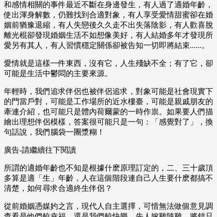
和感情相關的事件最近不斷在身邊發生，有人過了適婚年齡，
使出渾身解數，仍難找到合適對象，有人享受愛情甜蜜卻在婚
姻前猶豫退縮，有人失戀後久久走不出失落陰影，有人歡喜脫
離光棍卻發現婚姻生活不如想像美好，有人結婚多年才發現所
愛另有其人，有人習慣穩定關係卻被告知一切即將結束......。
愛情就是這樣一件東西，沒有它，人生殘缺不全；有了它，卻
可能是生活中鬱悶的主要來源。
年輕時，我們追求伴侶也被伴侶追求，對象可能是社會現實下
的門當戶對，可能是工作場所的近水樓臺，可能是親戚朋友的
牽連介紹，也可能只是體內荷爾蒙的一時作祟。如果要人們描
繪出理想伴侶模樣，答案很可能只是一句：「感覺對了」，換
句話說，我們腦袋一團漿糊！
廣告-請繼續往下閱讀
所謂的適婚年齡也不知是根據什麽原理訂定的，二、三十歲頂
多算是適「生」年齡，人在這個階段連自己人生要什麽都搞不
清楚，如何尋求合適終生伴侶？
從前婚姻憑媒妁之言，現代人自主選擇，可惜無法做個意見調
查看是他們較幸福，還是我們較快樂。先人嫁雞隨雞，將錯只