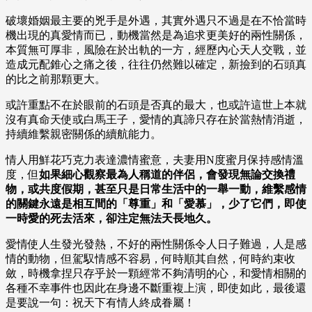
破壞婚姻最主要的兇手是外遇，其實外遇只不過是在不恰當時
機出現的真愛情而已，動機當然是為追求更美好的兩性關係，
本質無可厚非，風險在於出軌的一方，經歷內心天人交戰，並
造成元配錐心之痛之後，往往仍然難以確定，新撿到的石頭真
的比之前那顆更大。
或許重點不在於眼前的石頭是否真的最大，也或許這世上本就
沒有真命天使或白馬王子，愛情的真諦只存在於當熱情消逝，
持續維繫親密關係的續航能力。
情人用鮮花巧克力表達濃情蜜意，夫妻用N度蜜月保持感情溫
度，但
如果細心觀察最為人稱道的伴侶，會發現無論交換禮
物，或共度假期，甚至只是日常生活中的一舉一動，維繫感情
的關鍵永遠是相互間的「尊重」和「愛慕」，少了它們，即使
一時愛的死去活來，卻注定無法天長地久。
愛情使人生發光發熱，不好的兩性關係令人日子難過，人是感
情的動物，但駕馭情感不容易，何時順其自然，何時約束收
斂，時機拿捏只存乎於一顆經常不夠清明的心，和愛情相關的
各種不幸事件也因此在身邊不斷重複上演，即使如此，最後還
是要說一句：祝天下有情人終成眷屬！