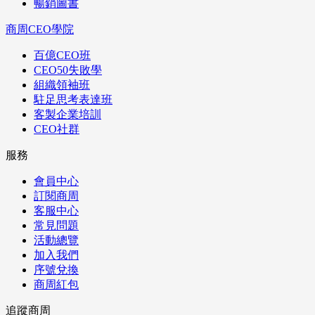
暢銷圖書
商周CEO學院
百億CEO班
CEO50失敗學
組織領袖班
駐足思考表達班
客製企業培訓
CEO社群
服務
會員中心
訂閱商周
客服中心
常見問題
活動總覽
加入我們
序號兌換
商周紅包
追蹤商周