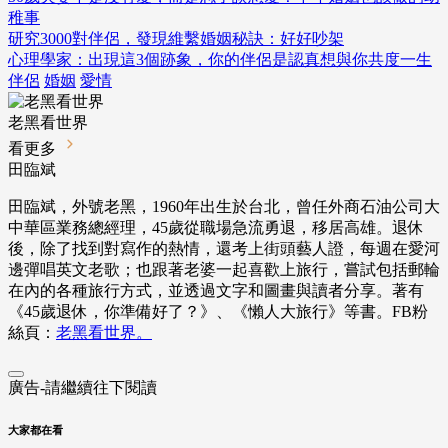
稚事
研究3000對伴侶，發現維繫婚姻秘訣：好好吵架
心理學家：出現這3個跡象，你的伴侶是認真想與你共度一生
伴侶
婚姻
愛情
老黑看世界
看更多
田臨斌
田臨斌，外號老黑，1960年出生於台北，曾任外商石油公司大
中華區業務總經理，45歲從職場急流勇退，移居高雄。退休
後，除了找到對寫作的熱情，還考上街頭藝人證，每週在愛河
邊彈唱英文老歌；也跟著老婆一起喜歡上旅行，嘗試包括郵輪
在內的各種旅行方式，並透過文字和圖畫與讀者分享。著有
《45歲退休，你準備好了？》、《懶人大旅行》等書。FB粉
絲頁：
老黑看世界。
廣告-請繼續往下閱讀
大家都在看