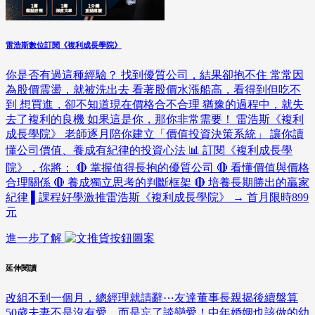
雷浩斯數位訂閱《複利成長學院》
你是否有過這種經驗？ 找到優質公司，結果卻抱不住 常常因
為股價震盪，就被洗出去 看著股價水漲船高，看得到但吃不
到 想買進，卻不知道現在價格合不合理 猶豫的過程中，就失
去了複利的良機 如果這是你，那你非常需要！ 雷浩斯《複利
成長學院》 老師逐月陪你建立「價值投資決策系統」 讓你讀
懂公司價值、養成有紀律的投資心法 📊 訂閱《複利成長學
院》，你將： 🔴 掌握值得長抱的優質公司 🔴 看懂價值與價格
合理關係 🔴 養成獨立思考的判斷框架 🔴 培養長期勝出的贏家
紀律 ▌課程好學激推雷浩斯《複利成長學院》 → 首月限時899
元
進一步了解
延伸閱讀
改組不到一個月，總經理就請辭⋯友達董事長親揭後續盤算
50歲夫妻不是沒有愛，而是忘了談戀愛！中年婚姻也該做的幼