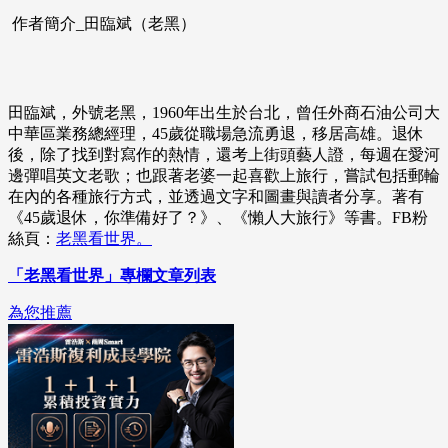
作者簡介_田臨斌（老黑）
田臨斌，外號老黑，1960年出生於台北，曾任外商石油公司大
中華區業務總經理，45歲從職場急流勇退，移居高雄。退休
後，除了找到對寫作的熱情，還考上街頭藝人證，每週在愛河
邊彈唱英文老歌；也跟著老婆一起喜歡上旅行，嘗試包括郵輪
在內的各種旅行方式，並透過文字和圖畫與讀者分享。著有
《45歲退休，你準備好了？》、《懶人大旅行》等書。FB粉
絲頁：
老黑看世界。
「老黑看世界」專欄文章列表
為您推薦