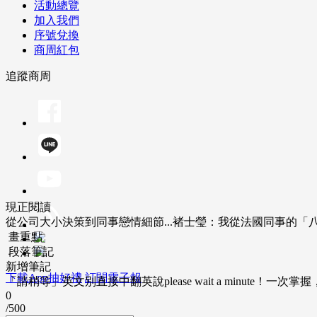
活動總覽
加入我們
序號兌換
商周紅包
追蹤商周
現正閱讀
從公司大小決策到同事戀情細節...褚士瑩：我從法國同事的「
畫重點
段落筆記
新增筆記
下載App抽好禮
訂閱電子報
「請稍等」英文別直接中翻英說please wait a minute！一
0
/500