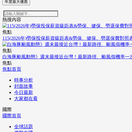
年度最大優惠
熱搜內容
焦點
115(2026年)勞保投保薪資級距表&勞保、健保、勞退保費對照
焦點
白海豚颱風動態》週末最接近台灣！最新路徑、颱風假機率一
焦點
焦點首頁
時事分析
封面故事
今日最新
大家都在看
國際
國際首頁
全球話題