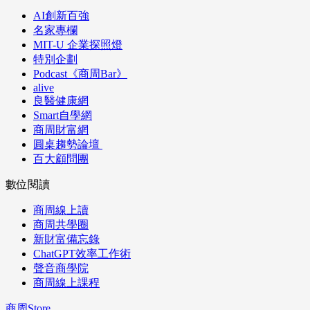
AI創新百強
名家專欄
MIT-U 企業探照燈
特別企劃
Podcast《商周Bar》
alive
良醫健康網
Smart自學網
商周財富網
圓桌趨勢論壇
百大顧問團
數位閱讀
商周線上讀
商周共學圈
新財富備忘錄
ChatGPT效率工作術
聲音商學院
商周線上課程
商周Store