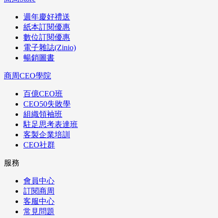
週年慶好禮送
紙本訂閱優惠
數位訂閱優惠
電子雜誌(Zinio)
暢銷圖書
商周CEO學院
百億CEO班
CEO50失敗學
組織領袖班
駐足思考表達班
客製企業培訓
CEO社群
服務
會員中心
訂閱商周
客服中心
常見問題