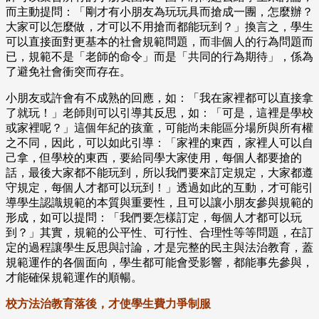
而主動提問：「剛才有小朋友為玩玩具而搶成一團，怎麼辦？
大家可以怎麼做，才可以不用搶而都能玩到？」換言之，學生
可以直接面對更基本的社會規範問題，而非個人的行為問題而
已，規範不是「老師的命令」而是「共同的行為期待」，係為
了避免社會衝突而存在。
小朋友或許會有不成熟的回應，如：「我在家裡都可以直接拿
了就玩！」老師則可以引導其反思，如：「可是，這裡是學校
或家裡呢？」這個年紀的孩童，可能尚未能區分場所與所有權
之不同，因此，可以如此引導：「家裡的東西，家裡人可以自
己拿，但學校的東西，要給同學大家使用，每個人都要搶的
話，最後大家都不能玩到，所以我們要來訂定規定，大家都遵
守規定，每個人才都可以玩到！」透過如此的互動，才可能引
導學生認識規範的本質與重要性，且可以讓小朋友參與規範的
形成，如可以提問：「我們要怎樣訂定，每個人才都可以玩
到？」其實，規範的公平性、可行性、合理性等等問題，在訂
定的過程讓學生反思與討論，才是完整的民主與法治教育，蓋
規範運作的各個面向，學生都可能會受影響，都能事先參與，
才能確保規範運作的順暢。
校方法治教育落後，才使學生費力爭制服