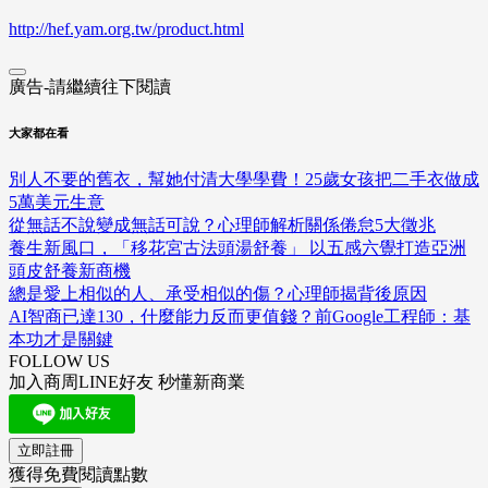
http://hef.yam.org.tw/product.html
廣告-請繼續往下閱讀
大家都在看
別人不要的舊衣，幫她付清大學學費！25歲女孩把二手衣做成
5萬美元生意
從無話不說變成無話可說？心理師解析關係倦怠5大徵兆
養生新風口，「移花宮古法頭湯舒養」 以五感六覺打造亞洲
頭皮舒養新商機
總是愛上相似的人、承受相似的傷？心理師揭背後原因
AI智商已達130，什麼能力反而更值錢？前Google工程師：基
本功才是關鍵
FOLLOW US
加入商周LINE好友 秒懂新商業
立即註冊
獲得免費閱讀點數