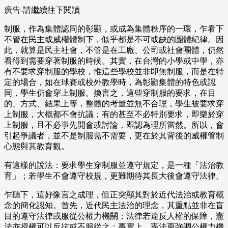
廣告-請繼續往下閱讀
制服，作為集體認同的彰顯，或成為集體秩序的一環，乍看下
不管在民主或威權體制下，似乎都是不可或缺的團體紀律。因
此，就算是民主社會，不管是在工廠、公司或社會團體，仍然
看得到需要穿著制服的時候。其實，在台灣的小學或中學，亦
有不要求穿制服的學校，惟這些學校並非即無制服，而是在特
定的場合，如在球賽或校外教學時，為彰顯集體的特色或認
同，學生仍會穿上制服。換言之，這些穿制服的要求，在目
的、方式、結果上等，整體的考量並無不合理，學生被要求穿
上制服，大概都不會抗議；有的甚至不必特別要求，即樂於穿
上制服，且不必事先開會或討論，即認為理所當然。所以，會
引起爭議者，並不是制服需不需要，更在於其背後的威權管制
心態與其教育觀。
有這樣的說法：要求學生穿制服並遵守規定，是一種「法治教
育」；若學生不會遵守校規，更難期待其長大後會遵守法律。
乍聽下，這好像言之成理，但正突顯其對於近代法治或教育概
念的簡化認知。首先，近代民主法治的理念，其重點並非在盲
目的遵守法律或服從公權力機關；法律若違反人權的保障，憲
法亦授權可以反抗或不服從之；事實上，憲法更強調公權力機