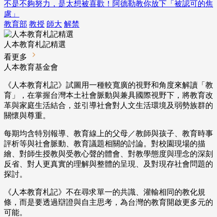
不是不夠努力，是太想被喜歡！阿德勒教你放下「被認可的焦
慮」
教育部
教授
師大
解禁
人本教育札記精選
看更多
人本教育基金會
《人本教育札記》試圖用一種較寬廣的視野和角度來解讀「教
育」，在掌握台灣本土社會脈動與兼具國際視野下，將教育改
革與家庭生活結合，並引導社會對人文生活環境及弱勢族群的
關懷與尊重。
每期均含特別報導、教育線上的父母／教師與孩子、教育時事
評析等與社會脈動、教育議題相關的討論。對校園現場的描
繪、對師生授教與受教心聲的體會、對教學態度與理念的深刻
反省、對人更真實的理解與整體的呈現、及對現存社會問題的
探討。
《人本教育札記》不在尋求單一的共識、灌輸相同的教化規
條，而是要透過辯證與自主思考，為台灣的教育開啟更多元的
可能。