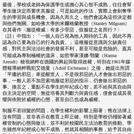
最後，學校或老師為保護學生或擔心其心智不成熟，往往會幫
學生做決定而要求其服從，可是如此的作法，實際上會剝奪學
生的學習與成長機會。因為久而久之，他們會認為這些決定都
與他們無關。如哈佛大學的米爾格蘭教授（Stanley Milgram）
在其著作〈服從權威：有多少罪惡，假服從之名而行？〉
（註）中指出：「一個人自己視為他人期待的工具，因此不再
認為自己要為自己的行為負責。」這種服從意識與欠缺責任
感，對民主與法治社會的發展不利，甚至可能是危險的。蓋其
可能成為專制極權的溫床，如哲學家漢娜‧鄂蘭（Hanna
Arendt）檢視納粹在德國的興起與取得政權，特別在1961年媒
體報導納粹戰犯艾德曼（Adolf Eichmann）之後，她提出所謂
「平庸的邪惡」來提醒世人，不是很邪惡的人才會做出邪惡的
事，一般人若不加思索地服從邪惡的指示，仍會做出邪惡的
事。換言之，重點不在學生的年紀或心智，若不給與其自由與
自主決定的空間，無從培養其判斷力與責任感，僅會促成其畏
懼與依附於威權的心態，甚至自己也成為威權。
制服不若頭髮的問題，在學生權利的影響上顯著；惟在法律上
沒有問題，並非表示在教育上即正確。特別是學校仍殘留著威
權管制的心態與做法，並不利於校園民主法治教育的推動。學
生雖然年紀輕或心智不成熟，然就其相關的事務，給予其自由