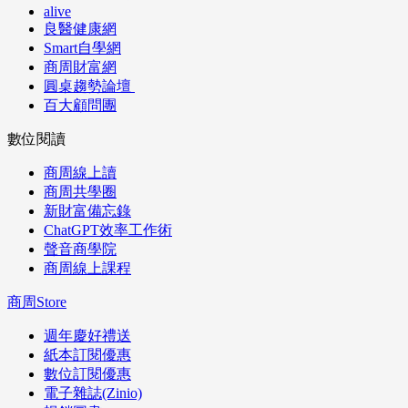
alive
良醫健康網
Smart自學網
商周財富網
圓桌趨勢論壇
百大顧問團
數位閱讀
商周線上讀
商周共學圈
新財富備忘錄
ChatGPT效率工作術
聲音商學院
商周線上課程
商周Store
週年慶好禮送
紙本訂閱優惠
數位訂閱優惠
電子雜誌(Zinio)