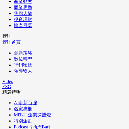
產業動態
商業趨勢
焦點人物
投資理財
地產風雲
管理
管理首頁
創新策略
數位轉型
行銷密技
領導馭人
Video
ESG
精選特輯
AI創新百強
名家專欄
MIT-U 企業探照燈
特別企劃
Podcast《商周Bar》