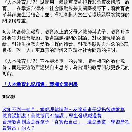
《人本教育札記》試圖用一種較寬廣的視野和角度來解讀「教
育」，在掌握台灣本土社會脈動與兼具國際視野下，將教育改
革與家庭生活結合，並引導社會對人文生活環境及弱勢族群的
關懷與尊重。
每期均含特別報導、教育線上的父母／教師與孩子、教育時事
評析等與社會脈動、教育議題相關的討論。對校園現場的描
繪、對師生授教與受教心聲的體會、對教學態度與理念的深刻
反省、對「人」更真實的理解及對現存社會問題的探討。
《人本教育札記》不在尋求單一的共識、灌輸相同的教化規
條，而是要透過辯證與自主思考，為台灣的教育開啟更多元的
可能。
「人本教育札記精選」專欄文章列表
延伸閱讀
改組不到一個月，總經理就請辭⋯友達董事長親揭後續盤算
教育諜對諜！美教授用AI備課，學生發現喊退費
台灣教育制度是要孩子「真實做自己」，還是要當「學習歷程
最豐富」的人？