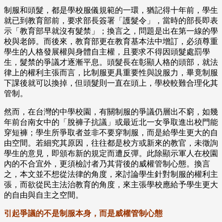
制服和頭髮，都是學校服儀規範的一環，猶記得十年前，學生
就已到教育部前，要求部長簽署「護髮令」，當時的部長即表
示「教育部早就沒有髮禁」；換言之，問題是出在第一線的學
校與老師。而後來，教育部更在教育基本法中增訂，必須尊重
學生的人格發展權與身體自主權，且要求不得因頭髮處罰學
生，髮禁的爭議才逐漸平息。頭髮長在彰顯人格的頭部，就法
律上的權利主張而言，比制服更具重要性與說服力，畢竟制服
下課後就可以換掉，但頭髮則一直在頭上，學校較難合理化其
管制。
然而，在台灣的中學校園，有關制服的爭議仍層出不窮，如幾
年前台南女中的「脫褲子抗議」或最近北一女爭取進出校門能
穿短褲；學生所爭取者並非不要穿制服，而是給學生更大的自
由空間。若細究其原因，往往都是校方或新來的教官，未徵詢
學生的意見，即頒布新的規定而遭反彈。此除顯示軍人在校園
內的不合宜外，更須檢討者乃其背後的威權管制心態。換言
之，本文並不想從法律的角度，來討論學生針對制服的權利主
張，而欲從民主法治教育的角度，來主張學校應給予學生更大
的自由與自主之空間。
引起爭議的不是制服本身，而是威權管制心態