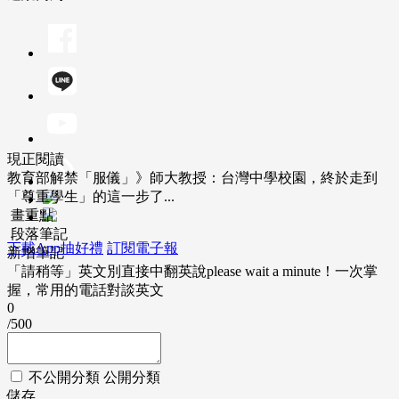
現正閱讀
教育部解禁「服儀」》師大教授：台灣中學校園，終於走到
「尊重學生」的這一步了...
畫重點
段落筆記
下載App抽好禮
訂閱電子報
新增筆記
「請稍等」英文別直接中翻英說please wait a minute！一次掌
握，常用的電話對談英文
0
/500
不公開分類
公開分類
儲存