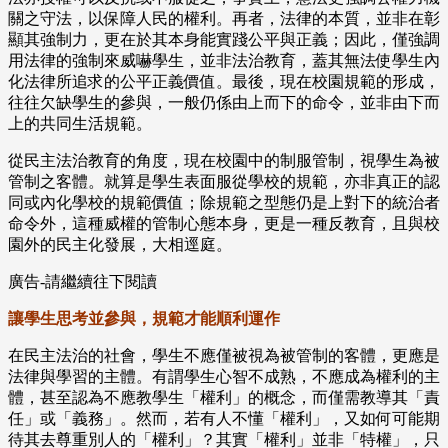
關之守法，以保障人民的權利。再者，法律的本質，並非在彰
顯其強制力，更在於其本身能實踐公平與正義；因此，僅強調
用法律的強制來威嚇學生，並非法治教育，蓋其無法使學生內
化法律所追求的公平正義價值。最後，現在校園規範的形成，
往往欠缺學生的參與，一般仍係由上而下的命令，並非由下而
上的共同生活規範。
從民主法治教育的角度，現在校園中的制服管制，視學生為被
管制之客體。就算是學生表面服從學校的規範，亦非真正的認
同或內化學校的規範價值；除規範之型態仍是上對下的統治者
命令外，這種威權的管制心態本身，更是一種反教育，且與校
園外的民主化發展，大相逕庭。
廣告-請繼續往下閱讀
讓學生思考並參與，規範才能順利運作
在民主法治的社會，學生不應僅被視為被管制的客體，更應是
法律與學習的主體。有謂學生心智不成熟，不應成為權利的主
體，甚至認為不應教學生「權利」的概念，而僅需教導其「責
任」或「義務」。然而，若有人不懂「權利」，又如何可能期
待其去尊重別人的「權利」？其實「權利」並非「特權」，只