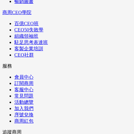
暢銷圖書
商周CEO學院
百億CEO班
CEO50失敗學
組織領袖班
駐足思考表達班
客製企業培訓
CEO社群
服務
會員中心
訂閱商周
客服中心
常見問題
活動總覽
加入我們
序號兌換
商周紅包
追蹤商周