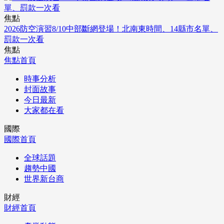
焦點
2026防空演習8/10中部斷網登場！北南東時間、14縣市名單、
罰款一次看
焦點
焦點首頁
時事分析
封面故事
今日最新
大家都在看
國際
國際首頁
全球話題
趨勢中國
世界新台商
財經
財經首頁