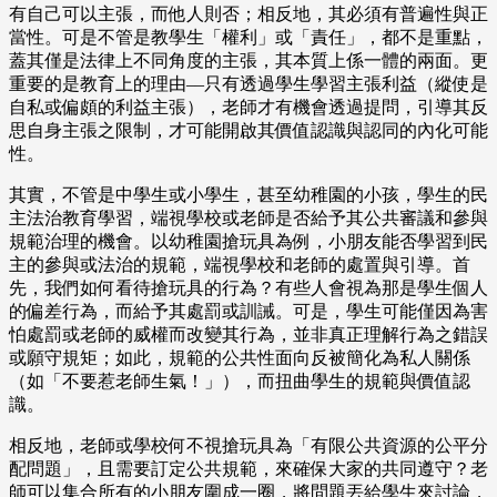
有自己可以主張，而他人則否；相反地，其必須有普遍性與正
當性。可是不管是教學生「權利」或「責任」，都不是重點，
蓋其僅是法律上不同角度的主張，其本質上係一體的兩面。更
重要的是教育上的理由––只有透過學生學習主張利益（縱使是
自私或偏頗的利益主張），老師才有機會透過提問，引導其反
思自身主張之限制，才可能開啟其價值認識與認同的內化可能
性。
其實，不管是中學生或小學生，甚至幼稚園的小孩，學生的民
主法治教育學習，端視學校或老師是否給予其公共審議和參與
規範治理的機會。以幼稚園搶玩具為例，小朋友能否學習到民
主的參與或法治的規範，端視學校和老師的處置與引導。首
先，我們如何看待搶玩具的行為？有些人會視為那是學生個人
的偏差行為，而給予其處罰或訓誡。可是，學生可能僅因為害
怕處罰或老師的威權而改變其行為，並非真正理解行為之錯誤
或願守規矩；如此，規範的公共性面向反被簡化為私人關係
（如「不要惹老師生氣！」），而扭曲學生的規範與價值認
識。
相反地，老師或學校何不視搶玩具為「有限公共資源的公平分
配問題」，且需要訂定公共規範，來確保大家的共同遵守？老
師可以集合所有的小朋友圍成一圈，將問題丟給學生來討論，