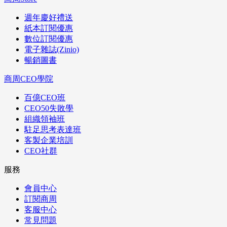
週年慶好禮送
紙本訂閱優惠
數位訂閱優惠
電子雜誌(Zinio)
暢銷圖書
商周CEO學院
百億CEO班
CEO50失敗學
組織領袖班
駐足思考表達班
客製企業培訓
CEO社群
服務
會員中心
訂閱商周
客服中心
常見問題