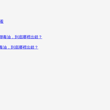
聯毒油，到底哪裡出錯？