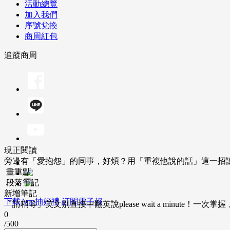
活動總覽
加入我們
序號兌換
商周紅包
追蹤商周
現正閱讀
旁邊有「愛抱怨」的同事，好煩？用「重複他說的話」這一招
畫重點
段落筆記
新增筆記
下載App抽好禮
訂閱電子報
「請稍等」英文別直接中翻英說please wait a minute！一
0
/500