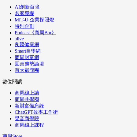
AI創新百強
名家專欄
MIT-U 企業探照燈
特別企劃
Podcast《商周Bar》
alive
良醫健康網
Smart自學網
商周財富網
圓桌趨勢論壇
百大顧問團
數位閱讀
商周線上讀
商周共學圈
新財富備忘錄
ChatGPT效率工作術
聲音商學院
商周線上課程
商周Store