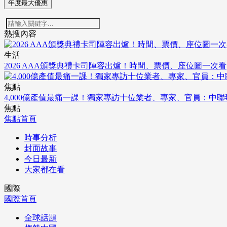
年度最大優惠
熱搜內容
生活
2026 AAA頒獎典禮卡司陣容出爐！時間、票價、座位圖一次看
焦點
4,000億產值最痛一課！獨家專訪十位業者、專家、官員：中
焦點
焦點首頁
時事分析
封面故事
今日最新
大家都在看
國際
國際首頁
全球話題