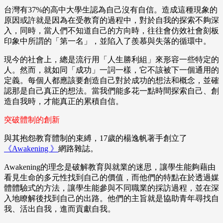
台灣有37%的高中大學生認為自己沒有自信。造成這種現象的
原因或許就是因為在受教育的過程中，對於自我的探索不夠深
入，同時，當人們不知道自己的方向時，往往會仿效社會刻板
印象中所謂的「第一名」，並陷入了羨慕與失落的循環中。
現今的社會上，總是流行用「人生勝利組」來形容一些特定的
人。然而，就如同「成功」一詞一樣，它不該被下一個通用的
定義。每個人都應該要創造自己對於成功的想法和概念，並確
認那是自己真正的想法。當我們能多花一點時間探索自己、創
造自我時，才能真正的累積自信。
突破體制的創新
與其抱怨教育體制的束縛，17歲的楊逸帆著手創立了
《Awakening 》
網路雜誌。
Awakening的理念是破解教育與就業的迷思，讓學生能夠藉由
看見生命的多元性找到自己的價值，而他們的特點在於透過媒
體體驗式的方法，讓學生能參與不同職業的採訪過程，並在深
入地瞭解後找到自己的出路。他們的主旨就是協助青年尋找自
我、活出自我，進而貢獻自我。