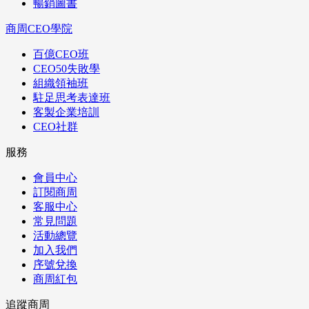
暢銷圖書
商周CEO學院
百億CEO班
CEO50失敗學
組織領袖班
駐足思考表達班
客製企業培訓
CEO社群
服務
會員中心
訂閱商周
客服中心
常見問題
活動總覽
加入我們
序號兌換
商周紅包
追蹤商周