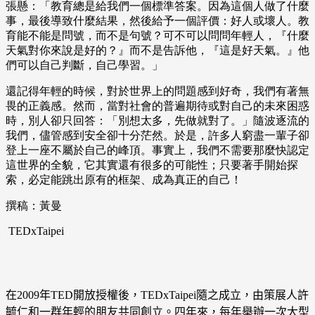
張懸：「教育總是給我們一個標準答案。因為這個人做了什麼
事，最後導致什麼結果，然後給予一個評價：好人或壞人。教
育能不能是問號，而不是句號？可不可以問問年輕人，『什麼
天氣對你來說是好的？』而不是告訴他，『這是好天氣。』他
們可以自己判斷，自己學習。」
還記得年輕的時候，對於世界上的問題感到好奇，我們有著無
畏的正義感。然而，當對社會的普遍期待或對自己的未來困惑
時，別人卻只回答：「別想太多，先做就對了。」隨波逐流的
我們，儘管感到安全卻十分茫然。於是，許多人窮盡一輩子卻
登上一座不屬於自己的峰頂。事實上，我們不需要那麼快認定
這世界的全貌，它其實還有很多的可能性；只要著手開始探
索，必定能跳出原有的框架、成為真正的自己！
撰稿：黃曼
TEDxTaipei
在
2009
年
TED
開放授權後，
TEDxTaipei
隨之成立，由策展人許
毓仁和一群年輕的朋友共同創立。四年來，每年舉辦一次大型