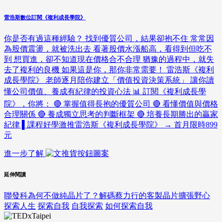
雷浩斯數位訂閱《複利成長學院》
你是否有過這種經驗？ 找到優質公司，結果卻抱不住 常常因
為股價震盪，就被洗出去 看著股價水漲船高，看得到但吃不
到 想買進，卻不知道現在價格合不合理 猶豫的過程中，就失
去了複利的良機 如果這是你，那你非常需要！ 雷浩斯《複利
成長學院》 老師逐月陪你建立「價值投資決策系統」 讓你讀
懂公司價值、養成有紀律的投資心法 📊 訂閱《複利成長學
院》，你將： 🔴 掌握值得長抱的優質公司 🔴 看懂價值與價格
合理關係 🔴 養成獨立思考的判斷框架 🔴 培養長期勝出的贏家
紀律 ▌課程好學激推雷浩斯《複利成長學院》 → 首月限時899
元
進一步了解
延伸閱讀
聯發科為何不做純晶片了？解碼蔡力行的客製晶片擴張野心
探索人生
探索自我
自我探索
如何探索自我