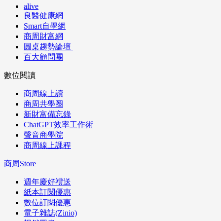
alive
良醫健康網
Smart自學網
商周財富網
圓桌趨勢論壇
百大顧問團
數位閱讀
商周線上讀
商周共學圈
新財富備忘錄
ChatGPT效率工作術
聲音商學院
商周線上課程
商周Store
週年慶好禮送
紙本訂閱優惠
數位訂閱優惠
電子雜誌(Zinio)