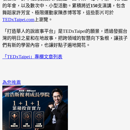
的年會，以及數次中、小型活動。累積將近
150
支演講，包含
舞蹈家許芳宜、極限運動家陳彥博等等，這些影片可於
TEDxTaipei.com
上瀏覽。
「打造華人的說故事平台」是
TEDxTaipei
的願景，透過發掘台
灣的明日之星和在地故事，把跨領域的智慧向下紮根，讓孩子
們有新的學習內容，也讓好點子遍地開花。
「TEDxTaipei」專欄文章列表
為您推薦