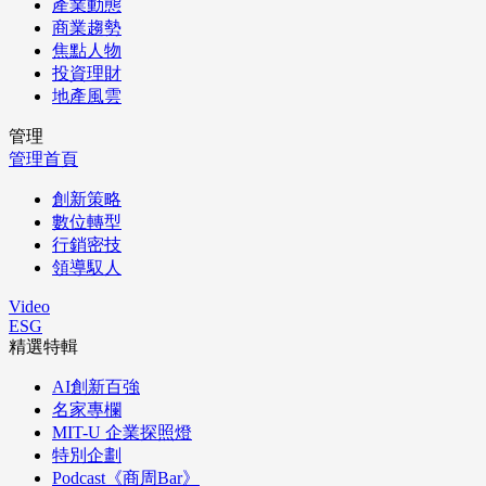
產業動態
商業趨勢
焦點人物
投資理財
地產風雲
管理
管理首頁
創新策略
數位轉型
行銷密技
領導馭人
Video
ESG
精選特輯
AI創新百強
名家專欄
MIT-U 企業探照燈
特別企劃
Podcast《商周Bar》