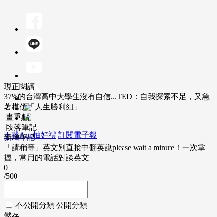
現正閱讀
37%的台灣高中大學生沒有自信...TED：自我探索不足，又急
著模仿「人生勝利組」
畫重點
段落筆記
下載App抽好禮
訂閱電子報
新增筆記
「請稍等」英文別直接中翻英說please wait a minute！一次掌
握，常用的電話對談英文
0
/500
不公開分類
公開分類
儲存