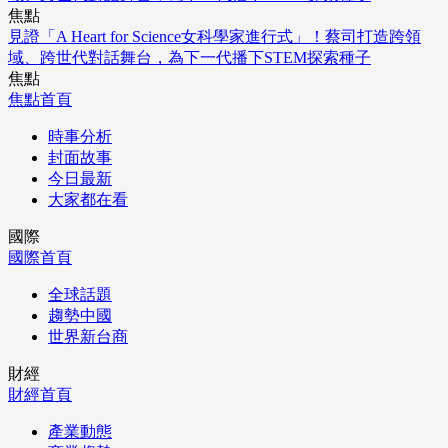
焦點
見證「A Heart for Science女科學家進行式」！蔡司打造跨領
域、跨世代對話舞台，為下一代播下STEM探索種子
焦點
焦點首頁
時事分析
封面故事
今日最新
大家都在看
國際
國際首頁
全球話題
趨勢中國
世界新台商
財經
財經首頁
產業動態