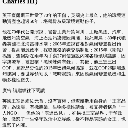
Charles III）
英王查爾斯三世當了70年的王儲，英國史上最久，他的環境運
動資歷也超過50年，堪稱骨灰級環境運動份子。
他在70年代公開演說，警告工業污染河川，工廠黑煙、汽車、
飛機污染空氣，海上石油污染摧毀海灘、殺死海鳥；80年代砲
轟英國把北海當排水溝；2005年遊說首相對氣候變遷提出預
警，提高能源效率，採取嚴格的碳交易制度；2015年《衛報》
揭露，查爾斯在兩年內手寫27封信遊說內閣各種環境議題，因
字跡潦草，被戲稱「黑蜘蛛備忘錄」。其後，他三進三出
COP，見證歷史性的2015年巴黎氣候協定，並在COP26開場激
烈陳詞，要世界領袖以「戰時狀態」來因應氣候變遷危機和生
物多樣性喪失。
廣告-請繼續往下閱讀
英國王室是虛位元首，沒有實權，但查爾斯用自身的「王室品
牌」為環境、有機農業、生物多樣性請命，被支持者稱為「一
人NGO」，但他的「表達己見」，卻挨批王室越界，干預政
治，激怒了一生恪守政治中立界線，從不輕易表態的女王，也
激怒了內閣。