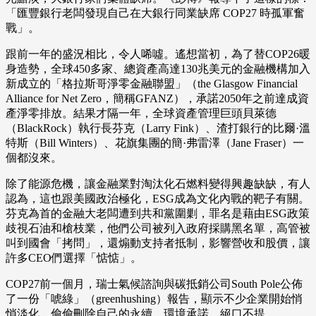
「匯豐銀行老闆發現自己在大銀行同業缺席 COP27 時孤軍奮
戰」。
跟前一年的盛況相比，令人唏噓。遙想當初，為了替COP26暖
身造勢，全球450多家、總資產高達130兆美元的金融機構加入
新成立的「格拉斯哥淨零金融聯盟」（the Glasgow Financial
Alliance for Net Zero，簡稱GFANZ），承諾2050年之前達成資
產淨零排放。結果才隔一年，全球資產管理巨頭貝萊德
（BlackRock）執行長芬克（Larry Fink）、渣打銀行的比爾·溫
特斯（Bill Winters）、花旗集團的簡·弗雷澤（Jane Fraser）一
個都沒來。
除了能源危機，讓金融業對淘汰化石燃料變得興趣缺缺，有人
認為，這也跟美國政治極化，ESG成為文化內戰的靶子有關。
芬克為首的金融大老闆遭到共和黨圍剿，罪名是藉由ESG政策
歧視石油和槍枝業，他們公司被列入政府採購黑名單，高管被
叫到國會「拷問」，還煽動支持者抵制，影響營收和股價，讓
許多CEO們選擇「惦惦」。
COP27前一個月，瑞士氣候諮詢與碳抵銷公司South Pole公佈
了一份「唬綠」（greenhushing）報告，顯示不少企業開始悄
悄淡化、偷偷刪除自己的永續、環境承諾，絕口不提。