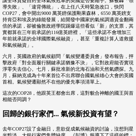
讓全球質疑自封全球氣候冠軍的英國是否要縮手。蘇被轟「領
導失敗」、「違背傳統」，在上任八天時緊急改口，快閃
COP27，會中開出9000 萬英鎊保護剛果森林，6550 萬英鎊支
持肯亞和埃及的綠能發展，給開發中國家的氣候調適資金翻兩
倍的承諾，卻被倫敦政經學院踢爆這些看似「新」的支票，其
實都算在三年前承諾的116億英鎊裡，「這些承諾不會增加三
年前就承諾的全球國際氣候融資」，甚至「重複計算人道救援
和氣候融資」。
六月，英國政府的氣候顧問「氣候變遷委員會」發布報告，抨
擊政府「對全面履行關鍵承諾猶豫不決」，它對政府能否實現
淨零失去信心。七月，蘇批准新的北海石油和天然氣鑽探。九
月，蘇納克成為十年來首位不出席聯合國氣候雄心大會的英國
首相。氣候變遷顯然不在他的優先事項清單上。
這次的COP28，他跟英王都會出席，這對貌合神離的國王與首
相能否同調？
回歸的銀行家們... 氣候新投資有望？
去年COP27設了金融日，意欲促成氣候融資的討論，沒想到星
光黯淡，大銀行家們集體缺席。《彭博》報導下了這樣的標：