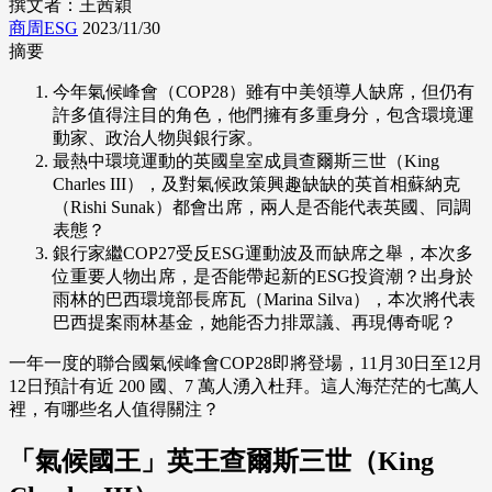
撰文者：王茜穎
商周ESG
2023/11/30
摘要
今年氣候峰會（COP28）雖有中美領導人缺席，但仍有
許多值得注目的角色，他們擁有多重身分，包含環境運
動家、政治人物與銀行家。
最熱中環境運動的英國皇室成員查爾斯三世（King
Charles III），及對氣候政策興趣缺缺的英首相蘇納克
（Rishi Sunak）都會出席，兩人是否能代表英國、同調
表態？
銀行家繼COP27受反ESG運動波及而缺席之舉，本次多
位重要人物出席，是否能帶起新的ESG投資潮？出身於
雨林的巴西環境部長席瓦（Marina Silva），本次將代表
巴西提案雨林基金，她能否力排眾議、再現傳奇呢？
一年一度的聯合國氣候峰會COP28即將登場，11月30日至12月
12日預計有近 200 國、7 萬人湧入杜拜。這人海茫茫的七萬人
裡，有哪些名人值得關注？
「氣候國王」英王查爾斯三世（King