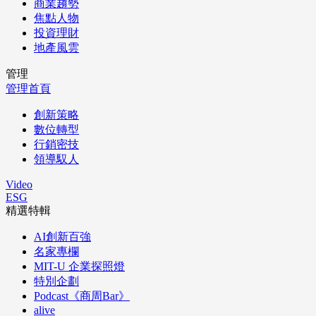
商業趨勢
焦點人物
投資理財
地產風雲
管理
管理首頁
創新策略
數位轉型
行銷密技
領導馭人
Video
ESG
精選特輯
AI創新百強
名家專欄
MIT-U 企業探照燈
特別企劃
Podcast《商周Bar》
alive