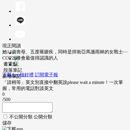
現正閱讀
她14歲喪母、五度罹瘧疾，同時是捍衛亞馬遜雨林的女戰士⋯
COP28峰會最值得認識的人
畫重點
段落筆記
下載App抽好禮
訂閱電子報
新增筆記
「請稍等」英文別直接中翻英說please wait a minute！一次掌
握，常用的電話對談英文
0
/500
不公開分類
公開分類
儲存