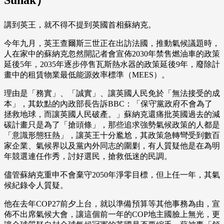
Sunak）
講到英王，就不得不提到英國首相蘇納克。
今年九月，英王查爾斯三世正在出訪法國，推動氣候議題時，
人在家中的蘇納克忽然開記者會宣佈2030年禁售燃油車的政策
延後5年，2035年逐步停售瓦斯熱水器的政策延後9年，廢除計
畫中的租賃物業最低能源效率標準（MEES）。
理由是「務實」、「誠實」、讓英國人民免於「無法接受的成
本」，其欽點的內政部長告訴BBC：「保守黨政府不會為了
拯救地球，而讓英國人民破產。」蘇納克還痛批英國過去的減
碳計畫只是為了「搶頭條」，那些追求強勢氣候政策的人都是
「意識形態狂熱」，讓英王十分尷尬，其政策急轉彎受到數百
家企業、氣候界以及黨內外同志的圍剿，有人質疑他是在為明
年競選連任作秀，討好選民，搶救低迷的民調。
儘管蘇納克重申不會棄守2050年淨零目標，但上任一年，其氣
候紀錄令人質疑。
他在去年COP27前夕上台，就以準備預算等其他事務為由，宣
佈不出席氣候大會，讓這個前一年的COP地主國臉上無光，更