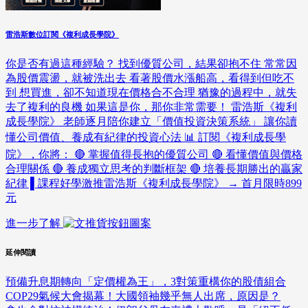
雷浩斯數位訂閱《複利成長學院》
你是否有過這種經驗？ 找到優質公司，結果卻抱不住 常常因
為股價震盪，就被洗出去 看著股價水漲船高，看得到但吃不
到 想買進，卻不知道現在價格合不合理 猶豫的過程中，就失
去了複利的良機 如果這是你，那你非常需要！ 雷浩斯《複利
成長學院》 老師逐月陪你建立「價值投資決策系統」 讓你讀
懂公司價值、養成有紀律的投資心法 📊 訂閱《複利成長學
院》，你將： 🔴 掌握值得長抱的優質公司 🔴 看懂價值與價格
合理關係 🔴 養成獨立思考的判斷框架 🔴 培養長期勝出的贏家
紀律 ▌課程好學激推雷浩斯《複利成長學院》 → 首月限時899
元
進一步了解
延伸閱讀
預備升息期轉向「定價權為王」，3對策重構你的股債組合
COP29氣候大會揭幕！大國領袖幾乎無人出席，原因是？