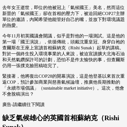
去年女王逝世，即位的他被冠上「氣候國王」美名，然而這位
新晉的「氣候國王」卻在首相的壓力下，被迫回絕COP27主辦
單位的邀請，內閣希望他能管好自己的嘴，並放下對環境議題
的熱愛。
今年11月初英國議會開議，似乎是對他的一場測試。這是他的
第一場「國王演說」，依循傳統，頭戴沈重皇冠、身穿白袍的
查爾斯在王座上宣讀首相蘇納克（Rishi Sunak）起草的講稿。
對於一個終生投入環境事業的人來說，被迫宣讀擴大北海石油
和天然氣鑽探許可的計劃，恐怕不是件太愉快的事，但查爾斯
仍用一張撲克臉照稿唸完了。
緊接著，他將復出COP28的開幕演說，這是他登基以來首次重
返COP，預計參加商業與慈善氣候論壇，推廣他長期推動的
「永續市場倡議」（sustainable market initiative）。這次，他會
不會脫稿演出？
廣告-請繼續往下閱讀
缺乏氣候雄心的英國首相蘇納克（Rishi