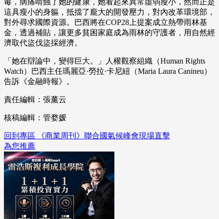
毒，病痛啃蝕了她的健康，她看起來異常虛弱瘦小，然而正是
這具瘦小的身軀，抵擋了龐大的開發壓力，對內改革環境部，
對外尋求國際資源。巴西將在COP28上提案成立熱帶雨林基
金，透過補貼，讓更多貧困家庭成為雨林的守護者，用自然經
濟取代盜伐盜採經濟。
「她在辯論中，變得巨大。」人權觀察組織（Human Rights
Watch）巴西主任瑪麗亞·勞拉·卡尼紐（Maria Laura Canineu）
告訴《金融時報》。
責任編輯：張薰云
核稿編輯：管婺媛
回到專區 《商業周刊》聯合國氣候峰會現場直擊
為您推薦