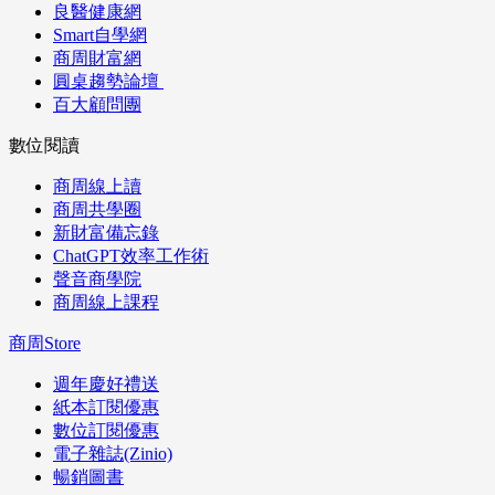
良醫健康網
Smart自學網
商周財富網
圓桌趨勢論壇
百大顧問團
數位閱讀
商周線上讀
商周共學圈
新財富備忘錄
ChatGPT效率工作術
聲音商學院
商周線上課程
商周Store
週年慶好禮送
紙本訂閱優惠
數位訂閱優惠
電子雜誌(Zinio)
暢銷圖書