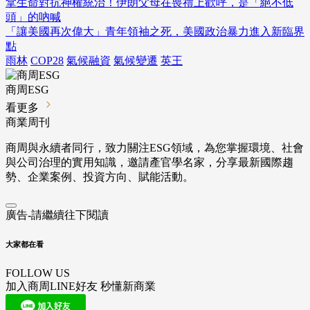
拿生命對抗神權統治！伊朗父母在喪禮上歡呼，是「絕不低
頭」的吶喊
「讓美國再次偉大」青年領袖之死，美國政治暴力進入新臨界
點
雨林
COP28
氣候融資
氣候變遷
英王
商周ESG
看更多
商業周刊
商周與永續者同行，致力關注ESG領域，為您掌握環境、社會
與公司治理的實用知識，邀請產官學名家，分享最新國際趨
勢、企業案例、投資方向、賦能活動。
廣告-請繼續往下閱讀
大家都在看
FOLLOW US
加入商周LINE好友 秒懂新商業