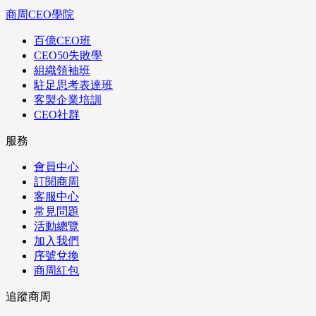
商周CEO學院
百億CEO班
CEO50失敗學
組織領袖班
駐足思考表達班
客製企業培訓
CEO社群
服務
會員中心
訂閱商周
客服中心
常見問題
活動總覽
加入我們
序號兌換
商周紅包
追蹤商周