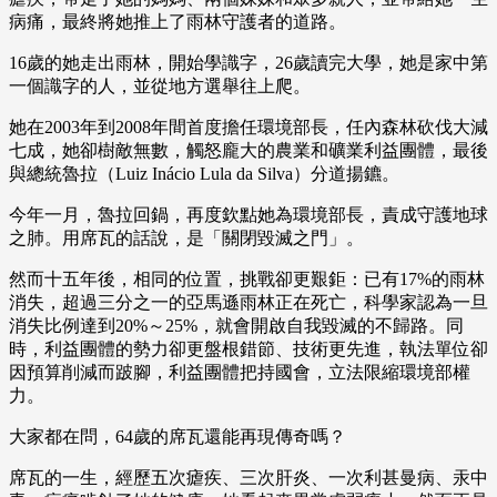
病痛，最終將她推上了雨林守護者的道路。
16歲的她走出雨林，開始學識字，26歲讀完大學，她是家中第
一個識字的人，並從地方選舉往上爬。
她在2003年到2008年間首度擔任環境部長，任內森林砍伐大減
七成，她卻樹敵無數，觸怒龐大的農業和礦業利益團體，最後
與總統魯拉（Luiz Inácio Lula da Silva）分道揚鑣。
今年一月，魯拉回鍋，再度欽點她為環境部長，責成守護地球
之肺。用席瓦的話說，是「關閉毀滅之門」。
然而十五年後，相同的位置，挑戰卻更艱鉅：已有17%的雨林
消失，超過三分之一的亞馬遜雨林正在死亡，科學家認為一旦
消失比例達到20%～25%，就會開啟自我毀滅的不歸路。同
時，利益團體的勢力卻更盤根錯節、技術更先進，執法單位卻
因預算削減而跛腳，利益團體把持國會，立法限縮環境部權
力。
大家都在問，64歲的席瓦還能再現傳奇嗎？
席瓦的一生，經歷五次瘧疾、三次肝炎、一次利甚曼病、汞中