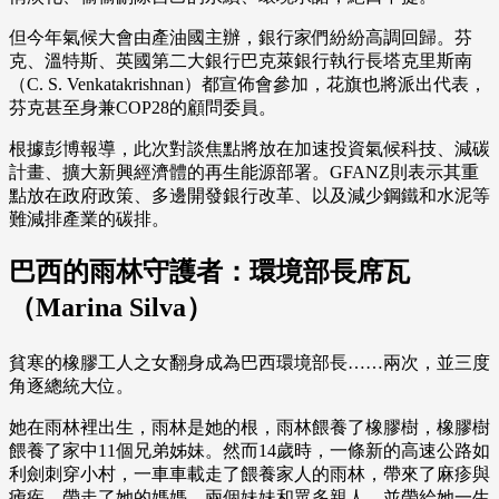
但今年氣候大會由產油國主辦，銀行家們紛紛高調回歸。芬
克、溫特斯、英國第二大銀行巴克萊銀行執行長塔克里斯南
（C. S. Venkatakrishnan）都宣佈會參加，花旗也將派出代表，
芬克甚至身兼COP28的顧問委員。
根據彭博報導，此次對談焦點將放在加速投資氣候科技、減碳
計畫、擴大新興經濟體的再生能源部署。GFANZ則表示其重
點放在政府政策、多邊開發銀行改革、以及減少鋼鐵和水泥等
難減排產業的碳排。
巴西的雨林守護者：環境部長席瓦
（Marina Silva）
貧寒的橡膠工人之女翻身成為巴西環境部長……兩次，並三度
角逐總統大位。
她在雨林裡出生，雨林是她的根，雨林餵養了橡膠樹，橡膠樹
餵養了家中11個兄弟姊妹。然而14歲時，一條新的高速公路如
利劍刺穿小村，一車車載走了餵養家人的雨林，帶來了麻疹與
瘧疾，帶走了她的媽媽、兩個妹妹和眾多親人，並帶給她一生