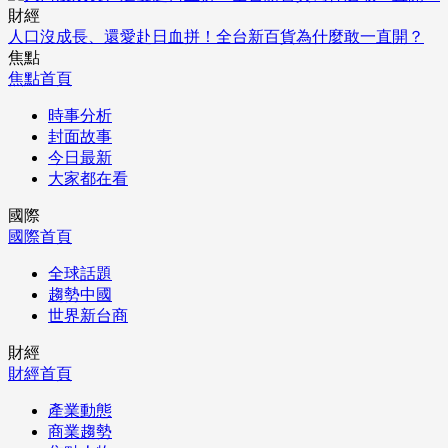
財經
人口沒成長、還愛赴日血拼！全台新百貨為什麼敢一直開？
焦點
焦點首頁
時事分析
封面故事
今日最新
大家都在看
國際
國際首頁
全球話題
趨勢中國
世界新台商
財經
財經首頁
產業動態
商業趨勢