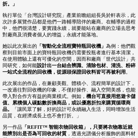
折。」
執行單位「台灣設計研究院」產業前瞻組組長吳於軒表示，此
次許多展覽作品都是他們一路輔導陪伴的廠商。在輔導的過程
中，他們很清楚，要實踐永續，就要能站在廠商的立場去思考
對廠商及消費者個人的增益，永續才能落地。
她以此次展出的
「智動化全流程寶特瓶回收機」
為例：他們觀
察到目前市面上的寶特瓶回收機仍需要投瓶者進行基本清潔，
在使用體驗上還有可優化的空間，因而和廠商「世代設計」共
同研究，如何能
設計出一台結合辨識、清除包材、清洗、粉碎
一站式全流程的回收機，從源頭保證回收料皆可再被利用
。
此次展出的作品，在兼顧美觀、體積小、流程簡單的設計下，
一改過往對回收機的印象，不僅好操作、融入空間美感，也能
帶入對合作方有益的商業模式。例如，
機台可直接用悠遊卡儲
值、累積個人碳點數折換商品，或以優惠折扣來購買循環商
品。
「讓民眾了解，好的設計可永續融入生活，同時增加生活
品質，在經濟成長上也不會打折。」
另一作品
「REFIT™ 智能衣物回收箱」，只要將衣物靠近就
能辨別出是否為可回收的材質
，透過光譜儀分析服飾的面料材