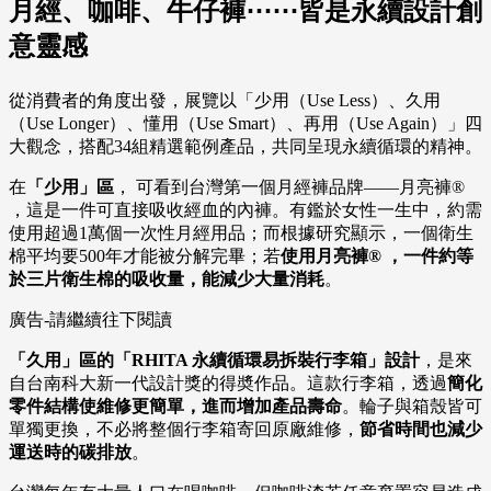
月經、咖啡、牛仔褲⋯⋯皆是永續設計創
意靈感
從消費者的角度出發，展覽以「少用（Use Less）、久用
（Use Longer）、懂用（Use Smart）、再用（Use Again）」四
大觀念，搭配34組精選範例產品，共同呈現永續循環的精神。
在
「少用」區
， 可看到台灣第一個月經褲品牌——月亮褲®
，這是一件可直接吸收經血的內褲。有鑑於女性一生中，約需
使用超過1萬個一次性月經用品；而根據研究顯示，一個衛生
棉平均要500年才能被分解完畢；若
使用月亮褲® ，一件約等
於三片衛生棉的吸收量，能減少大量消耗
。
廣告-請繼續往下閱讀
「久用」區的「RHITA 永續循環易拆裝行李箱」設計
，是來
自台南科大新一代設計獎的得奬作品。這款行李箱，透過
簡化
零件結構使維修更簡單，進而增加產品壽命
。輪子與箱殼皆可
單獨更換，不必將整個行李箱寄回原廠維修，
節省時間也減少
運送時的碳排放
。