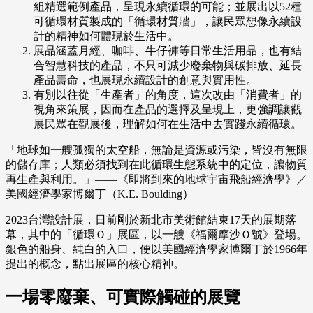
組精選範例產品，呈現永續循環的可能；並展出以52種
可循環材質製成的「循環材質牆」，讓民眾想像永續設
計的精神如何體現於生活中。
展品涵蓋月經、咖啡、牛仔褲等日常生活用品，也有結
合智慧科技的產品，不只可減少廢棄物與碳排放、延長
產品壽命，也展現永續設計的創意與實用性。
有別以往從「生產者」的角度，這次改由「消費者」的
視角來策展，因而在產品的選擇及呈現上，更強調讓觀
展民眾在觀展後，理解如何在生活中去實踐永續循環。
「地球如一艘孤獨的太空船，無論是資源或污染，皆沒有無限
的儲存庫；人類必須找到在此循環生態系統中的定位，讓物質
再生產與利用。」——《即將到來的地球宇宙飛船經濟學》／
美國經濟學家博爾丁（K.E. Boulding）
2023台灣設計展，日前剛於新北市美術館結束17天的展期落
幕，其中的「循環Ｏ」展區，以一艘《福爾摩沙Ｏ號》登場。
銀色的船身、純白的入口，便以美國經濟學家博爾丁於1966年
提出的概念，點出展區的核心精神。
一場零廢棄、可實際觸碰的展覽