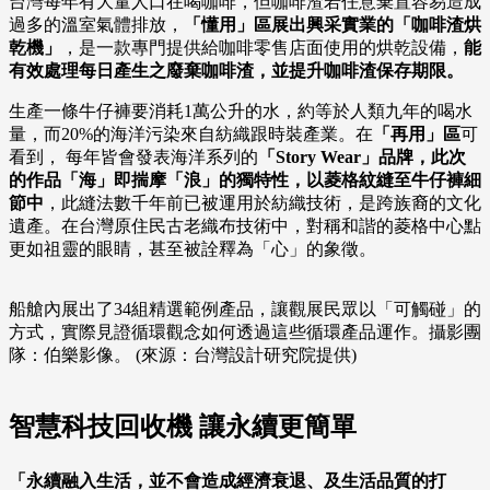
台灣每年有大量人口在喝咖啡，但咖啡渣若任意棄置容易造成
過多的溫室氣體排放，
「懂用」區展出興采實業的「咖啡渣烘
乾機」
，是一款專門提供給咖啡零售店面使用的烘乾設備，
能
有效處理每日產生之廢棄咖啡渣，並提升咖啡渣保存期限。
生產一條牛仔褲要消耗1萬公升的水，約等於人類九年的喝水
量，而20%的海洋污染來自紡織跟時裝產業。在
「再用」區
可
看到， 每年皆會發表海洋系列的
「Story Wear」品牌，此次
的作品「海」即揣摩「浪」的獨特性，以菱格紋縫至牛仔褲細
節中
，此縫法數千年前已被運用於紡織技術，是跨族裔的文化
遺產。在台灣原住民古老織布技術中，對稱和諧的菱格中心點
更如祖靈的眼睛，甚至被詮釋為「心」的象徵。
船艙內展出了34組精選範例產品，讓觀展民眾以「可觸碰」的
方式，實際見證循環觀念如何透過這些循環產品運作。攝影團
隊：伯樂影像。 (來源：台灣設計研究院提供)
智慧科技回收機 讓永續更簡單
「永續融入生活，並不會造成經濟衰退、及生活品質的打