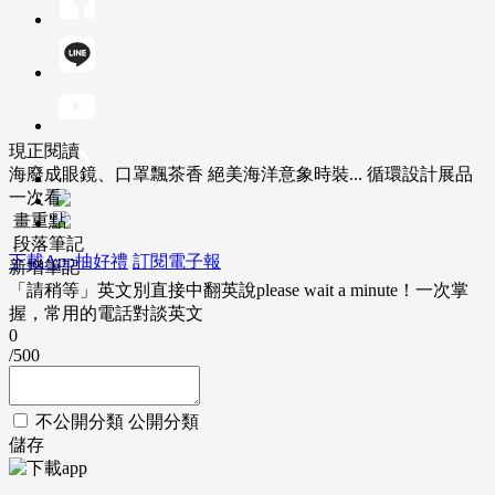
現正閱讀
海廢成眼鏡、口罩飄茶香 絕美海洋意象時裝... 循環設計展品
一次看
畫重點
段落筆記
下載App抽好禮
訂閱電子報
新增筆記
「請稍等」英文別直接中翻英說please wait a minute！一次掌
握，常用的電話對談英文
0
/500
不公開分類
公開分類
儲存