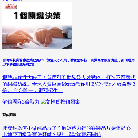
台灣科技與醫療產業已經EVP加速人才布局，看豪勉科技、風澤高管親身實證，如何運用
EVP解鎖組織新戰力!
迎戰非線性大缺工！首度引進世界級人才戰略，打造不可替代
的組織防線。全球人資巨頭Mercer教你用 EVP 把留才效益翻 3
倍。 全台唯一，限額招生。
解鎖團隊3倍戰力
延伸閱讀
聯發科為何不做純晶片了？解碼蔡力行的客製晶片擴張野心
卡地亞頂級珠寶怎麼做？設計起點從寶石開始