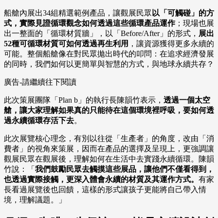
船艙內展出34組精選範例產品，讓觀展民眾
以「可觸碰」的方
式，實際見證循環觀念如何透過這些循環產品運作
；現場也展
出一整面的「循環材質牆」，以「Before/After」的形式，
展出
52種可循環材質可如何透過再生利用
，讓資源獲得更多永續的
可能。整個船艙像在對民眾拋出時代的叩問：在追求經濟發展
的同時，我們如何以更簡單與智慧的方式，與地球永續共存？
廣告-請繼續往下閱讀
此次策展團隊「Plan b」的執行長陳韻竹表示，
透過一個太空
艙，讓大家理解如果真的只能待在這個環境裡呼吸，要如何透
過永續循環存活下去
。
此次展覽核心理念，有別以往從「生產者」的角度，改由「消
費者」的視角來策展，因而在產品的選擇及呈現上，更強調讓
觀展民眾在觀展後，理解如何在生活中去實踐永續循環。陳韻
竹說：「
我們鼓勵民眾去觸摸這些展品，讓他們不僅看得到，
也透過實際接觸，更深入體會永續的材質及其運作方式。
有家
長看過展覽後也回饋，這樣的形式讓孩子更能將自己帶入情
境，理解議題。」