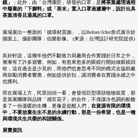
鏡」
；此外，由「台灣康匠」研發的口罩，是
將茶葉處理過程
中廢棄的「下腳料」或「茶末」置入口罩過濾層中，設計出具
茶葉清香且通風的口罩。
展場展出一整面的「循環材質牆」，以Before/After形式展示於
牆面上。攝影團隊：伯樂影像。 (來源：台灣設計研究院提供)
吳於軒說，這幾年他們不斷致力與廠商合作實踐於日常之中，
漸漸有了許多迴響。例如，有愈來愈多的眼鏡行開始做眼鏡回
收，這在過去是少見的，而他們也會思考不同的模式去協助廠
商鼓勵消費者響應，例如提供折扣，讓消費者在實踐永續之中
也獲利。
而在展場上方，民眾抬頭一看，會發現巨型環狀植物裝置，那
是策展團隊與品牌「感官花子」的合作，不僅讓冷色調的船艙
多了一份溫暖的生機，更像是提醒人們，
在資源有限的環境
中，不要放棄生生不息的永續行動，那是一份希望，也是一種
與環境共生共榮的和諧關係。
展覽資訊