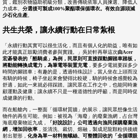
質，鑑別衣物協助初級分類，改善傳統依靠人員揀選、降低人
力成本。
分選後可製成100%聚酯環保循環衣。有效自源頭減
少石化生產
。
共生共榮，讓永續行動在日常紮根
「永續行動其實可以很生活化，而且有個人化的助益，唯有如
此才能真正鼓勵消費者參與實踐。」吳於軒再舉這次
由Acer
宏碁發表的「酷騎桌」為例，民眾則可直接踩動腳踏車踏板，
將動能轉換成電力，為筆電等裝置充電
，要多少電就要踩多少
時間的腳踏車；有趣的是，透過特殊設計，當人坐在上頭而沒
有騎的時候，椅子坐起來會變得比較硬，騎的時候會感覺較為
舒適，如此一來就必得踩踏。讓民眾在工作之中，也能同時兼
顧運動及健康；讓永續不只是一種道德性的呼籲，而是同時促
成健康的行動。
而在船艙內，一整面「循環材質牆」的展示，讓民眾想像生活
物件的再生可能。例如：被視為「海廢」的廢棄漁網，占台灣
海底廢棄物近九成，
「好說設計」公司透過向漁民採購廢棄漁
網，增加回收率
，並清洗、裁切、熔融，製成尼龍顆粒供後續
射出塑形，
化身為單一材料無螺絲、可整體回收的「全循環眼