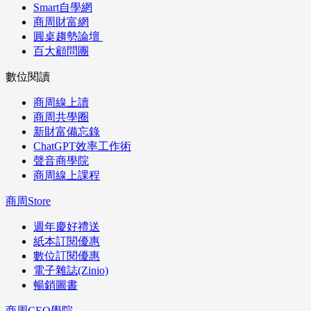
Smart自學網
商周財富網
圓桌趨勢論壇
百大顧問團
數位閱讀
商周線上讀
商周共學圈
新財富備忘錄
ChatGPT效率工作術
聲音商學院
商周線上課程
商周Store
週年慶好禮送
紙本訂閱優惠
數位訂閱優惠
電子雜誌(Zinio)
暢銷圖書
商周CEO學院