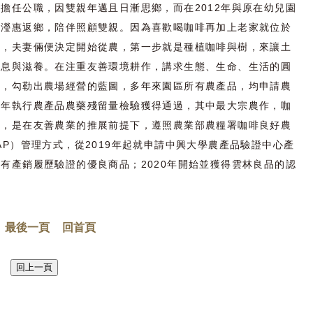
擔任公職，因雙親年邁且日漸思鄉，而在2012年與原在幼兒園
王瀅惠返鄉，陪伴照顧雙親。因為喜歡喝咖啡再加上老家就位於
內，夫妻倆便決定開始從農，第一步就是種植咖啡與樹，來讓土
休息與滋養。在注重友善環境耕作，講求生態、生命、生活的圓
下，勾勒出農場經營的藍圖，多年來園區所有農產品，均申請農
每年執行農產品農藥殘留量檢驗獲得通過，其中最大宗農作，咖
理，是在友善農業的推展前提下，遵照農業部農糧署咖啡良好農
AP）管理方式，從2019年起就申請中興大學農產品驗證中心產
有產銷履歷驗證的優良商品；2020年開始並獲得雲林良品的認
最後一頁
回首頁