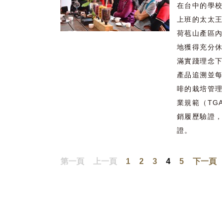
在台中的學校
上班的太太
荷苞山產區
地獲得充分
滿實踐理念
產品追溯並
啡的栽培管
業規範（TG
銷履歷驗證，
證。
第一頁
上一頁
1
2
3
4
5
下一頁