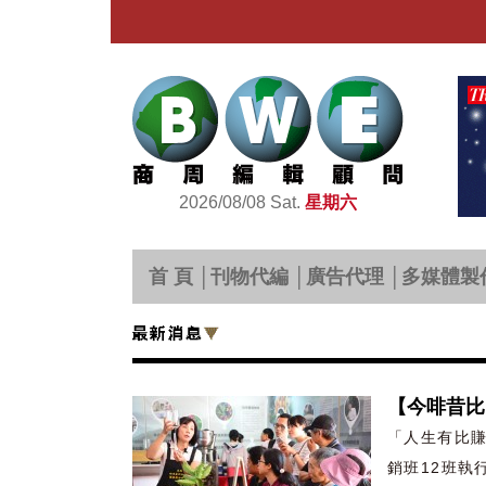
2026/08/08 Sat.
星期六
首 頁
│
刊物代編
│
廣告代理
│
多媒體製
【今啡昔比
「人生有比
銷班12班執