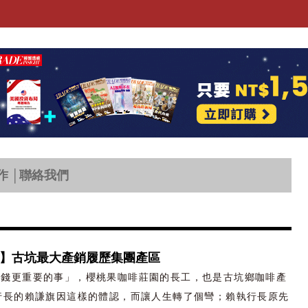
作
│
聯絡我們
】古坑最大產銷履歷集團產區
賺錢更重要的事」，櫻桃果咖啡莊園的長工，也是古坑鄉咖啡產
行長的賴謙旗因這樣的體認，而讓人生轉了個彎；賴執行長原先