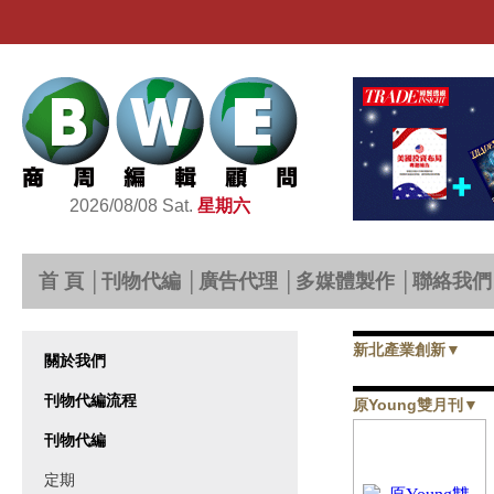
2026/08/08 Sat.
星期六
首 頁
│
刊物代編
│
廣告代理
│
多媒體製作
│
聯絡我們
新北產業創新
▼
關於我們
刊物代編流程
原Young雙月刊
▼
刊物代編
定期