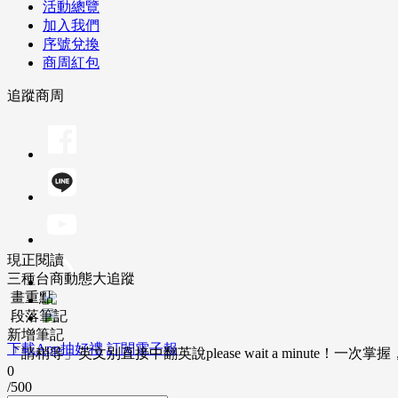
活動總覽
加入我們
序號兌換
商周紅包
追蹤商周
現正閱讀
三種台商動態大追蹤
畫重點
段落筆記
新增筆記
下載App抽好禮
訂閱電子報
「請稍等」英文別直接中翻英說please wait a minute！一
0
/500