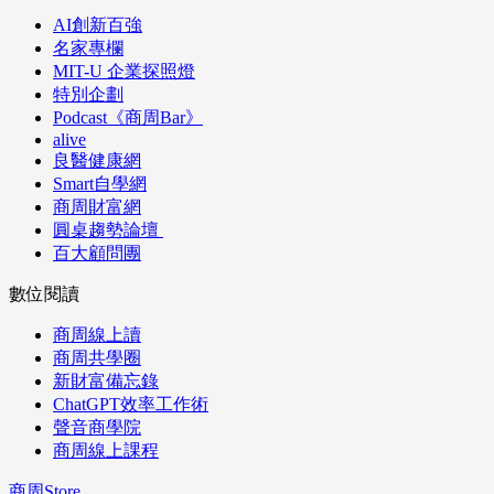
AI創新百強
名家專欄
MIT-U 企業探照燈
特別企劃
Podcast《商周Bar》
alive
良醫健康網
Smart自學網
商周財富網
圓桌趨勢論壇
百大顧問團
數位閱讀
商周線上讀
商周共學圈
新財富備忘錄
ChatGPT效率工作術
聲音商學院
商周線上課程
商周Store