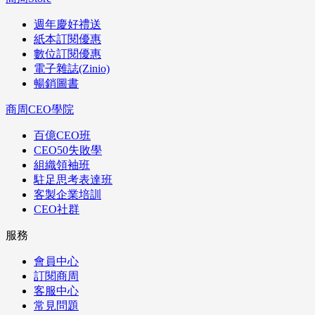
週年慶好禮送
紙本訂閱優惠
數位訂閱優惠
電子雜誌(Zinio)
暢銷圖書
商周CEO學院
百億CEO班
CEO50失敗學
組織領袖班
駐足思考表達班
客製企業培訓
CEO社群
服務
會員中心
訂閱商周
客服中心
常見問題