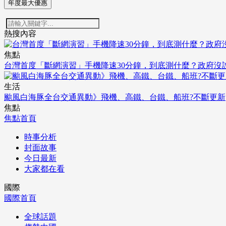
年度最大優惠
熱搜內容
焦點
台灣首度「斷網演習」手機降速30分鐘，到底測什麼？政府沒
生活
颱風白海豚全台交通異動》飛機、高鐵、台鐵、船班?不斷更新
焦點
焦點首頁
時事分析
封面故事
今日最新
大家都在看
國際
國際首頁
全球話題