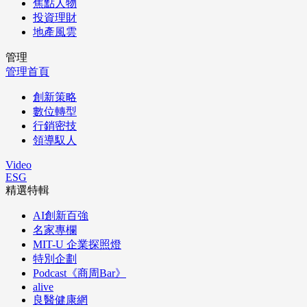
焦點人物
投資理財
地產風雲
管理
管理首頁
創新策略
數位轉型
行銷密技
領導馭人
Video
ESG
精選特輯
AI創新百強
名家專欄
MIT-U 企業探照燈
特別企劃
Podcast《商周Bar》
alive
良醫健康網