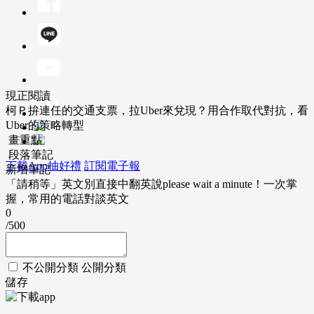
現正閱讀
柯Ｐ拚連任的交通支票，拉Uber來兌現？用合作取代對抗，看
Uber的策略轉型
畫重點
段落筆記
下載App抽好禮
訂閱電子報
新增筆記
「請稍等」英文別直接中翻英說please wait a minute！一次掌
握，常用的電話對談英文
0
/500
不公開分類
公開分類
儲存