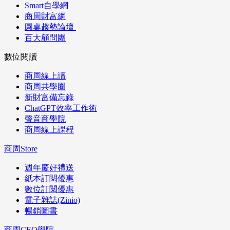
Smart自學網
商周財富網
圓桌趨勢論壇
百大顧問團
數位閱讀
商周線上讀
商周共學圈
新財富備忘錄
ChatGPT效率工作術
聲音商學院
商周線上課程
商周Store
週年慶好禮送
紙本訂閱優惠
數位訂閱優惠
電子雜誌(Zinio)
暢銷圖書
商周CEO學院