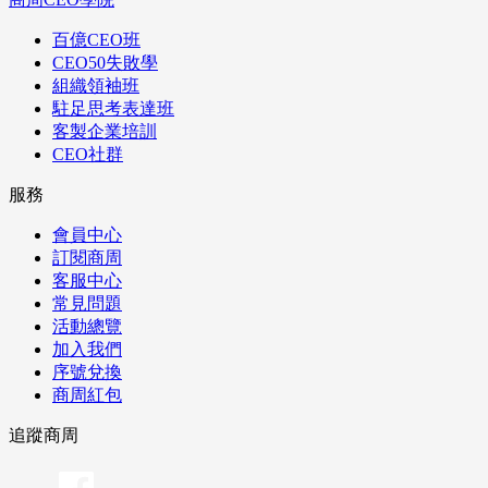
百億CEO班
CEO50失敗學
組織領袖班
駐足思考表達班
客製企業培訓
CEO社群
服務
會員中心
訂閱商周
客服中心
常見問題
活動總覽
加入我們
序號兌換
商周紅包
追蹤商周