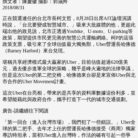
撰文者：陳慶徽
攝影：郭涵羚
2018/08/31
正在競選連任的台北市長柯文哲，8月28日出席AIT論壇演講
時說，「台北要變成智慧城市。」吸來大批媒體的他，更趁此
端出他的政見說，北市正透過Youbike、U-moto、U-parking等
政策，期望提供市民更完善的智慧公共運輸網絡。柯P的這張
政策支票，吸引來了全球估值最大獨角獸，Uber營運長哈佛德
（Barney Harford）來台兌現。
堪稱共享經濟模式最大贏家的Uber，目前估值超過620億美
元，過去優步進軍全球的策略，幾乎是峰火遍地的法律爭議，
但是這次Uber的第二把交椅，哈佛德來台卻是來宣佈Uber與北
市合作的Uber Movement計畫。
這次Uber在台亮相，帶來的是共享的資料庫數據這份利多，並
希望能藉此與政府合作，攜手打造下一代的城市交通規劃。
廣告-請繼續往下閱讀
「第一回合（進入台灣市場），我們犯了一些錯誤。」Uber全
球的第二把手、去年才上任的營運長哈佛德接受《商周》獨家
專訪時坦承，當初Uber進入台灣時，作法的確有引起一些爭