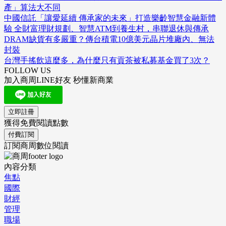
產」算法大不同
中國信託「讓愛延續 傳承家的未來」打造樂齡智慧金融新體
驗 全財富理財規劃、智慧ATM到養生村，串聯退休與傳承
DRAM缺貨有多嚴重？傳台積電10億美元晶片堆廠內、無法
封裝
台灣手搖飲這麼多，為什麼只有貢茶被私募基金買了3次？
FOLLOW US
加入商周LINE好友 秒懂新商業
立即註冊
獲得免費閱讀點數
付費訂閱
訂閱商周數位閱讀
內容分類
焦點
國際
財經
管理
職場