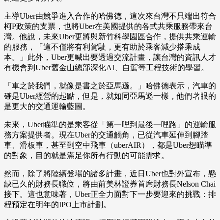
主導Uber由競爭進入合作的哈佛德，這次來台灣不只端出符合
柯P政策的支票，也將Uber在美國提供的各式共乘服務帶來台
灣。他說，未來Uber更將與新竹科學園區合作，提供共乘運輸
的服務，「這不僅將有利駕駛，更有助於乘客減少搭乘成
本。」此外，Uber更喊出要透過交流計畫，讓台灣的資訊人才
有機會到Uber舊金山總部深化AI、自駕等工程技術的學習。
「車之於我們，就像是書之於亞馬遜。」哈佛德表示，汽車的
確是Uber經營的起點，但是，就如同亞馬遜一樣，他們著眼的
是更大的交通運輸藍圖。
未來，Uber瞄準的是乘客從「第一哩到最後一哩路」的運輸服
務方案提供者。現在Uber的交通觸角，已從汽車延伸到腳踏
車、滑板車，甚至到空中飛車（uberAIR），都是Uber想瞄準
的對象，目的就是滿足你所有行動的可能需求。
然而，除了將陸續登場的諸多計畫，近日Uber也對外宣布，懸
缺已久的財務長職位，將由前美林證券首席財務長Nelson Chai
接下。這也意味著，Uber正全力面對下一步要迎來的挑戰：排
程預定在明年的IPO上市計劃。