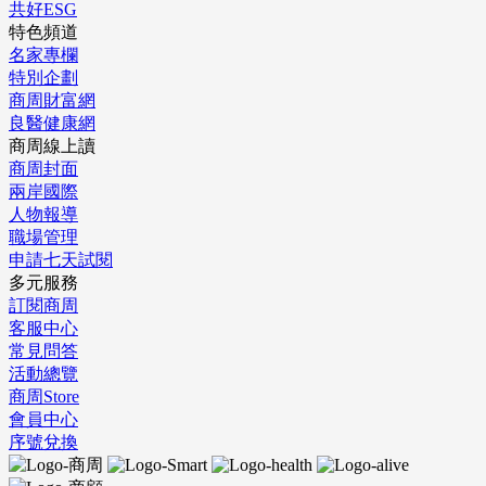
共好ESG
特色頻道
名家專欄
特別企劃
商周財富網
良醫健康網
商周線上讀
商周封面
兩岸國際
人物報導
職場管理
申請七天試閱
多元服務
訂閱商周
客服中心
常見問答
活動總覽
商周Store
會員中心
序號兌換