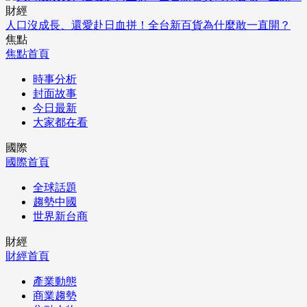
財經
人口沒成長、還愛赴日血拼！全台新百貨為什麼敢一直開？
焦點
焦點首頁
時事分析
封面故事
今日最新
大家都在看
國際
國際首頁
全球話題
趨勢中國
世界新台商
財經
財經首頁
產業動態
商業趨勢