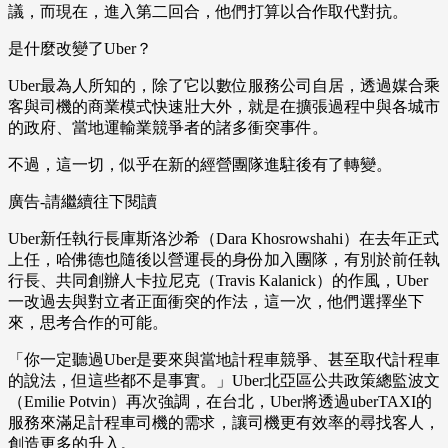
議，而現在，進入第二回合，他們打算以合作取代對抗。
是什麼改變了Uber？
Uber最為人所知的，除了它以數位服務公司自居，透過媒合乘
客與司機的商業模式快速壯大外，就是在擴張過程中與各城市
的政府、當地運輸業競爭者的諸多衝突事件。
不過，這一切，似乎在新的經營團隊進駐後有了轉變。
廣告-請繼續往下閱讀
Uber新任執行長庫斯洛沙希（Dara Khosrowshahi）在去年正式
上任，哈佛德也隨後以營運長的身份加入團隊，有別於前任執
行長、共同創辦人卡拉尼克（Travis Kalanick）的作風，Uber
一改過去與對立者正面衝突的作法，這一次，他們選擇坐下
來，思考合作的可能。
「你一定聽過Uber是要來與當地計程車競爭、甚至取代計程車
的說法，但這些都不是事實。」Uber北亞區公共政策總監波文
（Emilie Potvin）再次強調，在台北，Uber將透過uberTAXI的
服務來滿足計程車司機的需求，讓司機更有效率的尋找客人，
創造更多的升入。