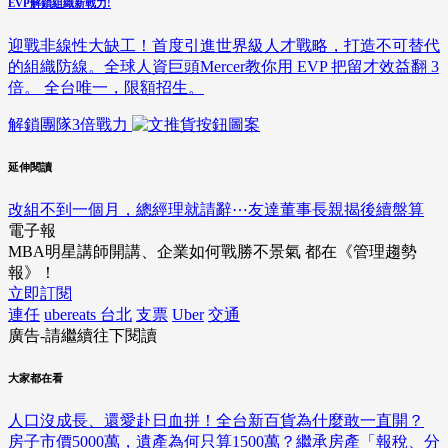
EVP解鎖組織新戰力!
迎戰非線性大缺工！首度引進世界級人才戰略，打造不可替代
的組織防線。全球人資巨頭Mercer教你用 EVP 把留才效益翻 3
倍。 全台唯一，限額招生。
解鎖團隊3倍戰力
延伸閱讀
改組不到一個月，總經理就請辭⋯友達董事長親揭後續盤算
電子報
MBA明星講師開講、企業如何戰勝不景氣 都在《管理趨勢
報》！
立即訂閱
連任
ubereats 台北
支票
Uber
交通
廣告-請繼續往下閱讀
大家都在看
人口沒成長、還愛赴日血拼！全台新百貨為什麼敢一直開？
房子市價5000萬，遺產為何只算1500萬？繼承房產「報稅、分