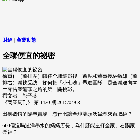
財經
|
產業動態
全聯便宜的祕密
徐重仁（前排左）轉任全聯總裁後，首度和董事長林敏雄（前
排右）聯袂受訪，如何把「小七魂」帶進團隊，是全聯邁向本
土零售業龍頭之路的第一關挑戰。
撰文者：郭子苓
《商業周刊》 第 1430 期
2015/04/08
出身鄉鎮的陽春賣場，憑什麼讓全球龍頭沃爾瑪來台取經？
600個沒喝過洋墨水的媽媽店長，為什麼能左打全家、右踢家
樂福？