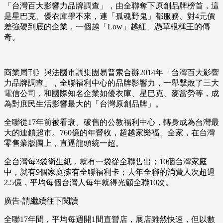
「台灣百大影響力品牌調查」，由全聯奪下原創品牌榜首，這
是星巴克、優衣庫學不來，連「孤魂野鬼」都服務、對4元價
差強硬到底的企業，一個越「Low」越紅、憑草根稱王的傳
奇。
商業周刊》與法國市調集團易普索合辦2014年「台灣百大影響
力品牌調查」，全聯福利中心的品牌影響力，一舉擊敗了三大
電信公司，和國際知名企業如優衣庫、星巴克、麥當勞等，成
為對庶民生活影響最大的「台灣原創品牌」。
全聯從17年前被看衰、破舊的公教福利中心，轉身成為台灣最
大的連鎖超市。760億的年營收，超越家樂福、全家，在台灣
零售業版圖上，直逼龍頭統一超。
全台灣每3袋衛生紙，就有一袋從全聯售出；10個台灣家庭
中，就有9個家庭擁有全聯福利卡；去年全聯的消費人次超過
2.5億，平均每個台灣人每年就得光顧全聯10次。
廣告-請繼續往下閱讀
全聯17年間，平均每週開1間直營店，展店雖然快速，但以數