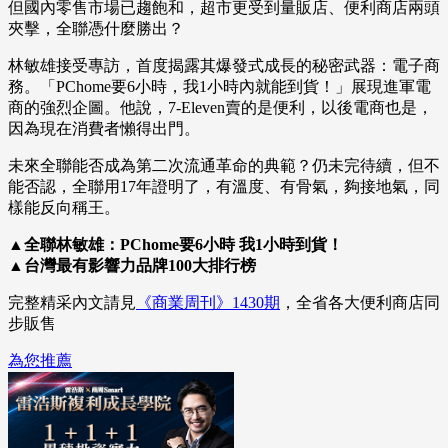
但國內零售市場已趨飽和，超市更受到量販店、便利商店兩頭
夾擊，全聯憑什麼勝出？
林敏雄接受專訪，首度揭露其爆發式成長的秘密武器：電子商
務。「PChome要6小時，我1小時內就能到貨！」展現進軍電
商的強烈企圖。他說，7-Eleven賣的是便利，以後電商也是，
因為現在消費者懶得出門。
未來全聯能否成為第二次流通革命的典範？仍未完待續，但不
能否認，全聯用17年證明了，有溫度、有骨氣，夠接地氣，同
樣能反向稱王。
▲全聯林敏雄：PChome要6小時 我1小時到貨！
▲台灣最有影響力品牌100大排行榜
完整精采內文請見
《商業周刊》1430期
，全省各大便利商店同
步販售
為您推薦