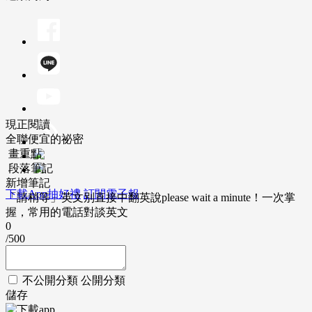
現正閱讀
全聯便宜的祕密
畫重點
段落筆記
新增筆記
下載App抽好禮
訂閱電子報
「請稍等」英文別直接中翻英說please wait a minute！一次掌
握，常用的電話對談英文
0
/500
不公開分類
公開分類
儲存