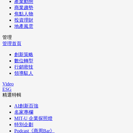
產業動態
商業趨勢
焦點人物
投資理財
地產風雲
管理
管理首頁
創新策略
數位轉型
行銷密技
領導馭人
Video
ESG
精選特輯
AI創新百強
名家專欄
MIT-U 企業探照燈
特別企劃
Podcast《商周Bar》