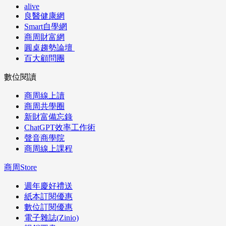
alive
良醫健康網
Smart自學網
商周財富網
圓桌趨勢論壇
百大顧問團
數位閱讀
商周線上讀
商周共學圈
新財富備忘錄
ChatGPT效率工作術
聲音商學院
商周線上課程
商周Store
週年慶好禮送
紙本訂閱優惠
數位訂閱優惠
電子雜誌(Zinio)