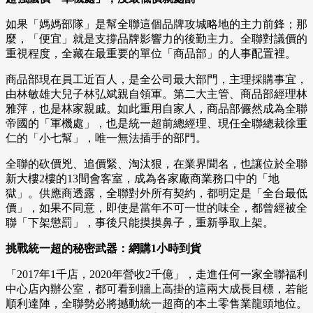
如果「媽媽部隊」是幫全聯這個品牌攻城略地的主力前鋒；那
麼，「便宜」就是支撐品牌影響力的後勤主力。全聯對議價的
重視程度，全藏在最重要的單位「商品部」的人事配置裡。
商品部現在員工近百人，是全公司最大部門，主理採購事宜，
由林敏雄大兒子林弘斌親自領軍。第二大主管、商品部經理林
雅萍，也是林家親戚。如此重用自家人，商品部儼然成為全聯
帝國的「軍機處」，也是統一超前總經理、現任全聯總裁徐重
仁的「小七幫」，唯一無法插手的部門。
全聯的砍價兇、追價緊、淘汰狠，在業界聞名，也讓位於全聯
新大樓2樓的13間會客室，成為各家廠商業務口中的「地
獄」。供應商透露，全聯對外所有契約，都明定是「全台最低
價」，如果不同意，即使是當年不可一世的味全，都曾經被全
聯「下架懲罰」，事後只能摸摸鼻子，重新爭取上架。
挑戰統一超的秘密武器：網購1小時到貨
「2017年1千店，2020年營收2千億」，走進任何一家全聯福利
中心店內辦公室，都可看到牆上高掛的這兩大成長目標，若能
順利達陣，全聯勢必將撼動統一超商的本土零售業龍頭地位。