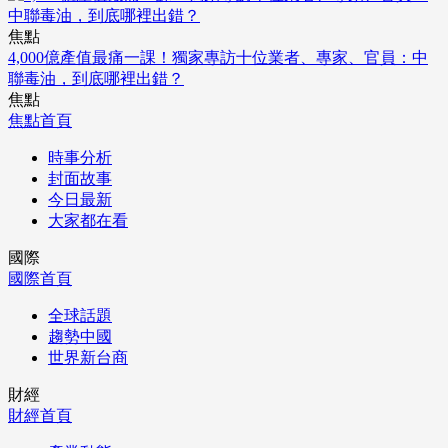
焦點
4,000億產值最痛一課！獨家專訪十位業者、專家、官員：中
聯毒油，到底哪裡出錯？
焦點
焦點首頁
時事分析
封面故事
今日最新
大家都在看
國際
國際首頁
全球話題
趨勢中國
世界新台商
財經
財經首頁