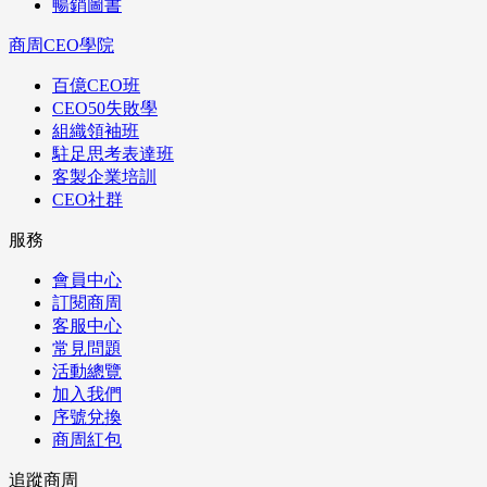
暢銷圖書
商周CEO學院
百億CEO班
CEO50失敗學
組織領袖班
駐足思考表達班
客製企業培訓
CEO社群
服務
會員中心
訂閱商周
客服中心
常見問題
活動總覽
加入我們
序號兌換
商周紅包
追蹤商周