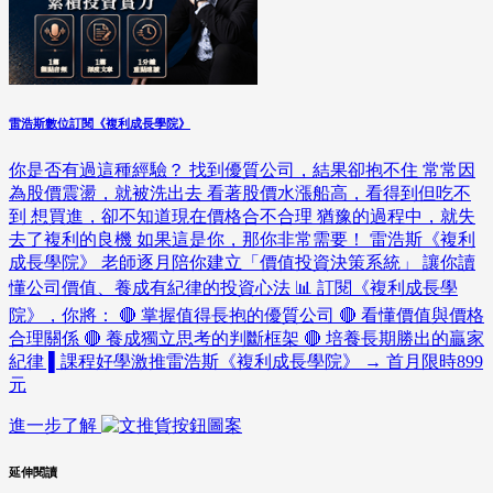
雷浩斯數位訂閱《複利成長學院》
你是否有過這種經驗？ 找到優質公司，結果卻抱不住 常常因
為股價震盪，就被洗出去 看著股價水漲船高，看得到但吃不
到 想買進，卻不知道現在價格合不合理 猶豫的過程中，就失
去了複利的良機 如果這是你，那你非常需要！ 雷浩斯《複利
成長學院》 老師逐月陪你建立「價值投資決策系統」 讓你讀
懂公司價值、養成有紀律的投資心法 📊 訂閱《複利成長學
院》，你將： 🔴 掌握值得長抱的優質公司 🔴 看懂價值與價格
合理關係 🔴 養成獨立思考的判斷框架 🔴 培養長期勝出的贏家
紀律 ▌課程好學激推雷浩斯《複利成長學院》 → 首月限時899
元
進一步了解
延伸閱讀