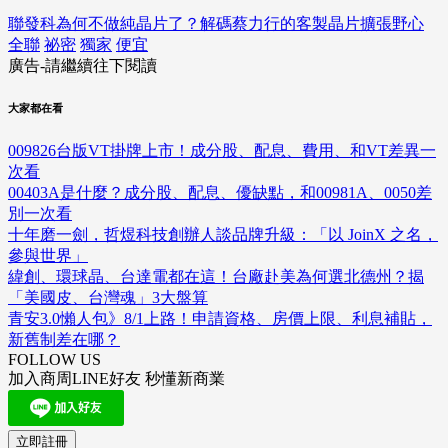
聯發科為何不做純晶片了？解碼蔡力行的客製晶片擴張野心
全聯
祕密
獨家
便宜
廣告-請繼續往下閱讀
大家都在看
009826台版VT掛牌上市！成分股、配息、費用、和VT差異一
次看
00403A是什麼？成分股、配息、優缺點，和00981A、0050差
別一次看
十年磨一劍，哲煜科技創辦人談品牌升級：「以 JoinX 之名，
參與世界」
緯創、環球晶、台達電都在這！台廠赴美為何選北德州？揭
「美國皮、台灣魂」3大盤算
青安3.0懶人包》8/1上路！申請資格、房價上限、利息補貼，
新舊制差在哪？
FOLLOW US
加入商周LINE好友 秒懂新商業
立即註冊