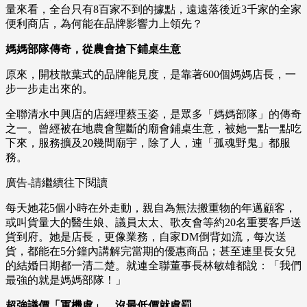
量來看，全台只有8百家不到的據點，遠遠落後近3千家的全家
便利商店，為何能在品牌影響力上領先？
媽媽部隊傳奇，從農會搶下鋪桌生意
原來，開枝散葉式的品牌能見度，是靠著600個媽媽店長，一
步一步走出來的。
全聯清水中興店的店經理蔡玉姿，是眾多「媽媽部隊」的傳奇
之一。曾經被在地農會壟斷的廟會鋪桌生意，被她一點一點吃
下來，服務擴及20幾間廟宇，除了人，連「孤魂野鬼」都服
務。
廣告-請繼續往下閱讀
每天她花5個小時在外走動，親自為無法搬重物的年邁顧客，
或叫貨量大的醫生娘、議員太太、歌友會等約20名重要客戶送
貨到府。她是店長，更像業務，自家DM倒背如流，每次送
貨，都能在5分鐘內講解完當期的優惠商品；甚至連里長女兒
的結婚日期都一清二楚。就連全聯董事長林敏雄都說：「我們
最強的就是媽媽部隊！」
超強議價「軍機處」，沒最低價就處罰