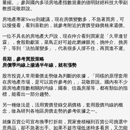
量縮。」參與國內多項房地產指數規畫的德明財經科技大學副
教授花敬群說。
房地產專家Sway則建議，現在房價變數多，不急著買房，可
以慢慢看，看到喜歡的，就參考附近的實價登錄價格來還價。
一位不具名的房地產大戶說，現在仲介看到買家是「久旱逢甘
霖」，會殷勤獻策，菜鳥正好可趁此磨練眼光，挑仲介、挑房
子，等到「法拍屋變多」，代表很多人撐不住，再買進不遲。
長期，參考買股策略
房價季均線上揚過半年線，就有漲勢
股市投資人常用量價走勢做為判斷的依據，「同樣的原理套用
在房地產市場，是可以當作參考的，」花敬群說。國內有不少
跟房地產指數相關的均線，國泰、信義房屋等，都有類似的指
標，能看出一部分趨勢。
另一種做法是，活用實價登錄交易價格，套用股價均線的概
念，做為研判各地區房價走勢的參考依據之一。
就像百貨公司宣布換季打折前，買家會積極到百貨公司挑選中
意商品，卻不急著出手。如果不趁市場低迷時多看房，又怎能