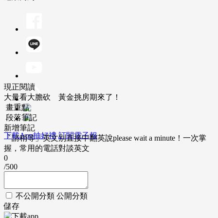
現正閱讀
大量看大膽砍 黃金挑房期來了！
畫重點
段落筆記
新增筆記
下載App抽好禮
訂閱電子報
「請稍等」英文別直接中翻英說please wait a minute！一次掌
握，常用的電話對談英文
0
/500
不公開分類
公開分類
儲存