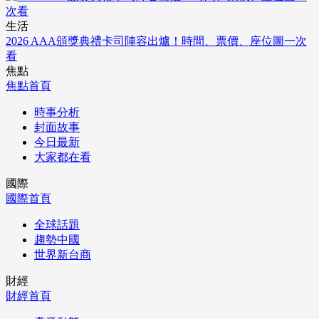
生活
2026 AAA頒獎典禮卡司陣容出爐！時間、票價、座位圖一次
看
焦點
焦點首頁
時事分析
封面故事
今日最新
大家都在看
國際
國際首頁
全球話題
趨勢中國
世界新台商
財經
財經首頁