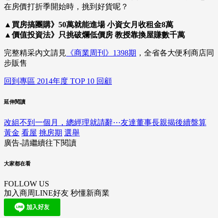
在房價打折季開始時，挑到好貨呢？
▲
買房搞團購
》50萬就能進場 小資女月收租金8萬
▲價值投資法》只挑破爛低價房 教授靠換屋賺數千萬
完整精采內文請見
《商業周刊》1398期
，全省各大便利商店同
步販售
回到專區 2014年度 TOP 10 回顧
延伸閱讀
改組不到一個月，總經理就請辭⋯友達董事長親揭後續盤算
黃金
看屋
挑房期
選舉
廣告-請繼續往下閱讀
大家都在看
FOLLOW US
加入商周LINE好友 秒懂新商業