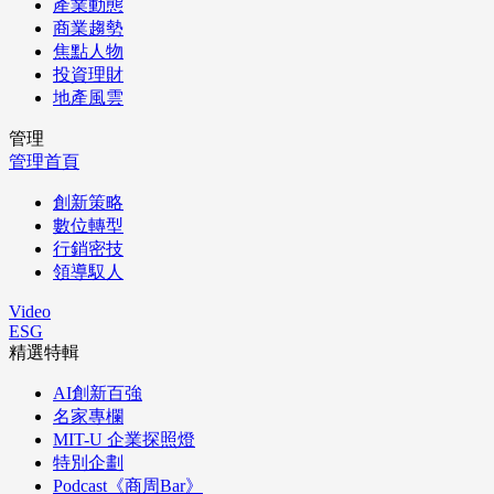
產業動態
商業趨勢
焦點人物
投資理財
地產風雲
管理
管理首頁
創新策略
數位轉型
行銷密技
領導馭人
Video
ESG
精選特輯
AI創新百強
名家專欄
MIT-U 企業探照燈
特別企劃
Podcast《商周Bar》