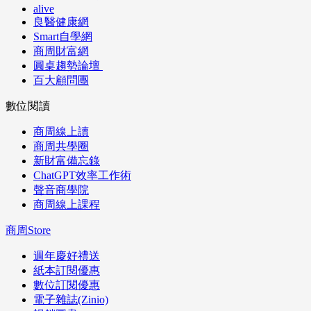
alive
良醫健康網
Smart自學網
商周財富網
圓桌趨勢論壇
百大顧問團
數位閱讀
商周線上讀
商周共學圈
新財富備忘錄
ChatGPT效率工作術
聲音商學院
商周線上課程
商周Store
週年慶好禮送
紙本訂閱優惠
數位訂閱優惠
電子雜誌(Zinio)