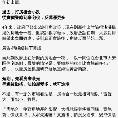
年初出籠。
過去，打房後會小跌
從實價登錄到豪宅稅，反彈漲更多
4年來，政府已祭出5波打房政策，現在則新推出討論得沸沸揚
揚的房地合一稅。但統計數字顯示，政府放話初期，大多對房
價帶來負面效應，等到真正實施後，房價反而開始上漲。
廣告-請繼續往下閱讀
而此刻政府正在研擬的房地合一稅，「以一間位在台北市大安
區住宅為例，最壞的情況是，要繳納的稅金比實施前多4.24
倍，」永慶房屋集團研究發展室經理黃舒衛說。
短期，先看房磨眼光
等選後動搖、法拍屋變多，就可進場
不過，有一派的市場看法是，房地合一稅最後可能以「雷聲
大、雨點小」收尾。
「房地合一稅對房地產的影響，大概就跟奢侈稅同樣，實施
前，價跌量增，大家先跑嘛！實施後，情況反過來，變成價漲