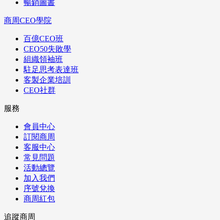
暢銷圖書
商周CEO學院
百億CEO班
CEO50失敗學
組織領袖班
駐足思考表達班
客製企業培訓
CEO社群
服務
會員中心
訂閱商周
客服中心
常見問題
活動總覽
加入我們
序號兌換
商周紅包
追蹤商周