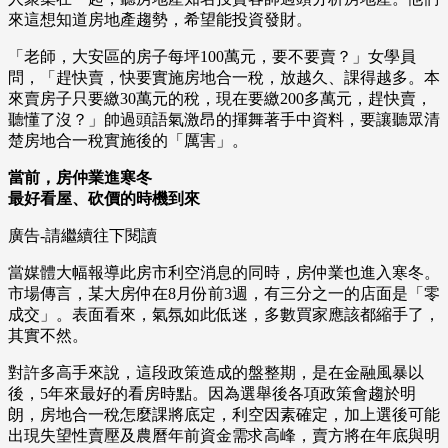
來這想知道房地產趨勢，希望能投資發財。
「老師，大安區的房子每坪100萬元，要不要賣？」女學員
問，「趕快賣，快要實施房地合一稅，放越久、課得越多。本
來賣房子只要繳30萬元的稅，現在要繳200多萬元，趕快賣，
聽懂了沒？」帥過頭語氣激昂的揮舞著手中資料，要讓聽眾清
楚房地合一稅實施後的「厲害」。
當前，房仲業進寒冬
最好看屋、砍價的時機到來
廣告-請繼續往下閱讀
當媒體大幅報導此房市利空消息的同時，房仲業也進入寒冬。
市場傳言，某大房仲在8月份前3週，有三分之一的店面是「零
成交」。表面看來，氣氛如此低迷，多數買家應該都縮手了，
其實不然。
對許多高手來說，這段政策造成的盤整期，是在金融風暴以
後，5年來最好的看房時點。因為選舉後各項政策會趨於明
朗，房地合一稅怎麼課將底定，利空因素確定，加上選後可能
出現失望性賣壓及農曆年前資金需求高峰，賣方將在年底與明