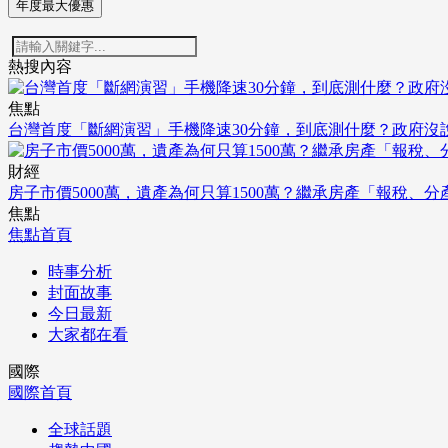
年度最大優惠
熱搜內容
焦點
台灣首度「斷網演習」手機降速30分鐘，到底測什麼？政府沒
財經
房子市價5000萬，遺產為何只算1500萬？繼承房產「報稅、
焦點
焦點首頁
時事分析
封面故事
今日最新
大家都在看
國際
國際首頁
全球話題