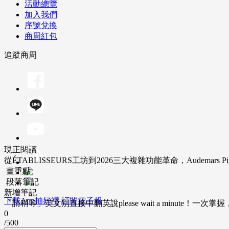
活動總覽
加入我們
序號兌換
商周紅包
追蹤商周
現正閱讀
從ÉTABLISSEURS工坊到2026三大複雜功能革命，Audem
畫重點
段落筆記
新增筆記
下載App抽好禮
訂閱電子報
「請稍等」英文別直接中翻英說please wait a minute！一
0
/500