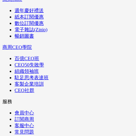
週年慶好禮送
紙本訂閱優惠
數位訂閱優惠
電子雜誌(Zinio)
暢銷圖書
商周CEO學院
百億CEO班
CEO50失敗學
組織領袖班
駐足思考表達班
客製企業培訓
CEO社群
服務
會員中心
訂閱商周
客服中心
常見問題