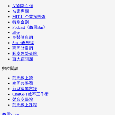
AI創新百強
名家專欄
MIT-U 企業探照燈
特別企劃
Podcast《商周Bar》
alive
良醫健康網
Smart自學網
商周財富網
圓桌趨勢論壇
百大顧問團
數位閱讀
商周線上讀
商周共學圈
新財富備忘錄
ChatGPT效率工作術
聲音商學院
商周線上課程
商周Store