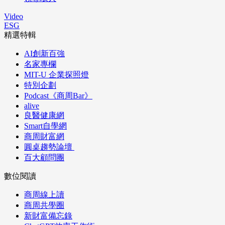
Video
ESG
精選特輯
AI創新百強
名家專欄
MIT-U 企業探照燈
特別企劃
Podcast《商周Bar》
alive
良醫健康網
Smart自學網
商周財富網
圓桌趨勢論壇
百大顧問團
數位閱讀
商周線上讀
商周共學圈
新財富備忘錄