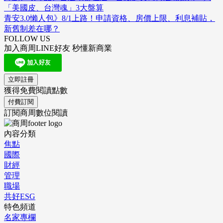
「美國皮、台灣魂」3大盤算
青安3.0懶人包》8/1上路！申請資格、房價上限、利息補貼，
新舊制差在哪？
FOLLOW US
加入商周LINE好友 秒懂新商業
立即註冊
獲得免費閱讀點數
付費訂閱
訂閱商周數位閱讀
內容分類
焦點
國際
財經
管理
職場
共好ESG
特色頻道
名家專欄