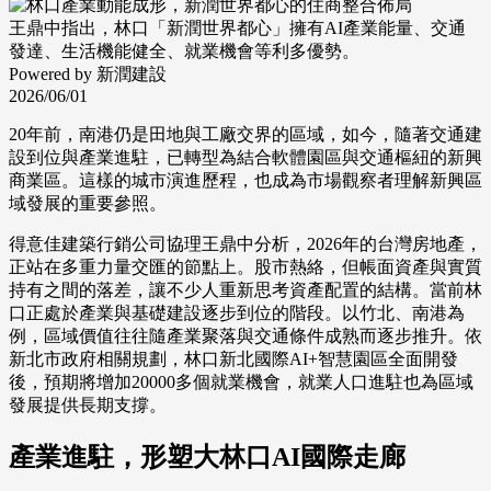
王鼎中指出，林口「新潤世界都心」擁有AI產業能量、交通
發達、生活機能健全、就業機會等利多優勢。
Powered by 新潤建設
2026/06/01
20年前，南港仍是田地與工廠交界的區域，如今，隨著交通建
設到位與產業進駐，已轉型為結合軟體園區與交通樞紐的新興
商業區。這樣的城市演進歷程，也成為市場觀察者理解新興區
域發展的重要參照。
得意佳建築行銷公司協理王鼎中分析，2026年的台灣房地產，
正站在多重力量交匯的節點上。股市熱絡，但帳面資產與實質
持有之間的落差，讓不少人重新思考資產配置的結構。當前林
口正處於產業與基礎建設逐步到位的階段。以竹北、南港為
例，區域價值往往隨產業聚落與交通條件成熟而逐步推升。依
新北市政府相關規劃，林口新北國際AI+智慧園區全面開發
後，預期將增加20000多個就業機會，就業人口進駐也為區域
發展提供長期支撐。
產業進駐，形塑大林口AI國際走廊