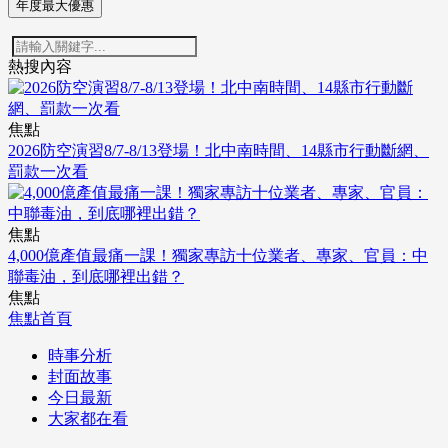
年度最大優惠
熱搜內容
焦點
2026防空演習8/7-8/13登場！北中南時間、14縣市行動斷網、
罰款一次看
焦點
4,000億產值最痛一課！獨家專訪十位業者、專家、官員：中
聯毒油，到底哪裡出錯？
焦點
焦點首頁
時事分析
封面故事
今日最新
大家都在看