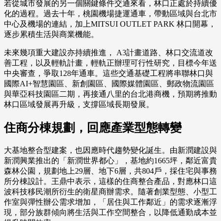
若從城市發展的另一個關鍵條件交通來看，林口正處於持續優
化的過程。過去十年，桃園機場捷運通車，帶動區域與台北市
中心及機場的連結，加上MITSUI OUTLET PARK 林口開幕，
逐步累積生活與商業機能。
未來幾項重大建設亦持續推進， A3計畫道路、林口交流道改
善工程，以及輕軌計畫，輕軌正辦理可行性研究，目標今年送
中央審查，爭取128年通車。這些交通基礎工程將串聯林口與
國際AI+智慧園區、新創園區、國際媒體園區、郵政物流園區
與華亞科技園區二期，再接通八里的台北港商機，預期將推動
林口區域發展再升級，支撐區域長期發展。
住商分棟規劃，回應產業型態轉變
大基地整合型建案，也因應時代趨勢變化誕生。由新潤建設與
新潤興業推出的「新潤世界都心」，基地約1665坪，鄰近富貴
森林公園，規劃地上29層、地下6層，共804戶，採住宅與事務
所分棟設計。王鼎中表示，這樣的住商整合產品，對應林口這
波科技移民潮所衍生的衛星商辦需求。隨著創業型態、小型工
作室與彈性辦公需求增加，「居住與工作鄰近」的需求逐漸浮
現，部分族群傾向將生活與工作空間整合，以降低通勤成本並