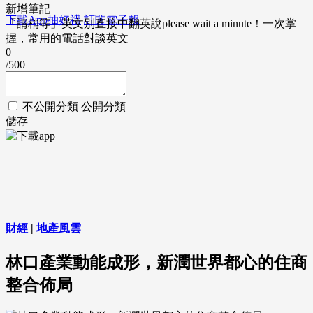
新增筆記
下載App抽好禮
訂閱電子報
「請稍等」英文別直接中翻英說please wait a minute！一次掌
握，常用的電話對談英文
0
/500
不公開分類
公開分類
儲存
財經
|
地產風雲
林口產業動能成形，新潤世界都心的住商
整合佈局