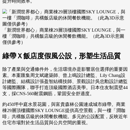
提升時間效率。
「新潤世界都心」商業棟29層頂樓國際SKY LOUNGE，與一
樓「潤咖啡」共構飯店級的休閒餐飲機能。（此為3D示意圖
僅供參考）
綠帶Ｘ飯店度假風公設，形塑生活品質
除了產業與交通條件外，生活環境亦是影響居住選擇的重要因
素。本案匯集周文斌建築師、曾上鳴設計總監、Lily Chang設
計總監、結構設計張盈智結構技師、景觀設計吳忠勳設計總監
等國際團隊，聯手打造頂級國際酒店美學。日本住友制震壁44
支，採CNS-560耐震鋼筋，鞏固安全舒適度。
約450坪中庭水景花園，與富貴森林公園連成城市綠帶。商業
棟29層頂樓國際SKY LOUNGE提供高空景觀，與一樓「潤咖
啡」共構飯店級的休閒餐飲機能。多元的公設配置，反映近年
住宅市場對於生活品質與公共空間的重視。