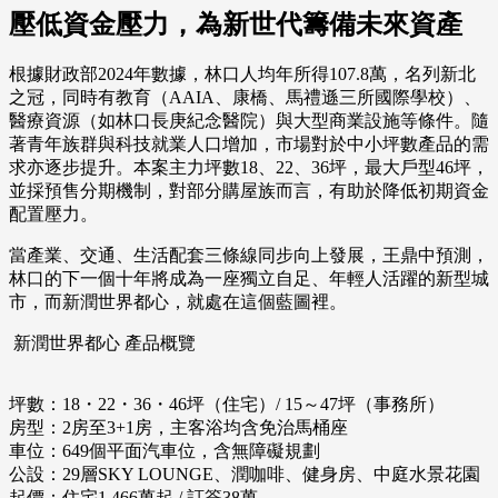
壓低資金壓力，為新世代籌備未來資產
根據財政部2024年數據，林口人均年所得107.8萬，名列新北
之冠，同時有教育（AAIA、康橋、馬禮遜三所國際學校）、
醫療資源（如林口長庚紀念醫院）與大型商業設施等條件。隨
著青年族群與科技就業人口增加，市場對於中小坪數產品的需
求亦逐步提升。本案主力坪數18、22、36坪，最大戶型46坪，
並採預售分期機制，對部分購屋族而言，有助於降低初期資金
配置壓力。
當產業、交通、生活配套三條線同步向上發展，王鼎中預測，
林口的下一個十年將成為一座獨立自足、年輕人活躍的新型城
市，而新潤世界都心，就處在這個藍圖裡。
新潤世界都心 產品概覽
坪數：18・22・36・46坪（住宅）/ 15～47坪（事務所）
房型：2房至3+1房，主客浴均含免治馬桶座
車位：649個平面汽車位，含無障礙規劃
公設：29層SKY LOUNGE、潤咖啡、健身房、中庭水景花園
起價：住宅1,466萬起 / 訂簽38萬