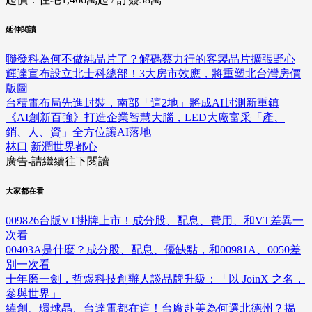
延伸閱讀
聯發科為何不做純晶片了？解碼蔡力行的客製晶片擴張野心
輝達宣布設立北士科總部！3大房市效應，將重塑北台灣房價
版圖
台積電布局先進封裝，南部「這2地」將成AI封測新重鎮
《AI創新百強》打造企業智慧大腦，LED大廠富采「產、
銷、人、資」全方位讓AI落地
林口
新潤世界都心
廣告-請繼續往下閱讀
大家都在看
009826台版VT掛牌上市！成分股、配息、費用、和VT差異一
次看
00403A是什麼？成分股、配息、優缺點，和00981A、0050差
別一次看
十年磨一劍，哲煜科技創辦人談品牌升級：「以 JoinX 之名，
參與世界」
緯創、環球晶、台達電都在這！台廠赴美為何選北德州？揭