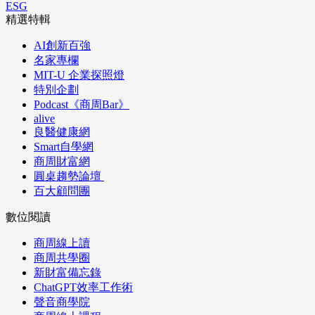
ESG
精選特輯
AI創新百強
名家專欄
MIT-U 企業探照燈
特別企劃
Podcast《商周Bar》
alive
良醫健康網
Smart自學網
商周財富網
圓桌趨勢論壇
百大顧問團
數位閱讀
商周線上讀
商周共學圈
新財富備忘錄
ChatGPT效率工作術
聲音商學院