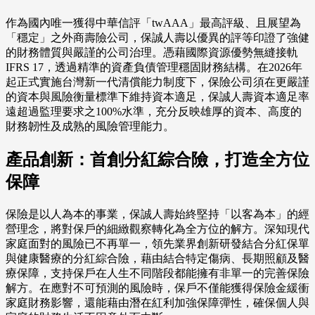
作為國內唯一獲得中華信評「twAAA」最高評級、且展望為
「穩定」之外商壽險公司，保誠人壽以優異的評等印證了強健
的財務體質與嚴謹的公司治理。憑藉國際資源優勢無縫接軌
IFRS 17，透過精準的資產負債管理穩固財務結構。在2026年
起正式實施台灣新一代清償能力制度下，保險公司須在更嚴謹
的資本與風險衡量標準下維持資本適足，保誠人壽資本適足率
遠超過監理要求之100%水準，充分反映雄厚的資本、高度的
財務韌性及成熟的風險管理能力。
產品創新：首創分紅綜合險，打造全方位
保障
保險是以人為本的事業，保誠人壽始終堅持「以客為本」的經
營理念，將對保戶的細緻觀察轉化為全方位的解方。深知現代
家庭面對的風險已不再單一，領先業界創新研發結合分紅保單
與健康醫療的分紅綜合險，藉由結合特定傷病、長期照顧及醫
療保障，支持保戶在人生不同階段都能擁有非單一的完善保險
解方。在應對不可預測的風險時，保戶不僅能獲得保險金緩衝
家庭財務影響，還能藉由潛在紅利加強保障彈性，確保個人與