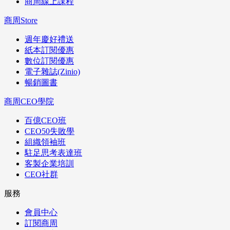
商周線上課程
商周Store
週年慶好禮送
紙本訂閱優惠
數位訂閱優惠
電子雜誌(Zinio)
暢銷圖書
商周CEO學院
百億CEO班
CEO50失敗學
組織領袖班
駐足思考表達班
客製企業培訓
CEO社群
服務
會員中心
訂閱商周