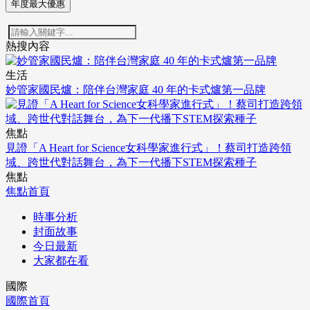
年度最大優惠
熱搜內容
生活
妙管家國民爐：陪伴台灣家庭 40 年的卡式爐第一品牌
焦點
見證「A Heart for Science女科學家進行式」！蔡司打造跨領
域、跨世代對話舞台，為下一代播下STEM探索種子
焦點
焦點首頁
時事分析
封面故事
今日最新
大家都在看
國際
國際首頁