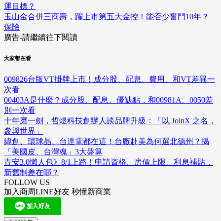
運目標？
玉山金合併三商壽，躍上市第五大金控！能否少奮鬥10年？
保險
廣告-請繼續往下閱讀
大家都在看
009826台版VT掛牌上市！成分股、配息、費用、和VT差異一
次看
00403A是什麼？成分股、配息、優缺點，和00981A、0050差
別一次看
十年磨一劍，哲煜科技創辦人談品牌升級：「以 JoinX 之名，
參與世界」
緯創、環球晶、台達電都在這！台廠赴美為何選北德州？揭
「美國皮、台灣魂」3大盤算
青安3.0懶人包》8/1上路！申請資格、房價上限、利息補貼，
新舊制差在哪？
FOLLOW US
加入商周LINE好友 秒懂新商業