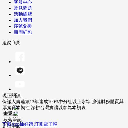
客服中心
常見問題
活動總覽
加入我們
序號兌換
商周紅包
追蹤商周
現正閱讀
保誠人壽連續13年達成100%中分紅以上水準 強健財務體質與
厚實資本韌性 深耕台灣實踐以客為本初衷
畫重點
段落筆記
下載App抽好禮
訂閱電子報
新增筆記