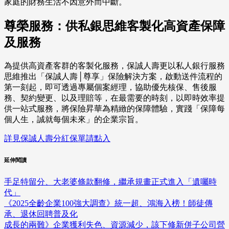
家庭的財務生活不因意外而中斷。
尊榮服務：供私銀思維客製化高資產保障
及服務
為提供高資產客群的客製化服務，保誠人壽更以私人銀行服務
思維推出「保誠人壽│尊享」保險解決方案，啟動送件流程的
第一刻起，即可透過專屬個案經理，協助優先核保、售後服
務、契約變更、以及理賠等，在最需要的時刻，以即時效率提
供一站式服務，將保險昇華為精緻的保障體驗，實踐「保障每
個人生，誠就每個未來」的企業宗旨。
詳見保誠人壽分紅保單請點入
延伸閱讀
手足特留分、大老婆條款翻修，繼承規畫正式進入「遺囑時
代」
《2025全齡企業100強大調查》統一超、鴻海入榜！師徒傳
承、退休回聘普及化
成長的兩難》企業獲利失色、資源減少，該下修新併子公司營