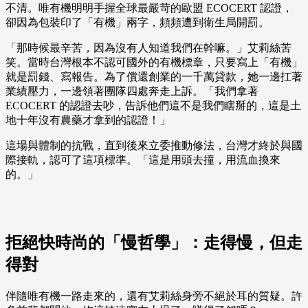
不清。唯有機明明手握全球最嚴苛的歐盟 ECOCERT 認證，
卻因為包裝印了「有機」兩字，頻頻遭到衛生局開罰。
「那時候最辛苦，因為沒有人知道我們在幹嘛。」艾莉絲苦
笑。當時台灣根本不認可國外的有機標章，只要寫上「有機」
就是罰錢、寫報告。為了償還創業的一千萬貸款，她一邊扛著
業績壓力，一邊領著團隊四處奔走上訴。「我們拿著
ECOCERT 的認證去吵，告訴他們這不是我們瞎掰的，這是土
地十年沒有農藥才拿到的認證！」
這場與體制的抗戰，直到後來立委推動修法，台灣才終於與國
際接軌，認可了這項標準。「這是用頭去撞，用流血換來
的。」
拒絕快時尚的「慢哲學」：走得慢，但走
得對
伴隨唯有機一路走來的，還有艾莉絲身旁不絕於耳的質疑。許