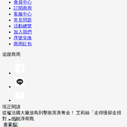
會員中心
訂閱商周
客服中心
常見問題
活動總覽
加入我們
序號兌換
商周紅包
追蹤商周
現正閱讀
從被法國大廠放鳥到擊敗英美奪金！ 艾莉絲「走得慢卻走得
對」的純淨商戰
畫重點