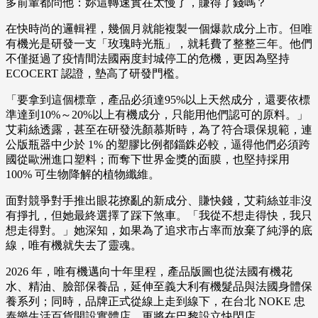
多前輩都問他：妳這轉速實在太慢了，賺得了錢嗎？
在快時尚的邏輯裡，幾個月就能複製一個爆款成分上市。但唯
有機光是研發一支「玫瑰時光瓶」，就耗費了整整三年。他們
不僅挺過了疫情間法國兩度封城停工的危機，更因為堅持
ECOCERT 認證，墊高了研發門檻。
「要拿到這個標章，產品必須達95%以上天然成分，還要依標
準達到10%～20%以上有機成分，只能用他們認可的原料。」
艾莉絲透露，甚至在研發洗顏慕斯時，為了符合環保規範，連
公版瓶器中少於 1% 的塑膠比例都錙銖必較，逼得他們必須跨
國從歐洲進口塑料；而奪下世界金獎的面膜，也堅持採用
100% 可生物降解的植物纖維。
面對競爭對手推出眼花撩亂的新成分、賺快錢，艾莉絲並非沒
有掙扎，但她最終選擇了踩下煞車。「我從不想走得快，我只
想走得對。」她深知，如果為了追求市占率而放棄了純淨的底
線，唯有機就失去了靈魂。
2026 年，唯有機邁向十年里程，產品版圖也從法國有機花
水、精油、臉部保養品，延伸至義大利有機髮品與法國身體保
養系列；同時，品牌正式從線上走到線下，在台北 NOKE 忠
泰樂生活百貨開設實體店，更將在巴黎設立快閃店。