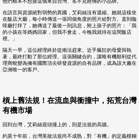
他們根本不想接這個來自台灣、名不見經傳的小品牌。
在語言與資源絕對弱勢的異國，艾莉絲沒有退縮。她就這樣坐
在飯店大廳，每小時傳送一張同個角度的照片給對方。直到咖
啡廳打烊了，她傳送了最後一則訊息，附上孩子的照片：「我
的小孩在等媽媽回家，但我不會走，今晚我就待在這間飯店
裡。」
隔天一早，這位經理終於從南法趕來。近乎瘋狂的母愛與執
著，最終打動了那位經理。這張關鍵合約，讓唯有機順利從代
理商蛻變為擁有國際頂尖研發資源的自有品牌，成為該大廠在
亞洲唯一的客戶。
槓上舊法規！在流血與衝撞中，拓荒台灣
有機市場
回到台灣，艾莉絲迎頭撞上的，則是法規的高牆。
約莫十年前，台灣美妝法規尚不成熟，對「有機」的定義模糊