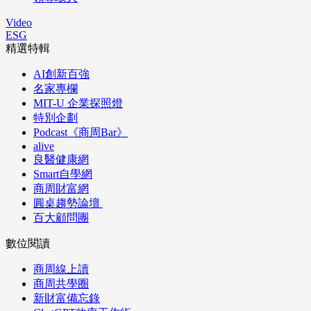
Video
ESG
精選特輯
AI創新百強
名家專欄
MIT-U 企業探照燈
特別企劃
Podcast《商周Bar》
alive
良醫健康網
Smart自學網
商周財富網
圓桌趨勢論壇
百大顧問團
數位閱讀
商周線上讀
商周共學圈
新財富備忘錄