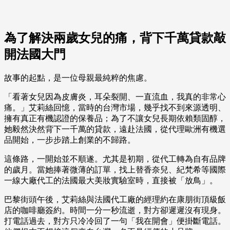
為了解決兩歲女兒的痛，背下千萬貸款敲
開法國大門
故事的起點，是一位母親最純粹的焦慮。
「看著女兒因為皮膚炎，耳朵裂開、一直流血，我真的非常心
痛。」艾莉絲回憶，當時的台灣市場，幾乎找不到來源透明、
擁有真正有機認證的保養品；為了不讓女兒長期依賴類固醇，
她毅然決然背下一千萬的貸款，遠赴法國，從代理歐洲有機選
品開始，一步步踏上創業的不歸路。
這條路，一開始並不順遂。尤其是初期，從代工轉為自有品牌
的歲月。當她捧著微薄的訂單，找上替香奈兒、紀梵希等國際
一線大廠代工的法國最大美妝實驗室時，直接被「放鳥」。
巴黎街頭午後，艾莉絲與法國代工廠的經理約在康朋街頂級飯
店的咖啡廳簽約。時間一分一秒流逝，對方卻遲遲沒有現身。
打電話過去，對方只冷冷回了一句「我在開會」便掛斷電話。