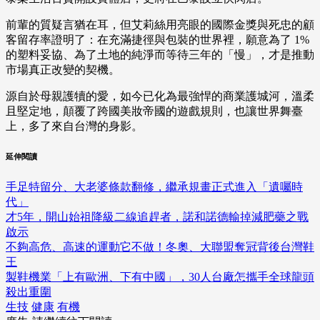
前輩的質疑言猶在耳，但艾莉絲用亮眼的國際金獎與死忠的顧
客留存率證明了：在充滿捷徑與包裝的世界裡，願意為了 1%
的塑料妥協、為了土地的純淨而等待三年的「慢」，才是推動
市場真正改變的契機。
源自於母親護犢的愛，如今已化為最強悍的商業護城河，溫柔
且堅定地，顛覆了跨國美妝帝國的遊戲規則，也讓世界舞臺
上，多了來自台灣的身影。
延伸閱讀
手足特留分、大老婆條款翻修，繼承規畫正式進入「遺囑時
代」
才5年，開山始祖降級二線追趕者，諾和諾德輸掉減肥藥之戰
啟示
不夠高危、高速的運動它不做！冬奧、大聯盟奪冠背後台灣鞋
王
製鞋機業「上有歐洲、下有中國」，30人台廠怎攜手全球龍頭
殺出重圍
生技
健康
有機