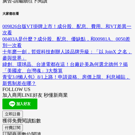
廣告-請繼續往下閱讀
大家都在看
009826台版VT掛牌上市！成分股、配息、費用、和VT差異一
次看
00403A是什麼？成分股、配息、優缺點，和00981A、0050差
別一次看
十年磨一劍，哲煜科技創辦人談品牌升級：「以 JoinX 之名，
參與世界」
緯創、環球晶、台達電都在這！台廠赴美為何選北德州？揭
「美國皮、台灣魂」3大盤算
青安3.0懶人包》8/1上路！申請資格、房價上限、利息補貼，
新舊制差在哪？
FOLLOW US
加入商周LINE好友 秒懂新商業
立即註冊
獲得免費閱讀點數
付費訂閱
訂閱商周數位閱讀