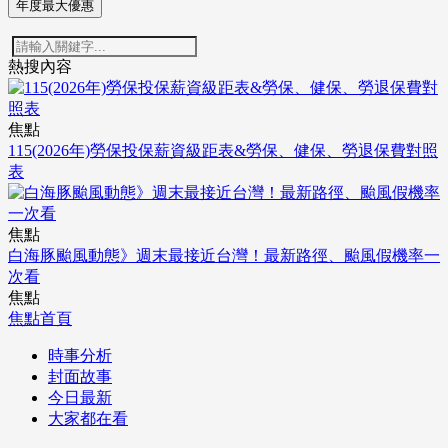
年度最大優惠
熱搜內容
焦點
115(2026年)勞保投保薪資級距表&勞保、健保、勞退保費對照
表
焦點
白海豚颱風動態》週末最接近台灣！最新路徑、颱風假機率一
次看
焦點
焦點首頁
時事分析
封面故事
今日最新
大家都在看