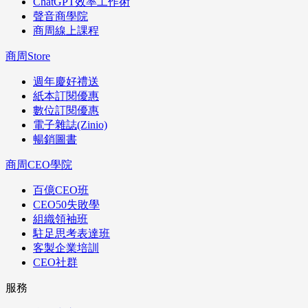
ChatGPT效率工作術
聲音商學院
商周線上課程
商周Store
週年慶好禮送
紙本訂閱優惠
數位訂閱優惠
電子雜誌(Zinio)
暢銷圖書
商周CEO學院
百億CEO班
CEO50失敗學
組織領袖班
駐足思考表達班
客製企業培訓
CEO社群
服務