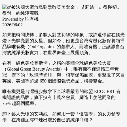
Powered by 唯有機
2026/06/02
如果把時間快轉，多數人對艾莉絲的印象，或許還停留在鎂光
燈下光鮮亮麗的女星。但如今，她更是台灣有機化妝保養領導
品牌唯有機（Oui Organic）的創辦人。而唯有機，正讓源自台
灣的純淨美妝實力，在世界舞臺上展露頭角。
在有「綠色美妝奧斯卡」之稱的英國全球綠色美妝大賞
（Global Green Beauty Awards）中，唯有機不僅連續三年奪
冠，旗下的「玫瑰時光瓶」與「植萃保濕面膜」更擊敗了來自
英國、美國等超過 650 個國際強勢產品，橫掃雙金。
唯有機更是台灣極少數拿下全球最嚴苛的歐盟 ECOCERT 有
機認證的品牌，旗下擁有十萬名會員、締造出羨煞同業的
75% 超高回購率。
卸下藝人光環的艾莉絲，如何用一套「慢哲學」的女力領導
學，在跨國泥濘中煉出屬於自己的純淨商模？