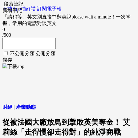
段落筆記
下載App抽好禮
訂閱電子報
新增筆記
「請稍等」英文別直接中翻英說please wait a minute！一次掌
握，常用的電話對談英文
0
/500
不公開分類
公開分類
儲存
財經
|
產業動態
從被法國大廠放鳥到擊敗英美奪金！ 艾
莉絲「走得慢卻走得對」的純淨商戰