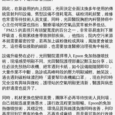
因此，在新啟用的向上院區，光田決定全面汰換多年使用的傳
統雷射列印設備。舊型設備不僅耗電高、碳粉消耗頻繁，維修
也常需等待技術人員支援。同時，光田醫院胸腔內科暨肺癌中
心主任何明霖也指出，醫療場域的空氣品質常被外界低估。
「PM2.5 的直徑只有頭髮寬度的百分之一，非常容易進到下層
呼吸道，長期累積會導致肺部疾病。」他指出，院內空污來源
本就需要嚴密控管，若再加上碳粉微粒或異味，風險更會被放
大。這些看似後勤的細節，也需要放進醫療治理視角中檢視。
設備升級勢在必行，光田醫院選擇導入 Epson 免加熱微噴技
術，現場感受明顯不同。光田醫院護理部書記鄭玉如分享，以
往必須先預熱印表機、經常遇到卡紙，如今設備能隨開即印，
大量作業不中斷，急診或高峰時段的壓力明顯減輕。她笑說，
過去遇到碳粉味濃烈時「還要幫印表機戴口罩」，現在列印時
完全沒有異味與微粒，護理站的空氣明顯更清新，醫護與病患
的舒適度也提升了。
同時，耗材更換也變得直覺，團隊不必再等待技術人員到場，
自己就能迅速更換墨水，讓行政流程更加順暢。Epson的免加
熱微噴技術，其穩定性、環境品質與維護負擔同時改善，列印
再度回到它應有的角色，不再造成麻煩，而是最可靠的行政後