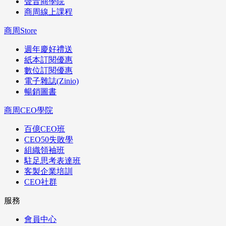
聲音商學院
商周線上課程
商周Store
週年慶好禮送
紙本訂閱優惠
數位訂閱優惠
電子雜誌(Zinio)
暢銷圖書
商周CEO學院
百億CEO班
CEO50失敗學
組織領袖班
駐足思考表達班
客製企業培訓
CEO社群
服務
會員中心