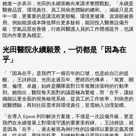
她進一步表示，光田的永續策略向來講求整體觀點。「永續是
醫療品質、環境責任、員工與病患體驗的總和。」減碳只是其
中一環，更重要的是讓流程更順暢、環境更健康、資源能被善
用。例如能源成本降低釋出更多餘裕，能回投入醫療設備升
級；空氣品質改善後，行政與醫護人員的工作體感提升，也讓
院內作業更為穩定。
光田醫院永續願景，一切都是「因為在
乎」
「『因為在乎』是我們下一個百年的口號，也是給自己的提
醒。」王詩婷說。光田走過百年、歷經四代傳承，「篤實、關
懷、倫理、卓越」始終是團隊面對日常複雜決策時的行動準
則。她指出，醫院每天面對的議題極為繁複，而「在乎」讓組
織能以更全面的視角檢視系統，從員工的工作效率，到病患的
就醫體驗，再到社區需求與環境責任，皆需納入治理架構。
「在導入 Epson 列印解決方案後，不僅是一次設備升級，更是
我們在永續發展上對環境守護的重要里程碑。」王詩婷說，就
是因為「在乎」，過去被視為例行性的設備得以重新定義其價
值：從卡紙、異味與耗電，到健檢影像品質與行政效率，列印