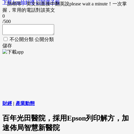
下載App抽好禮
訂閱電子報
「請稍等」英文別直接中翻英說please wait a minute！一次掌
握，常用的電話對談英文
0
/500
不公開分類
公開分類
儲存
財經
|
產業動態
百年光田醫院，採用Epson列印解方，加
速佈局智慧新醫院