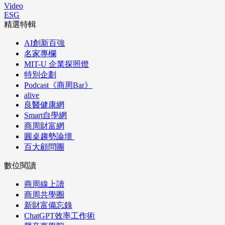
Video
ESG
精選特輯
AI創新百強
名家專欄
MIT-U 企業探照燈
特別企劃
Podcast《商周Bar》
alive
良醫健康網
Smart自學網
商周財富網
圓桌趨勢論壇
百大顧問團
數位閱讀
商周線上讀
商周共學圈
新財富備忘錄
ChatGPT效率工作術