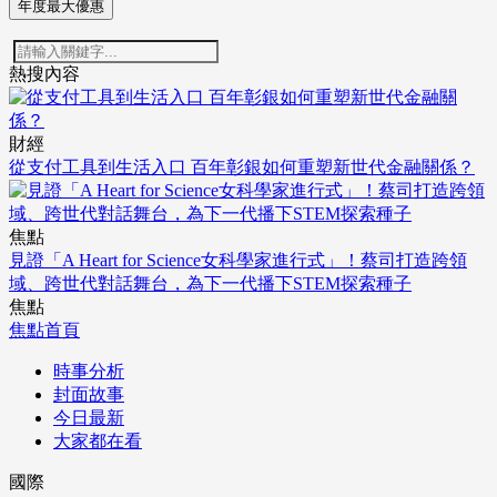
年度最大優惠
熱搜內容
財經
從支付工具到生活入口 百年彰銀如何重塑新世代金融關係？
焦點
見證「A Heart for Science女科學家進行式」！蔡司打造跨領
域、跨世代對話舞台，為下一代播下STEM探索種子
焦點
焦點首頁
時事分析
封面故事
今日最新
大家都在看
國際