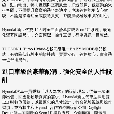
線、動力輸出、轉向反應與空調風量，打造低噪、低震動的乘
坐空間，不僅提升寶寶的乘坐舒適度，也讓爸媽能更安心駕
駛。不論是接送幼童或接送貴賓，都能展現極致細膩的用心。
Hyundai 新世代雙 12.3 吋全曲面螢幕搭載 Seon UI 系統，最適
化螢幕閱讀尺寸，介面簡潔、操作直覺，行車資訊一目瞭然。
TUCSON L Turbo Hybrid搭載同級唯一BABY MODE嬰兒模
式，有效降低行駛中的頓挫感，寶寶安心、爸媽放心，貴賓乘
坐也舒適滿分。
進口車級的豪華配備，強化安全的人性設
計
Hyundai汽車一貫秉持「以人為本」的設計理念，從每一項細
節出發，回應駕駛最真實的需求。Hyundai新世代車型採用雙
12.3 吋數位儀錶，以最適化的尺寸設計，符合駕駛視線與操作
習慣，並搭載由和 Hyundai合作的跨國設計公司 Daylight
Design所共同開發的 Seon UI 操作系統，介面簡潔、圖示清