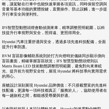
晰，讓駕駛在行車中也能快速掌握各項資訊，同時保留空調與
音量等基本功能的實體按鍵，直覺操作、防止誤觸，進一步提
升行車安全與便利性。
IFS智慧型動態頭燈會動偵測來車，精準調整照明範圍，以科
技提升行車視野與安全，照得遠、更照得周全。
Hyundai 汽車注重舒適與安全，透過多項先進科技配備，全面
提升行車防護。
BVM 盲區影像輔助系統則於打方向燈時於儀錶同步顯示側向
盲區畫面，精確掌握盲區狀況；IFS 智慧型動態頭燈則以
Matrix Beam LED 技術動態調整照明範圍，避免對向來車眩
光、提升前方視野安全性，展現 Hyundai 將科技導向實用需求
的用心。
座艙設計深刻展現 Hyundai 品牌價值：不只搭載豐富的先進科
技配備，更讓每一項科技都真正「服務於人」，協助使用者在
每一趟旅程之間，都能感受尊榮與舒適。
以創新科技與人本設計雙軌並進，Hyundai加速電動化轉型，