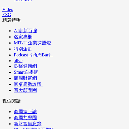
Video
ESG
精選特輯
AI創新百強
名家專欄
MIT-U 企業探照燈
特別企劃
Podcast《商周Bar》
alive
良醫健康網
Smart自學網
商周財富網
圓桌趨勢論壇
百大顧問團
數位閱讀
商周線上讀
商周共學圈
新財富備忘錄