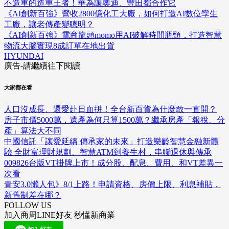
不造車的造車王者！華為讓奧迪、豐田都合作它
《AI創新百強》營收2800億化工大廠，如何打造AI數位孿生
工廠，讓老傳產變聰明？
《AI創新百強》電商龍頭momo用AI破解時間瓶頸，打造智慧
物流大腦實現8成訂單在地出貨
HYUNDAI
廣告-請繼續往下閱讀
大家都在看
人口沒成長、還愛赴日血拼！全台新百貨為什麼敢一直開？
房子市價5000萬，遺產為何只算1500萬？繼承房產「報稅、分
產」算法大不同
中國信託「讓愛延續 傳承家的未來」打造樂齡智慧金融新體
驗 全財富理財規劃、智慧ATM到養生村，串聯退休與傳承
009826台版VT掛牌上市！成分股、配息、費用、和VT差異一
次看
青安3.0懶人包》8/1上路！申請資格、房價上限、利息補貼，
新舊制差在哪？
FOLLOW US
加入商周LINE好友 秒懂新商業