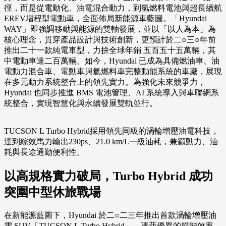
徑，而是從電動化、油電混合動力，到氫燃料電池與超長續航
EREV增程型電動車，全面佈局新能源車藍圖。「Hyundai
WAY」即強調移動與能源的雙軸發展，並以「以人為本」為
核心理念，貫穿產品設計與技術創新，更預計於二○三○年前
推出二十一款純電車型，力拚全球年銷 五百五十五萬輛，其
中電動車達二百萬輛。如今，Hyundai 已成為具備燃油車、油
電動力混合車、電動車與氫燃料車完整動能系統的車廠，展現
在多元動力系統整合上的領先實力。為強化未來競爭力，
Hyundai 也同步推進 BMS 電池管理、AI 系統導入與車聯網系
統整合，實現智慧化與永續發展雙軌並行。
TUCSON L Turbo Hybrid採用領先同級的渦輪增壓油電科技，
達到綜效馬力輸出230ps、21.0 km/L一級油耗，兼顧動力、油
耗與長途通勤便利性。
以高規格實力破局，Turbo Hybrid 成功
突圍中型休旅戰場
在新能源藍圖下，Hyundai 於二○二三年推出首款渦輪增壓油
電 SUV「TUCSON L Turbo Hybrid」，憑藉優異的節能效率、