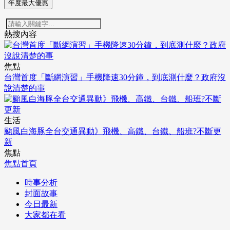
年度最大優惠
熱搜內容
焦點
台灣首度「斷網演習」手機降速30分鐘，到底測什麼？政府沒
說清楚的事
生活
颱風白海豚全台交通異動》飛機、高鐵、台鐵、船班?不斷更
新
焦點
焦點首頁
時事分析
封面故事
今日最新
大家都在看