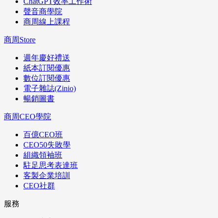
ChatGPT效率工作術
聲音商學院
商周線上課程
商周Store
週年慶好禮送
紙本訂閱優惠
數位訂閱優惠
電子雜誌(Zinio)
暢銷圖書
商周CEO學院
百億CEO班
CEO50失敗學
組織領袖班
駐足思考表達班
客製企業培訓
CEO社群
服務