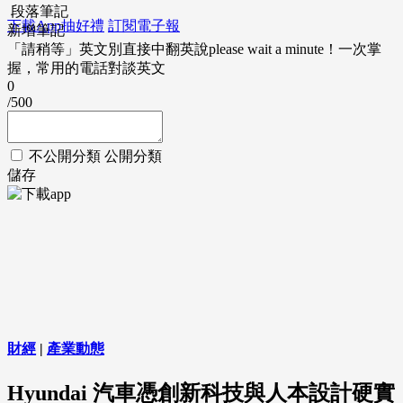
段落筆記
下載App抽好禮
訂閱電子報
新增筆記
「請稍等」英文別直接中翻英說please wait a minute！一次掌
握，常用的電話對談英文
0
/500
不公開分類
公開分類
儲存
財經
|
產業動態
Hyundai 汽車憑創新科技與人本設計硬實