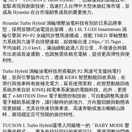
駕馭表現與創新技術，迅速打入台灣中大型休旅紅海市場，並
成為 Hyundai 在台市場銷售成長的重要推力。
Hyundai Turbo Hybrid 渦輪增壓油電科技有別於日系品牌車
型，採用並聯式油電混合架構，由 1.6L T-GDI Smartstream 渦
輪引擎與 P0+P2 永磁同步雙馬達構成，搭配 TMED 單軸雙動
力系統與六速手自排變速箱，綜效輸出達 230ps／35.7kgm，
平均油耗 21.0 km/L，滿油續航超過八百公里，不僅適合跨縣
市出差或長途通勤，也因無需依賴充電樁，提供更高彈性與便
利性。
Turbo Hybrid 渦輪油電科技所搭載的 P2 馬達可支援純電行
駛，並與引擎協作出力，透過 KERS 智慧動能回收系統，在
滑行與煞車時有效補充電力，延長使用里程，此智慧動能回收
系統亦來自於 IONIQ 純電車系家族的電能科技。此外，更搭
載了 e-MOTION Drive 電子動態控制技術，可自動調整馬達與
電子輔助系統運作，讓行駛時的抓地力、方向盤回饋與動態表
現更細膩，尤其在快速切換車道、高速奔馳或進出蜿蜒山路
時，展現穩定且可預期的操控特性。
TUCSON L Turbo Hybrid還導入同級唯一的「BABY MODE 嬰
兒乘坐模式」，專為有幼兒同行的家庭設計。透過調整油門曲