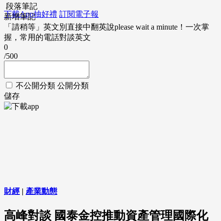
段落筆記
下載App抽好禮
訂閱電子報
新增筆記
「請稍等」英文別直接中翻英說please wait a minute！一次掌
握，常用的電話對談英文
0
/500
不公開分類
公開分類
儲存
財經
|
產業動態
高峰對談 國泰金控推動資產管理國際化