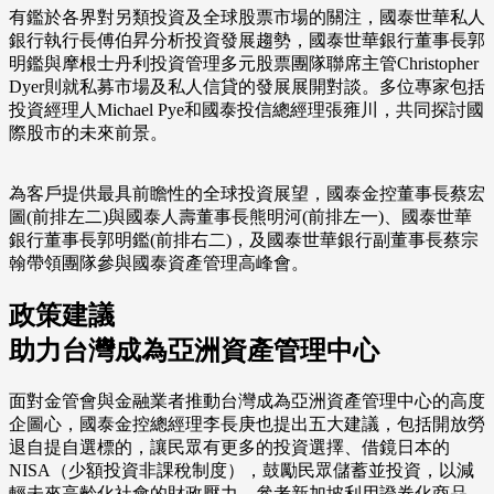
有鑑於各界對另類投資及全球股票市場的關注，國泰世華私人
銀行執行長傅伯昇分析投資發展趨勢，國泰世華銀行董事長郭
明鑑與摩根士丹利投資管理多元股票團隊聯席主管Christopher
Dyer則就私募市場及私人信貸的發展展開對談。多位專家包括
投資經理人Michael Pye和國泰投信總經理張雍川，共同探討國
際股市的未來前景。
為客戶提供最具前瞻性的全球投資展望，國泰金控董事長蔡宏
圖(前排左二)與國泰人壽董事長熊明河(前排左一)、國泰世華
銀行董事長郭明鑑(前排右二)，及國泰世華銀行副董事長蔡宗
翰帶領團隊參與國泰資產管理高峰會。
政策建議
助力台灣成為亞洲資產管理中心
面對金管會與金融業者推動台灣成為亞洲資產管理中心的高度
企圖心，國泰金控總經理李長庚也提出五大建議，包括開放勞
退自提自選標的，讓民眾有更多的投資選擇、借鏡日本的
NISA（少額投資非課稅制度），鼓勵民眾儲蓄並投資，以減
輕未來高齡化社會的財政壓力、參考新加坡利用證券化商品，