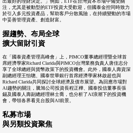
出最好的理財決定。」例如，ETF在台灣資本市場中備受關
注，尤其是被動型的ETF投資大受歡迎，但國泰金控同時致力
於引入多元投資產品，幫助客戶分散風險，在持續變動的市場
中妥善管理資產、創造財富。
握趨勢、布局全球
擴大留財引資
在「國泰資產管理高峰會」上，PIMCO董事總經理暨全球首
席經濟學家Richard Clarida與PIMCO台灣業務負責人唐佳志分
享了全球總經與貨幣政策下的投資機會。此外，國泰人壽資深
副總經理王怡聰、國泰世華銀行首席經濟學家林啟超也與
Richard Clarida共同探討全球經濟及債市展望。為回應市場對
AI趨勢的關注，騰旭公司投資長程正樺、國泰投信董事長張
錫及國泰人壽副總經理林士喬，也分析了AI浪潮下的投資機
會，帶領各界看見台股與AI前景。
私募市場
與另類投資聚焦