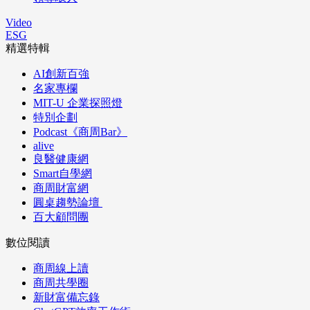
Video
ESG
精選特輯
AI創新百強
名家專欄
MIT-U 企業探照燈
特別企劃
Podcast《商周Bar》
alive
良醫健康網
Smart自學網
商周財富網
圓桌趨勢論壇
百大顧問團
數位閱讀
商周線上讀
商周共學圈
新財富備忘錄