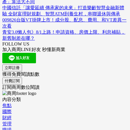
產」算法大不同
中國信託「讓愛延續 傳承家的未來」打造樂齡智慧金融新體
驗 全財富理財規劃、智慧ATM到養生村，串聯退休與傳承
009826台版VT掛牌上市！成分股、配息、費用、和VT差異一
次看
青安3.0懶人包》8/1上路！申請資格、房價上限、利息補貼，
新舊制差在哪？
FOLLOW US
加入商周LINE好友 秒懂新商業
立即註冊
獲得免費閱讀點數
付費訂閱
訂閱商周數位閱讀
內容分類
焦點
國際
財經
管理
職場