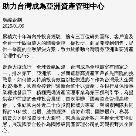
助力台灣成為亞洲資產管理中心
廣編企劃
2025/01/09
累積六十年海內外投資經驗、擁有三百位研究團隊、客戶遍及
全台一千四百萬人的國泰金控，從投研、商品開發到銷售，提
供一條龍的金融解決方案，致力於推動台灣躋身亞洲重要資產
管理中心行列。
走過大疫流行，全球景氣回溫，台灣成為全球最富有國家之
一，排名第五、亞洲第二，然而這群高資產客戶首先面臨的挑
戰是：如何擴大持續投資效益以抵禦通膨？作為台灣最大企業
投資機構，國泰金控管理逾新台幣十兆資產，在銀行及保險事
業穩健發展下，積極完備資產管理事業為第三獲利引擎，為提
供客戶前瞻的全球投資展望，首次舉辦「國泰資產管理高峰
會」，集結國內外近二十位投資權威與專家，與國泰團隊共同
探討AI科技、台股、總體經濟、債券市場、國際股市、私募
信貸與另類投資等七大趨勢，幫助高資產客戶掌握全球市場動
態，展現國泰金控作為國際級資產管理公司的宏觀視野與企圖
心。