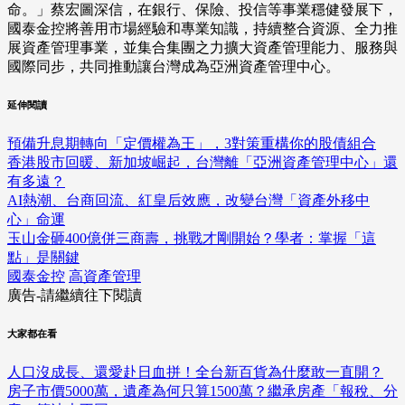
命。」蔡宏圖深信，在銀行、保險、投信等事業穩健發展下，
國泰金控將善用市場經驗和專業知識，持續整合資源、全力推
展資產管理事業，並集合集團之力擴大資產管理能力、服務與
國際同步，共同推動讓台灣成為亞洲資產管理中心。
延伸閱讀
預備升息期轉向「定價權為王」，3對策重構你的股債組合
香港股市回暖、新加坡崛起，台灣離「亞洲資產管理中心」還
有多遠？
AI熱潮、台商回流、紅皇后效應，改變台灣「資產外移中
心」命運
玉山金砸400億併三商壽，挑戰才剛開始？學者：掌握「這
點」是關鍵
國泰金控
高資產管理
廣告-請繼續往下閱讀
大家都在看
人口沒成長、還愛赴日血拼！全台新百貨為什麼敢一直開？
房子市價5000萬，遺產為何只算1500萬？繼承房產「報稅、分