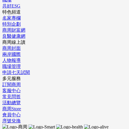
共好ESG
特色頻道
名家專欄
特別企劃
商周財富網
良醫健康網
商周線上讀
商周封面
兩岸國際
人物報導
職場管理
申請七天試閱
多元服務
訂閱商周
客服中心
常見問答
活動總覽
商周Store
會員中心
序號兌換