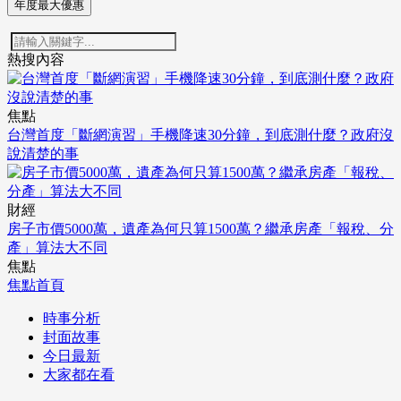
年度最大優惠
熱搜內容
焦點
台灣首度「斷網演習」手機降速30分鐘，到底測什麼？政府沒
說清楚的事
財經
房子市價5000萬，遺產為何只算1500萬？繼承房產「報稅、分
產」算法大不同
焦點
焦點首頁
時事分析
封面故事
今日最新
大家都在看