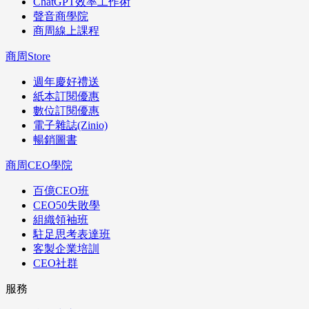
ChatGPT效率工作術
聲音商學院
商周線上課程
商周Store
週年慶好禮送
紙本訂閱優惠
數位訂閱優惠
電子雜誌(Zinio)
暢銷圖書
商周CEO學院
百億CEO班
CEO50失敗學
組織領袖班
駐足思考表達班
客製企業培訓
CEO社群
服務